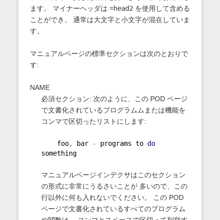
ます。 マイナーヘッダは
=head2
を使用して含める
ことができ、 通常は大文字と小文字が混在していま
す。
マニュアルページの標準セクションは次のとおりで
す:
NAME
必須セクション: 次のように、この POD ページ
で文書化されているプログラムムまたは機能を
コンマで区切ったリストにします:
    foo
,
 bar 
-
 programs to 
do
something
マニュアルページインデクサはこのセクション
の形式に非常にうるさいことが 多いので、この
行以外に何も入れないでください。 この POD
ページで文書化されているすべてのプログラム
や関数は、 コンマとスペースで区切って列挙す