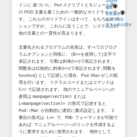
Source
インに 基づいた、Perl スクリプトとモジュール用
編集
の POD 文書を書くための 一般的なガイドラインで
変更履歴
す。 これらのガイドラインはすべて、もちろんオプ
誤訳の報告
原文を表示/隠す
ションですが、 これらに従うことで、システム上の
他の文書との一貫性が高まります。
文書化されるプログラムの名前は、すべてのプログ
ラムオプションと同様に、 (B<>を使用して)太字で
表記されます。 引数は斜体(I<>)で表記されます。
関数名は伝統的に斜体(I<>)で表記されます; 関数を
function() として記述した場合、Pod::Man がこの処
理を行います。 リテラルコードまたはコマンドは
C<> で記述されます。 他のマニュアルページへの
参照は
manpage(section)
または
L<manpage(section)> の形式で記述すると、
Pod::Man が自動的に適切に書式設定します。 2
番目の形式は L<> で、POD フォーマッタが可能で
あれば マニュアルページへのリンクを作成するよ
うに要求するために使用されます。 例外として、