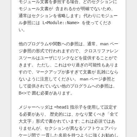
モジュール文書を参照する場合、どのセクションに
モジュール文書が 含まれるかが明確でないため、
通常はセクションを省略します; 代わりにモジュー
ル参照には
L<Module::Name> を使ってくださ
い。
他のプログラムや関数への参照は、通常、man ペー
ジ参照の形式で行われますので、 クロスリファレン
スツールはユーザにリンクなどを提供することがで
きます。 ただし、これはやり過ぎの可能性もありま
すので、マークアップが多すぎて文書が 乱雑になら
ないように注意してください。 man ページ参照と
して提供されていない他のプログラムへの参照は、
B<>で 囲む必要があります。
メジャーヘッダは
=head1
指示子を使用して設定す
る必要があり、 歴史的には、かなり驚くべき「全て
大文字」形式で書かれています; これは必須ではあ
りませんが、セクションが異なるソフトウェアパッ
ケージ間で 一貫した名前を持つように強くお勧めし