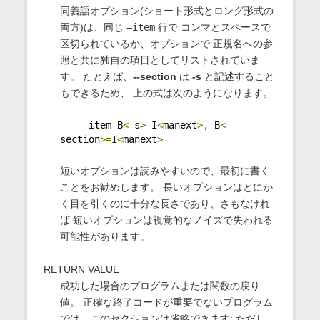
同義語オプション(ショート形式とロング形式の
両方)は、同じ
=item
行で コンマとスペースで
区切られているか、オプションで 正規名への参
照と共に独自の項目としてリストされていま
す。 たとえば、
--section
は
-s
と記述すること
もできるため、 上の式は次のようになります。
=
item B
<-
s
>
 I
<
manext
>,
 B
<--
section
>=
I
<
manext
>
短いオプションは読みやすいので、最初に書く
ことをお勧めします。 長いオプションはとにか
く目を引くのに十分な長さであり、さもなけれ
ば 短いオプションは視覚的なノイズで失われる
可能性があります。
RETURN VALUE
成功した場合のプログラムまたは関数の戻り
値。 正確な終了コードが重要でないプログラム
では、このセクションは省略できます; ただし、