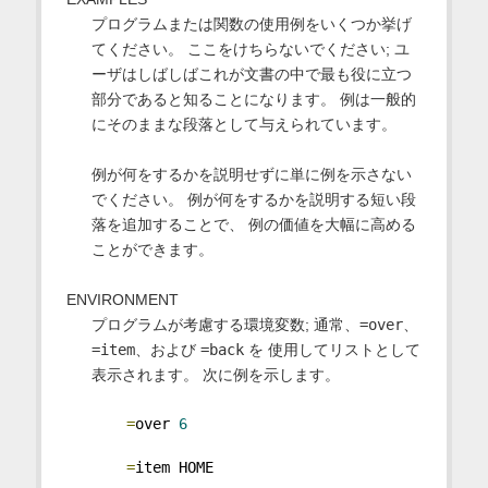
プログラムまたは関数の使用例をいくつか挙げ
てください。 ここをけちらないでください; ユ
ーザはしばしばこれが文書の中で最も役に立つ
部分であると知ることになります。 例は一般的
にそのままな段落として与えられています。
例が何をするかを説明せずに単に例を示さない
でください。 例が何をするかを説明する短い段
落を追加することで、 例の価値を大幅に高める
ことができます。
ENVIRONMENT
プログラムが考慮する環境変数; 通常、
=over
、
=item
、および
=back
を 使用してリストとして
表示されます。 次に例を示します。
=
over 
6
=
item HOME