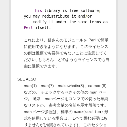
This
 library is free software
;
you may redistribute it and
/
or
    modify it under the same terms as 
Perl
 itself
.
これにより、皆さんのモジュールを Perl で簡単
に使用できるようになります。 このライセンス
の例は推薦でも要件でもないことに注意してく
ださい; もちろん、どのようなライセンスでも自
由に選択できます。
SEE ALSO
man(1)、man(7)、makewhatis(8)、catman(8)
などの、 チェックするべきその他の man ペー
ジ。 通常、manページをコンマで区切った単純
なリストか、 参考文献の名前を示す段落です。
man ページ参照は、標準の
name(section)
形
式を使用している場合は、 L<>で囲む必要はあ
りませんが(推奨されています)、 このセクショ