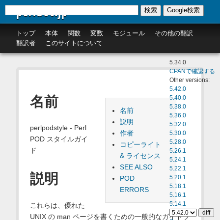
perldoc.jp
検索
Google検索
トップ
本体
関数
変数
モジュール
その他の翻訳
翻訳者
このサイトについて
5.34.0
CPANで確認する
Other versions:
5.42.0
名前
5.40.0
5.38.0
名前
5.36.0
説明
5.32.0
perlpodstyle - Perl
作者
5.30.0
POD スタイルガイ
5.28.0
コピーライト
ド
5.26.1
& ライセンス
5.24.1
SEE ALSO
5.22.1
説明
POD
5.20.1
5.18.1
ERRORS
5.16.1
5.14.1
これらは、優れた
UNIX の man ページを書くための一般的なガイドラ