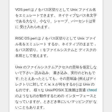
VOS perl は
/
をパス区切りとして Unix ファイル名
をエミュレートできます。 ネイティブなパス名文字
である大なり、小なり、シャープ、パーセントは常
に 受け入れられます。
RISC OS
perl は
/
をパス区切りとして Unix ファイ
ル名をエミュレート するか、ネイティブのままで
.
をパス区切り、
:
をファイルシステムと ディスクの
名前として使えます。
Unix のファイルシステムアクセスの意味を仮定しな
いで下さい: 読み込み、 書き込み、実行のどれもで
す; たとえあったとしても、その意味論 (例えばディ
レクトリに対して
r
,
w
,
x
が何をするか) は Unix の
ものです。 様々な Unix/POSIX 互換層は普通
chmod
のようなものが動作するための インターフェースと
なっていますが、ときどき単にいいマッピングが な
いこともあります。