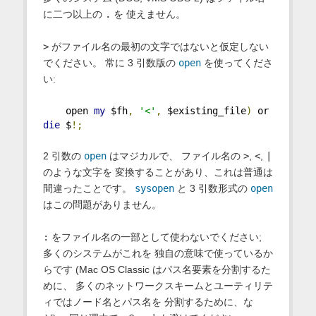
に二つ以上の
.
を 使えません。
>
がファイル名の最初の文字ではないと仮定しない
でください。 常に 3 引数版の
open
を使ってくださ
い:
    open 
my
 $fh
,
'<'
,
 $existing_file
)
 or 
die
 $
!;
2 引数の
open
はマジカルで、 ファイル名の
>
,
<
,
|
のような文字を 変換することがあり、これは普通は
間違ったことです。
sysopen
と 3 引数形式の
open
はこの問題がありません。
:
をファイル名の一部として使わないでください;
多くのシステムがこれを 独自の意味で使っているか
らです (Mac OS Classic はパス名要素を分割するた
めに、 多くのネットワークスキームとユーティリテ
ィではノード名とパス名を 分割するために、な