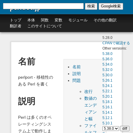
perldoc.jp
検索
Google検索
トップ
本体
関数
変数
モジュール
その他の翻訳
翻訳者
このサイトについて
5.28.0
CPANで確認する
Other versions:
5.38.0
名前
5.36.0
5.34.0
名前
5.32.0
説明
5.30.0
perlport - 移植性の
問題
5.26.1
ある Perl を書く
5.24.1
改行
5.22.1
5.20.1
数値の
説明
5.18.1
エンデ
5.16.1
ィアン
5.14.1
Perl は多くのオペ
5.12.1
と幅
5.10.1
レーティングシス
ファイ
テム上で動作しま
ルとフ