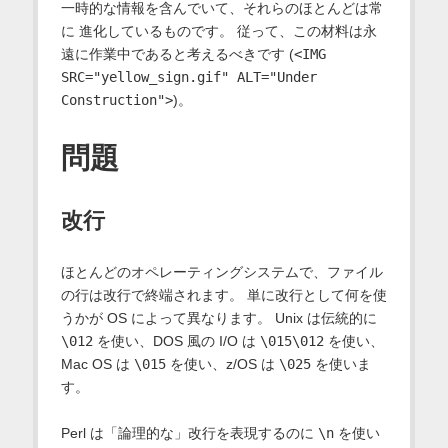
一時的な情報を含んでいて、それらのほとんどは常
に 進化しているものです。 従って、この材料は永
遠に作業中であると考えるべきです (
<IMG
SRC="yellow_sign.gif" ALT="Under
Construction">
)。
問題
改行
ほとんどのオペレーティングシステムで、ファイル
の行は改行で終端されます。 単に改行として何を使
うかが OS によって異なります。 Unix は伝統的に
\012
を使い、DOS 風の I/O は
\015\012
を使い、
Mac OS
は
\015
を使い、z/OS は
\025
を使いま
す。
Perl は「論理的な」改行を表現するのに
\n
を使い