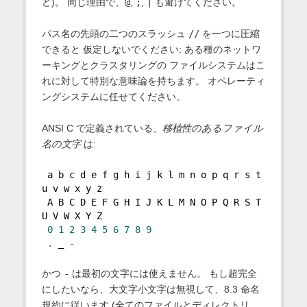
ど)。 同じ理由で、
@
,
;
,
|
も避けてください。
パス名の先頭の二つのスラッシュ
//
を一つに圧縮
できると 仮定しないでください: ある種のネットワ
ーキングとクラスタリングの ファイルシステムはこ
れに対して特別な意味論を持ちます。 オペレーティ
ングシステムに任せてください。
ANSI C で定義されている、
移植性のあるファイル
名の文字
は:
 a b c d e f g h i j k l m n o p q r s t 
u v w x y z
 A B C D E F G H I J K L M N O P Q R S T 
U V W X Y Z
0
1
2
3
4
5
6
7
8
9
.
 _ 
-
かつ
-
は最初の文字には使えません。 もし超完全
にしたいなら、大文字小文字は無視して、8.3 命名
規約に従います (全てのファイルとディレクトリ