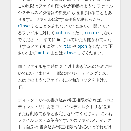
この制限はファイル権限や所有者のような ファイル
システムのメタ情報の変更にも適用されることもあ
ります。 ファイルに対する作業が終わったら、
close
することを忘れないでください。 開いてい
るファイルに対して
unlink
または
rename
しない
でください。 すでに tie されていたり開かれていた
りするファイルに対して
tie
や
open
をしないで下
さい; まず
untie
または
close
してください。
同じファイルを同時に 2 回以上書き込みのために開
いてはいけません; 一部のオペレーティングシステ
ムはそのようなファイルに排他的ロックを掛けま
す。
ディレクトリへの書き込み/修正権限があれば、その
ディレクトリにある ファイル/ディレクトリを追加
または削除できると仮定しないでください。 これは
ファイルシステム依存です: そのファイル/ディレク
トリ自身の 書き込み/修正権限も(あるいはそれだけ