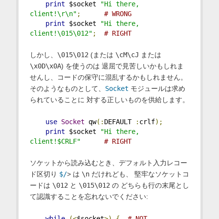
print
 $socket 
"Hi there, 
client!\r\n"
;
# WRONG
print
 $socket 
"Hi there, 
client!\015\012"
;
# RIGHT
しかし、
\015\012
(または
\cM\cJ
または
\x0D\x0A
) を使うのは 退屈で見苦しいかもしれま
せんし、コードの保守に混乱するかもしれません。
そのようなものとして、
Socket
モジュールは求め
られていることに 対する正しいものを供給します。
use
Socket
 qw
(:
DEFAULT 
:
crlf
);
print
 $socket 
"Hi there, 
client!$CRLF"
# RIGHT
ソケットから読み込むとき、デフォルト入力レコー
ド区切り
$/
> は
\n
だけれども、 堅牢なソケットコ
ードは
\012
と
\015\012
の どちらも行の末尾とし
て認識することを忘れないでください:
while
(<
$socket
>)
{
# NOT 