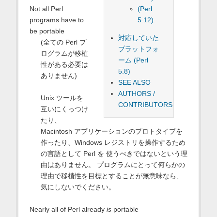
(Perl
Not all Perl
5.12)
programs have to
be portable
対応していた
(全ての Perl プ
プラットフォ
ログラムが移植
ーム (Perl
性がある必要は
5.8)
ありません)
SEE ALSO
AUTHORS /
Unix ツールを
CONTRIBUTORS
互いにくっつけ
たり、
Macintosh アプリケーションのプロトタイプを
作ったり、Windows レジストリを操作するため
の言語として Perl を 使うべきではないという理
由はありません。 プログラムにとって何らかの
理由で移植性を目標とすることが無意味なら、
気にしないでください。
Nearly all of Perl already
is
portable