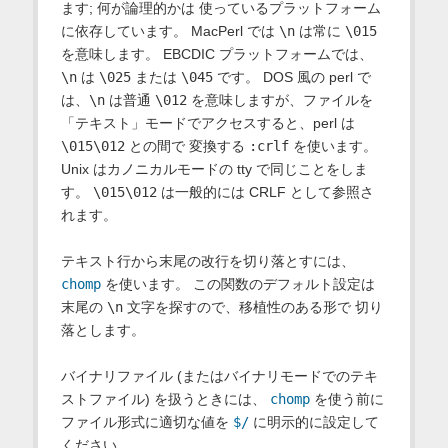
ます; 何が論理的かは 使っているプラットフォーム
に依存しています。 MacPerl では
\n
は常に
\015
を意味します。 EBCDIC プラットフォームでは、
\n
は
\025
または
\045
です。 DOS 風の perl で
は、
\n
は普通
\012
を意味しますが、ファイルを
「テキスト」モードでアクセスすると、perl は
\015\012
との間で 変換する
:crlf
を使います。
Unix はカノニカルモードの tty で同じことをしま
す。
\015\012
は一般的には CRLF として参照さ
れます。
テキスト行から末尾の改行を切り落とすには、
chomp
を使います。 この関数のデフォルト設定は
末尾の
\n
文字を探すので、移植性のある形で 切り
落とします。
バイナリファイル (またはバイナリモードでのテキ
ストファイル) を扱うときには、
chomp
を使う前に
ファイル形式に適切な値を
$/
に明示的に設定して
ください。