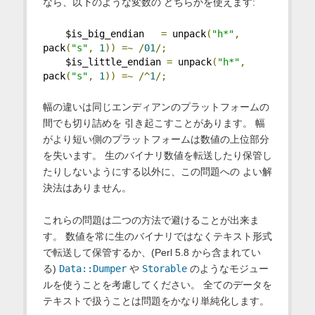
なら、以下のような変数の どちらかを使えます:
    $is_big_endian   
=
 unpack
(
"h*"
,
pack
(
"s"
,
1
))
=~
/
01
/;
    $is_little_endian 
=
 unpack
(
"h*"
,
pack
(
"s"
,
1
))
=~
/^
1
/;
幅の違いは同じエンディアンのプラットフォームの
間でも切り詰めを 引き起こすことがあります。 幅
がより短い側のプラットフォームは数値の上位部分
を失います。 生のバイナリ数値を転送したり保管し
たりしないようにする以外に、この問題への よい解
決法はありません。
これらの問題は二つの方法で避けることが出来ま
す。 数値を常に生のバイナリではなくテキスト形式
で転送して保管するか、(Perl 5.8 から含まれてい
る)
Data::Dumper
や
Storable
のようなモジュー
ルを使うことを考慮してください。 全てのデータを
テキストで扱うことは問題をかなり単純化します。