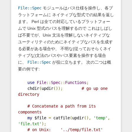
File::Spec
モジュールはパス仕様を操作し、各プ
ラットフォームに ネイティブな型式での結果を返し
ます。 Perl は全ての対応しているプラットフォー
ムで Unix 型式のパスを理解するので これはしばし
ば不要でが、Unix 文法を理解しないネイティブな
ユーティリティのためにネイティブなパスを生成す
る必要がある場合や、 不明な(従っておそらくネイ
ティブな)文法のパスやパス要素を操作する場合
に、
File::Spec
が役に立ちます。 次の二つは概
要の例です:
use
File
::
Spec
::
Functions
;
    chdir
(
updir
());
# go up one 
directory
# Concatenate a path from its 
components
my
 $file 
=
 catfile
(
updir
(),
'temp'
,
'file.txt'
);
# on Unix:    '../temp/file.txt'