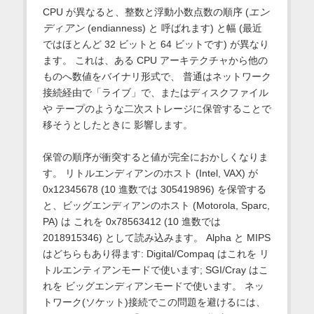
CPU が異なると、整数と浮動小数点数の順序 (
エン
ディアン
(endianness) と 呼ばれます) と幅 (最近
ではほとんど 32 ビットと 64 ビットです) が異なり
ます。 これは、ある CPU アーキテクチャから他の
ものへ数値をバイナリ形式で、 普通はネットワーク
接続経由で「ライブ」で、またはディスクファイル
や テープのような二次ストレージに保管することで
移そうとしたときに 影響します。
保管の順序が衝突すると値が完全におかしくなりま
す。 リトルエンディアンのホスト (Intel, VAX) が
0x12345678 (10 進数では 305419896) を保管する
と、ビッグエンディアンのホスト (Motorola, Sparc,
PA) は これを 0x78563412 (10 進数では
2018915346) として読み込みます。 Alpha と MIPS
はどちらもあり得ます: Digital/Compaq はこれを リ
トルエンティアンモードで使います; SGI/Cray はこ
れを ビッグエンディアンモードで使います。 ネッ
トワーク(ソケット)接続でこの問題を避けるには、