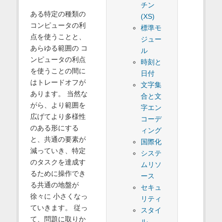
チン
ある特定の種類の
(XS)
コンピュータの利
標準モ
点を使うことと、
ジュー
あらゆる範囲の コ
ル
ンピュータの利点
時刻と
を使うことの間に
日付
はトレードオフが
文字集
あります。 当然な
合と文
がら、より範囲を
字エン
広げてより多様性
コーデ
のある形にする
ィング
と、共通の要素が
国際化
減っていき、特定
システ
のタスクを達成す
ムリソ
るために操作でき
ース
る共通の地盤が
セキュ
徐々に 小さくなっ
リティ
ていきます。 従っ
スタイ
て、問題に取りか
ル