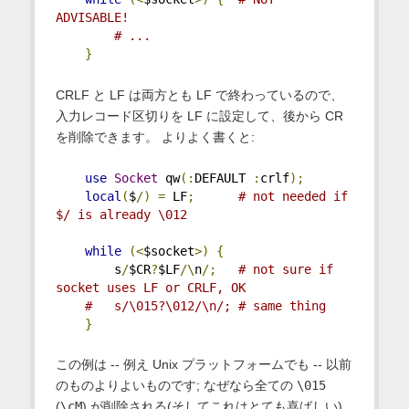
ADVISABLE!
# ...
}
CRLF と LF は両方とも LF で終わっているので、
入力レコード区切りを LF に設定して、後から CR
を削除できます。 よりよく書くと:
use
Socket
 qw
(:
DEFAULT 
:
crlf
);
local
(
$
/)
=
 LF
;
# not needed if 
$/ is already \012
while
(<
$socket
>)
{
        s
/
$CR
?
$LF
/\
n
/;
# not sure if 
socket uses LF or CRLF, OK
#   s/\015?\012/\n/; # same thing
}
この例は -- 例え Unix プラットフォームでも -- 以前
のものよりよいものです; なぜなら全ての
\015
(
\cM
) が削除される(そしてこれはとても喜ばしい)