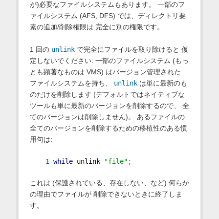
が)必要なファイルシステムもあります。 一部のフ
ァイルシステム (AFS, DFS) では、ディレクトリ要
素の追加/削除権限は 完全に別の権限です。
1 回の
unlink
で完全にファイルを取り除けると 仮
定しないでください: 一部のファイルシステム (もっ
とも顕著なものは VMS) はバージョン管理された
ファイルシステムを持ち、
unlink
は単に最新のも
のだけを削除します (デフォルトではネイティブな
ツールも単に最新のバージョンを削除するので、 全
てのバージョンは削除しません)。 あるファイルの
全てのバージョンを削除するための移植性のある慣
用句は:
1
while
 unlink 
"file"
;
これは (保護されている、存在しない、など) 何らか
の理由でファイルが 削除できないときに終了しま
す。