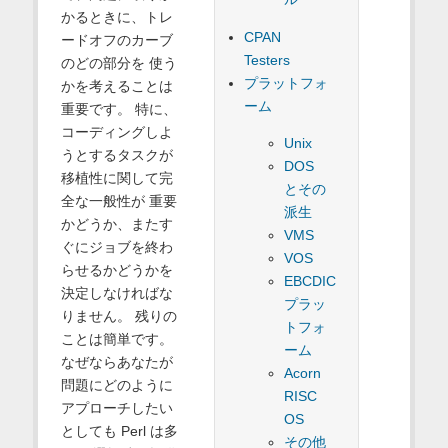
かるときに、トレ
CPAN
ードオフのカーブ
Testers
のどの部分を 使う
プラットフォ
かを考えることは
ーム
重要です。 特に、
コーディングしよ
Unix
うとするタスクが
DOS
移植性に関して完
とその
全な一般性が 重要
派生
かどうか、またす
VMS
ぐにジョブを終わ
VOS
らせるかどうかを
EBCDIC
決定しなければな
プラッ
りません。 残りの
トフォ
ことは簡単です。
ーム
なぜならあなたが
Acorn
問題にどのように
RISC
アプローチしたい
OS
としても Perl は多
その他