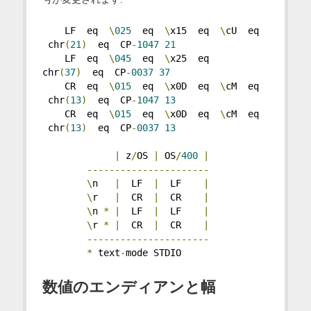
    LF  eq  
\
025
  eq  
\
x15  eq  
\
cU  eq 
 chr
(
21
)
  eq  CP
-
1047
21
    LF  eq  
\
045
  eq  
\
x25  eq           
chr
(
37
)
  eq  CP
-
0037
37
    CR  eq  
\
015
  eq  
\
x0D  eq  
\
cM  eq 
 chr
(
13
)
  eq  CP
-
1047
13
    CR  eq  
\
015
  eq  
\
x0D  eq  
\
cM  eq 
 chr
(
13
)
  eq  CP
-
0037
13
|
 z
/
OS 
|
 OS
/
400
|
----------------------
\
n   
|
  LF  
|
  LF    
|
\
r   
|
  CR  
|
  CR    
|
\
n 
*
|
  LF  
|
  LF    
|
\
r 
*
|
  CR  
|
  CR    
|
----------------------
*
 text
-
mode STDIO
数値のエンディアンと幅