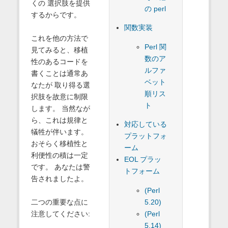
くの 選択肢を提供
の perl
するからです。
関数実装
これを他の方法で
Perl 関
見てみると、移植
数のア
性のあるコードを
ルファ
書くことは通常あ
ベット
なたが 取り得る選
順リス
択肢を故意に制限
ト
します。 当然なが
ら、これは規律と
対応している
犠牲が伴います。
プラットフォ
おそらく移植性と
ーム
利便性の積は一定
EOL プラッ
です。 あなたは警
トフォーム
告されましたよ。
(Perl
5.20)
二つの重要な点に
(Perl
注意してください:
5.14)