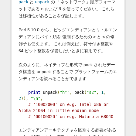
pack
と
unpack
の 「ネットワーク」順序フォーマ
ットである
n
および
N
を使ってください。 これら
は移植性があることを保証します。
Perl 5.10.0 から、ビッグエンディアンとリトルエン
ディアンにバイト順を 強制するための
>
と
<
の修
飾子も使えます。 これは例えば、符号付き整数や
64 ビット整数を保管したいときに有用です。
次のように、ネイティブな形式で pack されたデー
タ構造を unpack することで プラットフォームのエ
ンディアンを調べることができます:
print
 unpack
(
"h*"
,
 pack
(
"s2"
,
1
,
2
)),
"\n"
;
# '10002000' on e.g. Intel x86 or 
Alpha 21064 in little-endian mode
# '00100020' on e.g. Motorola 68040
エンディアンアーキテクチャを区別する必要がある