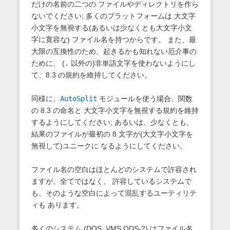
だけの名前の二つの ファイルやディレクトリを作ら
ないでください; 多くのプラットフォームは 大文字
小文字を無視する(あるいは少なくとも大文字小文
字に寛容な) ファイル名を持つからです。 また、最
大限の互換性のため、起きるかも知れない厄介事の
ために、 (
.
以外の)非単語文字を使わないようにし
て、8.3 の規約を維持してください。
同様に、
AutoSplit
モジュールを使う場合、関数
の 8.3 の命名と 大文字小文字を無視する規約を維持
するようにしてください; あるいは、少なくとも、
結果のファイルが最初の 8 文字が(大文字小文字を
無視して)ユニークに なるようにしてください。
ファイル名の空白はほとんどのシステムで許容され
ますが、全てではなく、 許容しているシステムで
も、そのような空白によって混乱するユーティリテ
ィも あります。
多くのシステム (DOS, VMS ODS-2) はファイル名