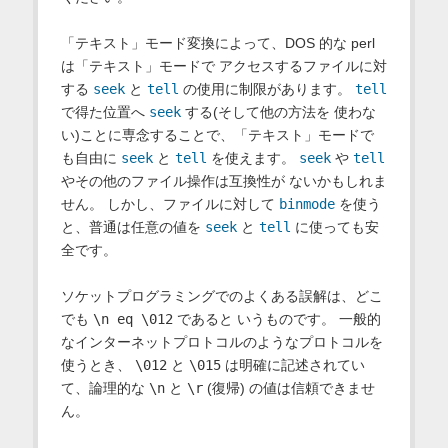
「テキスト」モード変換によって、DOS 的な perl
は「テキスト」モードで アクセスするファイルに対
する
seek
と
tell
の使用に制限があります。
tell
で得た位置へ
seek
する(そして他の方法を 使わな
い)ことに専念することで、「テキスト」モードで
も自由に
seek
と
tell
を使えます。
seek
や
tell
やその他のファイル操作は互換性が ないかもしれま
せん。 しかし、ファイルに対して
binmode
を使う
と、普通は任意の値を
seek
と
tell
に使っても安
全です。
ソケットプログラミングでのよくある誤解は、どこ
でも
\n eq \012
であると いうものです。 一般的
なインターネットプロトコルのようなプロトコルを
使うとき、
\012
と
\015
は明確に記述されてい
て、論理的な
\n
と
\r
(復帰) の値は信頼できませ
ん。