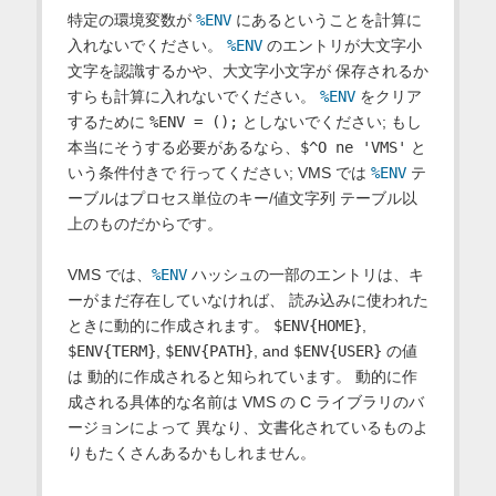
特定の環境変数が
%ENV
にあるということを計算に
入れないでください。
%ENV
のエントリが大文字小
文字を認識するかや、大文字小文字が 保存されるか
すらも計算に入れないでください。
%ENV
をクリア
するために
%ENV = ();
としないでください; もし
本当にそうする必要があるなら、
$^O ne 'VMS'
と
いう条件付きで 行ってください; VMS では
%ENV
テ
ーブルはプロセス単位のキー/値文字列 テーブル以
上のものだからです。
VMS では、
%ENV
ハッシュの一部のエントリは、キ
ーがまだ存在していなければ、 読み込みに使われた
ときに動的に作成されます。
$ENV{HOME}
,
$ENV{TERM}
,
$ENV{PATH}
, and
$ENV{USER}
の値
は 動的に作成されると知られています。 動的に作
成される具体的な名前は VMS の C ライブラリのバ
ージョンによって 異なり、文書化されているものよ
りもたくさんあるかもしれません。