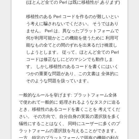
(ほとんど全ての Perl は既に移植性が
あります
)
移植性のある Perl コードを作るのが難しいとい
う考えに騙されないでください。 そうではあり
ません。 Perl は、異なったプラットフォームで
何が利用可能かとこの機能を使うために 利用可
能なもの全てとの間のずれを出来るだけ橋渡し
しようとします。 従って、ほとんど全ての Perl
コードは修正なしにどのマシンでも動作しま
す。 しかし移植性のあるコードを書くにはいく
つかの重要な問題があり、この文書は 全体的に
そのような問題を扱っています。
一般的なルールを挙げます: プラットフォーム全体
で使われて一般的に 処理されるようなタスクに迫る
とき、移植性のあるコードを書くことを 考えてくだ
さい。 その方向で、自分自身の実装の選択肢を多く
犠牲にすることはなく、 同時にユーザーに多くのプ
ラットフォームの選択肢を与えることができます。
一方、特定のプラットフォームで固有の機能の利点