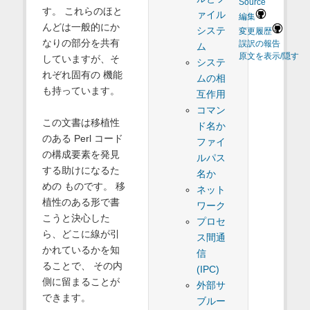
Source
す。 これらのほと
ァイル
編集
んどは一般的にか
システ
変更履歴
なりの部分を共有
誤訳の報告
ム
原文を表示/隠す
していますが、そ
システ
れぞれ固有の 機能
ムの相
も持っています。
互作用
コマン
この文書は移植性
ド名か
のある Perl コード
ファイ
の構成要素を発見
ルパス
する助けになるた
名か
めの ものです。 移
ネット
植性のある形で書
ワーク
こうと決心した
プロセ
ら、どこに線が引
ス間通
かれているかを知
信
ることで、 その内
(IPC)
側に留まることが
外部サ
できます。
ブルー