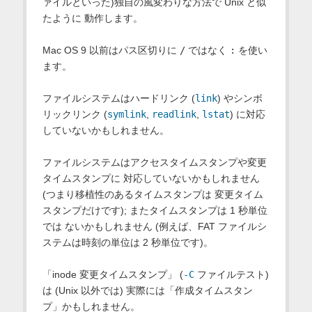
ァイルといった)独自の風変わりな方法で Unix と似
たように 動作します。
Mac OS
9 以前はパス区切りに
/
ではなく
:
を使い
ます。
ファイルシステムはハードリンク (
link
) やシンボ
リックリンク (
symlink
,
readlink
,
lstat
) に対応
していないかもしれません。
ファイルシステムはアクセスタイムスタンプや変更
タイムスタンプに 対応していないかもしれません
(つまり移植性のあるタイムスタンプは 変更タイム
スタンプだけです); またタイムスタンプは 1 秒単位
では ないかもしれません (例えば、FAT ファイルシ
ステムは時刻の単位は 2 秒単位です)。
「inode 変更タイムスタンプ」 (
-C
ファイルテスト)
は (Unix 以外では) 実際には「作成タイムスタン
プ」かもしれません。