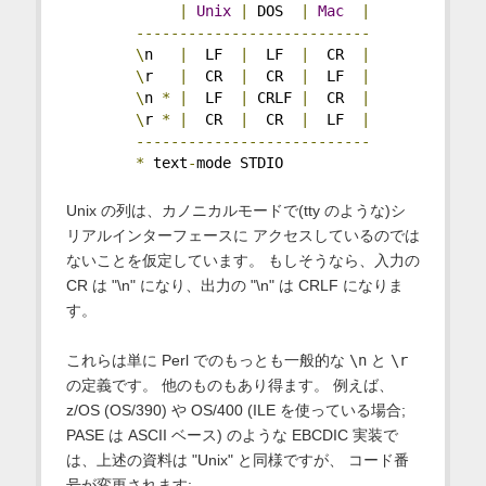
|
Unix
|
 DOS  
|
Mac
|
---------------------------
\
n   
|
  LF  
|
  LF  
|
  CR  
|
\
r   
|
  CR  
|
  CR  
|
  LF  
|
\
n 
*
|
  LF  
|
 CRLF 
|
  CR  
|
\
r 
*
|
  CR  
|
  CR  
|
  LF  
|
---------------------------
*
 text
-
mode STDIO
Unix の列は、カノニカルモードで(tty のような)シ
リアルインターフェースに アクセスしているのでは
ないことを仮定しています。 もしそうなら、入力の
CR は "\n" になり、出力の "\n" は CRLF になりま
す。
これらは単に Perl でのもっとも一般的な
\n
と
\r
の定義です。 他のものもあり得ます。 例えば、
z/OS (OS/390) や OS/400 (ILE を使っている場合;
PASE は ASCII ベース) のような EBCDIC 実装で
は、上述の資料は "Unix" と同様ですが、 コード番
号が変更されます: