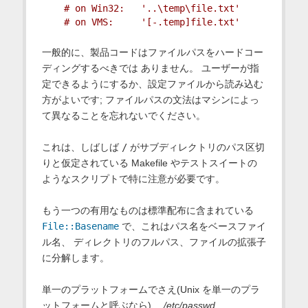
# on Win32:   '..\temp\file.txt'
# on VMS:     '[-.temp]file.txt'
一般的に、製品コードはファイルパスをハードコー
ディングするべきでは ありません。 ユーザーが指
定できるようにするか、設定ファイルから読み込む
方がよいです; ファイルパスの文法はマシンによっ
て異なることを忘れないでください。
これは、しばしば
/
がサブディレクトリのパス区切
りと仮定されている Makefile やテストスイートの
ようなスクリプトで特に注意が必要です。
もう一つの有用なものは標準配布に含まれている
File::Basename
で、これはパス名をベースファイ
ル名、 ディレクトリのフルパス、ファイルの拡張子
に分解します。
単一のプラットフォームでさえ(Unix を単一のプラ
ットフォームと呼ぶなら)、
/etc/passwd
,