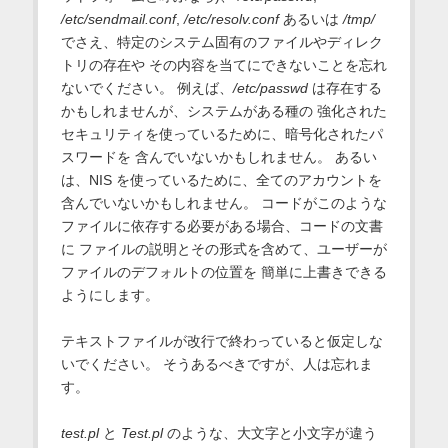
/etc/sendmail.conf
,
/etc/resolv.conf
あるいは
/tmp/
でさえ、特定のシステム固有のファイルやディレク
トリの存在や その内容を当てにできないことを忘れ
ないでください。 例えば、
/etc/passwd
は存在する
かもしれませんが、システムがある種の 強化された
セキュリティを使っているために、暗号化されたパ
スワードを 含んでいないかもしれません。 あるい
は、NIS を使っているために、全てのアカウントを
含んでいないかもしれません。 コードがこのような
ファイルに依存する必要がある場合、コードの文書
に ファイルの説明とその形式を含めて、ユーザーが
ファイルのデフォルトの位置を 簡単に上書きできる
ようにします。
テキストファイルが改行で終わっていると仮定しな
いでください。 そうあるべきですが、人は忘れま
す。
test.pl
と
Test.pl
のような、大文字と小文字が違う