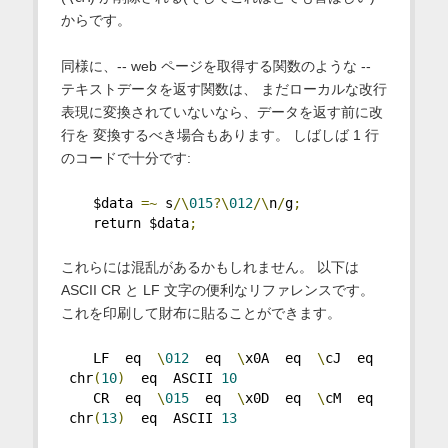
からです。
同様に、-- web ページを取得する関数のような --
テキストデータを返す関数は、 まだローカルな改行
表現に変換されていないなら、データを返す前に改
行を 変換するべき場合もあります。 しばしば 1 行
のコードで十分です:
    $data 
=~
 s
/\
015
?\
012
/\
n
/
g
;
    return $data
;
これらには混乱があるかもしれません。 以下は
ASCII CR と LF 文字の便利なリファレンスです。
これを印刷して財布に貼ることができます。
    LF  eq  
\
012
  eq  
\
x0A  eq  
\
cJ  eq 
 chr
(
10
)
  eq  ASCII 
10
    CR  eq  
\
015
  eq  
\
x0D  eq  
\
cM  eq 
 chr
(
13
)
  eq  ASCII 
13