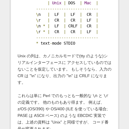
|
Unix
|
 DOS  
|
Mac
|
---------------------------
\
n   
|
  LF  
|
  LF  
|
  CR  
|
\
r   
|
  CR  
|
  CR  
|
  LF  
|
\
n 
*
|
  LF  
|
 CRLF 
|
  CR  
|
\
r 
*
|
  CR  
|
  CR  
|
  LF  
|
---------------------------
*
 text
-
mode STDIO
Unix の列は、カノニカルモードで(tty のような)シ
リアルインターフェースに アクセスしているのでは
ないことを仮定しています。 もしそうなら、入力の
CR は "\n" になり、出力の "\n" は CRLF になりま
す。
これらは単に Perl でのもっとも一般的な
\n
と
\r
の定義です。 他のものもあり得ます。 例えば、
z/OS (OS/390) や OS/400 (ILE を使っている場合;
PASE は ASCII ベース) のような EBCDIC 実装で
は、上述の資料は "Unix" と同様ですが、 コード番
号が変更されます: