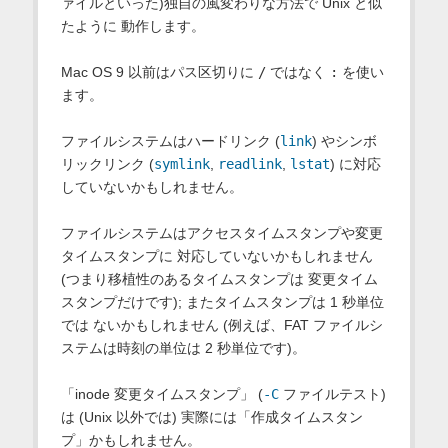
ァイルといった)独自の風変わりな方法で Unix と似
たように 動作します。
Mac OS
9 以前はパス区切りに
/
ではなく
:
を使い
ます。
ファイルシステムはハードリンク (
link
) やシンボ
リックリンク (
symlink
,
readlink
,
lstat
) に対応
していないかもしれません。
ファイルシステムはアクセスタイムスタンプや変更
タイムスタンプに 対応していないかもしれません
(つまり移植性のあるタイムスタンプは 変更タイム
スタンプだけです); またタイムスタンプは 1 秒単位
では ないかもしれません (例えば、FAT ファイルシ
ステムは時刻の単位は 2 秒単位です)。
「inode 変更タイムスタンプ」 (
-C
ファイルテスト)
は (Unix 以外では) 実際には「作成タイムスタン
プ」かもしれません。