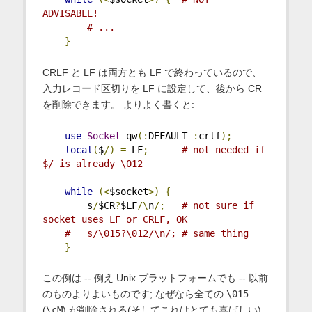
ADVISABLE!
# ...
}
CRLF と LF は両方とも LF で終わっているので、
入力レコード区切りを LF に設定して、後から CR
を削除できます。 よりよく書くと:
use
Socket
 qw
(:
DEFAULT 
:
crlf
);
local
(
$
/)
=
 LF
;
# not needed if 
$/ is already \012
while
(<
$socket
>)
{
        s
/
$CR
?
$LF
/\
n
/;
# not sure if 
socket uses LF or CRLF, OK
#   s/\015?\012/\n/; # same thing
}
この例は -- 例え Unix プラットフォームでも -- 以前
のものよりよいものです; なぜなら全ての
\015
(
\cM
) が削除される(そしてこれはとても喜ばしい)