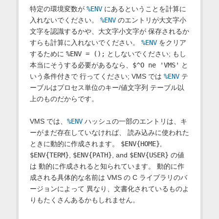
特定の環境変数が
%ENV
にあるということを計算に
入れないでください。
%ENV
のエントリが大文字小
文字を認識するかや、大文字小文字が 保存されるか
すらも計算に入れないでください。
%ENV
をクリア
するために
%ENV = ();
としないでください; もし
本当にそうする必要があるなら、
$^O ne 'VMS'
と
いう条件付きで 行ってください; VMS では
%ENV
テ
ーブルはプロセス単位のキー/値文字列 テーブル以
上のものだからです。
VMS では、
%ENV
ハッシュの一部のエントリは、キ
ーがまだ存在していなければ、 読み込みに使われた
ときに動的に作成されます。
$ENV{HOME}
,
$ENV{TERM}
,
$ENV{PATH}
, and
$ENV{USER}
の値
は 動的に作成されると知られています。 動的に作
成される具体的な名前は VMS の C ライブラリのバ
ージョンによって 異なり、文書化されているものよ
りもたくさんあるかもしれません。