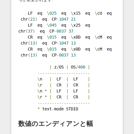
    LF  eq  
\
025
  eq  
\
x15  eq  
\
cU  eq 
 chr
(
21
)
  eq  CP
-
1047
21
    LF  eq  
\
045
  eq  
\
x25  eq           
chr
(
37
)
  eq  CP
-
0037
37
    CR  eq  
\
015
  eq  
\
x0D  eq  
\
cM  eq 
 chr
(
13
)
  eq  CP
-
1047
13
    CR  eq  
\
015
  eq  
\
x0D  eq  
\
cM  eq 
 chr
(
13
)
  eq  CP
-
0037
13
|
 z
/
OS 
|
 OS
/
400
|
----------------------
\
n   
|
  LF  
|
  LF    
|
\
r   
|
  CR  
|
  CR    
|
\
n 
*
|
  LF  
|
  LF    
|
\
r 
*
|
  CR  
|
  CR    
|
----------------------
*
 text
-
mode STDIO
数値のエンディアンと幅