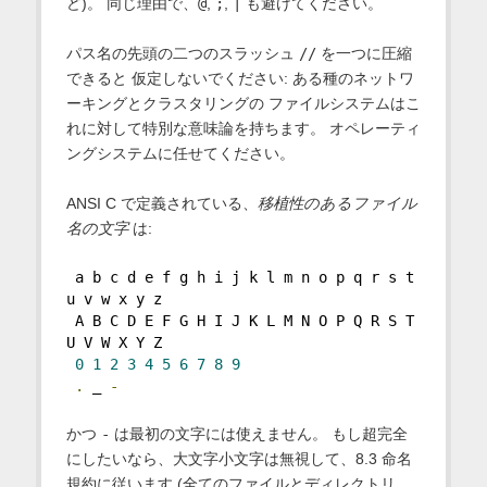
ど)。 同じ理由で、
@
,
;
,
|
も避けてください。
パス名の先頭の二つのスラッシュ
//
を一つに圧縮
できると 仮定しないでください: ある種のネットワ
ーキングとクラスタリングの ファイルシステムはこ
れに対して特別な意味論を持ちます。 オペレーティ
ングシステムに任せてください。
ANSI C で定義されている、
移植性のあるファイル
名の文字
は:
 a b c d e f g h i j k l m n o p q r s t 
u v w x y z
 A B C D E F G H I J K L M N O P Q R S T 
U V W X Y Z
0
1
2
3
4
5
6
7
8
9
.
 _ 
-
かつ
-
は最初の文字には使えません。 もし超完全
にしたいなら、大文字小文字は無視して、8.3 命名
規約に従います (全てのファイルとディレクトリ