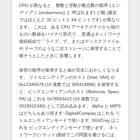
CPU が異なると、整数と浮動小数点数の順序 (
エン
ディアン
(endianness) と 呼ばれます) と幅 (最近
ではほとんど 32 ビットと 64 ビットです) が異なり
ます。 これは、ある CPU アーキテクチャから他の
ものへ数値をバイナリ形式で、 普通はネットワーク
接続経由で「ライブ」で、またはディスクファイル
や テープのような二次ストレージに保管することで
移そうとしたときに 影響します。
保管の順序が衝突すると値が完全におかしくなりま
す。 リトルエンディアンのホスト (Intel, VAX) が
0x12345678 (10 進数では 305419896) を保管する
と、ビッグエンディアンのホスト (Motorola, Sparc,
PA) は これを 0x78563412 (10 進数では
2018915346) として読み込みます。 Alpha と MIPS
はどちらもあり得ます: Digital/Compaq はこれを リ
トルエンティアンモードで使います; SGI/Cray はこ
れを ビッグエンディアンモードで使います。 ネッ
トワーク(ソケット)接続でこの問題を避けるには、