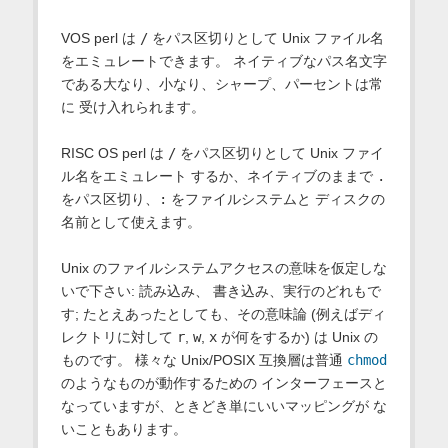
VOS perl は
/
をパス区切りとして Unix ファイル名
をエミュレートできます。 ネイティブなパス名文字
である大なり、小なり、シャープ、パーセントは常
に 受け入れられます。
RISC OS
perl は
/
をパス区切りとして Unix ファイ
ル名をエミュレート するか、ネイティブのままで
.
をパス区切り、
:
をファイルシステムと ディスクの
名前として使えます。
Unix のファイルシステムアクセスの意味を仮定しな
いで下さい: 読み込み、 書き込み、実行のどれもで
す; たとえあったとしても、その意味論 (例えばディ
レクトリに対して
r
,
w
,
x
が何をするか) は Unix の
ものです。 様々な Unix/POSIX 互換層は普通
chmod
のようなものが動作するための インターフェースと
なっていますが、ときどき単にいいマッピングが な
いこともあります。