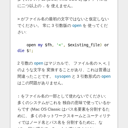
に二つ以上の
.
を 使えません。
>
がファイル名の最初の文字ではないと仮定しない
でください。 常に 3 引数版の
open
を 使ってくだ
さい:
    open 
my
 $fh
,
'<'
,
 $existing_file
)
 or 
die
 $
!;
2 引数の
open
はマジカルで、 ファイル名の
>
,
<
,
|
のような文字を 変換することがあり、これは普通は
間違ったことです。
sysopen
と 3 引数形式の
open
はこの問題がありません。
:
をファイル名の一部として使わないでください;
多くのシステムがこれを 独自の意味で使っているか
らです (Mac OS Classic はパス名要素を分割するた
めに、 多くのネットワークスキームとユーティリテ
ィではノード名とパス名を 分割するために、な