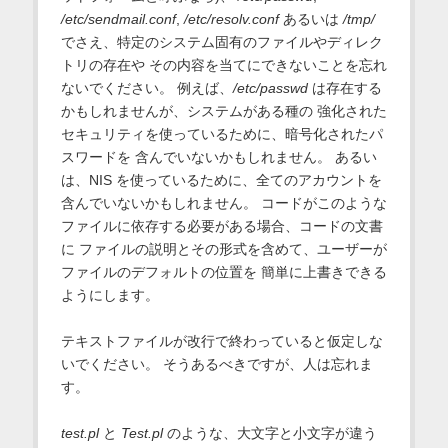
/etc/sendmail.conf
,
/etc/resolv.conf
あるいは
/tmp/
でさえ、特定のシステム固有のファイルやディレク
トリの存在や その内容を当てにできないことを忘れ
ないでください。 例えば、
/etc/passwd
は存在する
かもしれませんが、システムがある種の 強化された
セキュリティを使っているために、暗号化されたパ
スワードを 含んでいないかもしれません。 あるい
は、NIS を使っているために、全てのアカウントを
含んでいないかもしれません。 コードがこのような
ファイルに依存する必要がある場合、コードの文書
に ファイルの説明とその形式を含めて、ユーザーが
ファイルのデフォルトの位置を 簡単に上書きできる
ようにします。
テキストファイルが改行で終わっていると仮定しな
いでください。 そうあるべきですが、人は忘れま
す。
test.pl
と
Test.pl
のような、大文字と小文字が違う