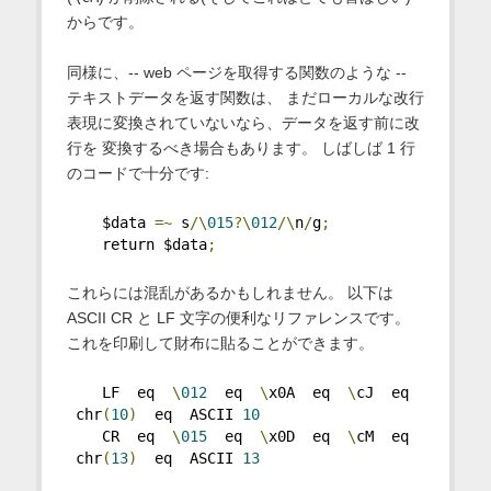
からです。
同様に、-- web ページを取得する関数のような --
テキストデータを返す関数は、 まだローカルな改行
表現に変換されていないなら、データを返す前に改
行を 変換するべき場合もあります。 しばしば 1 行
のコードで十分です:
    $data 
=~
 s
/\
015
?\
012
/\
n
/
g
;
    return $data
;
これらには混乱があるかもしれません。 以下は
ASCII CR と LF 文字の便利なリファレンスです。
これを印刷して財布に貼ることができます。
    LF  eq  
\
012
  eq  
\
x0A  eq  
\
cJ  eq 
 chr
(
10
)
  eq  ASCII 
10
    CR  eq  
\
015
  eq  
\
x0D  eq  
\
cM  eq 
 chr
(
13
)
  eq  ASCII 
13