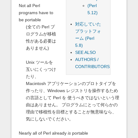
(Perl
Not all Perl
5.12)
programs have to
be portable
対応していた
(全ての Perl プ
プラットフォ
ログラムが移植
ーム (Perl
性がある必要は
5.8)
ありません)
SEE ALSO
AUTHORS /
Unix ツールを
CONTRIBUTORS
互いにくっつけ
たり、
Macintosh アプリケーションのプロトタイプを
作ったり、Windows レジストリを操作するため
の言語として Perl を 使うべきではないという理
由はありません。 プログラムにとって何らかの
理由で移植性を目標とすることが無意味なら、
気にしないでください。
Nearly all of Perl already
is
portable