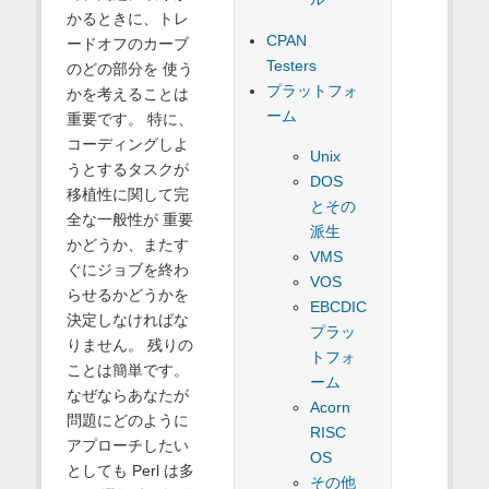
かるときに、トレ
CPAN
ードオフのカーブ
Testers
のどの部分を 使う
プラットフォ
かを考えることは
ーム
重要です。 特に、
コーディングしよ
Unix
うとするタスクが
DOS
移植性に関して完
とその
全な一般性が 重要
派生
かどうか、またす
VMS
ぐにジョブを終わ
VOS
らせるかどうかを
EBCDIC
決定しなければな
プラッ
りません。 残りの
トフォ
ことは簡単です。
ーム
なぜならあなたが
Acorn
問題にどのように
RISC
アプローチしたい
OS
としても Perl は多
その他