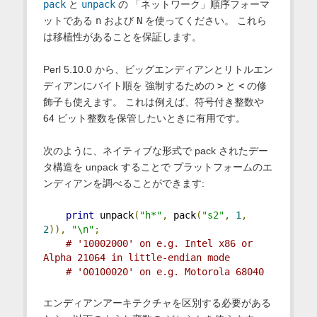
pack
と
unpack
の 「ネットワーク」順序フォーマ
ットである
n
および
N
を使ってください。 これら
は移植性があることを保証します。
Perl 5.10.0 から、ビッグエンディアンとリトルエン
ディアンにバイト順を 強制するための
>
と
<
の修
飾子も使えます。 これは例えば、符号付き整数や
64 ビット整数を保管したいときに有用です。
次のように、ネイティブな形式で pack されたデー
タ構造を unpack することで プラットフォームのエ
ンディアンを調べることができます:
print
 unpack
(
"h*"
,
 pack
(
"s2"
,
1
,
2
)),
"\n"
;
# '10002000' on e.g. Intel x86 or 
Alpha 21064 in little-endian mode
# '00100020' on e.g. Motorola 68040
エンディアンアーキテクチャを区別する必要がある