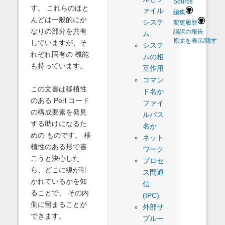
Source
す。 これらのほと
ァイル
編集
んどは一般的にか
システ
変更履歴
なりの部分を共有
誤訳の報告
ム
原文を表示/隠す
していますが、そ
システ
れぞれ固有の 機能
ムの相
も持っています。
互作用
コマン
この文書は移植性
ド名か
のある Perl コード
ファイ
の構成要素を発見
ルパス
する助けになるた
名か
めの ものです。 移
ネット
植性のある形で書
ワーク
こうと決心した
プロセ
ら、どこに線が引
ス間通
かれているかを知
信
ることで、 その内
(IPC)
側に留まることが
外部サ
できます。
ブルー