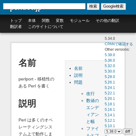
perldoc.jp
検索
Google検索
トップ
本体
関数
変数
モジュール
その他の翻訳
翻訳者
このサイトについて
5.34.0
CPANで確認する
Other versions:
5.38.0
名前
5.36.0
5.32.0
名前
5.30.0
説明
5.28.0
perlport - 移植性の
問題
5.26.1
ある Perl を書く
5.24.1
改行
5.22.1
5.20.1
数値の
説明
5.18.1
エンデ
5.16.1
ィアン
5.14.1
Perl は多くのオペ
5.12.1
と幅
5.10.1
レーティングシス
ファイ
テム上で動作しま
ルとフ