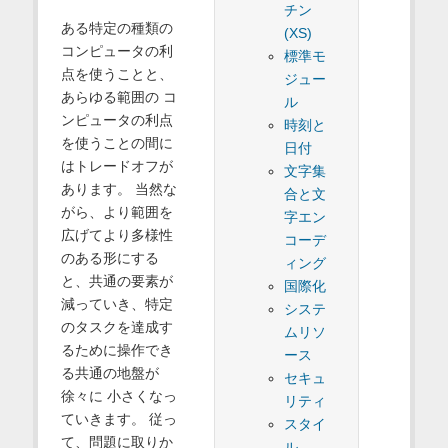
チン
ある特定の種類の
(XS)
コンピュータの利
標準モ
点を使うことと、
ジュー
あらゆる範囲の コ
ル
ンピュータの利点
時刻と
を使うことの間に
日付
はトレードオフが
文字集
あります。 当然な
合と文
がら、より範囲を
字エン
広げてより多様性
コーデ
のある形にする
ィング
と、共通の要素が
国際化
減っていき、特定
システ
のタスクを達成す
ムリソ
るために操作でき
ース
る共通の地盤が
セキュ
徐々に 小さくなっ
リティ
ていきます。 従っ
スタイ
て、問題に取りか
ル