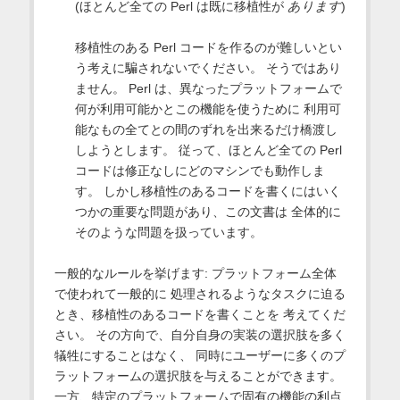
(ほとんど全ての Perl は既に移植性が
あります
)
移植性のある Perl コードを作るのが難しいとい
う考えに騙されないでください。 そうではあり
ません。 Perl は、異なったプラットフォームで
何が利用可能かとこの機能を使うために 利用可
能なもの全てとの間のずれを出来るだけ橋渡し
しようとします。 従って、ほとんど全ての Perl
コードは修正なしにどのマシンでも動作しま
す。 しかし移植性のあるコードを書くにはいく
つかの重要な問題があり、この文書は 全体的に
そのような問題を扱っています。
一般的なルールを挙げます: プラットフォーム全体
で使われて一般的に 処理されるようなタスクに迫る
とき、移植性のあるコードを書くことを 考えてくだ
さい。 その方向で、自分自身の実装の選択肢を多く
犠牲にすることはなく、 同時にユーザーに多くのプ
ラットフォームの選択肢を与えることができます。
一方、特定のプラットフォームで固有の機能の利点