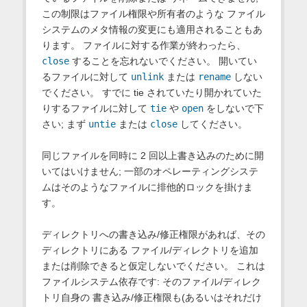
この制限はファイル権限や所有者のような ファイル
システムのメタ情報の変更にも適用されることもあ
ります。 ファイルに対する作業が終わったら、
close
することを忘れないでください。 開いてい
るファイルに対して
unlink
または
rename
しない
でください。 すでに tie されていたり開かれていた
りするファイルに対して
tie
や
open
をしないで下
さい; まず
untie
または
close
してください。
同じファイルを同時に 2 回以上書き込みのために開
いてはいけません; 一部のオペレーティングシステ
ムはそのようなファイルに排他的ロックを掛けま
す。
ディレクトリへの書き込み/修正権限があれば、その
ディレクトリにある ファイル/ディレクトリを追加
または削除できると仮定しないでください。 これは
ファイルシステム依存です: そのファイル/ディレク
トリ自身の 書き込み/修正権限も(あるいはそれだけ