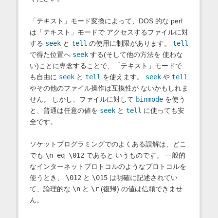
「テキスト」モード変換によって、DOS 的な perl
は「テキスト」モードで アクセスするファイルに対
する
seek
と
tell
の使用に制限があります。
tell
で得た位置へ
seek
する(そして他の方法を 使わな
い)ことに専念することで、「テキスト」モードで
も自由に
seek
と
tell
を使えます。
seek
や
tell
やその他のファイル操作は互換性が ないかもしれま
せん。 しかし、ファイルに対して
binmode
を使う
と、普通は任意の値を
seek
と
tell
に使っても安
全です。
ソケットプログラミングでのよくある誤解は、どこ
でも
\n eq \012
であると いうものです。 一般的
なインターネットプロトコルのようなプロトコルを
使うとき、
\012
と
\015
は明確に記述されてい
て、論理的な
\n
と
\r
(復帰) の値は信頼できませ
ん。