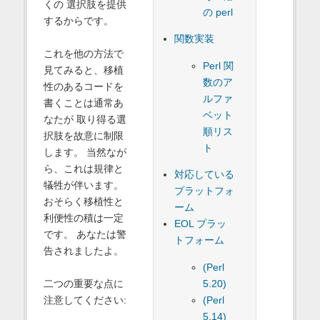
くの 選択肢を提供
の perl
するからです。
関数実装
これを他の方法で
Perl 関
見てみると、移植
数のア
性のあるコードを
ルファ
書くことは通常あ
ベット
なたが 取り得る選
順リス
択肢を故意に制限
ト
します。 当然なが
ら、これは規律と
対応している
犠牲が伴います。
プラットフォ
おそらく移植性と
ーム
利便性の積は一定
EOL プラッ
です。 あなたは警
トフォーム
告されましたよ。
(Perl
5.20)
二つの重要な点に
(Perl
注意してください:
5.14)