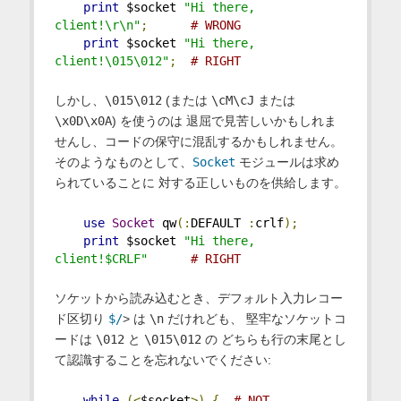
print
 $socket 
"Hi there, 
client!\r\n"
;
# WRONG
print
 $socket 
"Hi there, 
client!\015\012"
;
# RIGHT
しかし、
\015\012
(または
\cM\cJ
または
\x0D\x0A
) を使うのは 退屈で見苦しいかもしれま
せんし、コードの保守に混乱するかもしれません。
そのようなものとして、
Socket
モジュールは求め
られていることに 対する正しいものを供給します。
use
Socket
 qw
(:
DEFAULT 
:
crlf
);
print
 $socket 
"Hi there, 
client!$CRLF"
# RIGHT
ソケットから読み込むとき、デフォルト入力レコー
ド区切り
$/
> は
\n
だけれども、 堅牢なソケットコ
ードは
\012
と
\015\012
の どちらも行の末尾とし
て認識することを忘れないでください:
while
(<
$socket
>)
{
# NOT 