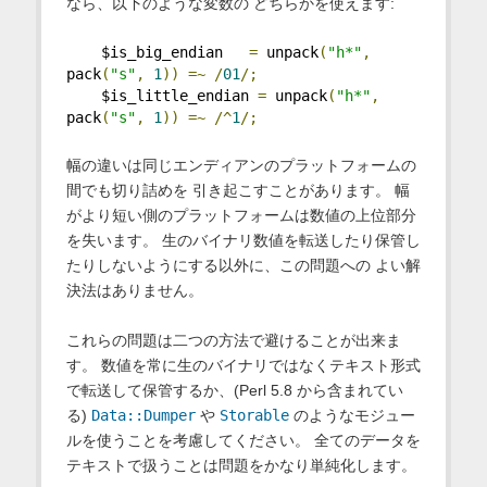
なら、以下のような変数の どちらかを使えます:
    $is_big_endian   
=
 unpack
(
"h*"
,
pack
(
"s"
,
1
))
=~
/
01
/;
    $is_little_endian 
=
 unpack
(
"h*"
,
pack
(
"s"
,
1
))
=~
/^
1
/;
幅の違いは同じエンディアンのプラットフォームの
間でも切り詰めを 引き起こすことがあります。 幅
がより短い側のプラットフォームは数値の上位部分
を失います。 生のバイナリ数値を転送したり保管し
たりしないようにする以外に、この問題への よい解
決法はありません。
これらの問題は二つの方法で避けることが出来ま
す。 数値を常に生のバイナリではなくテキスト形式
で転送して保管するか、(Perl 5.8 から含まれてい
る)
Data::Dumper
や
Storable
のようなモジュー
ルを使うことを考慮してください。 全てのデータを
テキストで扱うことは問題をかなり単純化します。