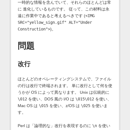
一時的な情報を含んでいて、それらのほとんどは常
に 進化しているものです。 従って、この材料は永
遠に作業中であると考えるべきです (
<IMG
SRC="yellow_sign.gif" ALT="Under
Construction">
)。
問題
改行
ほとんどのオペレーティングシステムで、ファイル
の行は改行で終端されます。 単に改行として何を使
うかが OS によって異なります。 Unix は伝統的に
\012
を使い、DOS 風の I/O は
\015\012
を使い、
Mac OS
は
\015
を使い、z/OS は
\025
を使いま
す。
Perl は「論理的な」改行を表現するのに
\n
を使い