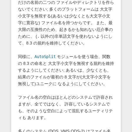
だけの名前の二つの ファイルやディレクトリを作ら
ないでください; 多くのプラットフォームは 大文字
小文字を無視する(あるいは少なくとも大文字小文
字に寛容な) ファイル名を持つからです。 また、最
大限の互換性のため、起きるかも知れない厄介事の
ために、 (
.
以外の)非単語文字を使わないようにし
て、8.3 の規約を維持してください。
同様に、
AutoSplit
モジュールを使う場合、関数
の 8.3 の命名と 大文字小文字を無視する規約を維持
するようにしてください; あるいは、少なくとも、
結果のファイルが最初の 8 文字が(大文字小文字を
無視して)ユニークに なるようにしてください。
ファイル名の空白はほとんどのシステムで許容され
ますが、全てではなく、 許容しているシステムで
も、そのような空白によって混乱するユーティリテ
ィも あります。
多くのシステム (DOS, VMS ODS-2) はファイル名