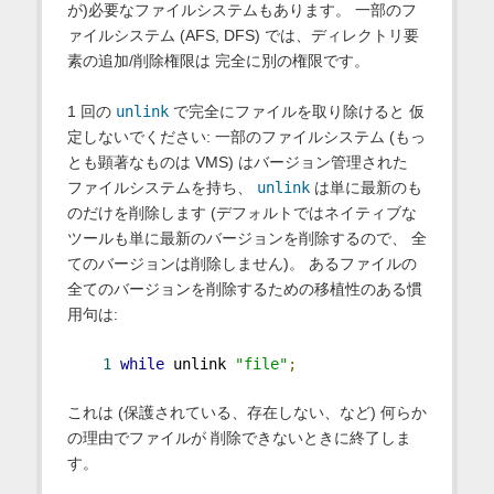
が)必要なファイルシステムもあります。 一部のフ
ァイルシステム (AFS, DFS) では、ディレクトリ要
素の追加/削除権限は 完全に別の権限です。
1 回の
unlink
で完全にファイルを取り除けると 仮
定しないでください: 一部のファイルシステム (もっ
とも顕著なものは VMS) はバージョン管理された
ファイルシステムを持ち、
unlink
は単に最新のも
のだけを削除します (デフォルトではネイティブな
ツールも単に最新のバージョンを削除するので、 全
てのバージョンは削除しません)。 あるファイルの
全てのバージョンを削除するための移植性のある慣
用句は:
1
while
 unlink 
"file"
;
これは (保護されている、存在しない、など) 何らか
の理由でファイルが 削除できないときに終了しま
す。