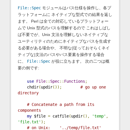
File::Spec
モジュールはパス仕様を操作し、各プ
ラットフォームに ネイティブな型式での結果を返し
ます。 Perl は全ての対応しているプラットフォー
ムで Unix 型式のパスを理解するので これはしばし
ば不要でが、Unix 文法を理解しないネイティブな
ユーティリティのためにネイティブなパスを生成す
る必要がある場合や、 不明な(従っておそらくネイ
ティブな)文法のパスやパス要素を操作する場合
に、
File::Spec
が役に立ちます。 次の二つは概
要の例です:
use
File
::
Spec
::
Functions
;
    chdir
(
updir
());
# go up one 
directory
# Concatenate a path from its 
components
my
 $file 
=
 catfile
(
updir
(),
'temp'
,
'file.txt'
);
# on Unix:    '../temp/file.txt'