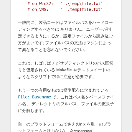
# on Win32:   '..\temp\file.txt'
# on VMS:     '[-.temp]file.txt'
一般的に、製品コードはファイルパスをハードコー
ディングするべきでは ありません。 ユーザーが指
定できるようにするか、設定ファイルから読み込む
方がよいです; ファイルパスの文法はマシンによっ
て異なることを忘れないでください。
これは、しばしば
/
がサブディレクトリのパス区切
りと仮定されている Makefile やテストスイートの
ようなスクリプトで特に注意が必要です。
もう一つの有用なものは標準配布に含まれている
File::Basename
で、これはパス名をベースファイ
ル名、 ディレクトリのフルパス、ファイルの拡張子
に分解します。
単一のプラットフォームでさえ(Unix を単一のプラ
ットフォームと呼ぶなら)、
/etc/passwd
,