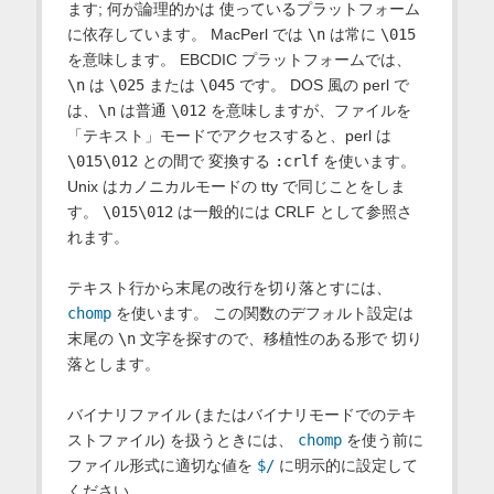
ます; 何が論理的かは 使っているプラットフォーム
に依存しています。 MacPerl では
\n
は常に
\015
を意味します。 EBCDIC プラットフォームでは、
\n
は
\025
または
\045
です。 DOS 風の perl で
は、
\n
は普通
\012
を意味しますが、ファイルを
「テキスト」モードでアクセスすると、perl は
\015\012
との間で 変換する
:crlf
を使います。
Unix はカノニカルモードの tty で同じことをしま
す。
\015\012
は一般的には CRLF として参照さ
れます。
テキスト行から末尾の改行を切り落とすには、
chomp
を使います。 この関数のデフォルト設定は
末尾の
\n
文字を探すので、移植性のある形で 切り
落とします。
バイナリファイル (またはバイナリモードでのテキ
ストファイル) を扱うときには、
chomp
を使う前に
ファイル形式に適切な値を
$/
に明示的に設定して
ください。