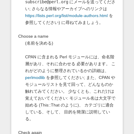
subscribe@perl.org
にメールを送ってくださ
い; さらなる情報やアーカイブへのリンクは
https://lists.perl.org/list/module-authors.html
を
参照してください) に尋ねてみましょう。
Choose a name
(名前を決める)
CPAN に含まれる Perl モジュールには、命名階
層があり、それに合わせる 必要があります。 こ
れがどのように整理されているかの詳細は、
perlmodlib
を参照してください; また、CPAN や
モジュールリストを見て回って、どんなものか
触れてみてください。 少なくとも、これだけは
覚えておいてください: モジュール名は大文字で
始める (This::That のように)、 カテゴリに適合
している、そして、 目的を簡潔に説明してい
る。
Check again