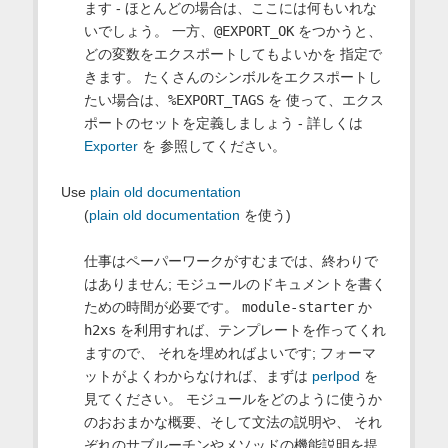
ます - ほとんどの場合は、ここには何もいれな
いでしょう。 一方、
@EXPORT_OK
をつかうと、
どの変数をエクスポートしてもよいかを 指定で
きます。 たくさんのシンボルをエクスポートし
たい場合は、
%EXPORT_TAGS
を 使って、エクス
ポートのセットを定義しましょう - 詳しくは
Exporter
を 参照してください。
Use
plain old documentation
(
plain old documentation
を使う)
仕事はペーパーワークがすむまでは、終わりで
はありません; モジュールのドキュメントを書く
ための時間が必要です。
module-starter
か
h2xs
を利用すれば、テンプレートを作ってくれ
ますので、 それを埋めればよいです; フォーマ
ットがよくわからなければ、まずは
perlpod
を
見てください。 モジュールをどのように使うか
のおおまかな概要、そして文法の説明や、 それ
ぞれのサブルーチンやメソッドの機能説明を提