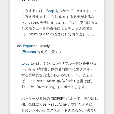
こうするには、
Carp
をつかって、
warn
を
carp
に置き換えます。 もし
die
する必要があるな
ら、
croak
を使いましょう。 ただ、本当にあな
たのモジュールの責任によるチェックの場合
は、
warn
や
die
のままにしておきましょう。
Use
Exporter
- wisely!
(
Exporter
を使う - 賢く!)
Exporter
は、シンボルやサブルーチンをモジュ
ールから 呼び出し側の名前空間にエクスポート
する標準的な方法がわかるでしょう。 たとえ
ば、
use Net::Acme qw(&frob)
と書けば、
frob
サブルーチンを インポートします。
パッケージ変数の
@EXPORT
によって、呼び出し
側が単純に
use Net::Acme
と書いたときに、
どのシンボルがエクスポートされるかが 決まり