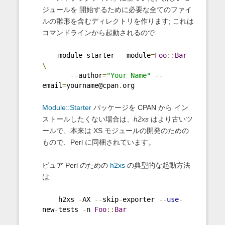
ジュールを 開始するために必要な全てのファイ
ルの雛形を含むディレクトリを作ります; これは
コマンドラインから起動されるので:
    module
-
starter 
--
module
=
Foo
::
Bar
\
--
author
=
"Your Name"
--
email
=
yourname@cpan
.
org
Module::Starter
パッケージを CPAN から イン
ストールしたくない場合は、
h2xs
はより古いツ
ールで、本来は XS モジュールの開発のための
もので、Perl に同梱されています。
ピュア Perl のための
h2xs
の典型的な起動方法
は:
    h2xs 
-
AX 
--
skip
-
exporter 
--
use
-
new
-
tests 
-
n 
Foo
::
Bar