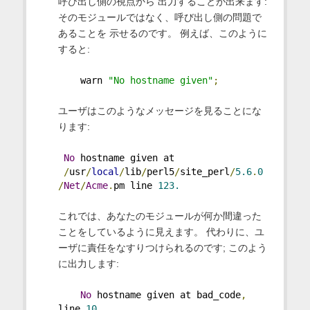
呼び出し側の視点から 出力することが出来ます:
そのモジュールではなく、呼び出し側の問題で
あることを 示せるのです。 例えば、このように
すると:
    warn 
"No hostname given"
;
ユーザはこのようなメッセージを見ることにな
ります:
No
 hostname given at
/
usr
/
local
/
lib
/
perl5
/
site_perl
/
5.6
.
0
/
Net
/
Acme
.
pm line 
123.
これでは、あなたのモジュールが何か間違った
ことをしているように見えます。 代わりに、ユ
ーザに責任をなすりつけられるのです; このよう
に出力します:
No
 hostname given at bad_code
,
line 
10.