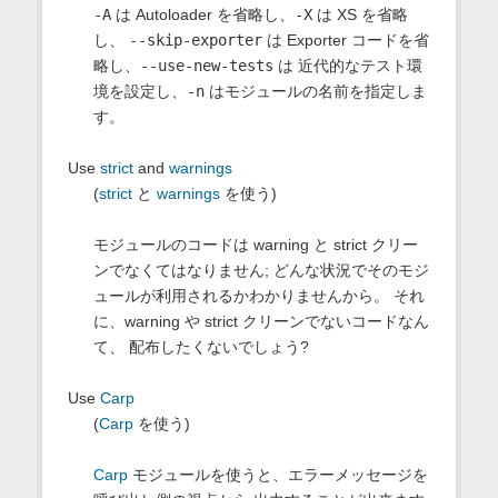
-A
は Autoloader を省略し、
-X
は XS を省略
し、
--skip-exporter
は Exporter コードを省
略し、
--use-new-tests
は 近代的なテスト環
境を設定し、
-n
はモジュールの名前を指定しま
す。
Use
strict
and
warnings
(
strict
と
warnings
を使う)
モジュールのコードは warning と strict クリー
ンでなくてはなりません; どんな状況でそのモジ
ュールが利用されるかわかりませんから。 それ
に、warning や strict クリーンでないコードなん
て、 配布したくないでしょう?
Use
Carp
(
Carp
を使う)
Carp
モジュールを使うと、エラーメッセージを