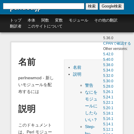
perldoc.jp
検索
Google検索
トップ
本体
関数
変数
モジュール
その他の翻訳
翻訳者
このサイトについて
5.36.0
CPANで確認する
Other versions:
5.42.0
名前
5.40.0
5.38.0
名前
5.34.0
説明
5.32.0
perlnewmod - 新し
5.30.0
いモジュールを配
警告
5.28.0
布するには
なにを
5.26.1
5.24.1
モジュ
5.22.1
ールに
説明
5.20.1
したら
5.18.1
5.16.1
いい？
5.14.1
このドキュメント
Step-
5.12.1
は、Perl モジュー
by-