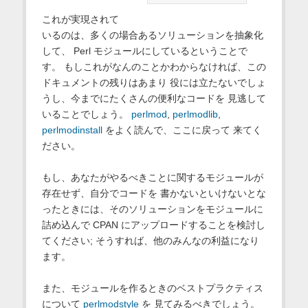
これが実現されて
いるのは、多くの場合あるソリューションを抽象化
して、 Perl モジュールにしているということで
す。 もしこれがなんのことかわからなければ、この
ドキュメントの残りはあまり 役には立たないでしょ
うし、今までにたくさんの便利なコードを 見逃して
いることでしょう。
perlmod
,
perlmodlib
,
perlmodinstall
をよく読んで、ここに戻って 来てく
ださい。
もし、あなたがやるべきことに関するモジュールが
存在せず、自分でコードを 書かないといけないとな
ったときには、そのソリューションをモジュールに
詰め込んで CPAN にアップロードすることを検討し
てください; そうすれば、他のみんなの利益になり
ます。
また、モジュールを作るときのベストプラクティス
について
perlmodstyle
を 見てみるべきでしょう。