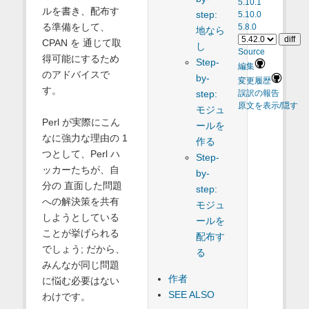
5.10.1
ルを書き、配布す
step:
5.10.0
る準備をして、
5.8.0
地なら
CPAN を 通じて取
し
Source
得可能にするため
Step-
編集
のアドバイスで
by-
変更履歴
す。
step:
誤訳の報告
原文を表示/隠す
モジュ
Perl が実際にこん
ールを
なに強力な理由の 1
作る
つとして、Perl ハ
Step-
ッカーたちが、自
by-
分の 直面した問題
step:
への解決策を共有
モジュ
しようとしている
ールを
ことが挙げられる
配布す
でしょう; だから、
る
みんなが同じ問題
作者
に悩む必要はない
SEE ALSO
わけです。