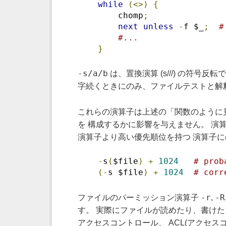
while
(<>)
{
        chomp
;
next
unless
-
f $_
;
#
#...
}
-s/a/b
は、置換演算 (s///) の符号反
字続くときにのみ、ファイルテストと解
これらの演算子は上述の「関数のように
を 構成するかに影響を与えません。 演
演算子より高い優先順位を持つ 演算子に
-
s
(
$file
)
+
1024
# prob
(-
s $file
)
+
1024
# corr
-r
-R
ファイルのパーミッション演算子
,
す。 実際にファイルが読めたり、書けた
アクセスコントロール、 ACL(アクセ