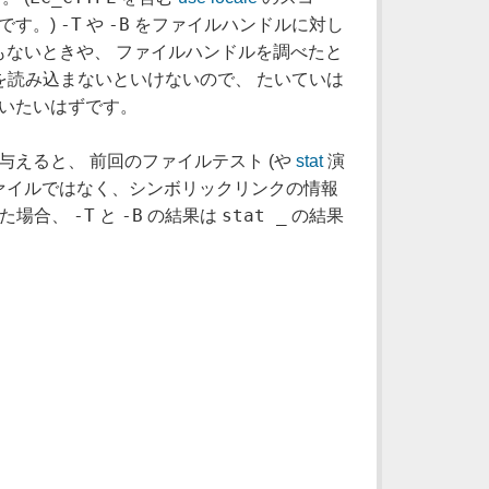
-T
-B
です。)
や
をファイルハンドルに対し
もないときや、 ファイルハンドルを調べたと
読み込まないといけないので、 たいていは
いたいはずです。
与えると、 前回のファイルテスト (や
stat
演
ァイルではなく、シンボリックリンクの情報
-T
-B
stat _
った場合、
と
の結果は
の結果