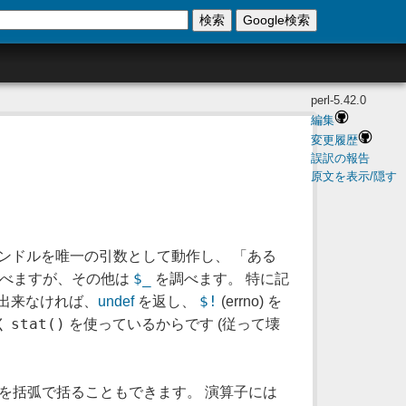
検索
Google検索
perl-5.42.0
編集
変更履歴
誤訳の報告
原文を表示/隠す
ンドルを唯一の引数として動作し、 「ある
$_
を調べますが、その他は
を調べます。 特に記
$!
出来なければ、
undef
を返し、
(errno) を
stat()
く
を使っているからです (従って壊
を括弧で括ることもできます。 演算子には