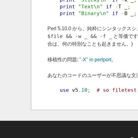
print
"Text\n"
if
-
T _
;
print
"Binary\n"
if
-
B _
;
Perl 5.10.0 から、純粋にシンタ
$file && -w _ && -f _
と等価です
合は、何の特別なことも起きません。)
移植性の問題:
"-X" in perlport
。
あなたのコードのユーザーが不思議な文
use
 v5
.
10
;
# so filetest