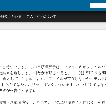
の翻訳
翻訳者
このサイトについて
トを行ないます。 この単項演算子は、ファイル名かファイルハ
-t
た結果を返します。 引数が省略されると、
では STDIN 
''
、偽として
を返します。 ファイルが存在しないか、テスト
lstat()
これら全てはシンボリックリンクに従います;
ではな
失敗が報告されます)。
名前付き単項演算子と同じで、 他の単項演算子と同じく、引数