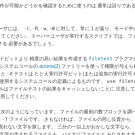
の操作が可能かどうかを確認するために使うのは 通常は誤りであ
-r
-R
-w
-W
ーザには、
,
,
,
に対して、常に 1 が返り、モード
意してください。 スーパーユーザが実行するスクリプトでは、
にする 必要があるでしょう。
filetest
ドビットより 精度の高い結果を作成する
プラグマ
 システムコールの
access(2)
ファミリーを使って権限が与えられ
-X
と
テストは たとえ実行許可ビット(または追加の実行許可 
use filet
は使用するシステムコールの定義によるものです。
ルはファイルテストの結果をキャッシュしないことに 注意して
参照してください。
のようになっています。 ファイルの最初の数ブロックを調べて、非 
-T
は
ファイルです。 さもなければ、ファイルの同じ位置から、
現れない文字を探します。 三分の一以上がおかしな文字なら
文字が含まれるファイルも、バイナリファイルと みなされます。