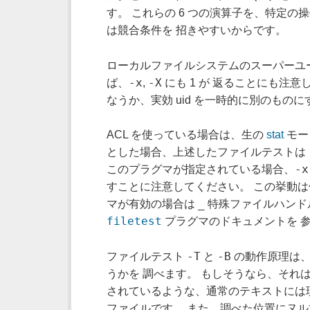
す。 これらの 6 つの演算子を、特定
は競合条件を 招きやすいからです。
ローカルファイルシステムのスーパーユ
-x
-X
ば、
,
にも 1 が 返ることにも注
なうか、実効 uid を一時的に別のもの
ACL を使っている場合は、生の
stat
モー
とした場合、上述したファイルテストは
-x
このプラグマが指定されている場合、
すことに注意してください。 この挙動
_
マが有効の場合は
特殊ファイルハンド
filetest
プラグマのドキュメントを 
-T
-B
ファイルテスト
と
の動作原理は、次
うかを 調べます。 もしそうなら、それ
されているような、通常のテキストには
ファイルです。 また、調べた位置にヌル