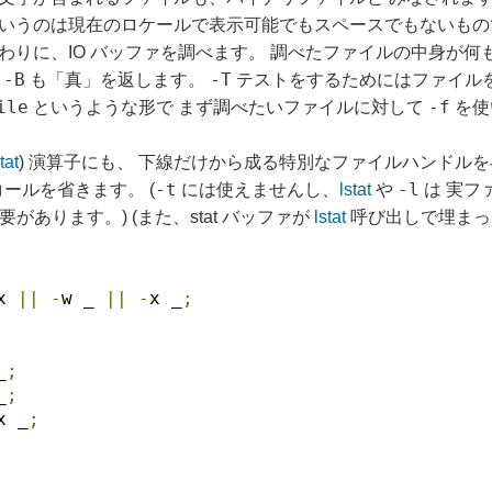
というのは現在のロケールで表示可能でもスペースでもないもの
わりに、IO バッファを調べます。 調べたファイルの中身が何
-B
-T
も
も「真」を返します。
テストをするためにはファイルを
ile
-f
というような形で まず調べたいファイルに対して
を使
tat
) 演算子にも、 下線だけから成る特別なファイルハンドルを
-t
-l
ムコールを省きます。 (
には使えませんし、
lstat
や
は 実フ
要があります。) (また、stat バッファが
lstat
呼び出しで埋ま
x 
||
-
w _ 
||
-
x _
;
_
;
_
;
x _
;