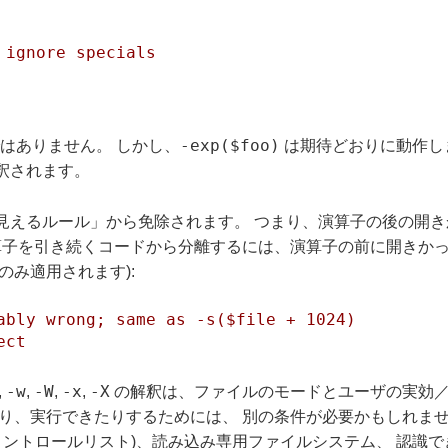
 ignore specials
-exp($foo)
転ではありません。 しかし、
は期待どおりに動作しま
釈されます。
見えるルール」から免除されます。 つまり、演算子の後の開
算子を引き続くコードから分離するには、演算子の前に開きかっ
のみ適用されます):
ably wrong; same as -s($file + 1024)
ect
-w
-W
-x
-X
,
,
,
,
の解釈は、ファイルのモードとユーザの実効／実 u
り、実行できたりするためには、 別の条件が必要かもしれませ
スコントロールリスト)、読み込み専用ファイルシステム、 認識