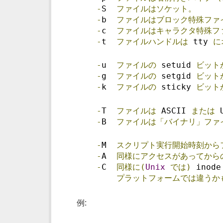
-
S  
ファイルはソケット。
-
b  
ファイルはブロック特殊ファ
-
c  
ファイルはキャラクタ特殊フ
-
t  
ファイルハンドルは
 tty 
に
-
u  
ファイルの
 setuid 
ビット
-
g  
ファイルの
 setgid 
ビット
-
k  
ファイルの
 sticky 
ビット
-
T  
ファイルは
 ASCII 
または
 
-
B  
ファイルは「バイナリ」ファ
-
M  
スクリプト実行開始時刻から
-
A  
同様にアクセスがあってから
-
C  
同様に(
Unix
では)
 inode
プラットフォームでは違うか
例: