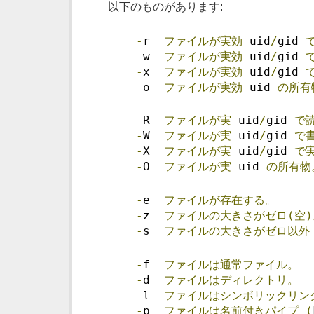
以下のものがあります:
-
r  
ファイルが実効
 uid
/
gid 
-
w  
ファイルが実効
 uid
/
gid 
-
x  
ファイルが実効
 uid
/
gid 
-
o  
ファイルが実効
 uid 
の所有
-
R  
ファイルが実
 uid
/
gid 
で
-
W  
ファイルが実
 uid
/
gid 
で
-
X  
ファイルが実
 uid
/
gid 
で
-
O  
ファイルが実
 uid 
の所有物
-
e  
ファイルが存在する。
-
z  
ファイルの大きさがゼロ(空)
-
s  
ファイルの大きさがゼロ以外
-
f  
ファイルは通常ファイル。
-
d  
ファイルはディレクトリ。
-
l  
ファイルはシンボリックリン
-
p  
ファイルは名前付きパイプ
(