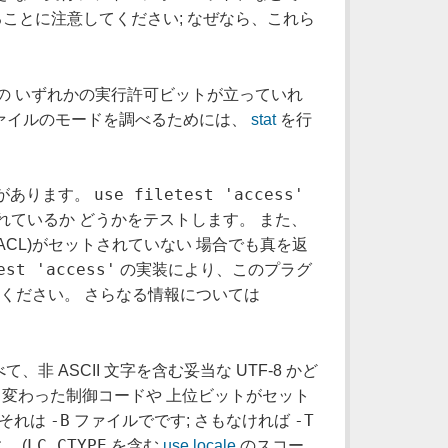
ることに注意してください; なぜなら、これら
中の いずれかの実行許可ビットが立っていれ
ファイルのモードを調べるためには、
stat
を行
use filetest 'access'
があります。
ているか どうかをテストします。 また、
ACL)がセットされていない 場合でも真を返
est 'access'
の実装により、このプラグ
ください。 さらなる情報については
ASCII 文字を含む妥当な UTF-8 かど
変わった制御コードや 上位ビットがセット
-B
-T
、それは
ファイルでです; さもなければ
LC_CTYPE
 (
を含む
use locale
のスコー