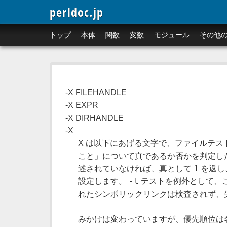
perldoc.jp
トップ
本体
関数
変数
モジュール
その他
-X FILEHANDLE
-X EXPR
-X DIRHANDLE
-X
X は以下にあげる文字で、ファイルテス
こと」について真であるか否かを判定し
1
述されていなければ、真として
を返し
-l
設定します。
テストを例外として、
れたシンボリックリンクは検査されず、
みかけは変わっていますが、優先順位は