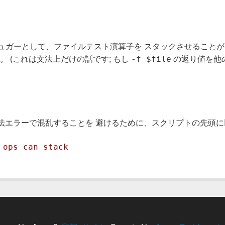
ックスシュガーとして、ファイルテスト演算子を スタックさせること
-f $file
。 (これは文法上だけの話です; もし
の返り値を他
法エラーで混乱することを 避けるために、スクリプトの先頭に
 ops can stack