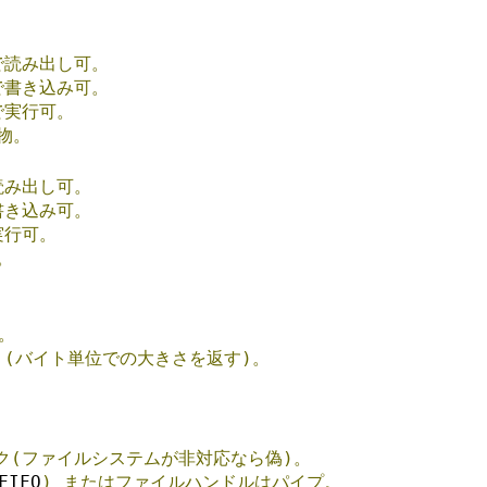
で読み出し可。
で書き込み可。
で実行可。
物。
読み出し可。
書き込み可。
実行可。
。
。
(バイト単位での大きさを返す)。
ク(ファイルシステムが非対応なら偽)。
FIFO
)
またはファイルハンドルはパイプ。