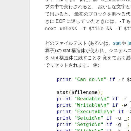
プの中で実行されると、 おかしな文字
て用いると、 最初のブロックを調べる代
-T
きに EOF に達して いたときには、
next unless -f $file && -T $f
どのファイルテスト (あるいは、
stat
や
ls
算子) の stat 構造体が使われ、システ
を stat 構造体に残すことを 覚えておく必
でリセットされます。 例:
print
"Can do.\n"
if
-
r $
    stat
(
$filename
);
print
"Readable\n"
if
-
r 
print
"Writable\n"
if
-
w 
print
"Executable\n"
if
-
print
"Setuid\n"
if
-
u _
;
print
"Setgid\n"
if
-
g _
;
print
"Sticky\n"
if
-
k _
;