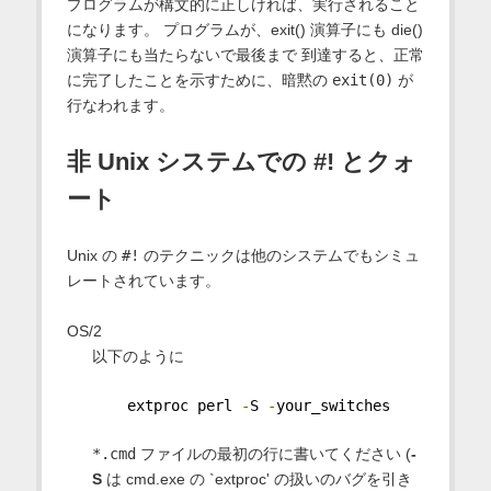
プログラムが構文的に正しければ、実行されること
になります。 プログラムが、exit() 演算子にも die()
演算子にも当たらないで最後まで 到達すると、正常
に完了したことを示すために、暗黙の
exit(0)
が
行なわれます。
非 Unix システムでの #! とクォ
ート
Unix の
#!
のテクニックは他のシステムでもシミュ
レートされています。
OS/2
以下のように
    extproc perl 
-
S 
-
your_switches
*.cmd
ファイルの最初の行に書いてください (
-
S
は cmd.exe の `extproc' の扱いのバグを引き