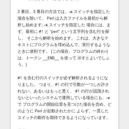
2 番目、3 番目の方法では、
-x
スイッチを指定した
場合を除いて、 Perl は入力ファイルを最初から解
析し始めます;
-x
スイッチを指定した 場合には、ま
ず、最初に
#!
と "perl" という文字列を含む行を探
し、 そこから解析を始めます。 これは、大きなテ
キストにプログラムを埋め込んで、実行するような
ときに便利です。 (この場合、プログラムの終わり
は、トークン
__END__
を使って 示すとよいでしょ
う。)
#!
を含む行のスイッチが必ず解析されるようにな
りました。 つまり、
#!
の行で引数が一つしか許さ
れない、あるいはもっと悪く、
#!
の行が認識され
ないといったシステムで運用している場合にも、
-x
で プログラムの開始位置を見つけた場合を含め、ど
のように Perl が起動されたかに よらず、一貫した
スイッチの動作を期待できるようになっています。