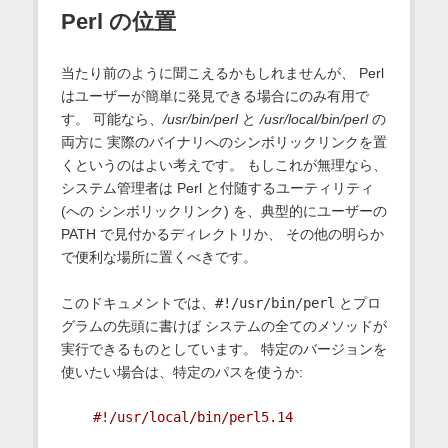
Perl の位置
当たり前のように聞こえるかもしれませんが、 Perl
はユーザーが簡単に発見できる場合にのみ有用で
す。 可能なら、
/usr/bin/perl
と
/usr/local/bin/perl
の
両方に 実際のバイナリへのシンボリックリンクを置
くというのはよい考えです。 もしこれが無理なら、
システム管理者は Perl と付随するユーティリティ
(への シンボリックリンク) を、典型的にユーザーの
PATH で見付かるディレクトリか、 その他の明らか
で便利な場所に置くべきです。
このドキュメントでは、
#!/usr/bin/perl
とプロ
グラムの先頭に書けば システムの全てのメソッドが
実行できるものとしています。 特定のバージョンを
使いたい場合は、特定のパスを使うか:
#!/usr/local/bin/perl5.14