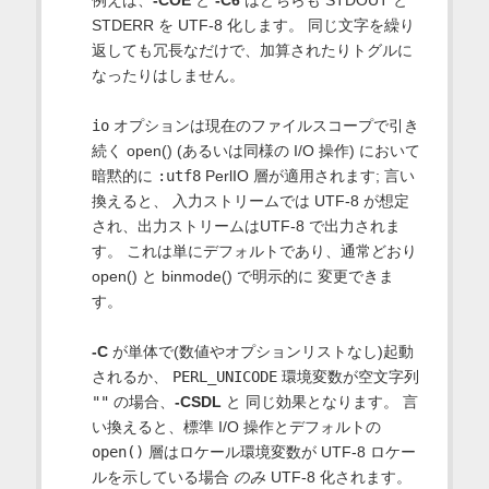
STDERR を UTF-8 化します。 同じ文字を繰り
返しても冗長なだけで、加算されたりトグルに
なったりはしません。
io
オプションは現在のファイルスコープで引き
続く open() (あるいは同様の I/O 操作) において
暗黙的に
:utf8
PerlIO 層が適用されます; 言い
換えると、 入力ストリームでは UTF-8 が想定
され、出力ストリームはUTF-8 で出力されま
す。 これは単にデフォルトであり、通常どおり
open() と binmode() で明示的に 変更できま
す。
-C
が単体で(数値やオプションリストなし)起動
されるか、
PERL_UNICODE
環境変数が空文字列
""
の場合、
-CSDL
と 同じ効果となります。 言
い換えると、標準 I/O 操作とデフォルトの
open()
層はロケール環境変数が UTF-8 ロケー
ルを示している場合
のみ
UTF-8 化されます。