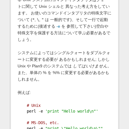
トに関して Unix シェルと 異なった考え方をしてい
ます。 お使いのコマンドインタプリタの特殊文字に
ついて (
*
,
\
,
"
は 一般的です)、そして一行で起動
するために(後述する
-e
を 参照して下さい)空白や
特殊文字を保護する方法について学ぶ必要があるで
しょう。
システムによってはシングルクォートをダブルクォ
ートに変更する必要が あるかもしれません; しかし
Unix や Plan9 のシステムでは
してはいけません
。
また、単体の % を %% に変更する必要があるかも
しれません。
例えば:
# Unix
    perl 
-
e 
'print "Hello world\n"'
# MS-DOS, etc.
    perl 
-
e 
"print \"Hello world\n\""