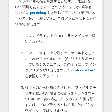
ースファイルの名前を渡すことです。 (対話的な
Perl 環境もあります -- どのようにするかの詳細に
ついては
perldebug
を参照して下さい。) 実行にあ
たって、Perl は指定されたプログラムを以下に示す
場所で 探します:
コマンドライン上で
-e
か
-E
のスイッチで指
定された行。
コマンドライン上で最初のファイル名として
示されたファイルの中。 (
#!
記法をサポート
しているシステムでは、このようにして イン
タプリタを呼び出します。
"Location of Perl"
を参照して下さい。)
標準入力から暗黙に渡される。 ファイル名を
示す引数が無い場合にのみうまくいきます--
STDIN から読み込む プログラムに引数を渡
すには、プログラム名として明示的に "-" を
指定しなくてはなりません、