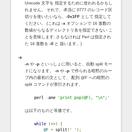
Unicode 文字を 指定するために使われるかもし
れません。 それで、
本当に
0777 のレコード区
切りを使いたいなら、
-0x1FF
として 指定して
ください。 (これは
-x
オプションで 16 進数の
数値からなるディレクトリ名を指定できない こ
とを意味します; さもなければ Perl は指定され
た 16 進数を
-0
と 扱います。)
-a
-n
や
-p
といっしょに用いると、自動 split モー
ドになります。
-n
や
-p
で作られる暗黙のルー
プ内の最初の文として、 配列 @F への暗黙の
split コマンドが実行されます。
    perl 
-
ane 
'print pop(@F), "\n";'
は以下のものと等価です。
while
(<>)
{
@F
=
 split
(
' '
);