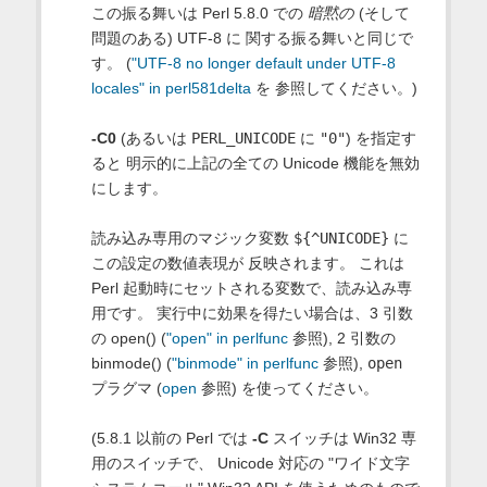
この振る舞いは Perl 5.8.0 での
暗黙の
(そして
問題のある) UTF-8 に 関する振る舞いと同じで
す。 (
"UTF-8 no longer default under UTF-8
locales" in perl581delta
を 参照してください。)
-C0
(あるいは
PERL_UNICODE
に
"0"
) を指定す
ると 明示的に上記の全ての Unicode 機能を無効
にします。
読み込み専用のマジック変数
${^UNICODE}
に
この設定の数値表現が 反映されます。 これは
Perl 起動時にセットされる変数で、読み込み専
用です。 実行中に効果を得たい場合は、3 引数
の open() (
"open" in perlfunc
参照), 2 引数の
binmode() (
"binmode" in perlfunc
参照),
open
プラグマ (
open
参照) を使ってください。
(5.8.1 以前の Perl では
-C
スイッチは Win32 専
用のスイッチで、 Unicode 対応の "ワイド文字