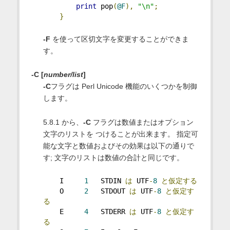
print
 pop
(
@F
),
"\n"
;
}
-F
を使って区切文字を変更することができま
す。
-C [
number/list
]
-C
フラグは Perl Unicode 機能のいくつかを制御
します。
5.8.1 から、
-C
フラグは数値またはオプション
文字のリストを つけることが出来ます。 指定可
能な文字と数値およびその効果は以下の通りで
す; 文字のリストは数値の合計と同じです。
    I     
1
   STDIN 
は
 UTF
-
8
と仮定する
    O     
2
   STDOUT 
は
 UTF
-
8
と仮定す
る
    E     
4
   STDERR 
は
 UTF
-
8
と仮定す
る