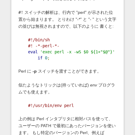
#!
スイッチの解析は、行内で "perl" が示された位
置から始まります。 とりわけ "-*" と "- " という文字
の並びは無視されますので、以下のように 書くと:
#!/bin/sh
#! -*-perl-*-
eval
'exec perl -x -wS $0 ${1+"$@"}'
if
0
;
Perl に
-p
スイッチを渡すことができます。
似たようなトリックは(持っていれば)
env
プログラ
ムでも使えます。
#!/usr/bin/env perl
上の例は Perl インタプリタに相対パスを使って、
ユーザーの PATH で最初にあったバージョンを使い
ます。 もし特定のバージョンの Perl、例えば