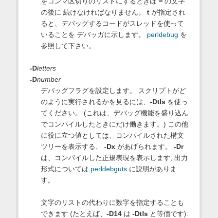
をコンマ区切りのリストにするときは
=
の文字
の後に 続けなければなりません。
t
が指定され
ると、デバッグするコードがスレッドを使って
いることを デバッガに示します。
perldebug
を
参照して下さい。
-D
letters
-D
number
デバッグフラグを設定します。 スクリプトがど
のように実行されるかを見るには、
-Dtls
を使っ
てください。 (これは、デバッグ機能を盛り込ん
でコンパイルしたときにだけ働きます。) この他
に役に立つ値としては、コンパイルされた構文
ツリーを表示する、
-Dx
があげられます。
-Dr
は、コンパイルした正規表現を表示します; 出力
形式については
perldebguts
に説明がありま
す。
文字のリストの代わりに数字を指定することも
できます (たとえば、
-D14
は
-Dtls
と等価です):