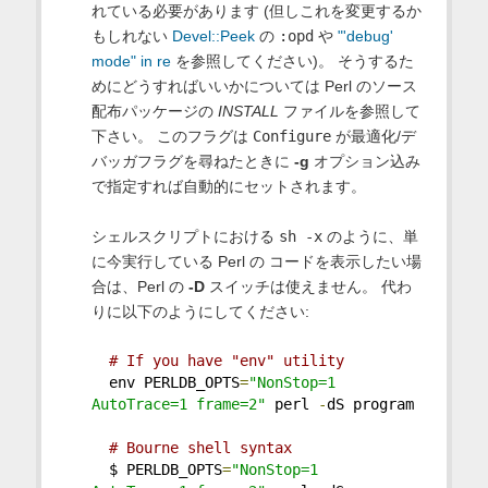
れている必要があります (但しこれを変更するか
もしれない
Devel::Peek
の
:opd
や
"'debug'
mode" in re
を参照してください)。 そうするた
めにどうすればいいかについては Perl のソース
配布パッケージの
INSTALL
ファイルを参照して
下さい。 このフラグは
Configure
が最適化/デ
バッガフラグを尋ねたときに
-g
オプション込み
で指定すれば自動的にセットされます。
シェルスクリプトにおける
sh -x
のように、単
に今実行している Perl の コードを表示したい場
合は、Perl の
-D
スイッチは使えません。 代わ
りに以下のようにしてください:
# If you have "env" utility
  env PERLDB_OPTS
=
"NonStop=1 
AutoTrace=1 frame=2"
 perl 
-
dS program
# Bourne shell syntax
  $ PERLDB_OPTS
=
"NonStop=1 