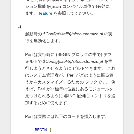
ション機能を(main コンパイル単位で)有効にし
ます。
feature
を参照してください。
-f
起動時の
$Config{sitelib}/sitecustomize.pl
の実
行を無効化します。
Perl は実行時に (BEGIN ブロックの中で) デフ
ォルトで
$Config{sitelib}/sitecustomize.pl
を実
行しようとさせるように ビルドできます。 これ
はシステム管理者が、Perl がどのように振る舞
うかをカスタマイズするための フックです。 例
えば、Perl が非標準の位置にあるモジュールを
見つけられるように @INC 配列に エントリを追
加するために使えます。
Perl は実際には以下のコードを挿入します:
BEGIN
{