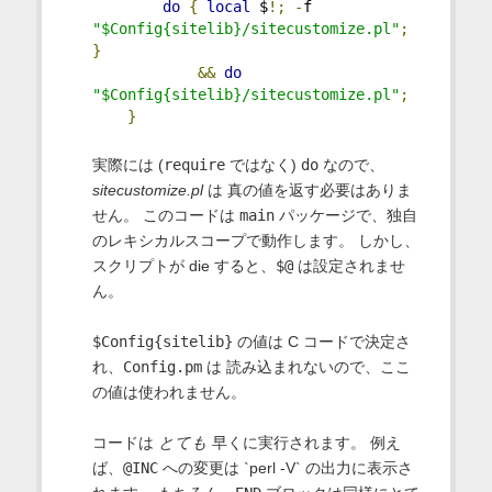
do
{
local
 $
!;
-
f 
"$Config{sitelib}/sitecustomize.pl"
;
}
&&
do
"$Config{sitelib}/sitecustomize.pl"
;
}
実際には (
require
ではなく)
do
なので、
sitecustomize.pl
は 真の値を返す必要はありま
せん。 このコードは
main
パッケージで、独自
のレキシカルスコープで動作します。 しかし、
スクリプトが die すると、
$@
は設定されませ
ん。
$Config{sitelib}
の値は C コードで決定さ
れ、
Config.pm
は 読み込まれないので、ここ
の値は使われません。
コードは
とても
早くに実行されます。 例え
ば、
@INC
への変更は `perl -V` の出力に表示さ