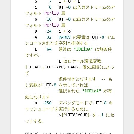
    S     
7
   I 
+
 O 
+
 E
    i     
8
   UTF
-
8
は入力ストリームのデ
フォルト
PerlIO
層
    o    
16
   UTF
-
8
は出力ストリームのデ
フォルト
PerlIO
層
    D    
24
   i 
+
 o
    A    
32
@ARGV
の要素は
 UTF
-
8
でエ
ンコードされた文字列と推測する
    L    
64
通常は
"IOEioA"
は無条件
ですが、
              L 
はロケール環境変数
(
LC_ALL
,
 LC_TYPE
,
 LANG
,
優先度順)によっ
て
条件付きとなります
--
も
し変数が
 UTF
-
8
を示していれば、
選択された
"IOEioA"
が有
効になります
    a   
256
デバッグモードで
 UTF
-
8
キ
ャッシュコードを実行するために、
              $
{^
UTF8CACHE
}
を
-
1
にセ
ットする。
例えば、
-COE
と
-C6
はどちらも STDOUT と