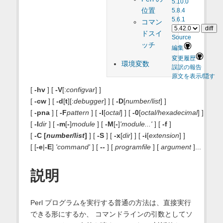
5.10.0
位置
5.8.4
5.6.1
コマン
ドスイ
Source
ッチ
編集
変更履歴
環境変数
誤訳の報告
原文を表示/隠す
[
-hv
] [
-V
[:
configvar
] ]
[
-cw
] [
-d
[
t
][:
debugger
] ] [
-D
[
number/list
] ]
[
-pna
] [
-F
pattern
] [
-l
[
octal
] ] [
-0
[
octal/hexadecimal
] ]
[
-I
dir
] [
-m
[
-
]
module
] [
-M
[
-
]
'module...'
] [
-f
]
[
-C [
number/list
]
]
[
-S
]
[
-x
[
dir
] ]
[
-i
[
extension
] ]
[ [
-e
|
-E
]
'command'
] [
--
] [
programfile
] [
argument
]...
説明
Perl プログラムを実行する普通の方法は、直接実行
できる形にするか、 コマンドラインの引数としてソ