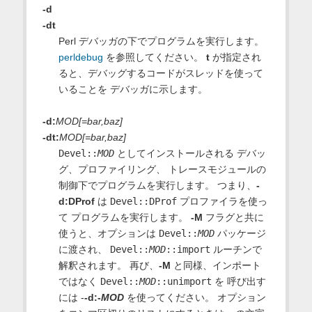
-d
-dt
Perl デバッガの下でプログラムを実行します。
perldebug
を参照してください。
t
が指定され
ると、デバッグするコードがスレッドを使って
いることを デバッガに示します。
-d:
MOD[=bar,baz]
-dt:
MOD[=bar,baz]
Devel::
MOD
としてインストールされる デバッ
グ、プロファイリング、 トレースモジュールの
制御下でプログラムを実行します。 つまり、
-
d:DProf
は
Devel::DProf
プロファイラを使っ
て プログラムを実行します。
-M
フラグと共に
使うと、オプションは
Devel::
MOD
パッケージ
に渡され、
Devel::
MOD
::import
ルーチンで
解釈されます。 再び、
-M
と同様、インポート
ではなく
Devel::
MOD
::unimport
を 呼び出す
には -
-d:-
MOD
を使ってください。 オプション