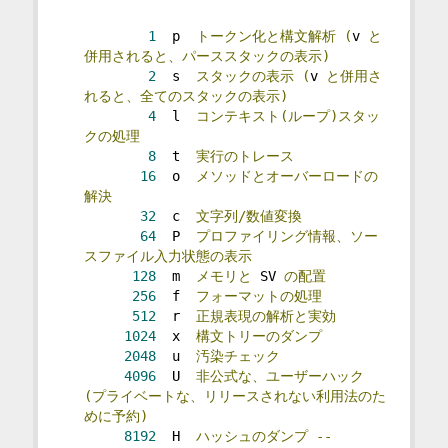
1
  p  
トークン化と構文解析
(
v 
と
併用されると、パーススタックの表示)
2
  s  
スタックの表示
(
v 
と併用さ
れると、全てのスタックの表示)
4
  l  
コンテキスト(ループ)スタッ
クの処理
8
  t  
実行のトレース
16
  o  
メソッドとオーバーロードの
解決
32
  c  
文字列/数値変換
64
  P  
プロファイリング情報、ソー
スファイル入力状態の表示
128
  m  
メモリと
 SV 
の配置
256
  f  
フォーマットの処理
512
  r  
正規表現の解析と実効
1024
  x  
構文トリーのダンプ
2048
  u  
汚染チェック
4096
  U  
非公式な、ユーザーハック
(プライベートな、リリースされない利用法のた
めに予約)
8192
  H  
ハッシュのダンプ
--