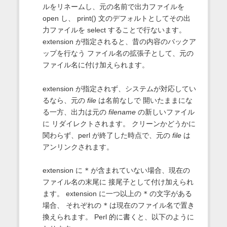
ルをリネームし、元の名前で出力ファイルを
open し、 print() 文のデフォルトとしてその出
力ファイルを select することで行ないます。
extension が指定されると、昔の内容のバックア
ップを行なう ファイル名の拡張子として、元の
ファイル名に付け加えられます。
extension が指定されず、システムが対応してい
るなら、元の
file
は名前なしで 開いたままにな
る一方、出力は元の
filename
の新しいファイル
に リダイレクトされます。 クリーンかどうかに
関わらず、perl が終了した時点で、元の
file
は
アンリンクされます。
extension に
*
が含まれていない場合、現在の
ファイル名の末尾に 接尾子として付け加えられ
ます。 extension に一つ以上の
*
の文字がある
場合、 それぞれの
*
は現在のファイル名で置き
換えられます。 Perl 的に書くと、以下のように