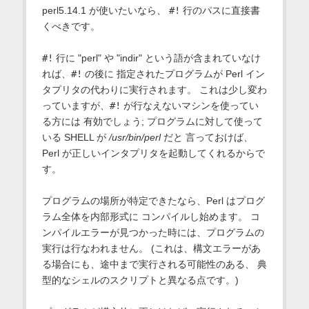
perl5.14.1 が使いたいなら、
#!
行のパスに直接書
くべきです。
#!
行に "perl" や "indir" という語が含まれていなけ
れば、
#!
の後に 指定されたプログラムが Perl イン
タプリタの代わりに実行されます。 これは少し変わ
っていますが、
#!
が行なえないマシンを使ってい
る方には 有効でしょう; プログラムに対して使って
いる SHELL が
/usr/bin/perl
だと 言っておけば、
Perl が正しいインタプリタを起動してくれるからで
す。
プログラムの場所が特定できたなら、Perl はプログ
ラム全体を内部形式に コンパイルし始めます。 コ
ンパイルエラーが見つかった時には、プログラムの
実行は行なわれません。 (これは、構文エラーがあ
る場合にも、途中まで実行される可能性のある、 典
型的なシェルのスクリプトと異なる点です。)