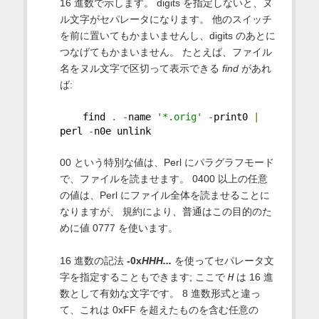
16 進数で示します。 digits を指定しないと、ヌ
ル文字がセパレータになります。 他のスイッチ
を前に置いてもかまいませんし、digits のあとに
つなげてもかまいません。 たとえば、ファイル
名をヌル文字で区切って表示できる
find
があれ
ば:
    find 
.
-
name 
'*.orig'
-
print0 
|
perl 
-
n0e unlink
00 という特別な値は、Perl にパラグラフモード
で、ファイルを読ませます。 0400 以上の任意
の値は、Perl にファイル全体を読ませることに
なりますが、 規約により、普通はこの目的のた
めに値 0777 を使います。
16 進数の記法
-0x
HHH...
を使ってセパレータ文
字を指定することもできます; ここで
H
は 16 進
数として有効な文字です。 8 進数形式と違っ
て、これは 0xFF を超えたものを含む任意の