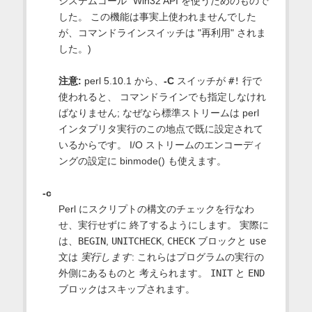
システムコール" Win32 API を使うためのもので
した。 この機能は事実上使われませんでした
が、コマンドラインスイッチは "再利用" されま
した。)
注意:
perl 5.10.1 から、
-C
スイッチが
#!
行で
使われると、 コマンドラインでも指定しなけれ
ばなりません; なぜなら標準ストリームは perl
インタプリタ実行のこの地点で既に設定されて
いるからです。 I/O ストリームのエンコーディ
ングの設定に binmode() も使えます。
-c
Perl にスクリプトの構文のチェックを行なわ
せ、実行せずに 終了するようにします。 実際に
は、
BEGIN
,
UNITCHECK
,
CHECK
ブロックと
use
文は
実行します
: これらはプログラムの実行の
外側にあるものと 考えられます。
INIT
と
END
ブロックはスキップされます。