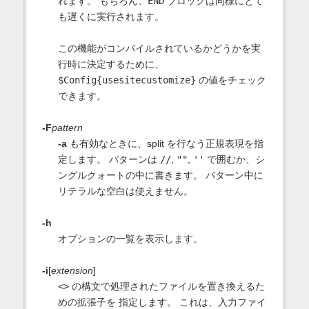
れます。 もちろん、
END
ブロックは同様にとて
も遅くに実行されます。
この機能がコンパイルされているかどうかを実
行時に決定するために、
$Config{usesitecustomize}
の値をチェック
できます。
-F
pattern
-a
も有効なときに、split を行なう正規表現を指
定します。 パターンは
//
,
""
,
''
で囲むか、シ
ングルクォートの中に書きます。 パターン中に
リテラルな空白は使えません。
-h
オプションの一覧を表示します。
-i
[
extension
]
<>
の構文で処理されたファイルを置き換えるた
めの拡張子を 指定します。 これは、入力ファイ