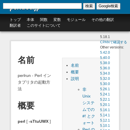
perldoc.jp
検索
Google検索
トップ
本体
関数
変数
モジュール
その他の翻訳
翻訳者
このサイトについて
5.18.1
CPANで確認する
Other versions:
5.42.0
名前
5.40.0
5.38.0
名前
5.36.0
概要
5.34.0
perlrun - Perl イン
説明
5.32.0
タプリタの起動方
5.30.0
法
非
5.26.1
5.24.1
Unix
5.22.1
システ
概要
5.20.1
ムでの
5.16.1
5.14.1
#! とク
5.12.1
perl
[
-sTtuUWX
]
ォート
5.10.1
Perl の