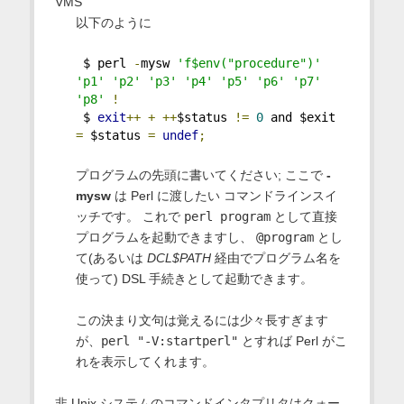
VMS
以下のように
 $ perl 
-
mysw 
'f$env("procedure")'
'p1'
'p2'
'p3'
'p4'
'p5'
'p6'
'p7'
'p8'
!
 $ 
exit
++
+
++
$status 
!=
0
 and $exit 
=
 $status 
=
undef
;
プログラムの先頭に書いてください; ここで
-
mysw
は Perl に渡したい コマンドラインスイ
ッチです。 これで
perl program
として直接
プログラムを起動できますし、
@program
とし
て(あるいは
DCL$PATH
経由でプログラム名を
使って) DSL 手続きとして起動できます。
この決まり文句は覚えるには少々長すぎます
が、
perl "-V:startperl"
とすれば Perl がこ
れを表示してくれます。
非 Unix システムのコマンドインタプリタはクォー