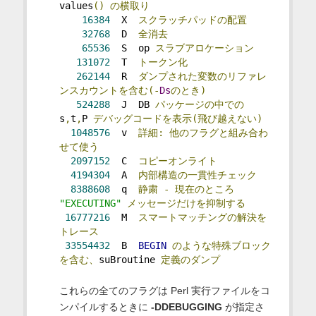
values
()
の横取り
16384
  X  
スクラッチパッドの配置
32768
  D  
全消去
65536
  S  op 
スラブアロケーション
131072
  T  
トークン化
262144
  R  
ダンプされた変数のリファレ
ンスカウントを含む(-
Ds
のとき)
524288
  J  DB 
パッケージの中での
s
,
t
,
P 
デバッグコードを表示(飛び越えない)
1048576
  v  
詳細:
他のフラグと組み合わ
せて使う
2097152
  C  
コピーオンライト
4194304
  A  
内部構造の一貫性チェック
8388608
  q  
静粛
-
現在のところ
"EXECUTING"
メッセージだけを抑制する
16777216
  M  
スマートマッチングの解決を
トレース
33554432
  B  
BEGIN
のような特殊ブロック
を含む、
suBroutine 
定義のダンプ
これらの全てのフラグは Perl 実行ファイルをコ
ンパイルするときに
-DDEBUGGING
が指定さ