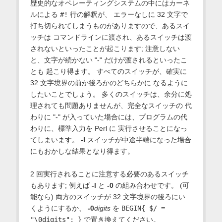
歴史的なオペレーティングシステムの中にはカーネ
ルによる
#!
行の解釈が、 エラーなしに 32 文字で
打ち切られてしまうものがありますので、あるスイ
ッチは コマンドラインに渡され、あるスイッチは渡
されないといったことが起こります; 注意しない
と、文字が続かない "-" だけが渡されるといったこ
とも 起こり得ます。 すべてのスイッチが、確実に
32 文字境界の前か後ろかのどちらかに なるように
したいことでしょう。 多くのスイッチは、余分に処
理されても問題ありませんが、完全なスイッチの 代
わりに "-" が入っていた場合には、プログラムの代
わりに、標準入力を Perl に 実行させることになっ
てしまいます。
-I
スイッチが中途半端になった場合
にもおかしな結果となり得ます。
2 回実行されることに注意する必要のあるスイッチ
もあります; 例えば
-l
と
-0
の組み合わせです。 (可
能なら) 両方のスイッチが 32 文字境界の後ろにい
くようにするか、
-0
digits
を
BEGIN{ $/ =
"\0digits"; }
で置き換えてください。