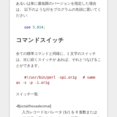
あるいは単に最低限のバージョンを指定した場合
は、 以下のような行をプログラムの先頭に置いてく
ださい:
use
5.014
;
コマンドスイッチ
全ての標準コマンドと同様に、1 文字のスイッチ
は、次に続くスイッチが あれば、それとつなげるこ
とができます。
#!/usr/bin/perl -spi.orig   # same 
as -s -p -i.orig
スイッチ一覧:
-0
[
octal/hexadecimal
]
入力レコードセパレータ (
$/
) を 8 進数または