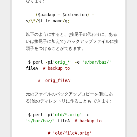
なります:
(
$backup 
=
 $extension
)
=~
s
/\*/
$file_name
/
g
;
以下のようにすると、(接尾子の代わりに、ある
いは接尾子に加えて) バックアップファイルに接
頭子をつけることができます。
 $ perl 
-
pi
'orig_*'
-
e 
's/bar/baz/'
fileA  
# backup to
# 'orig_fileA'
元のファイルのバックアップコピーを(既にあ
る)他のディレクトリに作ることも できます:
 $ perl 
-
pi
'old/*.orig'
-
e 
's/bar/baz/'
 fileA  
# backup to
# 'old/fileA.orig'