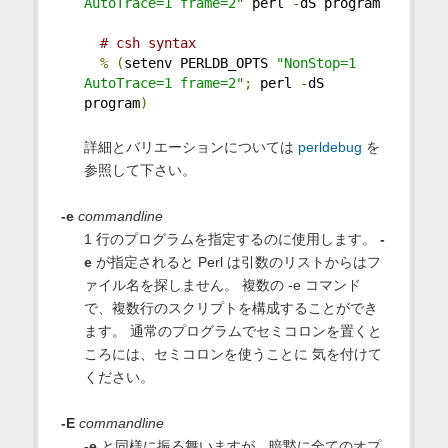
AutoTrace=1 frame=2"
 perl 
-
dS program
# csh syntax
%
(
setenv PERLDB_OPTS 
"NonStop=1 
AutoTrace=1 frame=2"
;
 perl 
-
dS 
program
)
詳細とバリエーションについては
perldebug
を
参照して下さい。
-e
commandline
1 行のプログラムを指定するのに使用します。
-
e
が指定されると Perl は引数のリストからはフ
ァイル名を探しません。 複数の -e コマンド
で、複数行のスクリプトを構成することができ
ます。 通常のプログラムでセミコロンを置くと
ころには、セミコロンを使うことに 気を付けて
ください。
-E
commandline
-e
と同様に振る舞いますが、暗黙に全てのオプ