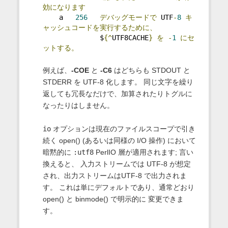
効になります
    a   
256
デバッグモードで
 UTF
-
8
キ
ャッシュコードを実行するために、
              $
{^
UTF8CACHE
}
を
-
1
にセ
ットする。
例えば、
-COE
と
-C6
はどちらも STDOUT と
STDERR を UTF-8 化します。 同じ文字を繰り
返しても冗長なだけで、加算されたりトグルに
なったりはしません。
io
オプションは現在のファイルスコープで引き
続く open() (あるいは同様の I/O 操作) において
暗黙的に
:utf8
PerlIO 層が適用されます; 言い
換えると、 入力ストリームでは UTF-8 が想定
され、出力ストリームはUTF-8 で出力されま
す。 これは単にデフォルトであり、通常どおり
open() と binmode() で明示的に 変更できま
す。