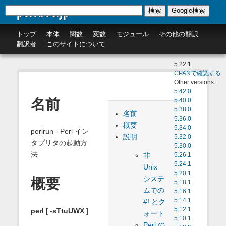
perldoc.jp
検索
Google検索
トップ
本体
関数
変数
モジュール
その他の翻訳
翻訳者
このサイトについて
5.22.1
CPANで確認する
Other versions:
5.42.0
名前
5.40.0
5.38.0
名前
5.36.0
概要
5.34.0
perlrun - Perl イン
説明
5.32.0
タプリタの起動方
5.30.0
法
非
5.26.1
5.24.1
Unix
5.20.1
システ
概要
5.18.1
ムでの
5.16.1
5.14.1
#! とク
5.12.1
perl
[
-sTtuUWX
]
ォート
5.10.1
Perl の