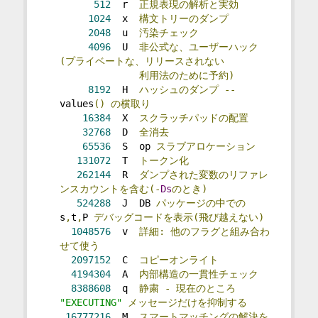
512
  r  
正規表現の解析と実効
1024
  x  
構文トリーのダンプ
2048
  u  
汚染チェック
4096
  U  
非公式な、ユーザーハック
(プライベートな、リリースされない
利用法のために予約)
8192
  H  
ハッシュのダンプ
--
values
()
の横取り
16384
  X  
スクラッチパッドの配置
32768
  D  
全消去
65536
  S  op 
スラブアロケーション
131072
  T  
トークン化
262144
  R  
ダンプされた変数のリファレ
ンスカウントを含む(-
Ds
のとき)
524288
  J  DB 
パッケージの中での
s
,
t
,
P 
デバッグコードを表示(飛び越えない)
1048576
  v  
詳細:
他のフラグと組み合わ
せて使う
2097152
  C  
コピーオンライト
4194304
  A  
内部構造の一貫性チェック
8388608
  q  
静粛
-
現在のところ
"EXECUTING"
メッセージだけを抑制する
16777216
  M  
スマートマッチングの解決を