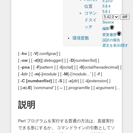
5.10.0
位置
5.8.4
5.6.1
コマン
ドスイ
Source
ッチ
編集
変更履歴
環境変数
誤訳の報告
原文を表示/隠す
[
-hv
] [
-V
[:
configvar
] ]
[
-cw
] [
-d
[
t
][:
debugger
] ] [
-D
[
number/list
] ]
[
-pna
] [
-F
pattern
] [
-l
[
octal
] ] [
-0
[
octal/hexadecimal
] ]
[
-I
dir
] [
-m
[
-
]
module
] [
-M
[
-
]
'module...'
] [
-f
]
[
-C [
number/list
]
]
[
-S
]
[
-x
[
dir
] ]
[
-i
[
extension
] ]
[ [
-e
|
-E
]
'command'
] [
--
] [
programfile
] [
argument
]...
説明
Perl プログラムを実行する普通の方法は、直接実行
できる形にするか、 コマンドラインの引数としてソ