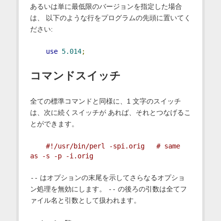
あるいは単に最低限のバージョンを指定した場合
は、 以下のような行をプログラムの先頭に置いてく
ださい:
use
5.014
;
コマンドスイッチ
全ての標準コマンドと同様に、1 文字のスイッチ
は、次に続くスイッチが あれば、それとつなげるこ
とができます。
#!/usr/bin/perl -spi.orig   # same 
as -s -p -i.orig
--
はオプションの末尾を示してさらなるオプショ
ン処理を無効にします。
--
の後ろの引数は全てフ
ァイル名と引数として扱われます。