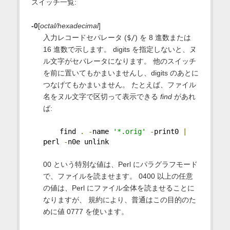
スイッチ一覧:
-0
[
octal/hexadecimal
]
入力レコードセパレータ (
$/
) を 8 進数または
16 進数で示します。 digits を指定しないと、ヌ
ル文字がセパレータになります。 他のスイッチ
を前に置いてもかまいませんし、digits のあとに
つなげてもかまいません。 たとえば、ファイル
名をヌル文字で区切って表示できる
find
があれ
ば:
    find 
.
-
name 
'*.orig'
-
print0 
|
perl 
-
n0e unlink
00 という特別な値は、Perl にパラグラフモード
で、ファイルを読ませます。 0400 以上の任意
の値は、Perl にファイル全体を読ませることに
なりますが、 規約により、普通はこの目的のた
めに値 0777 を使います。