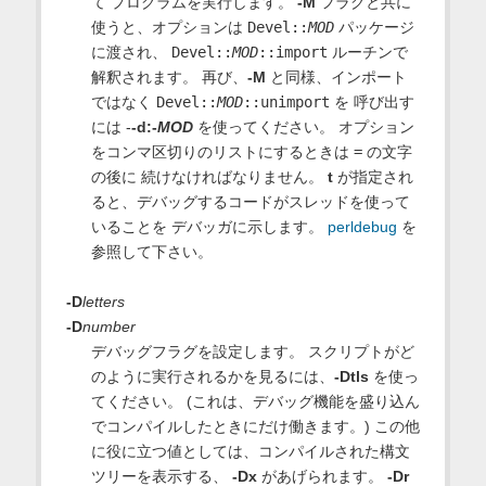
て プログラムを実行します。
-M
フラグと共に
使うと、オプションは
Devel::
MOD
パッケージ
に渡され、
Devel::
MOD
::import
ルーチンで
解釈されます。 再び、
-M
と同様、インポート
ではなく
Devel::
MOD
::unimport
を 呼び出す
には -
-d:-
MOD
を使ってください。 オプション
をコンマ区切りのリストにするときは
=
の文字
の後に 続けなければなりません。
t
が指定され
ると、デバッグするコードがスレッドを使って
いることを デバッガに示します。
perldebug
を
参照して下さい。
-D
letters
-D
number
デバッグフラグを設定します。 スクリプトがど
のように実行されるかを見るには、
-Dtls
を使っ
てください。 (これは、デバッグ機能を盛り込ん
でコンパイルしたときにだけ働きます。) この他
に役に立つ値としては、コンパイルされた構文
ツリーを表示する、
-Dx
があげられます。
-Dr