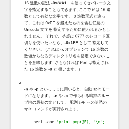
16 進数の記法
-0x
HHH...
を使ってセパレータ文
字を指定することもできます; ここで
H
は 16 進
数として有効な文字です。 8 進数形式と違っ
て、これは 0xFF を超えたものを含む任意の
Unicode 文字を 指定するために使われるかもし
れません。 それで、
本当に
0777 のレコード区
切りを使いたいなら、
-0x1FF
として 指定して
ください。 (これは
-x
オプションで 16 進数の
数値からなるディレクトリ名を指定できない こ
とを意味します; さもなければ Perl は指定され
た 16 進数を
-0
と 扱います。)
-a
-n
や
-p
といっしょに用いると、自動 split モー
ドになります。
-n
や
-p
で作られる暗黙のルー
プ内の最初の文として、 配列 @F への暗黙の
split コマンドが実行されます。
    perl 
-
ane 
'print pop(@F), "\n";'