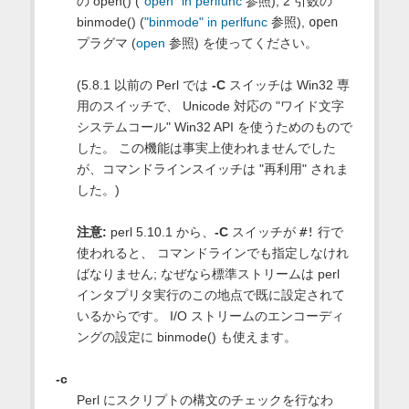
の open() (
"open" in perlfunc
参照), 2 引数の
binmode() (
"binmode" in perlfunc
参照),
open
プラグマ (
open
参照) を使ってください。
(5.8.1 以前の Perl では
-C
スイッチは Win32 専
用のスイッチで、 Unicode 対応の "ワイド文字
システムコール" Win32 API を使うためのもので
した。 この機能は事実上使われませんでした
が、コマンドラインスイッチは "再利用" されま
した。)
注意:
perl 5.10.1 から、
-C
スイッチが
#!
行で
使われると、 コマンドラインでも指定しなけれ
ばなりません; なぜなら標準ストリームは perl
インタプリタ実行のこの地点で既に設定されて
いるからです。 I/O ストリームのエンコーディ
ングの設定に binmode() も使えます。
-c
Perl にスクリプトの構文のチェックを行なわ