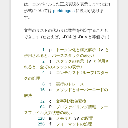
は、コンパイルした正規表現を表示します; 出力
形式については
perldebguts
に説明がありま
す。
文字のリストの代わりに数字を指定することも
できます (たとえば、
-D14
は
-Dtls
と等価です):
1
  p  
トークン化と構文解析
(
v 
と
併用されると、パーススタックの表示)
2
  s  
スタックの表示
(
v 
と併用さ
れると、全てのスタックの表示)
4
  l  
コンテキスト(ループ)スタッ
クの処理
8
  t  
実行のトレース
16
  o  
メソッドとオーバーロードの
解決
32
  c  
文字列/数値変換
64
  P  
プロファイリング情報、ソー
スファイル入力状態の表示
128
  m  
メモリと
 SV 
の配置
256
  f  
フォーマットの処理