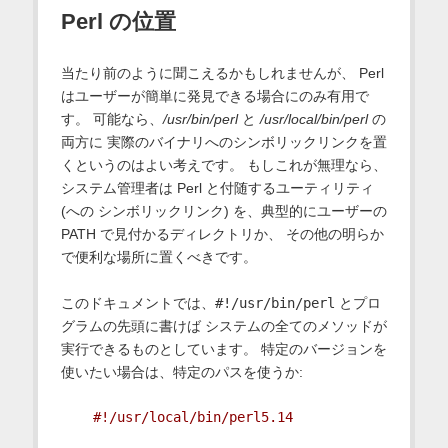
Perl の位置
当たり前のように聞こえるかもしれませんが、 Perl
はユーザーが簡単に発見できる場合にのみ有用で
す。 可能なら、
/usr/bin/perl
と
/usr/local/bin/perl
の
両方に 実際のバイナリへのシンボリックリンクを置
くというのはよい考えです。 もしこれが無理なら、
システム管理者は Perl と付随するユーティリティ
(への シンボリックリンク) を、典型的にユーザーの
PATH で見付かるディレクトリか、 その他の明らか
で便利な場所に置くべきです。
このドキュメントでは、
#!/usr/bin/perl
とプロ
グラムの先頭に書けば システムの全てのメソッドが
実行できるものとしています。 特定のバージョンを
使いたい場合は、特定のパスを使うか:
#!/usr/local/bin/perl5.14