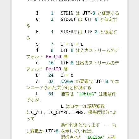
    I     
1
   STDIN 
は
 UTF
-
8
と仮定する
    O     
2
   STDOUT 
は
 UTF
-
8
と仮定す
る
    E     
4
   STDERR 
は
 UTF
-
8
と仮定す
る
    S     
7
   I 
+
 O 
+
 E
    i     
8
   UTF
-
8
は入力ストリームのデ
フォルト
PerlIO
層
    o    
16
   UTF
-
8
は出力ストリームのデ
フォルト
PerlIO
層
    D    
24
   i 
+
 o
    A    
32
@ARGV
の要素は
 UTF
-
8
でエ
ンコードされた文字列と推測する
    L    
64
通常は
"IOEioA"
は無条件
ですが、
              L 
はロケール環境変数
(
LC_ALL
,
 LC_CTYPE
,
 LANG
,
優先度順)によ
って
条件付きとなります
--
も
し変数が
 UTF
-
8
を示していれば、
選択された
"IOEioA"
が有