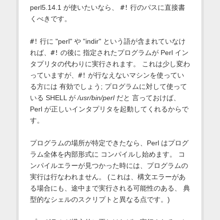
perl5.14.1 が使いたいなら、
#!
行のパスに直接書
くべきです。
#!
行に "perl" や "indir" という語が含まれていなけ
れば、
#!
の後に 指定されたプログラムが Perl イン
タプリタの代わりに実行されます。 これは少し変わ
っていますが、
#!
が行なえないマシンを使ってい
る方には 有効でしょう; プログラムに対して使って
いる SHELL が
/usr/bin/perl
だと 言っておけば、
Perl が正しいインタプリタを起動してくれるからで
す。
プログラムの場所が特定できたなら、Perl はプログ
ラム全体を内部形式に コンパイルし始めます。 コ
ンパイルエラーが見つかった時には、プログラムの
実行は行なわれません。 (これは、構文エラーがあ
る場合にも、途中まで実行される可能性のある、 典
型的なシェルのスクリプトと異なる点です。)