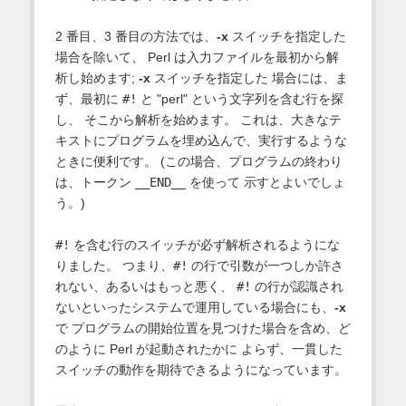
2 番目、3 番目の方法では、
-x
スイッチを指定した
場合を除いて、 Perl は入力ファイルを最初から解
析し始めます;
-x
スイッチを指定した 場合には、ま
ず、最初に
#!
と "perl" という文字列を含む行を探
し、 そこから解析を始めます。 これは、大きなテ
キストにプログラムを埋め込んで、実行するような
ときに便利です。 (この場合、プログラムの終わり
は、トークン
__END__
を使って 示すとよいでしょ
う。)
#!
を含む行のスイッチが必ず解析されるようにな
りました。 つまり、
#!
の行で引数が一つしか許さ
れない、あるいはもっと悪く、
#!
の行が認識され
ないといったシステムで運用している場合にも、
-x
で プログラムの開始位置を見つけた場合を含め、ど
のように Perl が起動されたかに よらず、一貫した
スイッチの動作を期待できるようになっています。