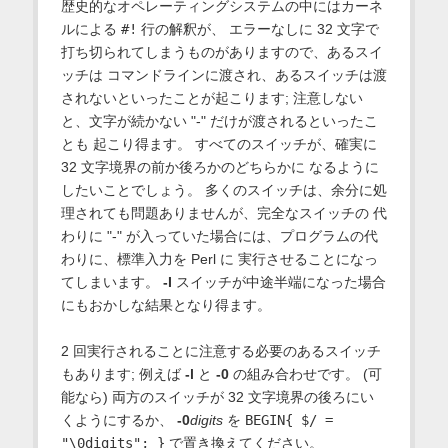
歴史的なオペレーティングシステムの中にはカーネ
ルによる
#!
行の解釈が、 エラーなしに 32 文字で
打ち切られてしまうものがありますので、あるスイ
ッチは コマンドラインに渡され、あるスイッチは渡
されないといったことが起こります; 注意しない
と、文字が続かない "-" だけが渡されるといったこ
とも 起こり得ます。 すべてのスイッチが、確実に
32 文字境界の前か後ろかのどちらかに なるように
したいことでしょう。 多くのスイッチは、余分に処
理されても問題ありませんが、完全なスイッチの 代
わりに "-" が入っていた場合には、プログラムの代
わりに、標準入力を Perl に 実行させることになっ
てしまいます。
-I
スイッチが中途半端になった場合
にもおかしな結果となり得ます。
2 回実行されることに注意する必要のあるスイッチ
もあります; 例えば
-l
と
-0
の組み合わせです。 (可
能なら) 両方のスイッチが 32 文字境界の後ろにい
くようにするか、
-0
digits
を
BEGIN{ $/ =
"\0digits"; }
で置き換えてください。