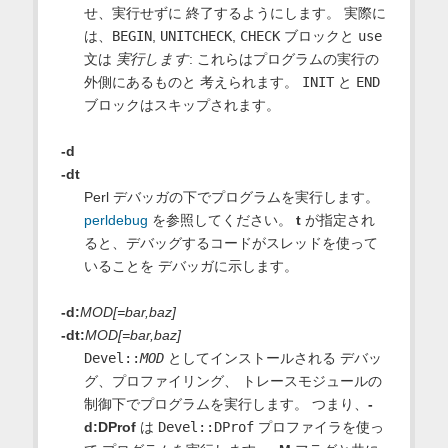
せ、実行せずに 終了するようにします。 実際に
は、
BEGIN
,
UNITCHECK
,
CHECK
ブロックと
use
文は
実行します
: これらはプログラムの実行の
外側にあるものと 考えられます。
INIT
と
END
ブロックはスキップされます。
-d
-dt
Perl デバッガの下でプログラムを実行します。
perldebug
を参照してください。
t
が指定され
ると、デバッグするコードがスレッドを使って
いることを デバッガに示します。
-d:
MOD[=bar,baz]
-dt:
MOD[=bar,baz]
Devel::
MOD
としてインストールされる デバッ
グ、プロファイリング、 トレースモジュールの
制御下でプログラムを実行します。 つまり、
-
d:DProf
は
Devel::DProf
プロファイラを使っ