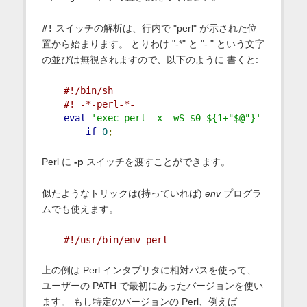
#!
スイッチの解析は、行内で "perl" が示された位
置から始まります。 とりわけ "-*" と "- " という文字
の並びは無視されますので、以下のように 書くと:
#!/bin/sh
#! -*-perl-*-
eval
'exec perl -x -wS $0 ${1+"$@"}'
if
0
;
Perl に
-p
スイッチを渡すことができます。
似たようなトリックは(持っていれば)
env
プログラ
ムでも使えます。
#!/usr/bin/env perl
上の例は Perl インタプリタに相対パスを使って、
ユーザーの PATH で最初にあったバージョンを使い
ます。 もし特定のバージョンの Perl、例えば