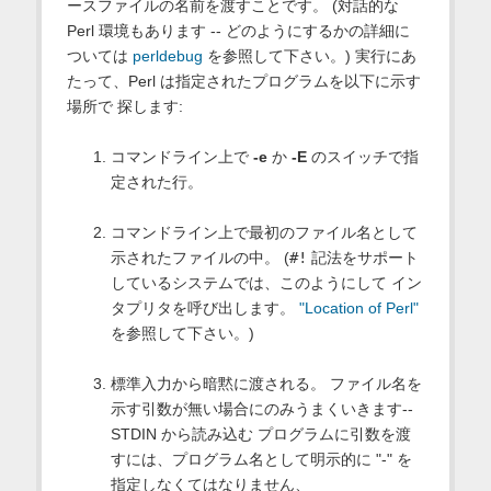
ースファイルの名前を渡すことです。 (対話的な
Perl 環境もあります -- どのようにするかの詳細に
ついては
perldebug
を参照して下さい。) 実行にあ
たって、Perl は指定されたプログラムを以下に示す
場所で 探します:
コマンドライン上で
-e
か
-E
のスイッチで指
定された行。
コマンドライン上で最初のファイル名として
示されたファイルの中。 (
#!
記法をサポート
しているシステムでは、このようにして イン
タプリタを呼び出します。
"Location of Perl"
を参照して下さい。)
標準入力から暗黙に渡される。 ファイル名を
示す引数が無い場合にのみうまくいきます--
STDIN から読み込む プログラムに引数を渡
すには、プログラム名として明示的に "-" を
指定しなくてはなりません、