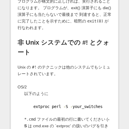
プログラムが構文的に正しければ、実行されること
になります。 プログラムが、exit() 演算子にも die()
演算子にも当たらないで最後まで 到達すると、正常
に完了したことを示すために、暗黙の
exit(0)
が
行なわれます。
非 Unix システムでの #! とクォ
ート
Unix の
#!
のテクニックは他のシステムでもシミュ
レートされています。
OS/2
以下のように
    extproc perl 
-
S 
-
your_switches
*.cmd
ファイルの最初の行に書いてください (
-
S
は cmd.exe の `extproc' の扱いのバグを引き