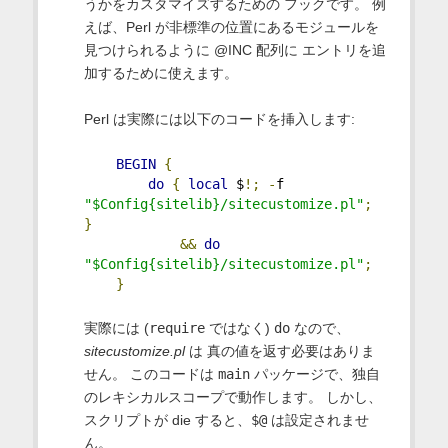
うかをカスタマイズするための フックです。 例
えば、Perl が非標準の位置にあるモジュールを
見つけられるように @INC 配列に エントリを追
加するために使えます。
Perl は実際には以下のコードを挿入します:
BEGIN
{
do
{
local
 $
!;
-
f 
"$Config{sitelib}/sitecustomize.pl"
;
}
&&
do
"$Config{sitelib}/sitecustomize.pl"
;
}
実際には (
require
ではなく)
do
なので、
sitecustomize.pl
は 真の値を返す必要はありま
せん。 このコードは
main
パッケージで、独自
のレキシカルスコープで動作します。 しかし、
スクリプトが die すると、
$@
は設定されませ
ん。