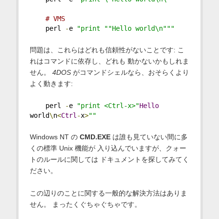
# VMS
    perl 
-
e 
"print ""Hello world\n"""
問題は、これらはどれも信頼性がないことです: こ
れはコマンドに依存し、どれも 動かないかもしれま
せん。
4DOS
がコマンドシェルなら、おそらくより
よく動きます:
    perl 
-
e 
"print <Ctrl-x>"
Hello
world
\
n
<
Ctrl
-
x
>
""
Windows NT の
CMD.EXE
は誰も見ていない間に多
くの標準 Unix 機能が 入り込んでいますが、クォー
トのルールに関しては ドキュメントを探してみてく
ださい。
この辺りのことに関する一般的な解決方法はありま
せん。 まったくぐちゃぐちゃです。