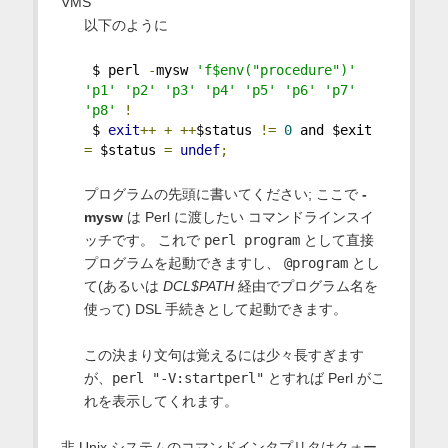
VMS
以下のように
 $ perl 
-
mysw 
'f$env("procedure")'
'p1'
'p2'
'p3'
'p4'
'p5'
'p6'
'p7'
'p8'
!
 $ 
exit
++
+
++
$status 
!=
0
 and $exit 
=
 $status 
=
undef
;
プログラムの先頭に書いてください; ここで
-
mysw
は Perl に渡したい コマンドラインスイ
ッチです。 これで
perl program
として直接
プログラムを起動できますし、
@program
とし
て(あるいは
DCL$PATH
経由でプログラム名を
使って) DSL 手続きとして起動できます。
この決まり文句は覚えるには少々長すぎます
が、
perl "-V:startperl"
とすれば Perl がこ
れを表示してくれます。
非 Unix システムのコマンドインタプリタはクォー