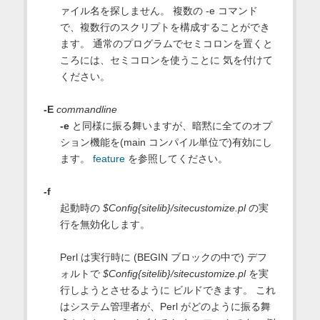
ァイル名を探しません。 複数の -e コマンド
で、複数行のスクリプトを構成することができ
ます。 通常のプログラムでセミコロンを置くと
ころには、セミコロンを使うことに 気を付けて
ください。
-E
commandline
-e
と同様に振る舞いますが、暗黙に全てのオプ
ション機能を(main コンパイル単位で)有効にし
ます。
feature
を参照してください。
-f
起動時の
$Config{sitelib}/sitecustomize.pl
の実
行を無効化します。
Perl は実行時に (BEGIN ブロックの中で) デフ
ォルトで
$Config{sitelib}/sitecustomize.pl
を実
行しようとさせるように ビルドできます。 これ
はシステム管理者が、Perl がどのように振る舞