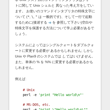
トに関して Unix シェルと 異なった考え方をしてい
ます。 お使いのコマンドインタプリタの特殊文字に
ついて (
*
,
\
,
"
は 一般的です)、そして一行で起動
するために(後述する
-e
を 参照して下さい)空白や
特殊文字を保護する方法について学ぶ必要があるで
しょう。
システムによってはシングルクォートをダブルクォ
ートに変更する必要が あるかもしれません; しかし
Unix や Plan9 のシステムでは
してはいけません
。
また、単体の % を %% に変更する必要があるかも
しれません。
例えば:
# Unix
    perl 
-
e 
'print "Hello world\n"'
# MS-DOS, etc.
    perl 
-
e 
"print \"Hello world\n\""