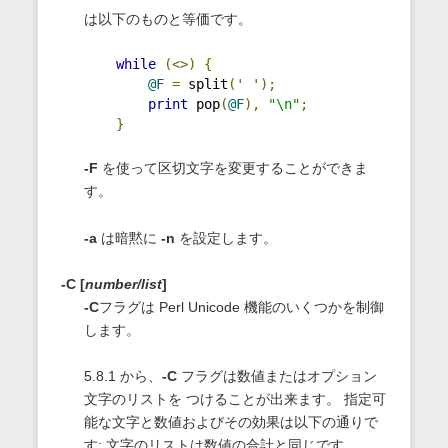
は以下のものと等価です。
while
(<>)
{
@F
=
 split
(
' '
);
print
 pop
(
@F
),
"\n"
;
}
-F
を使って区切文字を変更することができま
す。
-a
は暗黙に
-n
を設定します。
-C [
number/list
]
-C
フラグは Perl Unicode 機能のいくつかを制御
します。
5.8.1 から、
-C
フラグは数値またはオプション
文字のリストを つけることが出来ます。 指定可
能な文字と数値およびその効果は以下の通りで
す; 文字のリストは数値の合計と同じです。