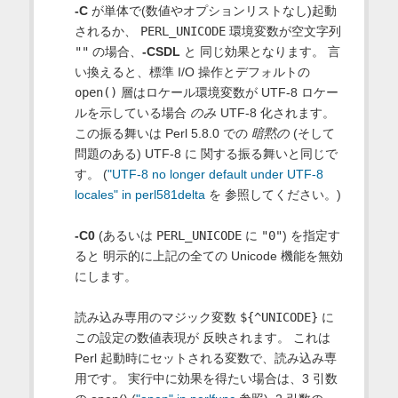
-C
が単体で(数値やオプションリストなし)起動
されるか、
PERL_UNICODE
環境変数が空文字列
""
の場合、
-CSDL
と 同じ効果となります。 言
い換えると、標準 I/O 操作とデフォルトの
open()
層はロケール環境変数が UTF-8 ロケー
ルを示している場合
のみ
UTF-8 化されます。
この振る舞いは Perl 5.8.0 での
暗黙の
(そして
問題のある) UTF-8 に 関する振る舞いと同じで
す。 (
"UTF-8 no longer default under UTF-8
locales" in perl581delta
を 参照してください。)
-C0
(あるいは
PERL_UNICODE
に
"0"
) を指定す
ると 明示的に上記の全ての Unicode 機能を無効
にします。
読み込み専用のマジック変数
${^UNICODE}
に
この設定の数値表現が 反映されます。 これは
Perl 起動時にセットされる変数で、読み込み専
用です。 実行中に効果を得たい場合は、3 引数