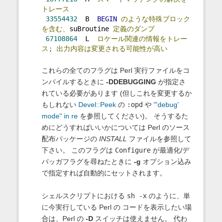
トレース
33554432
  B  
BEGIN
のような特殊ブロック
を含む、
suBroutine 
定義のダンプ
67108864
  L  
ロケール関連の情報をトレー
ス;
出力内容は変更される可能性が高い
これらの全てのフラグは Perl 実行ファイルをコ
ンパイルするときに
-DDEBUGGING
が指定さ
れている必要があります (但しこれを変更するか
もしれない
Devel::Peek
の
:opd
や
"'debug'
mode" in re
を参照してください)。 そうするた
めにどうすればいいかについては Perl のソース
配布パッケージの
INSTALL
ファイルを参照して
下さい。 このフラグは
Configure
が最適化/デ
バッガフラグを尋ねたときに
-g
オプション込み
で指定すれば自動的にセットされます。
シェルスクリプトにおける
sh -x
のように、単
に今実行している Perl の コードを表示したい場
合は、Perl の
-D
スイッチは使えません。 代わ