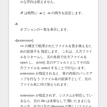
ルな空白は使えません。
-F
は暗黙に
-a
と
-n
の両方を設定します。
-h
オプションの一覧を表示します。
-i
[
extension
]
<>
の構文で処理されたファイルを置き換えるた
めの拡張子を 指定します。 これは、入力ファイ
ルをリネームし、元の名前で出力ファイルを
open し、 print() 文のデフォルトとしてその出
力ファイルを select することで行ないます。
extension が指定されると、昔の内容のバックア
ップを行なう ファイル名の拡張子として、元の
ファイル名に付け加えられます。
extension が指定されず、システムが対応してい
るなら、元の
file
は名前なしで 開いたままにな
る一方、出力は元の
filename
の新しいファイル