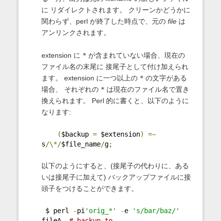
に リダイレクトされます。 クリーンかどうかに
関わらず、perl が終了した時点で、元の
file
は
アンリンクされます。
extension に
*
が含まれていない場合、現在の
ファイル名の末尾に 接尾子として付け加えられ
ます。 extension に一つ以上の
*
の文字がある
場合、 それぞれの
*
は現在のファイル名で置き
換えられます。 Perl 的に書くと、以下のように
なります:
(
$backup 
=
 $extension
)
=~
s
/\*/
$file_name
/
g
;
以下のようにすると、(接尾子の代わりに、ある
いは接尾子に加えて) バックアップファイルに接
頭子をつけることができます。
 $ perl 
-
pi
'orig_*'
-
e 
's/bar/baz/'
fileA  
# backup to