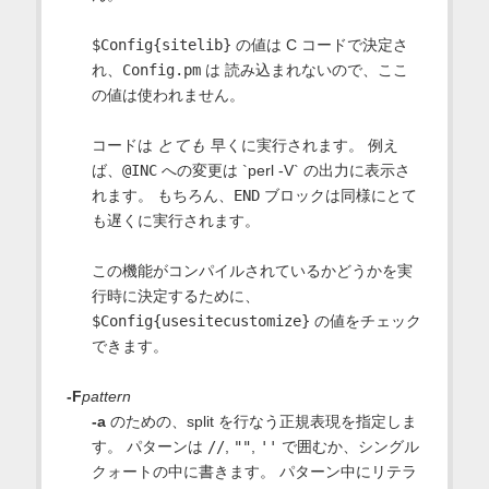
$Config{sitelib}
の値は C コードで決定さ
れ、
Config.pm
は 読み込まれないので、ここ
の値は使われません。
コードは
とても
早くに実行されます。 例え
ば、
@INC
への変更は `perl -V` の出力に表示さ
れます。 もちろん、
END
ブロックは同様にとて
も遅くに実行されます。
この機能がコンパイルされているかどうかを実
行時に決定するために、
$Config{usesitecustomize}
の値をチェック
できます。
-F
pattern
-a
のための、split を行なう正規表現を指定しま
す。 パターンは
//
,
""
,
''
で囲むか、シングル
クォートの中に書きます。 パターン中にリテラ