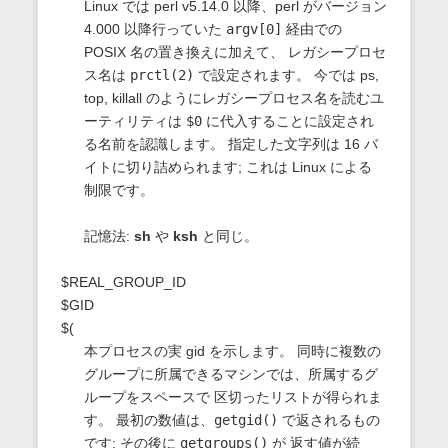
Linux では perl v5.14.0 以降、perl がバージョン
4.000 以降行っていた
argv[0]
経由での
POSIX 名の置き換えに加えて、 レガシープロセ
ス名は
prctl(2)
で設定されます。 今では ps,
top, killall のようにレガシープロセス名を読むユ
ーティリティは
$0
に代入することに設定され
る名前を認識します。 指定した文字列は 16 バ
イトに切り詰められます; これは Linux による
制限です。
記憶法:
sh
や
ksh
と同じ。
$REAL_GROUP_ID
$GID
$(
本プロセスの実 gid を示します。 同時に複数の
グループに所属できるマシンでは、所属するグ
ループをスペースで 区切ったリストが得られま
す。 最初の数値は、
getgid()
で返されるもの
です; その後に
getgroups()
が 返す値が続