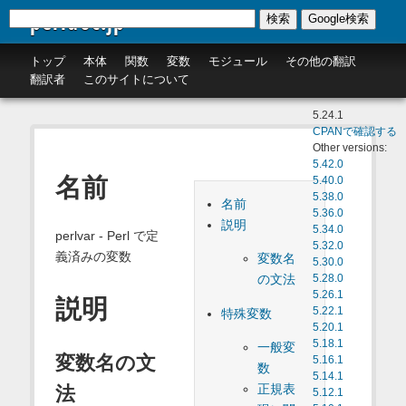
perldoc.jp
検索
Google検索
トップ
本体
関数
変数
モジュール
その他の翻訳
翻訳者
このサイトについて
5.24.1
CPANで確認する
Other versions:
5.42.0
名前
5.40.0
5.38.0
名前
5.36.0
説明
5.34.0
perlvar - Perl で定
5.32.0
義済みの変数
変数名
5.30.0
の文法
5.28.0
5.26.1
説明
5.22.1
特殊変数
5.20.1
5.18.1
一般変
変数名の文
5.16.1
数
5.14.1
正規表
法
5.12.1