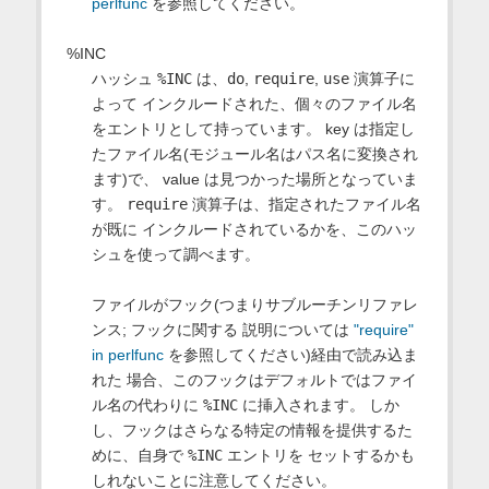
perlfunc
を参照してください。
%INC
ハッシュ
%INC
は、
do
,
require
,
use
演算子に
よって インクルードされた、個々のファイル名
をエントリとして持っています。 key は指定し
たファイル名(モジュール名はパス名に変換され
ます)で、 value は見つかった場所となっていま
す。
require
演算子は、指定されたファイル名
が既に インクルードされているかを、このハッ
シュを使って調べます。
ファイルがフック(つまりサブルーチンリファレ
ンス; フックに関する 説明については
"require"
in perlfunc
を参照してください)経由で読み込ま
れた 場合、このフックはデフォルトではファイ
ル名の代わりに
%INC
に挿入されます。 しか
し、フックはさらなる特定の情報を提供するた
めに、自身で
%INC
エントリを セットするかも
しれないことに注意してください。