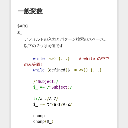
一般変数
$ARG
$_
デフォルトの入力とパターン検索のスペース。
以下の 2つは同値です:
while
(<>)
{...}
# while の中で
のみ等価!
while
(
defined
(
$_ 
=
<>))
{...}
/^
Subject
:
/
    $_ =~ /
^
Subject
:
/
    tr/
a
-
z
/
A
-
Z
/
    $_ 
=~
 tr
/
a
-
z
/
A
-
Z
/
    chomp
    chomp
(
$_
)