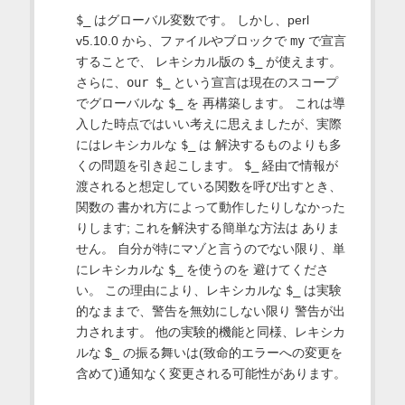
$_
はグローバル変数です。 しかし、perl
v5.10.0 から、ファイルやブロックで
my
で宣言
することで、 レキシカル版の
$_
が使えます。
さらに、
our $_
という宣言は現在のスコープ
でグローバルな
$_
を 再構築します。 これは導
入した時点ではいい考えに思えましたが、実際
にはレキシカルな
$_
は 解決するものよりも多
くの問題を引き起こします。
$_
経由で情報が
渡されると想定している関数を呼び出すとき、
関数の 書かれ方によって動作したりしなかった
りします; これを解決する簡単な方法は ありま
せん。 自分が特にマゾと言うのでない限り、単
にレキシカルな
$_
を使うのを 避けてくださ
い。 この理由により、レキシカルな
$_
は実験
的なままで、警告を無効にしない限り 警告が出
力されます。 他の実験的機能と同様、レキシカ
ルな $_ の振る舞いは(致命的エラーへの変更を
含めて)通知なく変更される可能性があります。