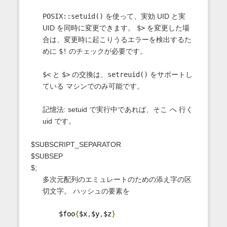
POSIX::setuid()
を使って、実効 UID と実
UID を同時に変更できます。
$>
を変更した場
合は、変更時に起こりうるエラーを検出するた
めに
$!
のチェックが必要です。
$<
と
$>
の交換は、
setreuid()
をサポートし
ている マシンでのみ可能です。
記憶法: setuid で実行中であれば、そこ
へ
行く
uid です。
$SUBSCRIPT_SEPARATOR
$SUBSEP
$;
多次元配列のエミュレートのための添え字の区
切文字。 ハッシュの要素を
    $foo
{
$x
,
$y
,
$z
}