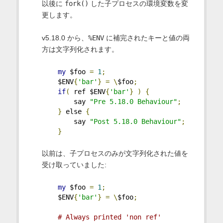
以後に
fork()
した子プロセスの環境変数を変
更します。
v5.18.0 から、
%ENV
に補完されたキーと値の両
方は文字列化されます。
my
 $foo 
=
1
;
    $ENV
{
'bar'
}
=
\
$foo
;
if
(
 ref $ENV
{
'bar'
}
)
{
        say 
"Pre 5.18.0 Behaviour"
;
}
 else 
{
        say 
"Post 5.18.0 Behaviour"
;
}
以前は、子プロセスのみが文字列化された値を
受け取っていました:
my
 $foo 
=
1
;
    $ENV
{
'bar'
}
=
\
$foo
;
# Always printed 'non ref'