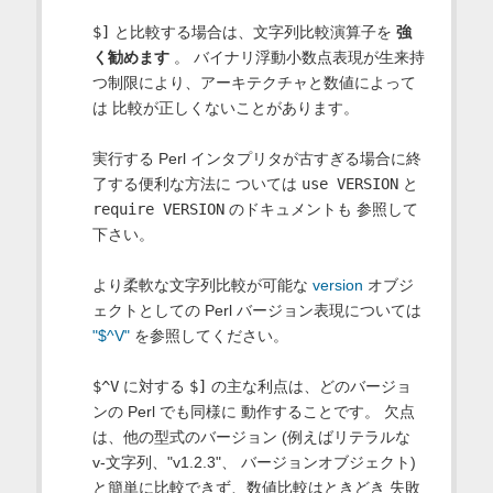
$]
と比較する場合は、文字列比較演算子を
強
く勧めます
。 バイナリ浮動小数点表現が生来持
つ制限により、アーキテクチャと数値によって
は 比較が正しくないことがあります。
実行する Perl インタプリタが古すぎる場合に終
了する便利な方法に ついては
use VERSION
と
require VERSION
のドキュメントも 参照して
下さい。
より柔軟な文字列比較が可能な
version
オブジ
ェクトとしての Perl バージョン表現については
"$^V"
を参照してください。
$^V
に対する
$]
の主な利点は、どのバージョ
ンの Perl でも同様に 動作することです。 欠点
は、他の型式のバージョン (例えばリテラルな
v-文字列、"v1.2.3"、 バージョンオブジェクト)
と簡単に比較できず、数値比較はときどき 失敗