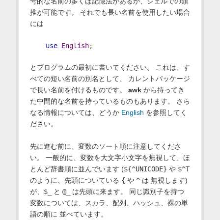
号的な名前の多くは記憶法があるか、シェルでの類
推が可能です。 それでも長い名前を使用したい場合
には
use
English
;
とプログラムの最初に書いてください。 これは、す
べての短い名前の別名として、 カレントパッケージ
で長い名前を付けるものです。
awk
から持ってき
た中間的な名前を持っているものもあります。 さら
なる情報については、どうか
English
を参照してく
ださい。
先に進む前に、変数のソート順に注意してくださ
い。 一般的に、変数を大文字小文字を無視して、ほ
とんど辞書順に並んでいます (
${^UNICODE}
や
$^T
のように、先頭についている
{
や
^
は 無視します)
が、
$_
と
@_
は先頭に来ます。 同じ識別子を持つ
変数については、スカラ、配列、ハッシュ、裸の単
語の順に 並べています。