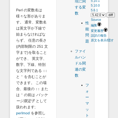
現に関
5.10.1
5.10.0
する変
Perl の変数名は
5.6.1
数
様々な形がありま
Source
す。 通常、変数名
性
編集
は英文字か下線で
能
変更履歴
始まらなければな
問
誤訳の報告
らず、 任意の長さ
原文を表示/隠す
題
(内部制限の 251 文
ファイ
字まで)を取ること
ルハン
ができ、 英文字、
ドル関
数字、下線、特別
連の変
な文字列である
::
数
と
'
を含むことが
できます。 この場
フ
合、最後の
::
また
ォ
は
'
の前は
パッケ
ー
ージ限定子
として
マ
扱われます;
ッ
perlmod
を参照し
ト