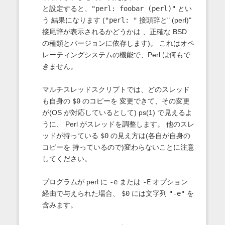
と設定すると、
"perl: foobar (perl)"
とい
う 結果になります (
"perl: "
接頭辞と" (perl)"
接尾辞が表示されるかどうかは 、正確な BSD
の種類とバージョンに依存します)。 これはオペ
レーティングシステムの機能で、Perl は何もで
きません。
マルチスレッドスクリプトでは、どのスレッド
も自身の
$0
のコピーを 変更できて、その変更
が(OS が対応しているとして) ps(1) で見えるよ
うに、 Perl がスレッドを調整します。 他のスレ
ッドが持っている
$0
の見え方は(各自が自身の
コピーを 持っているので)変わらないことに注意
してください。
プログラムが perl に
-e
または
-E
オプション
経由で与えられた場合、
$0
には文字列
"-e"
を
含みます。