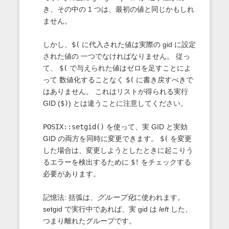
き、その中の 1 つは、最初の値と同じかもしれ
ません。
しかし、
$(
に代入された値は実際の gid に設定
された値の 一つでなければなりません。 従っ
て、
$(
で与えられた値はゼロを足すことによ
って 数値化することなく
$(
に書き戻すべきで
はありません。 これはリストが得られる実行
GID (
$)
) とは違うことに注意してください。
POSIX::setgid()
を使って、実 GID と実効
GID の両方を同時に変更できます。
$(
を変更
した場合は、変更しようとしたときに起こりう
るエラーを検出するために
$!
をチェックする
必要があります。
記憶法: 括弧は、
グループ化
に使われます。
setgid で実行中であれば、実 gid は
left
した、
つまり離れたグループです。