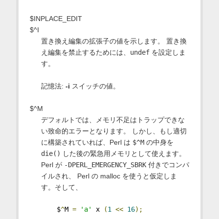
$INPLACE_EDIT
$^I
置き換え編集の拡張子の値を示します。 置き換
え編集を禁止するためには、
undef
を設定しま
す。
記憶法:
-i
スイッチの値。
$^M
デフォルトでは、メモリ不足はトラップできな
い致命的エラーとなります。 しかし、もし適切
に構築されていれば、Perl は
$^M
の中身を
die()
した後の緊急用メモリとして使えます。
Perl が
-DPERL_EMERGENCY_SBRK
付きでコンパ
イルされ、 Perl の malloc を使うと仮定しま
す。そして、
    $
^
M 
=
'a'
 x 
(
1
<<
16
);