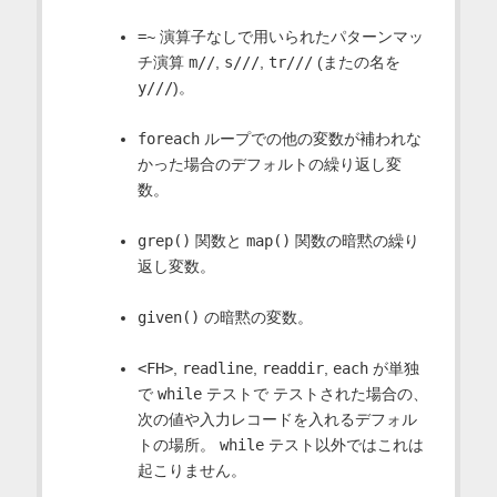
=~
演算子なしで用いられたパターンマッ
チ演算
m//
,
s///
,
tr///
(またの名を
y///
)。
foreach
ループでの他の変数が補われな
かった場合のデフォルトの繰り返し変
数。
grep()
関数と
map()
関数の暗黙の繰り
返し変数。
given()
の暗黙の変数。
<FH>
,
readline
,
readdir
,
each
が単独
で
while
テストで テストされた場合の、
次の値や入力レコードを入れるデフォル
トの場所。
while
テスト以外ではこれは
起こりません。