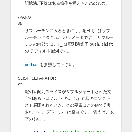
記憶法: 下線はある操作を覚えるためのもの。
@ARG
@_
サブルーチンに入るときには、配列
@_
はサブ
ルーチンに渡された パラメータです。 サブルー
チンの内部では、
@_
は配列演算子
push
,
shift
の デフォルト配列です。
perlsub
を参照して下さい。
$LIST_SEPARATOR
$"
配列や配列スライスがダブルクォートされた文
字列あるいは
/.../
のような 同様のコンテキ
スト展開されたとき、その要素はこの値で分割
されます。 デフォルトは空白です。 例えば、以
下のものは:
print
"The array is: @array\n"
;