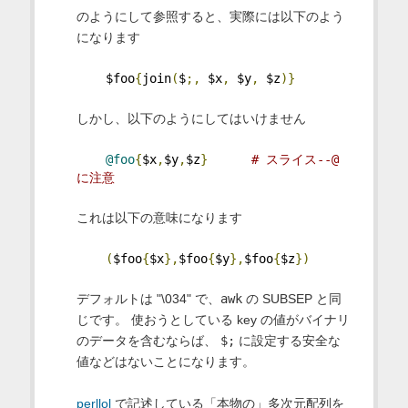
のようにして参照すると、実際には以下のよう
になります
    $foo
{
join
(
$
;,
 $x
,
 $y
,
 $z
)}
しかし、以下のようにしてはいけません
@foo
{
$x
,
$y
,
$z
}
# スライス--@ 
に注意
これは以下の意味になります
(
$foo
{
$x
},
$foo
{
$y
},
$foo
{
$z
})
デフォルトは "\034" で、
awk
の SUBSEP と同
じです。 使おうとしている key の値がバイナリ
のデータを含むならば、
$;
に設定する安全な
値などはないことになります。
perllol
で記述している「本物の」多次元配列を