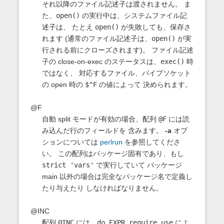
それ以降のファイル記述子は渡されません。 ま
た、
open()
の実行中は、システムファイル記
述子は、 たとえ
open()
が失敗しても、保存さ
れます (通常のファイル記述子は、
open()
が実
行される前にクローズされます)。 ファイル記述
子の close-on-exec のステータスは、
exec()
時
ではなく、 対応するファイル、パイプソケット
の open 時の
$^F
の値によって 決められます。
@F
自動 split モードが有効の場合、配列
@F
には読
み込んだ行のフィールドを 含みます。
-a
オプ
ションについては
perlrun
を参照してくださ
い。 この配列はパッケージ固有であり、もし
strict 'vars'
で実行していて パッケージ
main 以外の場合は完全なパッケージ名で定義し
たり与えたり しなければなりません。
@INC
配列
@INC
には、
do EXPR
,
require
,
use
によ