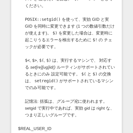
ください。
POSIX::setgid()
を使って、実効 GID と実
GID を同時に変更できます (1 つの数値引数だけ
が使えます)。
$)
を変更した場合は、変更時に
起こりうるエラーを検出するために
$!
の チェ
ックが必要です。
$<
,
$>
,
$(
,
$)
は、実行するマシンで、 対応す
る
set[re][ug]id()
ルーティンがサポートされてい
るときにのみ 設定可能です。
$(
と
$)
の交換
は、
setregid()
がサポートされているマシン
でのみ可能です。
記憶法: 括弧は、
グループ化
に使われます。
setgid で実行中であれば、実効 gid は right な、
つまり正しいグループです。
$REAL_USER_ID