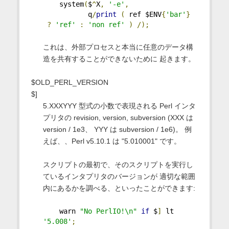
    system
(
$
^
X
,
'-e'
,
           q
/
print
(
 ref $ENV
{
'bar'
}
?
'ref'
:
'non ref'
)
/);
これは、外部プロセスと本当に任意のデータ構
造を共有することができないために 起きます。
$OLD_PERL_VERSION
$]
5.XXXYYY 型式の小数で表現される Perl インタ
プリタの revision, version, subversion (XXX は
version / 1e3、 YYY は subversion / 1e6)。 例
えば、、Perl v5.10.1 は "5.010001" です。
スクリプトの最初で、そのスクリプトを実行し
ているインタプリタのバージョンが 適切な範囲
内にあるかを調べる、といったことができます:
    warn 
"No PerlIO!\n"
if
 $
]
 lt 
'5.008'
;