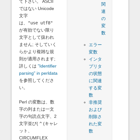
て下さい。 ASCII
関
ではない Unicode
連
文字
の
は、
"use utf8"
変
が有効でない限り
数
文字として扱われ
ません; そしていく
エラー
らかより複雑な規
変数
則が適用されます;
インタ
詳しくは
"Identifier
プリタ
parsing" in perldata
の状態
を参照してくださ
に関連
い。
する変
数
Perl の変数は、数
非推奨
字の列または一文
および
字の句読点文字、2
削除さ
文字並び(
^
(キャレ
れた変
ット、
数
CIRCUMFLEX