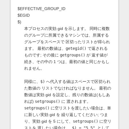
$EFFECTIVE_GROUP_ID
$EGID
$)
本プロセスの実効 gid を示します。 同時に複数
のグループに所属できるマシンでは、所属する
グループをスペースで 区切ったリストが得られ
ます。 最初の数値は、
getegid()
で返される
ものです; その後に
getgroups()
が 返す値が
続き、その中の 1 つは、最初の値と同じかもし
れません。
同様に、
$)
へ代入する値はスペースで区切られ
た数値の リストでなければなりません。 最初の
数値は実効 gid を設定し、残りの数値は(もしあ
れば)
setgroups()
に 渡されます。
setgroups()
に空リストを渡したい場合は、単
に新しい実効 gid を 繰り返してください; つま
り、実効 gid を 5 にして、
setgroups()
に空リ
ストを 渡したい場合は、
$) = "5 5"
として