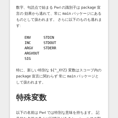
数字、句読点で始まる Perl の識別子は
package
宣
言の 効果から逃れて、常に
main
パッケージにある
ものとして扱われます。 さらに以下のものも逃れま
す:
    ENV      STDIN
    INC      STDOUT
    ARGV     STDERR
    ARGVOUT
    SIG
特に、新しい特別な
${^_XYZ}
変数はスコープ内の
package
宣言に関わらず 常に
main
パッケージと
して扱われます。
特殊変数
以下の名前は Perl では特別な意味を持ちます。 記