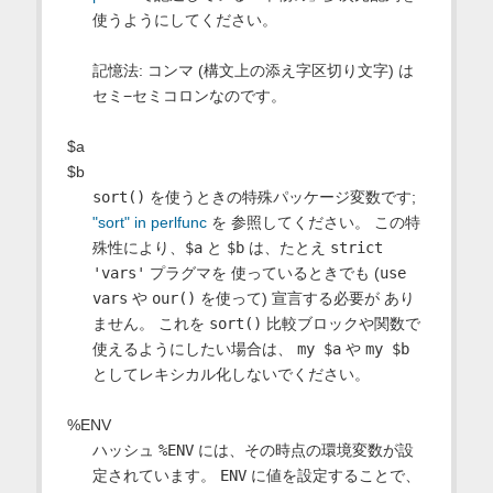
使うようにしてください。
記憶法: コンマ (構文上の添え字区切り文字) は
セミ−セミコロンなのです。
$a
$b
sort()
を使うときの特殊パッケージ変数です;
"sort" in perlfunc
を 参照してください。 この特
殊性により、
$a
と
$b
は、たとえ
strict
'vars'
プラグマを 使っているときでも (
use
vars
や
our()
を使って) 宣言する必要が あり
ません。 これを
sort()
比較ブロックや関数で
使えるようにしたい場合は、
my $a
や
my $b
としてレキシカル化しないでください。
%ENV
ハッシュ
%ENV
には、その時点の環境変数が設
定されています。
ENV
に値を設定することで、