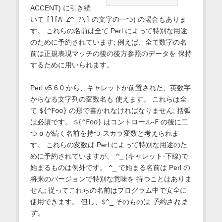
ACCENT) に引き続
いて
[][A-Z^_?\]
の文字の一つ) の場合もありま
す。 これらの名前は全て Perl によって特別な用途
のために予約されています; 例えば、全て数字の名
前は正規表現マッチの後の後方参照のデータを 保持
するために用いられます。
Perl v5.6.0 から、キャレットが前置された、英数字
からなる文字列の変数名も 使えます。 これらは全
て
${^Foo}
の形で書かれなければなりません; 括弧
は必須です。
${^Foo}
はコントロール-
F
の後に二
つ
o
が続く名前を持つ スカラ変数と考えられま
す。 これらの変数は Perl によって特別な用途のた
めに予約されていますが、
^_
(キャレット-下線)で
始まるものは例外です。
^_
で始まる名前は Perl の
将来のバージョンで特別な意味を 持つことはありま
せん; 従ってこれらの名前はプログラム中で安全に
使用できます。 但し、
$^_
そのものは
予約されま
す
。