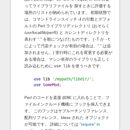
ってライブラリファイルを 探すときに評価する
場所のリストが納められています。 初期状態で
は、コマンドラインスイッチ
-I
の引数とデフォ
ルトの Perl ライブラリディレクトリ (おそらく
/usr/local/lib/perl5
) と カレントディレクトリを
表わす "." を順につなげたものです。 (
-T
か
-t
によって汚染チェックが有効の場合は、"." は追
加されません。) 実行時にこれを変更する必要が
ある場合は、マシン依存のライブラリも正しく
読み込むために
use lib
を使うべきです:
use
 lib 
'/mypath/libdir/'
;
use
SomeMod
;
Perl のコードを直接
@INC
に入れることで、フ
ァイルインクルード機構に フックを挿入できま
す。 このフックはサブルーチンリファレンス、
配列リファレンス、bless された オブジェクト
が可能です。 詳細については
"require" in