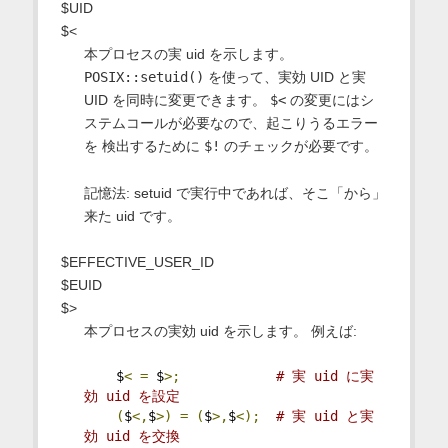
$UID
$<
本プロセスの実 uid を示します。
POSIX::setuid()
を使って、実効 UID と実
UID を同時に変更できます。
$<
の変更にはシ
ステムコールが必要なので、起こりうるエラー
を 検出するために
$!
のチェックが必要です。
記憶法: setuid で実行中であれば、そこ「から」
来た uid です。
$EFFECTIVE_USER_ID
$EUID
$>
本プロセスの実効 uid を示します。 例えば:
    $
<
=
 $
>;
# 実 uid に実
効 uid を設定
(
$
<,
$
>)
=
(
$
>,
$
<);
# 実 uid と実
効 uid を交換