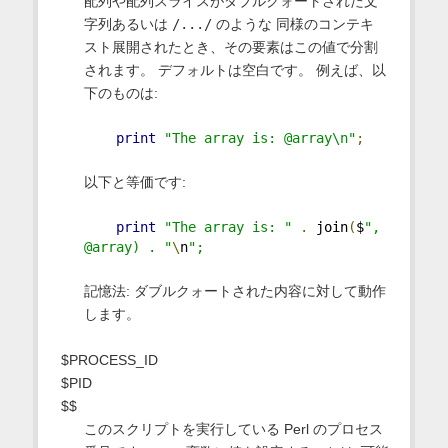
配列や配列スライスがダブルクォートされた文
字列あるいは
/.../
のような 同様のコンテキ
スト展開されたとき、その要素はこの値で分割
されます。 デフォルトは空白です。 例えば、以
下のものは:
print
"The array is: @array\n"
;
以下と等価です:
print
"The array is: "
.
 join
(
$
", 
@array) . "
\
n
";
記憶法: ダブルクォートされた内容に対して動作
します。
$PROCESS_ID
$PID
$$
このスクリプトを実行している Perl のプロセス