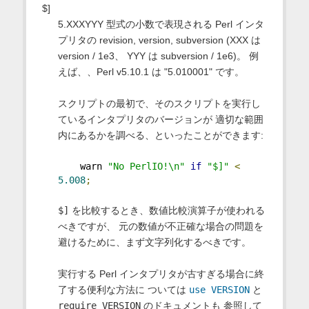
$]
5.XXXYYY 型式の小数で表現される Perl インタ
プリタの revision, version, subversion (XXX は
version / 1e3、 YYY は subversion / 1e6)。 例
えば、、Perl v5.10.1 は "5.010001" です。
スクリプトの最初で、そのスクリプトを実行し
ているインタプリタのバージョンが 適切な範囲
内にあるかを調べる、といったことができます:
    warn 
"No PerlIO!\n"
if
"$]"
<
5.008
;
$]
を比較するとき、数値比較演算子が使われる
べきですが、 元の数値が不正確な場合の問題を
避けるために、まず文字列化するべきです。
実行する Perl インタプリタが古すぎる場合に終
了する便利な方法に ついては
use VERSION
と
require VERSION
のドキュメントも 参照して