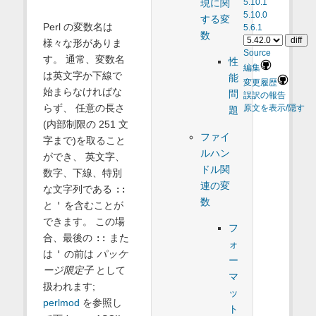
現に関
5.10.1
5.10.0
する変
Perl の変数名は
5.6.1
数
様々な形がありま
Source
す。 通常、変数名
性
編集
は英文字か下線で
能
変更履歴
始まらなければな
問
誤訳の報告
らず、 任意の長さ
原文を表示/隠す
題
(内部制限の 251 文
ファイ
字まで)を取ること
ルハン
ができ、 英文字、
ドル関
数字、下線、特別
連の変
な文字列である
::
数
と
'
を含むことが
できます。 この場
フ
合、最後の
::
また
ォ
は
'
の前は
パッケ
ー
ージ限定子
として
マ
扱われます;
ッ
perlmod
を参照し
ト