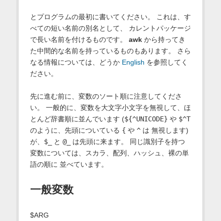
とプログラムの最初に書いてください。 これは、す
べての短い名前の別名として、 カレントパッケージ
で長い名前を付けるものです。
awk
から持ってき
た中間的な名前を持っているものもあります。 さら
なる情報については、どうか
English
を参照してく
ださい。
先に進む前に、変数のソート順に注意してくださ
い。 一般的に、変数を大文字小文字を無視して、ほ
とんど辞書順に並んでいます (
${^UNICODE}
や
$^T
のように、先頭についている
{
や
^
は 無視します)
が、
$_
と
@_
は先頭に来ます。 同じ識別子を持つ
変数については、スカラ、配列、ハッシュ、裸の単
語の順に 並べています。
一般変数
$ARG