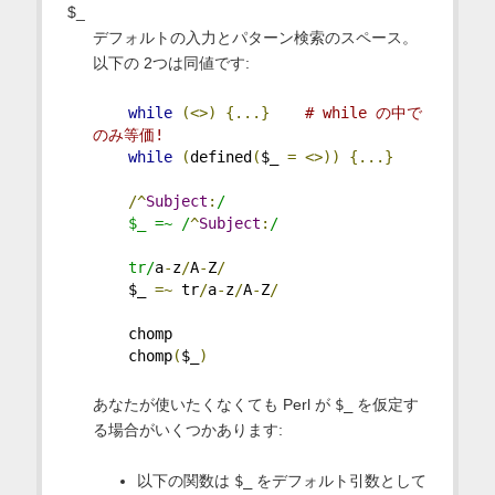
$_
デフォルトの入力とパターン検索のスペース。
以下の 2つは同値です:
while
(<>)
{...}
# while の中で
のみ等価!
while
(
defined
(
$_ 
=
<>))
{...}
/^
Subject
:
/
    $_ =~ /
^
Subject
:
/
    tr/
a
-
z
/
A
-
Z
/
    $_ 
=~
 tr
/
a
-
z
/
A
-
Z
/
    chomp
    chomp
(
$_
)
あなたが使いたくなくても Perl が
$_
を仮定す
る場合がいくつかあります:
以下の関数は
$_
をデフォルト引数として