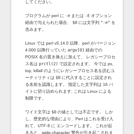
してください。
プログラムが perl に
-e
または
-E
オプション
経由で与えられた場合、
$0
には文字列
"-e"
を
含みます。
Linux では perl v5.14.0 以降、perl がバージョン
4.000 以降行っていた
argv[0]
経由での
POSIX 名の置き換えに加えて、 レガシープロセ
ス名は
prctl(2)
で設定されます。 今では ps,
top, killall のようにレガシープロセス名を読むユ
ーティリティは
$0
に代入することに設定され
る名前を認識します。 指定した文字列は 16 バ
イトに切り詰められます; これは Linux による
制限です。
ワイド文字は
$0
の値としては不正です。 しか
し、歴史的な理由により、Perl はこれを受け入
れて、UTF-8 に エンコードします。 これが起
きると、wide-character 警告が引き起こされま