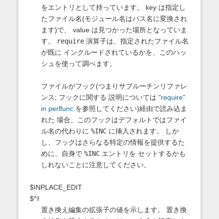
をエントリとして持っています。 key は指定し
たファイル名(モジュール名はパス名に変換され
ます)で、 value は見つかった場所となっていま
す。
require
演算子は、指定されたファイル名
が既に インクルードされているかを、このハッ
シュを使って調べます。
ファイルがフック(つまりサブルーチンリファレ
ンス; フックに関する 説明については
"require"
in perlfunc
を参照してください)経由で読み込ま
れた 場合、このフックはデフォルトではファイ
ル名の代わりに
%INC
に挿入されます。 しか
し、フックはさらなる特定の情報を提供するた
めに、自身で
%INC
エントリを セットするかも
しれないことに注意してください。
$INPLACE_EDIT
$^I
置き換え編集の拡張子の値を示します。 置き換