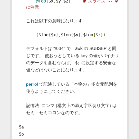
@foo
{
$x
,
$y
,
$z
}
# スライス -- @ 
に注意
これは以下の意味になります
(
$foo
{
$x
},
$foo
{
$y
},
$foo
{
$z
})
デフォルトは "\034" で、
awk
の SUBSEP と同
じです。 使おうとしている key の値がバイナリ
のデータを含むならば、
$;
に設定する安全な
値などはないことになります。
perllol
で記述している「本物の」多次元配列を
使うようにしてください。
記憶法: コンマ (構文上の添え字区切り文字) は
セミ－セミコロンなのです。
$a
$b