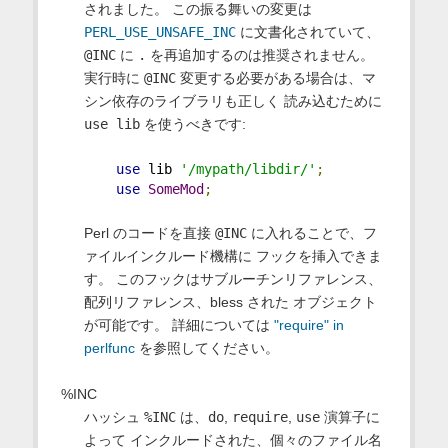
されました。 この振る舞いの変更は
PERL_USE_UNSAFE_INC
に文書化されていて、
@INC
に
.
を再追加するのは推奨されません。
実行時に
@INC
変更する必要がある場合は、マ
シン依存のライブラリも正しく 読み込むために
use lib
を使うべきです:
use
 lib 
'/mypath/libdir/'
;
use
SomeMod
;
Perl のコードを直接
@INC
に入れることで、フ
ァイルインクルード機構に フックを挿入できま
す。 このフックはサブルーチンリファレンス、
配列リファレンス、bless された オブジェクト
が可能です。 詳細については
"require" in
perlfunc
を参照してください。
%INC
ハッシュ
%INC
は、
do
,
require
,
use
演算子に
よって インクルードされた、個々のファイル名