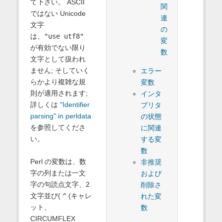
て下さい。 ASCII
関
ではない Unicode
連
文字
の
は、
"use utf8"
変
が有効でない限り
数
文字として扱われ
ません; そしていく
エラー
らかより複雑な規
変数
則が適用されます;
インタ
詳しくは
"Identifier
プリタ
parsing" in perldata
の状態
を参照してくださ
に関連
い。
する変
数
Perl の変数は、数
非推奨
字の列または一文
および
字の句読点文字、2
削除さ
文字並び(
^
(キャレ
れた変
ット、
数
CIRCUMFLEX