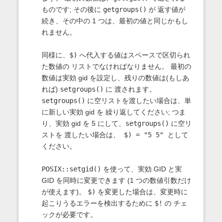
ものです; その後に
getgroups()
が 返す値が
続き、その中の 1 つは、最初の値と同じかもし
れません。
同様に、
$)
へ代入する値はスペースで区切られ
た数値の リストでなければなりません。 最初の
数値は実効 gid を設定し、残りの数値は(もしあ
れば)
setgroups()
に 渡されます。
setgroups()
に空リストを渡したい場合は、単
に新しい実効 gid を 繰り返してください; つま
り、実効 gid を 5 にして、
setgroups()
に空リ
ストを 渡したい場合は、
$) = "5 5"
として
ください。
POSIX::setgid()
を使って、実効 GID と実
GID を同時に変更できます (1 つの数値引数だけ
が使えます)。
$)
を変更した場合は、変更時に
起こりうるエラーを検出するために
$!
の チェ
ックが必要です。