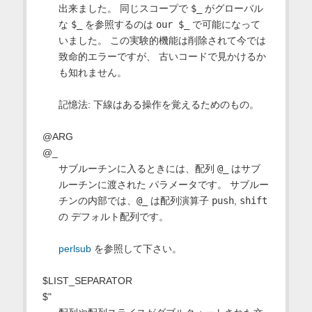
出来ました。 同じスコープで
$_
がグローバル
な
$_
を参照するのは
our $_
で可能になって
いました。 この実験的機能は削除されて今では
致命的エラーですが、 古いコードで見かけるか
も知れません。
記憶法: 下線はある操作を覚えるためのもの。
@ARG
@_
サブルーチンに入るときには、配列
@_
はサブ
ルーチンに渡された パラメータです。 サブルー
チンの内部では、
@_
は配列演算子
push
,
shift
の デフォルト配列です。
perlsub
を参照して下さい。
$LIST_SEPARATOR
$"