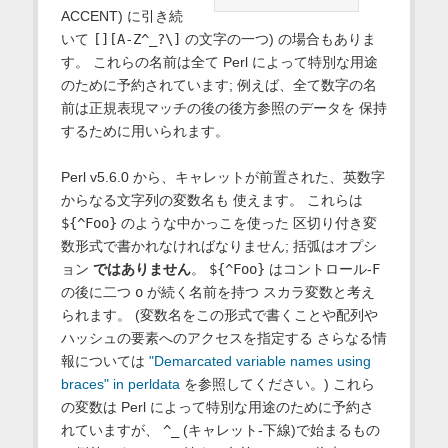
ACCENT) に引き続
いて
[][A-Z^_?\]
の文字の一つ) の場合もありま
す。 これらの名前は全て Perl によって特別な用途
のために予約されています; 例えば、全て数字の名
前は正規表現マッチの後の後方参照のデータを 保持
するために用いられます。
Perl v5.6.0 から、キャレットが前置された、英数字
からなる文字列の変数名も 使えます。 これらは
${^Foo}
のような中かっこを使った 区切り付き変
数形式で書かれなければなりません; 括弧はオプシ
ョン
ではありません
。
${^Foo}
はコントロール-
F
の後に二つ
o
が続く名前を持つ スカラ変数と考え
られます。 (変数名をこの形式で書くことや配列や
ハッシュの要素へのアクセスを指定する さらなる情
報については
"Demarcated variable names using
braces" in perldata
を参照してください。) これら
の変数は Perl によって特別な用途のために予約さ
れていますが、
^_
(キャレット-下線)で始まるもの