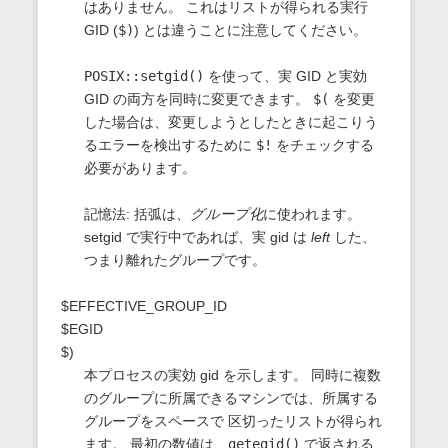
はありません。 これはリストが得られる実行
GID (
$)
) とは違うことに注意してください。
POSIX::setgid()
を使って、実 GID と実効
GID の両方を同時に変更できます。
$(
を変更
した場合は、変更しようとしたときに起こりう
るエラーを検出するために
$!
をチェックする
必要があります。
記憶法: 括弧は、
グループ化
に使われます。
setgid で実行中であれば、実 gid は
left
した、
つまり離れたグループです。
$EFFECTIVE_GROUP_ID
$EGID
$)
本プロセスの実効 gid を示します。 同時に複数
のグループに所属できるマシンでは、所属する
グループをスペースで 区切ったリストが得られ
ます。 最初の数値は、
getegid()
で返される