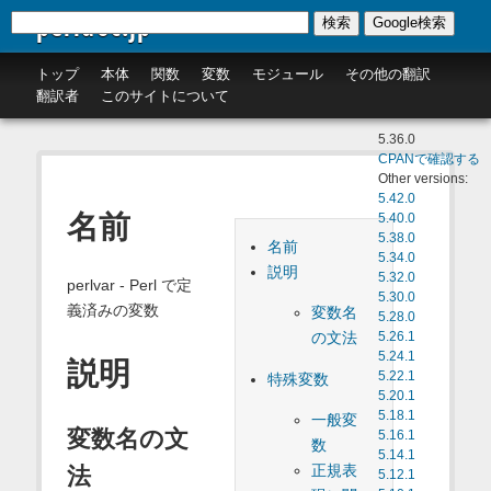
perldoc.jp
検索
Google検索
トップ
本体
関数
変数
モジュール
その他の翻訳
翻訳者
このサイトについて
5.36.0
CPANで確認する
Other versions:
5.42.0
名前
5.40.0
5.38.0
名前
5.34.0
説明
5.32.0
perlvar - Perl で定
5.30.0
義済みの変数
変数名
5.28.0
の文法
5.26.1
5.24.1
説明
5.22.1
特殊変数
5.20.1
5.18.1
一般変
変数名の文
5.16.1
数
5.14.1
正規表
法
5.12.1