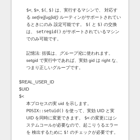
$<
,
$>
,
$(
,
$)
は、実行するマシンで、 対応す
る
set[re][ug]id()
ルーティンがサポートされてい
るときにのみ 設定可能です。
$(
と
$)
の交換
は、
setregid()
がサポートされているマシン
でのみ可能です。
記憶法: 括弧は、
グループ化
に使われます。
setgid で実行中であれば、実効 gid は right な、
つまり正しいグループです。
$REAL_USER_ID
$UID
$<
本プロセスの実 uid を示します。
POSIX::setuid()
を使って、実効 UID と実
UID を同時に変更できます。
$<
の変更にはシ
ステムコールが必要なので、起こりうるエラー
を 検出するために
$!
のチェックが必要です。