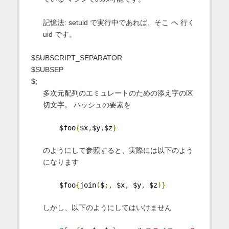
記憶法: setuid で実行中であれば、そこ
へ
行く
uid です。
$SUBSCRIPT_SEPARATOR
$SUBSEP
$;
多次元配列のエミュレートのための添え字の区
切文字。 ハッシュの要素を
    $foo
{
$x
,
$y
,
$z
}
のようにして参照すると、実際には以下のよう
になります
    $foo
{
join
(
$
;,
 $x
,
 $y
,
 $z
)}
しかし、以下のようにしてはいけません