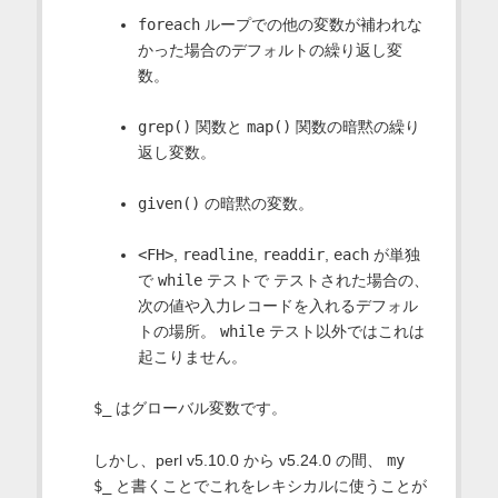
foreach
ループでの他の変数が補われな
かった場合のデフォルトの繰り返し変
数。
grep()
関数と
map()
関数の暗黙の繰り
返し変数。
given()
の暗黙の変数。
<FH>
,
readline
,
readdir
,
each
が単独
で
while
テストで テストされた場合の、
次の値や入力レコードを入れるデフォル
トの場所。
while
テスト以外ではこれは
起こりません。
$_
はグローバル変数です。
しかし、perl v5.10.0 から v5.24.0 の間、
my
$_
と書くことでこれをレキシカルに使うことが