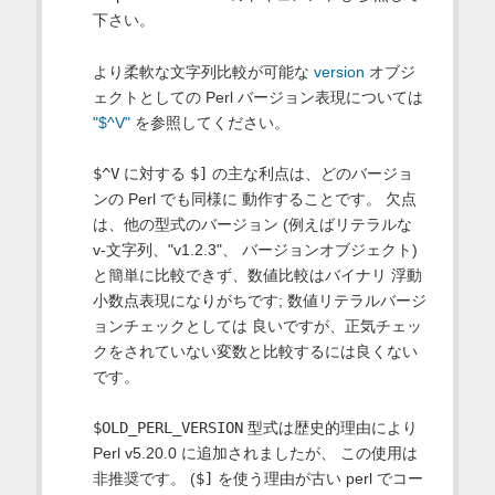
下さい。
より柔軟な文字列比較が可能な
version
オブジ
ェクトとしての Perl バージョン表現については
"$^V"
を参照してください。
$^V
に対する
$]
の主な利点は、どのバージョ
ンの Perl でも同様に 動作することです。 欠点
は、他の型式のバージョン (例えばリテラルな
v-文字列、"v1.2.3"、 バージョンオブジェクト)
と簡単に比較できず、数値比較はバイナリ 浮動
小数点表現になりがちです; 数値リテラルバージ
ョンチェックとしては 良いですが、正気チェッ
クをされていない変数と比較するには良くない
です。
$OLD_PERL_VERSION
型式は歴史的理由により
Perl v5.20.0 に追加されましたが、 この使用は
非推奨です。 (
$]
を使う理由が古い perl でコー