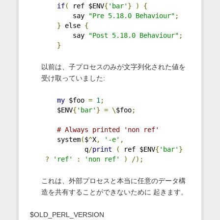
if
(
 ref $ENV
{
'bar'
}
)
{
        say 
"Pre 5.18.0 Behaviour"
;
}
 else 
{
        say 
"Post 5.18.0 Behaviour"
;
}
以前は、子プロセスのみが文字列化された値を
受け取っていました:
my
 $foo 
=
1
;
    $ENV
{
'bar'
}
=
\
$foo
;
# Always printed 'non ref'
    system
(
$
^
X
,
'-e'
,
           q
/
print
(
 ref $ENV
{
'bar'
}
?
'ref'
:
'non ref'
)
/);
これは、外部プロセスと本当に任意のデータ構
造を共有することができないために 起きます。
$OLD_PERL_VERSION