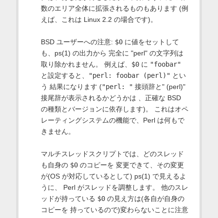
数のエリア全体に拡張されるものもあります (例
えば、これは Linux 2.2 の場合です)。
BSD ユーザーへの注意:
$0
に値をセットして
も、ps(1) の出力から 完全に "perl" の文字列は
取り除かれません。 例えば、
$0
に
"foobar"
と設定すると、
"perl: foobar (perl)"
とい
う 結果になります (
"perl: "
接頭辞と" (perl)"
接尾辞が表示されるかどうかは 、正確な BSD
の種類とバージョンに依存します)。 これはオペ
レーティングシステムの機能で、Perl は何もで
きません。
マルチスレッドスクリプトでは、どのスレッド
も自身の
$0
のコピーを 変更できて、その変更
が(OS が対応しているとして) ps(1) で見えるよ
うに、 Perl がスレッドを調整します。 他のスレ
ッドが持っている
$0
の見え方は(各自が自身の
コピーを 持っているので)変わらないことに注意