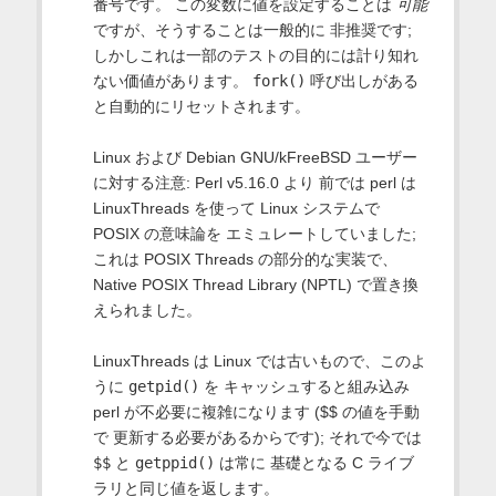
番号です。 この変数に値を設定することは
可能
ですが、そうすることは一般的に 非推奨です;
しかしこれは一部のテストの目的には計り知れ
ない価値があります。
fork()
呼び出しがある
と自動的にリセットされます。
Linux および Debian GNU/kFreeBSD ユーザー
に対する注意: Perl v5.16.0 より 前では perl は
LinuxThreads を使って Linux システムで
POSIX の意味論を エミュレートしていました;
これは POSIX Threads の部分的な実装で、
Native POSIX Thread Library (NPTL) で置き換
えられました。
LinuxThreads は Linux では古いもので、このよ
うに
getpid()
を キャッシュすると組み込み
perl が不必要に複雑になります ($$ の値を手動
で 更新する必要があるからです); それで今では
$$
と
getppid()
は常に 基礎となる C ライブ
ラリと同じ値を返します。