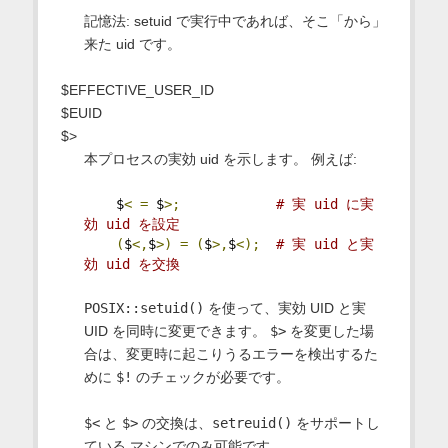
記憶法: setuid で実行中であれば、そこ「から」
来た uid です。
$EFFECTIVE_USER_ID
$EUID
$>
本プロセスの実効 uid を示します。 例えば:
    $
<
=
 $
>;
# 実 uid に実
効 uid を設定
(
$
<,
$
>)
=
(
$
>,
$
<);
# 実 uid と実
効 uid を交換
POSIX::setuid()
を使って、実効 UID と実
UID を同時に変更できます。
$>
を変更した場
合は、変更時に起こりうるエラーを検出するた
めに
$!
のチェックが必要です。
$<
と
$>
の交換は、
setreuid()
をサポートし
ている マシンでのみ可能です。