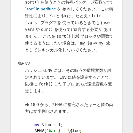
sort()
を使うときの特殊パッケージ変数です;
"sort" in perlfunc
を 参照してください。 この特
殊性により、
$a
と
$b
は、たとえ
strict
'vars'
プラグマを 使っているときでも (
use
vars
や
our()
を使って) 宣言する必要が あり
ません。 これを
sort()
比較ブロックや関数で
使えるようにしたい場合は、
my $a
や
my $b
としてレキシカル化しないでください。
%ENV
ハッシュ
%ENV
には、その時点の環境変数が設
定されています。
ENV
に値を設定することで、
以後に
fork()
した子プロセスの環境変数を変
更します。
v5.18.0 から、
%ENV
に補完されたキーと値の両
方は文字列化されます。
my
 $foo 
=
1
;
    $ENV
{
'bar'
}
=
\
$foo
;