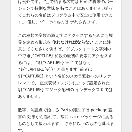
は例外です。
^_
で始まる名前は Perl の将来のバー
ジョンで特別な意味を 持つことはありません; 従っ
てこれらの名前はプログラム中で安全に使用できま
す。 但し、
$^_
そのものは
予約されます
。
この種類の変数の添え字にアクセスするためにも境
界を定める形式を
使わなければならない
ことに注
意してください; 例えば、ダブルクォート文字列の
中で
@{^CAPTURE}
変数の最初の要素にアクセスす
るには、
"${^CAPTURE}[0]"
ではなく
"${^CAPTURE[0]}"
と書きます; 前者は
${^CAPTURE}
という名前のスカラ変数へのリファ
レンスで、 正規表現エンジンによって設定された
@{^CAPTURE}
マジック配列の インデックス 0 では
ありません。
数字、句読点で始まる Perl の識別子は
package
宣
言の 効果から逃れて、常に
main
パッケージにある
ものとして扱われます。 さらに以下のものも逃れま
す: