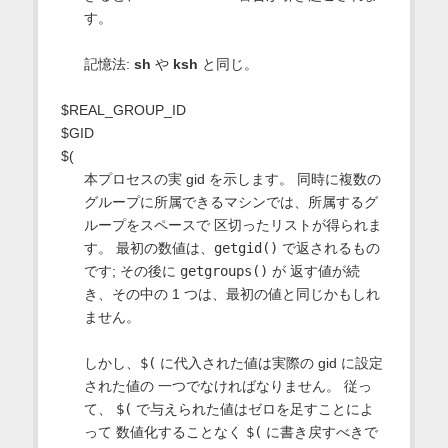
す。
記憶法:
sh
や
ksh
と同じ。
$REAL_GROUP_ID
$GID
$(
本プロセスの実 gid を示します。 同時に複数の
グループに所属できるマシンでは、所属するグ
ループをスペースで 区切ったリストが得られま
す。 最初の数値は、
getgid()
で返されるもの
です; その後に
getgroups()
が 返す値が続
き、その中の 1 つは、最初の値と同じかもしれ
ません。
しかし、
$(
に代入された値は実際の gid に設定
された値の 一つでなければなりません。 従っ
て、
$(
で与えられた値はゼロを足すことによ
って 数値化することなく
$(
に書き戻すべきで