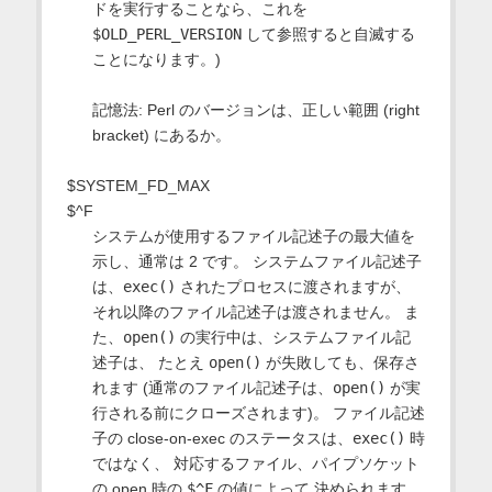
ドを実行することなら、これを
$OLD_PERL_VERSION
して参照すると自滅する
ことになります。)
記憶法: Perl のバージョンは、正しい範囲 (right
bracket) にあるか。
$SYSTEM_FD_MAX
$^F
システムが使用するファイル記述子の最大値を
示し、通常は 2 です。 システムファイル記述子
は、
exec()
されたプロセスに渡されますが、
それ以降のファイル記述子は渡されません。 ま
た、
open()
の実行中は、システムファイル記
述子は、 たとえ
open()
が失敗しても、保存さ
れます (通常のファイル記述子は、
open()
が実
行される前にクローズされます)。 ファイル記述
子の close-on-exec のステータスは、
exec()
時
ではなく、 対応するファイル、パイプソケット
の open 時の
$^F
の値によって 決められます。