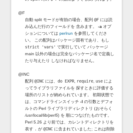
@F
自動 split モードが有効の場合、配列
@F
には読
み込んだ行のフィールドを 含みます。
-a
オプ
ションについては
perlrun
を参照してくださ
い。 この配列はパッケージ固有であり、もし
strict 'vars'
で実行していて パッケージ
main 以外の場合は完全なパッケージ名で定義し
たり与えたり しなければなりません。
@INC
配列
@INC
には、
do EXPR
,
require
,
use
によ
ってライブラリファイルを 探すときに評価する
場所のリストが納められています。 初期状態で
は、コマンドラインスイッチ
-I
の引数とデフォ
ルトの Perl ライブラリディレクトリ (おそらく
/usr/local/lib/perl5
) を 順につなげたものです。
Perl 5.26 より前では、カレントディレクトリを
表す
.
が
@INC
に含まれていました; これは削除