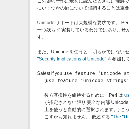
この節の一部は最初に読んだときには理解で
にいくつかの癖について強調することは重要
Unicode サポートは大規模な要求です。 Pe
一つ残らず 実装しているわけではありませんが、
す。
また、Unicode を使うと、明らかではな
"Security Implications of Unicode"
を参照し
use feature 'unicode_s
Safest if you
use feature 'unicode_strings
(
u
後方互換性を維持するために、Perl は
が指定されない限り 完全な内部 Unicod
上を使うと自動的に選択されます。) こ
こすかも知れません。 後述する
"The "U