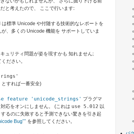
きないかもしれませんが、 さらに掘り下げる前
だと考えたので、 ここで行います:
rl は標準 Unicode や付随する技術的なレポートを
多くの Unicode 機能を サポートしていま
いセキュリティ問題が姿を現すかも 知れません;
てください。
trings'
'
とすれば一番安全)
se feature 'unicode_strings'
プラグマ
use 5.012
e 対応をオンにしません。 (これは
以
うするのに失敗すると予測できない驚きを引き起
nicode Bug""
を参照してください。
バ