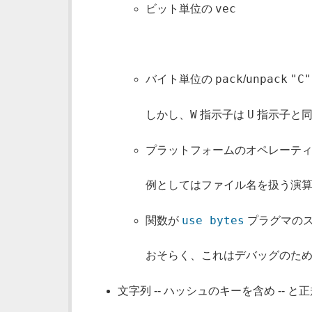
vec
ビット単位の
pack
unpack
"C"
バイト単位の
/
W
U
しかし、
指示子は
指示子と同
プラットフォームのオペレーテ
例としてはファイル名を扱う演
use bytes
関数が
プラグマのス
おそらく、これはデバッグのた
文字列 -- ハッシュのキーを含め --