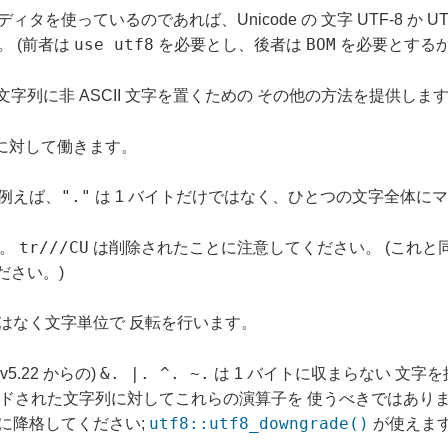
ディタを使っているのであれば、Unicode の 文字 UTF-8 か
use utf8
BOM
。 (前者は
を必要とし、後者は
を必要とするか
文字列に非 ASCII 文字を置くための その他の方法を提供しま
に対して働きます。
"."
例えば、
は 1 バイトだけではなく、ひとつの文字全体に
tr///CU
す。
は削除されたことに注意してください。 (これと
ださい。)
はなく文字単位で 反転を行います。
&. |. ^. ~.
v5.22 からの)
は 1 バイトに収まらない 文字
ンコードされた文字列に対してこれらの演算子を 使うべきではあり
utf8::utf8_downgrade()
に降格してください;
が使えま