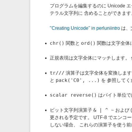
プログラムを編集するのに Unicode エ
テラル文字列に 含めることができます
"Creating Unicode" in perluniintro
は、
chr()
ord()
関数と
関数は文字全体
正規表現は文字全体にマッチします。 
tr///
演算子は文字全体を変換しま
pack('C0', ...)
と
を 参照してく
scalar reverse()
はバイト単位で
& | ^ ~
ビット文字列演算子
および (
更される予定です。 UTF-8 でエ
しない場合、 これらの演算子を使う前