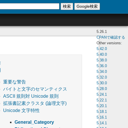
検索
Google検索
5.26.1
CPANで確認する
Other versions:
5.42.0
5.40.0
5.38.0
前
5.36.0
明
5.34.0
5.32.0
重要な警告
5.30.0
5.28.0
バイトと文字のセマンティクス
5.24.1
ASCII 規則対 Unicode 規則
5.22.1
拡張書記素クラスタ (論理文字)
5.20.1
Unicode 文字特性
5.18.1
5.16.1
General_Category
5.14.1