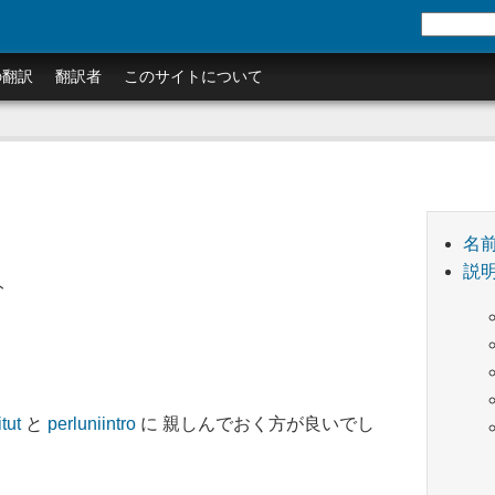
の翻訳
翻訳者
このサイトについて
名
説
ト
tut
と
perluniintro
に 親しんでおく方が良いでし