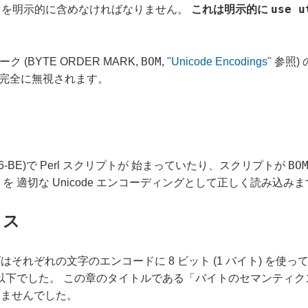
use u
を明示的に含めなければなりません。
これは明示的に
BOM
ク (BYTE ORDER MARK,
,
"Unicode Encodings"
参照)
は完全に無視されます。
BO
UTF16-BE)で Perl スクリプトが 始まっていたり、スクリプトが
トを 適切な Unicode エンコーディングとして正しく読み込み
クス
グはそれぞれの文字のエンコードに 8 ビット (1 バイト) を
字 以下でした。 この章のタイトルである「バイトのセマンティ
りませんでした。