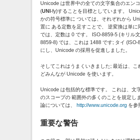
Unicode は世界中の全ての文字集合のエンコ
(
UNI
-fy)することを目標としています。 Un
かの符号標準に ついては、それぞれから Un
置に ある定数を足すことで、 逆変換は単に同じ定数
では、定数は 0 です。 ISO-8859-5 (キリル
8859-8) では、これは 1488 です; タイ (I
にし、Unicode の採用を促進しました。
そしてこれはうまくいきました; 最近は、こ
どみんなが Unicode を使います。
Unicode は包括的な標準です。 これは、
のスコープの 範囲外の多くのことを規定します
論については、
http://www.unicode.org
を参
重要な警告