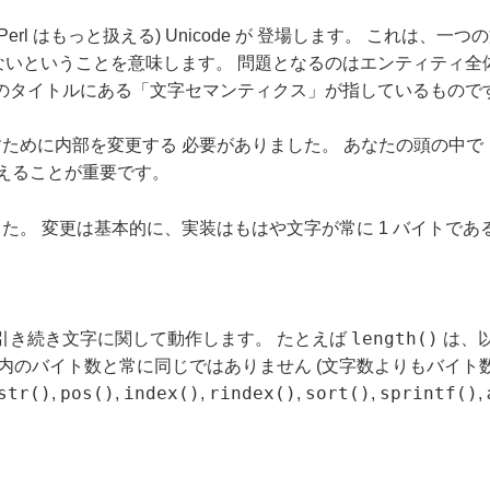
Perl はもっと扱える) Unicode が 登場します。 これ
ないということを意味します。 問題となるのはエンティティ全
章のタイトルにある「文字セマンティクス」が指しているもので
離すために内部を変更する 必要がありました。 あなたの頭の中
変えることが重要です。
でした。 変更は基本的に、実装はもはや文字が常に 1 バイトで
length()
引き続き文字に関して動作します。 たとえば
は、
内のバイト数と常に同じではありません (文字数よりもバイト
str()
pos()
index()
rindex()
sort()
sprintf()
,
,
,
,
,
,