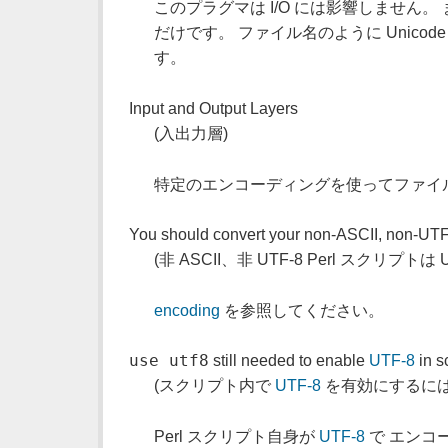
このプラグマは I/O には影響しません
だけです。 ファイル名のように Unic
す。
Input and Output Layers
(入出力層)
特定のエンコーディングを使ってファイ
You should convert your non-ASCII, non-UTF-
(非 ASCII、非 UTF-8 Perl スクリプト
encoding
を参照してください。
use utf8
still needed to enable
UTF-8
in s
(スクリプト内で
UTF-8
を有効にするに
Perl スクリプト自身が
UTF-8
で エンコ