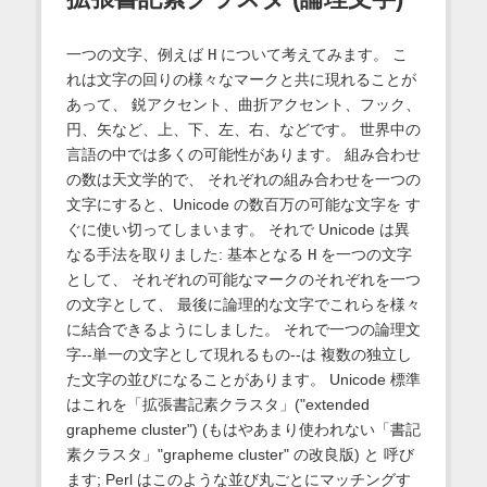
一つの文字、例えば
H
について考えてみます。 こ
れは文字の回りの様々なマークと共に現れることが
あって、 鋭アクセント、曲折アクセント、フック、
円、矢など、上、下、左、右、などです。 世界中の
言語の中では多くの可能性があります。 組み合わせ
の数は天文学的で、 それぞれの組み合わせを一つの
文字にすると、Unicode の数百万の可能な文字を す
ぐに使い切ってしまいます。 それで Unicode は異
なる手法を取りました: 基本となる
H
を一つの文字
として、 それぞれの可能なマークのそれぞれを一つ
の文字として、 最後に論理的な文字でこれらを様々
に結合できるようにしました。 それで一つの論理文
字--単一の文字として現れるもの--は 複数の独立し
た文字の並びになることがあります。 Unicode 標準
はこれを「拡張書記素クラスタ」("extended
grapheme cluster") (もはやあまり使われない「書記
素クラスタ」"grapheme cluster" の改良版) と 呼び
ます; Perl はこのような並び丸ごとにマッチングす