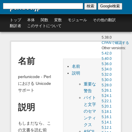
perldoc.jp
検索
Google検索
トップ
本体
関数
変数
モジュール
その他の翻訳
翻訳者
このサイトについて
5.38.0
CPANで確認する
Other versions:
5.42.0
名前
5.40.0
5.36.0
名前
5.34.0
説明
5.32.0
perlunicode - Perl
5.30.0
における Unicode
重要な
5.28.0
サポート
警告
5.26.1
5.24.1
バイト
5.22.1
と文字
説明
5.20.1
のセマ
5.18.1
5.16.1
ンティ
5.14.1
もしまだなら、こ
クス
5.12.1
の文書を読む前
ASCII