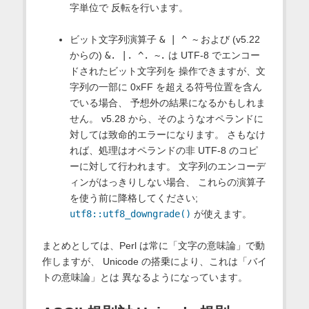
字単位で 反転を行います。
ビット文字列演算子
& | ^ ~
および (v5.22
からの)
&. |. ^. ~.
は UTF-8 でエンコー
ドされたビット文字列を 操作できますが、文
字列の一部に 0xFF を超える符号位置を含ん
でいる場合、 予想外の結果になるかもしれま
せん。 v5.28 から、そのようなオペランドに
対しては致命的エラーになります。 さもなけ
れば、処理はオペランドの非 UTF-8 のコピ
ーに対して行われます。 文字列のエンコーデ
ィンがはっきりしない場合、 これらの演算子
を使う前に降格してください;
utf8::utf8_downgrade()
が使えます。
まとめとしては、Perl は常に「文字の意味論」で動
作しますが、 Unicode の搭乗により、これは「バイ
トの意味論」とは 異なるようになっています。