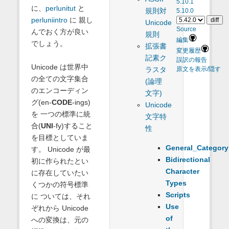
5.10.1
に、
perlunitut
と
規則対
5.10.0
perluniintro
に 親し
Unicode
Source
んでおく方が良い
規則
編集
でしょう。
拡張書
変更履歴
記素ク
誤訳の報告
Unicode は世界中
ラスタ
原文を表示/隠す
の全ての文字集合
(論理
のエンコーディン
文字)
グ(en-
CODE
-ings)
Unicode
を 一つの標準に統
文字特
合(
UNI
-fy)すること
性
を目標としていま
General_Category
す。 Unicode が最
Bidirectional
初に作られたとい
Character
に存在していたい
Types
くつかの符号標準
Scripts
に ついては、それ
Use
ぞれから Unicode
of
への変換は、元の