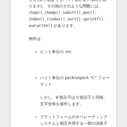
ります)。 その他のそのような関数には、
chop()
,
chomp()
,
substr()
,
pos()
,
index()
,
rindex()
,
sort()
,
sprintf()
,
and
write()
があります。
例外は:
ビット単位の
vec
バイト単位の
pack
/
unpack
"C"
フォー
マット
しかし、
W
指示子は
U
指示子と同様、
文字全体を操作します。
プラットフォームのオペレーティング
システムと相互作用する一部の演算子