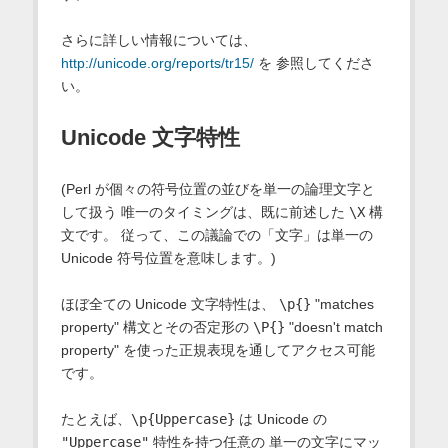
さらに詳しい情報については、
http://unicode.org/reports/tr15/
を 参照してくださ
い。
Unicode 文字特性
(Perl が個々の符号位置の並びを単一の論理文字と
して扱う 唯一のタイミングは、既に前述した
\X
構
文です。 従って、この議論での「文字」は単一の
Unicode 符号位置を意味します。)
ほぼ全ての Unicode 文字特性は、
\p{}
"matches
property" 構文とその否定形の
\P{}
"doesn't match
property" を使った正規表現を通してアクセス可能
です。
たとえば、
\p{Uppercase}
は Unicode の
"Uppercase"
特性を持つ任意の 単一の文字にマッ