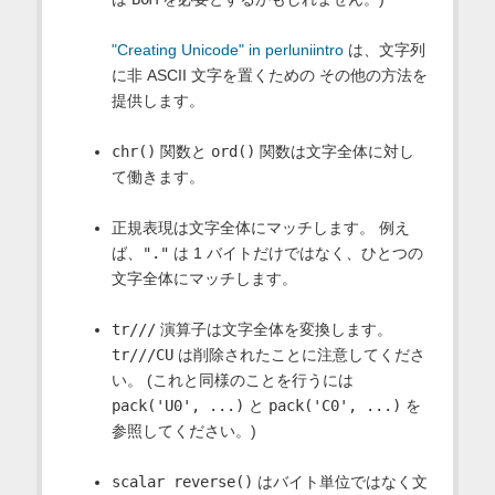
"Creating Unicode" in perluniintro
は、文字列
に非 ASCII 文字を置くための その他の方法を
提供します。
chr()
関数と
ord()
関数は文字全体に対し
て働きます。
正規表現は文字全体にマッチします。 例え
ば、
"."
は 1 バイトだけではなく、ひとつの
文字全体にマッチします。
tr///
演算子は文字全体を変換します。
tr///CU
は削除されたことに注意してくださ
い。 (これと同様のことを行うには
pack('U0', ...)
と
pack('C0', ...)
を
参照してください。)
scalar reverse()
はバイト単位ではなく文