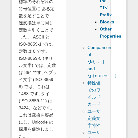
the
標準のそれぞれの
"Is"
符号位置に ある定
Prefix
数を足すことで、
Blocks
逆変換は単に同じ
Other
定数を引くことで
Properties
した。 ASCII と
ISO-8859-1 では、
Comparison
定数は 0 です。
of
ISO-8859-5 (キリ
\N{...}
ル文字) では、定数
and
は 864 です; ヘブラ
\p{name=...}
イ文字 (ISO-8859-
特性値
8) では、これは
でのワ
1488 です; タイ
イルド
(ISO-8859-11) は
カード
3424、などです。
ユーザ
これは変換を容易
定義文
にし、Unicode の
字特性
採用を促進しまし
ユーザ
た。