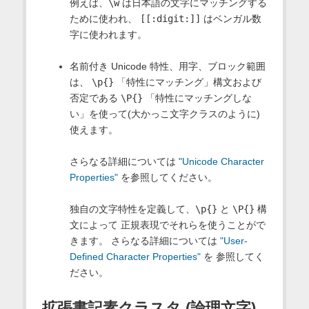
例えば、
\w
は日本語の文字にマッチングする
ために使われ、
[[:digit:]]
はベンガル数
字に使われます。
名前付き Unicode 特性、用字、ブロック範囲
は、
\p{}
「特性にマッチング」構文および
否定である
\P{}
「特性にマッチングしな
い」を使って(大かっこ文字クラスのように)
使えます。
さらなる詳細については
"Unicode Character
Properties"
を参照してください。
独自の文字特性を定義して、
\p{}
と
\P{}
構
文によって 正規表現でそれらを使うことがで
きます。 さらなる詳細については
"User-
Defined Character Properties"
を 参照してく
ださい。
拡張書記素クラスタ (論理文字)