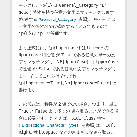
チングし、
\p{L}
は
General_Category
"L"
(letter) 特性を持つ任意の文字にマッチングします
(後述する
"General_Category"
参照)。 中かっこは
一文字の特性名では省略することができるので、
\p{L}
は
\pL
と等価です。
より正式には、
\p{Uppercase}
は Unicode の
Uppercase
特性値 が
True
である任意の単一の文
字とマッチングし、
\P{UpperCase}
は
UpperCase
特性値 が
False
である任意の文字とマッチングし
ます; そしてこれらはそれぞれ
\p{Uppercase=True}
,
\p{Uppercase=False}
と
書けます。
この形式は、特性が 2 値でない場合、つまり、単に
True
と
False
より多くの 値を取ることができる場
合に必要です。 たとえば、
Bidi_Class
特性
(
"Bidirectional Character Types"
を参照)は、
Left
,
Right
,
Whitespace
などのさまざまな値を取るこ