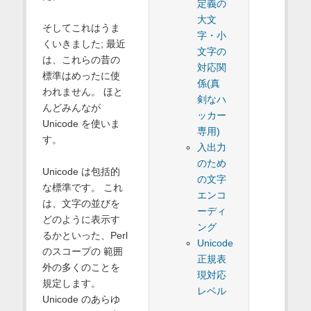
定義の
大文
そしてこれはうま
字・小
くいきました; 最近
文字の
は、これらの昔の
対応関
標準はめったに使
係(真
われません。 ほと
剣なハ
んどみんなが
ッカー
Unicode を使いま
専用)
す。
入出力
のため
Unicode は包括的
の文字
な標準です。 これ
エンコ
は、文字の並びを
ーディ
どのように表示す
ング
るかといった、Perl
Unicode
のスコープの 範囲
正規表
外の多くのことを
現対応
規定します。
レベル
Unicode のあらゆ