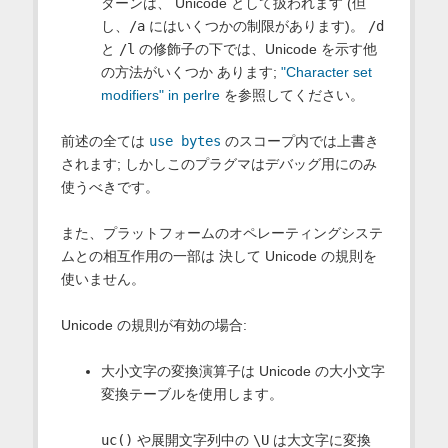
ターンは、 Unicode として扱われます (但
し、
/a
にはいくつかの制限があります)。
/d
と
/l
の修飾子の下では、Unicode を示す他
の方法がいくつか あります;
"Character set
modifiers" in perlre
を参照してください。
前述の全ては
use bytes
のスコープ内では上書き
されます; しかしこのプラグマはデバッグ用にのみ
使うべきです。
また、プラットフォームのオペレーティングシステ
ムとの相互作用の一部は 決して Unicode の規則を
使いません。
Unicode の規則が有効の場合:
大小文字の変換演算子は Unicode の大小文字
変換テーブルを使用します。
uc()
や展開文字列中の
\U
は大文字に変換