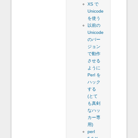
XS で
Unicode
を使う
以前の
Unicode
のバー
ジョン
で動作
させる
ように
Perl を
ハック
する
(とて
も真剣
なハッ
カー専
用)
perl