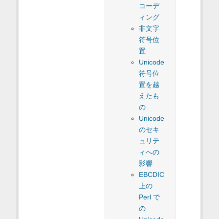
コーデ
ィング
非文字
符号位
置
Unicode
符号位
置を越
えたも
の
Unicode
のセキ
ュリテ
ィへの
影響
EBCDIC
上の
Perl で
の