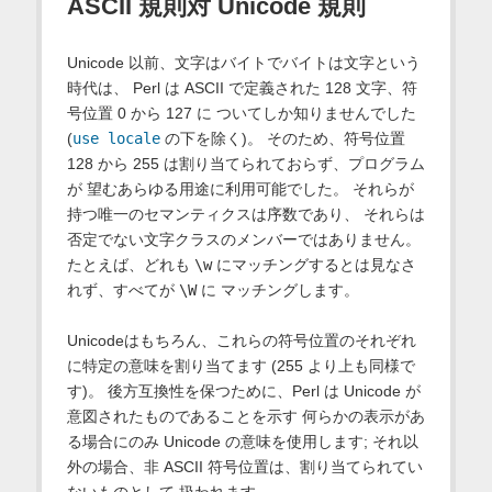
ASCII 規則対 Unicode 規則
Unicode 以前、文字はバイトでバイトは文字という
時代は、 Perl は ASCII で定義された 128 文字、符
号位置 0 から 127 に ついてしか知りませんでした
(
use locale
の下を除く)。 そのため、符号位置
128 から 255 は割り当てられておらず、プログラム
が 望むあらゆる用途に利用可能でした。 それらが
持つ唯一のセマンティクスは序数であり、 それらは
否定でない文字クラスのメンバーではありません。
たとえば、どれも
\w
にマッチングするとは見なさ
れず、すべてが
\W
に マッチングします。
Unicodeはもちろん、これらの符号位置のそれぞれ
に特定の意味を割り当てます (255 より上も同様で
す)。 後方互換性を保つために、Perl は Unicode が
意図されたものであることを示す 何らかの表示があ
る場合にのみ Unicode の意味を使用します; それ以
外の場合、非 ASCII 符号位置は、割り当てられてい