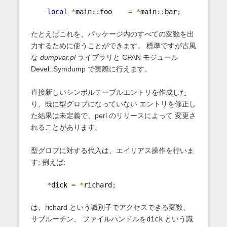
local
*
main
::
foo    
=
*
main
::
bar
;
たとえばこれを、パッケージ内のすべての変数を出
力するために使うことができます。 標準ですが古風
な
dumpvar.pl
ライブラリと CPAN モジュール
Devel::Symdump で実際に行えます。
直接新しいシンボルテーブルエントリを作成した
り、既に型グロブになっていない エントリを修正し
た結果は未定義で、perl のリリースによって 変更さ
れることがあります。
型グロブに対する代入は、エイリアス操作を行いま
す; 例えば:
*
dick 
=
*
richard
;
は、richard という識別子でアクセスできる変数、
サブルーチン、 ファイルハンドルを
dick
という識