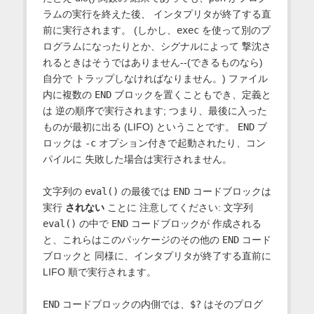
ラムの実行を終えた後、 インタプリタが終了する直
前に実行されます。 (しかし、
exec
を使って別のプ
ログラムになったりとか、シグナルによって 撃沈さ
れるときはそうではありません--(できるものなら)
自分で トラップしなければなりません。) ファイル
内に複数の
END
ブロックを置くこともでき、定義と
は 逆の順序で実行されます; つまり、最後に入った
ものが最初に出る (LIFO) ということです。
END
ブ
ロックは
-c
オプション付きで起動されたり、コン
パイルに 失敗した場合は実行されません。
文字列の
eval()
の最後では
END
コードブロックは
実行
されない
ことに 注意してください: 文字列
eval()
の中で
END
コードブロックが 作成される
と、これらはこのパッケージのその他の
END
コード
ブロックと 同様に、インタプリタが終了する直前に
LIFO 順で実行されます。
END
コードブロックの内側では、
$?
はそのプログ