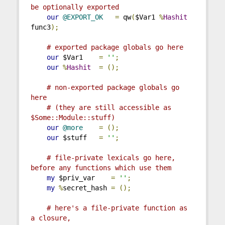
be optionally exported
our
@EXPORT_OK
=
 qw
(
$Var1 
%
Hashit
func3
);
# exported package globals go here
our
 $Var1    
=
''
;
our
%
Hashit
=
();
# non-exported package globals go 
here
# (they are still accessible as 
$Some::Module::stuff)
our
@more
=
();
our
 $stuff   
=
''
;
# file-private lexicals go here, 
before any functions which use them
my
 $priv_var    
=
''
;
my
%
secret_hash 
=
();
# here's a file-private function as 
a closure,