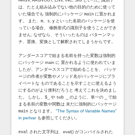
ARGV, ARGVOUT, ENV, INC, SIG といった 識別子
は、たとえ組み込みでない他の目的のために使って
いた場合でも 強制的にパッケージ
main
に置かれま
す。 また、
m
、
s
,
y
といった名前のパッケージを使
っている場合、 修飾形式の識別子を使うことができ
ません; なぜなら、そういったものは パターンマッ
チ、置換、変換として解釈されてしまうからです。
アンダースコアで始まる名前を持った変数は強制的
にパッケージ main に 置かれるように使われていま
したが、アンダーススコアで始めることを、 パッケ
ージの作者が変数やメソッド名がパッケージにプラ
イベートな ものであることを示すことに使えるよう
にするのがより便利だろうと 考えてこれを決めまし
た。 しかし、$_ や
sub _
のように、単一の
_
で始
まる名前の変数や関数は 未だに強制的にパッケージ
main
となります。
"The Syntax of Variable Names"
in perlvar
も参照してください。
eval
された文字列は、eval() がコンパイルされた