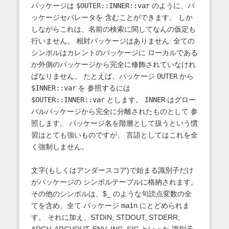
パッケージは
$OUTER::INNER::var
のように、パ
ッケージセパレータを 含むことができます。 しか
しながらこれは、名前の検索に関してなんの仮定も
行いません。 相対パッケージはありません: 全ての
シンボルはカレントのパッケージに ローカルである
か外側のパッケージから完全に修飾されていなけれ
ばなりません。 たとえば、パッケージ
OUTER
から
$INNER::var
を 参照するには
$OUTER::INNER::var
とします。
INNER
はグロー
バルパッケージから完全に分離されたものとして 参
照します。 パッケージ名を階層として扱うという慣
習はとても強いものですが、 言語としてはこれを全
く強制しません。
文字(もしくはアンダースコア)で始まる識別子だけ
がパッケージの シンボルテーブルに格納されます。
その他のシンボルは、$_ のような句読点変数の全
てを含め、全て パッケージ
main
にとどめられま
す。 それに加え、STDIN, STDOUT, STDERR,