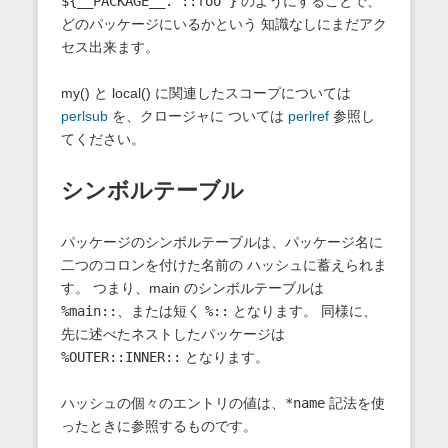
${__PACKAGE__.'::foo'}
のようにすることで、
どのパッケージにいるかという 知識なしにまだアク
セス出来ます。
my() と local() に関連したスコープについては
perlsub
を、クロージャに ついては
perlref
参照し
てください。
シンボルテーブル
パッケージのシンボルテーブルは、パッケージ名に
二つのコロンを付けた名前の ハッシュに蓄えられま
す。 つまり、main のシンボルテーブルは
%main::
、または短く
%::
となります。 同様に、
先に述べたネストしたパッケージは
%OUTER::INNER::
となります。
ハッシュの個々のエントリの値は、
*name
記法を使
ったときに参照するものです。