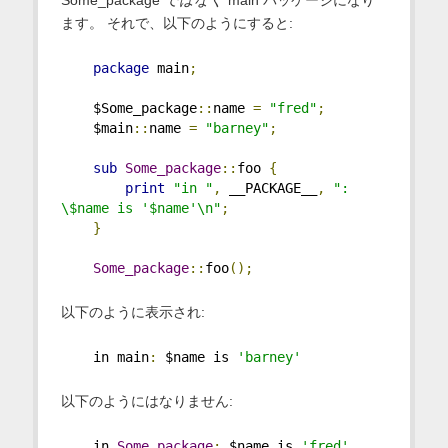
Some_package
ではなく
main パッケージになり
ます。 それで、以下のようにすると:
package
 main
;
    $Some_package
::
name 
=
"fred"
;
    $main
::
name 
=
"barney"
;
sub
Some_package
::
foo 
{
print
"in "
,
 __PACKAGE__
,
": 
\$name is '$name'\n"
;
}
Some_package
::
foo
();
以下のように表示され:
    in main
:
 $name is 
'barney'
以下のようにはなりません:
    in 
Some_package
:
 $name is 
'fred'