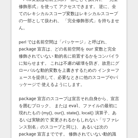
修飾形式」を使って アクセスできます。 逆に、全
てのレキシカルスコープ変数はレキシカルスコープ
の一部として扱われ、 「完全修飾形式」を持ちませ
ん。
perl では名前空間は「パッケージ」と呼ばれ、
package
宣言は、どの名前空間を
our
変数と完全
修飾されていない 動的名に前置するかをコンパイラ
に知らせます。 これは不慮の破壊を防ぎ、故意にグ
ローバルな動的変数を上書きするための インターフ
ェースを提供して、必要なときに他のスコープやパ
ッケージで 使えるようにします。
package
宣言のスコープは宣言それ自身から、宣言
を囲むブロック、 または
eval
、ファイルの最初に
現れたもの (my(), our(), state(), local() 演算子、あ
るいは実験的で 変更されるかもしれない「リファレ
ンス別名」のスコープと同じ)、 あるいは次の
package
宣言までです。 修飾されていない動的識