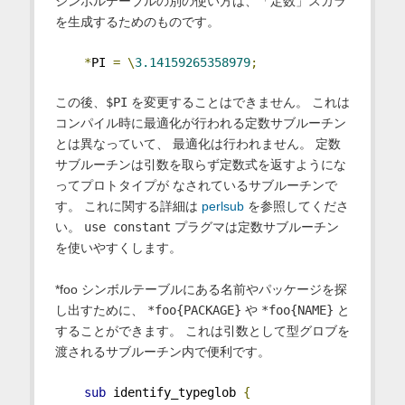
シンボルテーブルの別の使い方は、「定数」スカラ
を生成するためのものです。
*
PI 
=
\
3.14159265358979
;
この後、
$PI
を変更することはできません。 これは
コンパイル時に最適化が行われる定数サブルーチン
とは異なっていて、 最適化は行われません。 定数
サブルーチンは引数を取らず定数式を返すようにな
ってプロトタイプが なされているサブルーチンで
す。 これに関する詳細は
perlsub
を参照してくださ
い。
use constant
プラグマは定数サブルーチン
を使いやすくします。
*foo シンボルテーブルにある名前やパッケージを探
し出すために、
*foo{PACKAGE}
や
*foo{NAME}
と
することができます。 これは引数として型グロブを
渡されるサブルーチン内で便利です。
sub
 identify_typeglob 
{