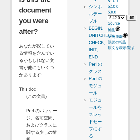
5.10.1
シンボ
5.10.0
document
5.8.8
ルテー
you were
ブル
Source
BEGIN,
after?
編集
UNITCHECK,
変更履歴
CHECK,
誤訳の報告
あなたが探してい
原文を表示/隠す
INIT,
る情報を含んでい
END
るかもしれない文
Perl の
書が他にもいくつ
クラス
かあります:
Perl の
モジュ
This doc
ール
(この文書)
モジュ
ールを
Perl のパッケー
スレッ
ジ、名前空間、
ドセー
およびクラスに
フにす
関する少しの情
る
報。