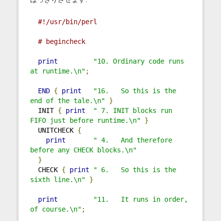
#!/usr/bin/perl
# begincheck
print
"10. Ordinary code runs 
at runtime.\n"
;
END
{
print
"16.   So this is the 
end of the tale.\n"
}
  INIT 
{
print
" 7. INIT blocks run 
FIFO just before runtime.\n"
}
  UNITCHECK 
{
print
" 4.   And therefore 
before any CHECK blocks.\n"
}
  CHECK 
{
print
" 6.   So this is the 
sixth line.\n"
}
print
"11.   It runs in order, 
of course.\n"
;