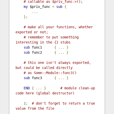
# callable as $priv_func->();
my
 $priv_func 
=
sub
{
...
};
# make all your functions, whether 
exported or not;
# remember to put something 
interesting in the {} stubs
sub
 func1      
{
...
}
sub
 func2      
{
...
}
# this one isn't always exported, 
but could be called directly
# as Some::Module::func3()
sub
 func3      
{
...
}
END
{
...
}
# module clean-up 
code here (global destructor)
1
;
# don't forget to return a true 
value from the file