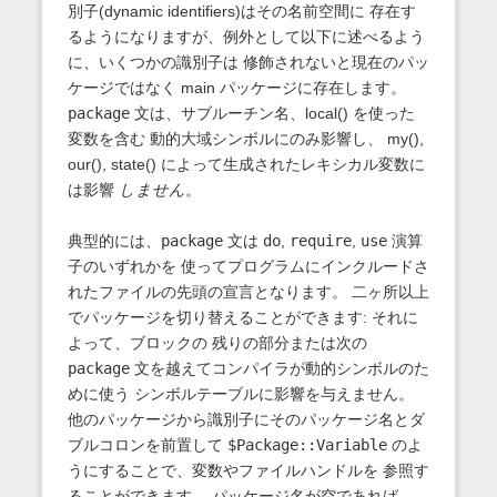
別子(dynamic identifiers)はその名前空間に 存在す
るようになりますが、例外として以下に述べるよう
に、いくつかの識別子は 修飾されないと現在のパッ
ケージではなく main パッケージに存在します。
package
文は、サブルーチン名、local() を使った
変数を含む 動的大域シンボルにのみ影響し、 my(),
our(), state() によって生成されたレキシカル変数に
は影響
しません
。
典型的には、
package
文は
do
,
require
,
use
演算
子のいずれかを 使ってプログラムにインクルードさ
れたファイルの先頭の宣言となります。 二ヶ所以上
でパッケージを切り替えることができます: それに
よって、ブロックの 残りの部分または次の
package
文を越えてコンパイラが動的シンボルのた
めに使う シンボルテーブルに影響を与えません。
他のパッケージから識別子にそのパッケージ名とダ
ブルコロンを前置して
$Package::Variable
のよ
うにすることで、変数やファイルハンドルを 参照す
ることができます。 パッケージ名が空であれば、