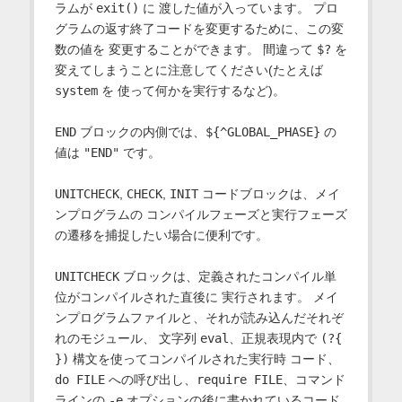
ラムが
exit()
に 渡した値が入っています。 プロ
グラムの返す終了コードを変更するために、この変
数の値を 変更することができます。 間違って
$?
を
変えてしまうことに注意してください(たとえば
system
を 使って何かを実行するなど)。
END
ブロックの内側では、
${^GLOBAL_PHASE}
の
値は
"END"
です。
UNITCHECK
,
CHECK
,
INIT
コードブロックは、メイ
ンプログラムの コンパイルフェーズと実行フェーズ
の遷移を捕捉したい場合に便利です。
UNITCHECK
ブロックは、定義されたコンパイル単
位がコンパイルされた直後に 実行されます。 メイ
ンプログラムファイルと、それが読み込んだそれぞ
れのモジュール、 文字列
eval
、正規表現内で
(?{
})
構文を使ってコンパイルされた実行時 コード、
do FILE
への呼び出し、
require FILE
、コマンド
ラインの
-e
オプションの後に書かれているコード