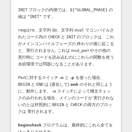
INIT
ブロックの内側では、
${^GLOBAL_PHASE}
の
値は
"INIT"
です。
require
、文字列
do
、文字列
eval
でコンパイルさ
れたコード内の
CHECK
と
INIT
のブロックは、これ
がメインコンパイルフェーズの 終わりの後に起こる
と、実行されません; これは mod_perl やその他の
実行時に コードを読み込むのにこれらの関数を使う
永続環境では問題になることがあります。
Perlに対するスイッチ
-n
と
-p
を使った場合、
BEGIN
と
END
は (退化して)
awk
のそれと同じよう
に、動作します。
-c
スイッチによって構文チェッ
クのみ行われる場合、メインのコードが 実行されな
いのとは対照的に
BEGIN
と
CHECK
の両方のブロッ
クは 実行されます。
begincheck
プログラムは、最終的にこれら全てを
はっきりさせます: