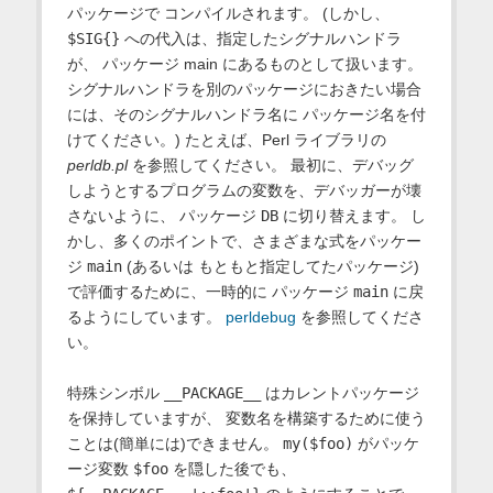
パッケージで コンパイルされます。 (しかし、
$SIG{}
への代入は、指定したシグナルハンドラ
が、 パッケージ main にあるものとして扱います。
シグナルハンドラを別のパッケージにおきたい場合
には、そのシグナルハンドラ名に パッケージ名を付
けてください。) たとえば、Perl ライブラリの
perldb.pl
を参照してください。 最初に、デバッグ
しようとするプログラムの変数を、デバッガーが壊
さないように、 パッケージ
DB
に切り替えます。 し
かし、多くのポイントで、さまざまな式をパッケー
ジ
main
(あるいは もともと指定してたパッケージ)
で評価するために、一時的に パッケージ
main
に戻
るようにしています。
perldebug
を参照してくださ
い。
特殊シンボル
__PACKAGE__
はカレントパッケージ
を保持していますが、 変数名を構築するために使う
ことは(簡単には)できません。
my($foo)
がパッケ
ージ変数
$foo
を隠した後でも、