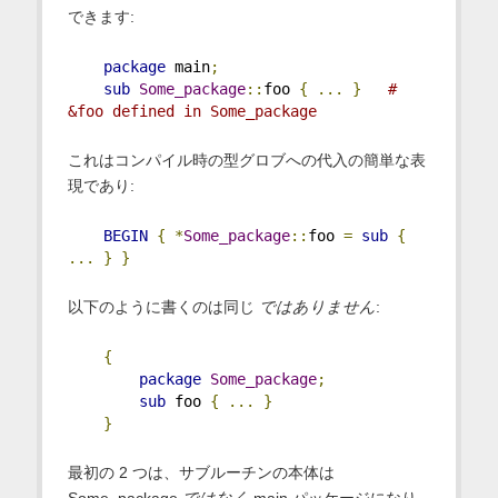
できます:
package
 main
;
sub
Some_package
::
foo 
{
...
}
# 
&foo defined in Some_package
これはコンパイル時の型グロブへの代入の簡単な表
現であり:
BEGIN
{
*
Some_package
::
foo 
=
sub
{
...
}
}
以下のように書くのは同じ
ではありません
:
{
package
Some_package
;
sub
 foo 
{
...
}
}
最初の 2 つは、サブルーチンの本体は