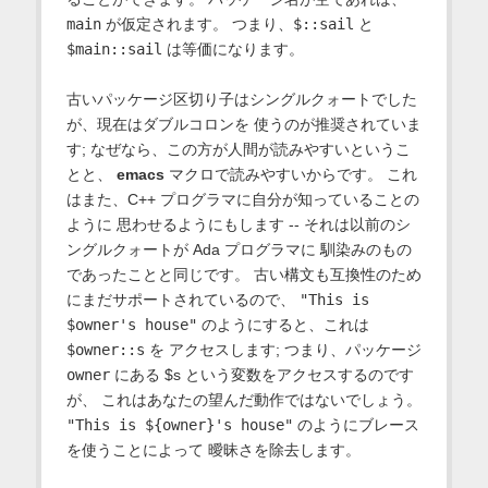
main
が仮定されます。 つまり、
$::sail
と
$main::sail
は等価になります。
古いパッケージ区切り子はシングルクォートでした
が、現在はダブルコロンを 使うのが推奨されていま
す; なぜなら、この方が人間が読みやすいというこ
とと、
emacs
マクロで読みやすいからです。 これ
はまた、C++ プログラマに自分が知っていることの
ように 思わせるようにもします -- それは以前のシ
ングルクォートが Ada プログラマに 馴染みのもの
であったことと同じです。 古い構文も互換性のため
にまだサポートされているので、
"This is
$owner's house"
のようにすると、これは
$owner::s
を アクセスします; つまり、パッケージ
owner
にある $s という変数をアクセスするのです
が、 これはあなたの望んだ動作ではないでしょう。
"This is ${owner}'s house"
のようにブレース
を使うことによって 曖昧さを除去します。