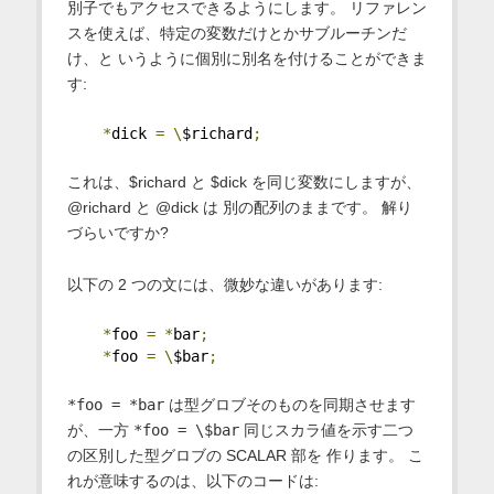
別子でもアクセスできるようにします。 リファレン
スを使えば、特定の変数だけとかサブルーチンだ
け、と いうように個別に別名を付けることができま
す:
*
dick 
=
\
$richard
;
これは、$richard と $dick を同じ変数にしますが、
@richard と @dick は 別の配列のままです。 解り
づらいですか?
以下の 2 つの文には、微妙な違いがあります:
*
foo 
=
*
bar
;
*
foo 
=
\
$bar
;
*foo = *bar
は型グロブそのものを同期させます
が、一方
*foo = \$bar
同じスカラ値を示す二つ
の区別した型グロブの SCALAR 部を 作ります。 こ
れが意味するのは、以下のコードは: