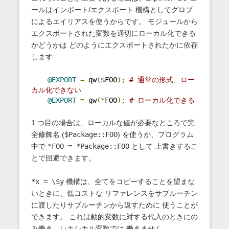
ールはインポート/エクスポート 機構としてグロブ
によるエイリアスを使うからです。 モジュールから
エクスポートされた変数を適切にローカル化できる
かどうかは どのようにエクスポートされたかに依存
します:
@EXPORT
=
 qw
(
$FOO
);
# 通常の形式、ロー
カル化できない
@EXPORT
=
 qw
(*
FOO
);
# ローカル化できる
1 つ目の場合は、ローカルな値が必要なところで完
全修飾名 (
$Package::FOO
) を使うか、プログラム
中で
*FOO = *Package::FOO
として 上書きするこ
とで回避できます。
*x = \$y
機構は、全てをコピーすることを望まな
いときに、低コストな リファレンスをサブルーチン
に渡したりサブルーチンから返すために 使うことが
できます。 これは動的変数に対する代入のときにの
み働き、レキシカル変数では 働きません。