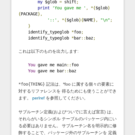
my
 $glob 
=
 shift
;
print
'You gave me '
,
*{
$glob
}
{
PACKAGE
},
'::'
,
*{
$glob
}{
NAME
},
"\n"
;
}
    identify_typeglob 
*
foo
;
    identify_typeglob 
*
bar
::
baz
;
これは以下のものを出力します:
You
 gave me main
::
foo
You
 gave me bar
::
baz
*foo{THING}
記法は、*foo に属する個々の要素に
対するリファレンスを 得るためにも使うことができ
ます。
perlref
を参照してください。
サブルーチン定義(およびついでに言えば宣言) は、
それらがいるシンボル テーブルのパッケージ内にい
る必要はありません。 サブルーチン名を明示的に修
飾することで、パッケージ外のサブルーチンを 定義