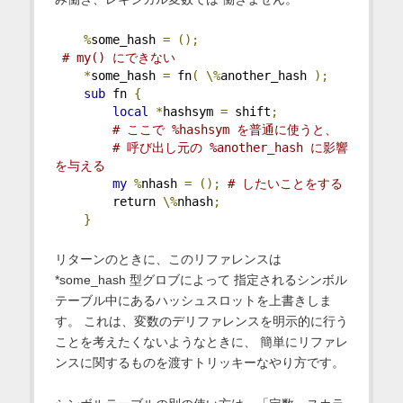
%
some_hash 
=
();
# my() にできない
*
some_hash 
=
 fn
(
\%
another_hash 
);
sub
 fn 
{
local
*
hashsym 
=
 shift
;
# ここで %hashsym を普通に使うと、
# 呼び出し元の %another_hash に影響
を与える
my
%
nhash 
=
();
# したいことをする
        return 
\%
nhash
;
}
リターンのときに、このリファレンスは
*some_hash 型グロブによって 指定されるシンボル
テーブル中にあるハッシュスロットを上書きしま
す。 これは、変数のデリファレンスを明示的に行う
ことを考えたくないようなときに、 簡単にリファレ
ンスに関するものを渡すトリッキーなやり方です。