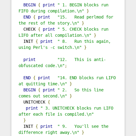
BEGIN
{
print
" 1. BEGIN blocks run 
FIFO during compilation.\n"
}
END
{
print
"15.   Read perlmod for 
the rest of the story.\n"
}
  CHECK 
{
print
" 5. CHECK blocks run 
LIFO after all compilation.\n"
}
  INIT 
{
print
" 8.   Run this again, 
using Perl's -c switch.\n"
}
print
"12.   This is anti-
obfuscated code.\n"
;
END
{
print
"14. END blocks run LIFO 
at quitting time.\n"
}
BEGIN
{
print
" 2.   So this line 
comes out second.\n"
}
  UNITCHECK 
{
print
" 3. UNITCHECK blocks run LIFO 
after each file is compiled.\n"
}
  INIT 
{
print
" 9.   You'll see the 
difference right away.\n"
}