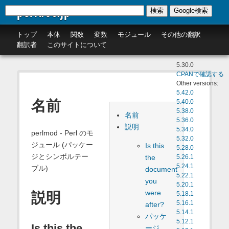
perldoc.jp
検索
Google検索
トップ
本体
関数
変数
モジュール
その他の翻訳
翻訳者
このサイトについて
5.30.0
CPANで確認する
Other versions:
5.42.0
名前
5.40.0
5.38.0
名前
5.36.0
説明
5.34.0
perlmod - Perl のモ
5.32.0
ジュール (パッケー
Is this
5.28.0
ジとシンボルテー
the
5.26.1
5.24.1
ブル)
document
5.22.1
you
5.20.1
were
説明
5.18.1
5.16.1
after?
5.14.1
パッケ
5.12.1
Is this the
ージ