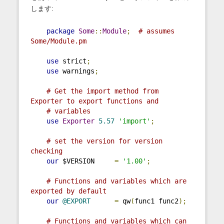
します:
package
Some
::
Module
;
# assumes 
Some/Module.pm
use
 strict
;
use
 warnings
;
# Get the import method from 
Exporter to export functions and
# variables
use
Exporter
5.57
'import'
;
# set the version for version 
checking
our
 $VERSION     
=
'1.00'
;
# Functions and variables which are 
exported by default
our
@EXPORT
=
 qw
(
func1 func2
);
# Functions and variables which can 