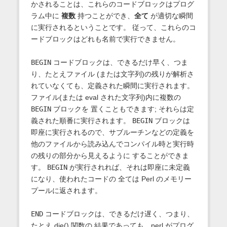
かされることは、これらのコードブロックはプログ
ラム中に
複数
持つことができ、
全て
が適切な瞬間
に実行されるということです。 従って、これらのコ
ードブロックはどれも名前で実行できません。
BEGIN
コードブロックは、できるだけ早く、つま
り、たとえファイル (または文字列)の残りが解析さ
れていなくても、定義された瞬間に実行されます。
ファイル(または eval された文字列)内に複数の
BEGIN
ブロックを 置くこともできます; それらは定
義された順番に実行されます。
BEGIN
ブロックは
即座に実行されるので、サブルーチンなどの定義を
他のファイルから読み込んでコンパイル時と実行時
の残りの部分から見えるように することができま
す。
BEGIN
が実行されれば、それは即座に未定義
になり、使われたコードの 全ては Perl のメモリー
プールに返されます。
END
コードブロックは、できるだけ遅く、つまり、
たとえ die() 関数の 結果であっても、perl がプログ