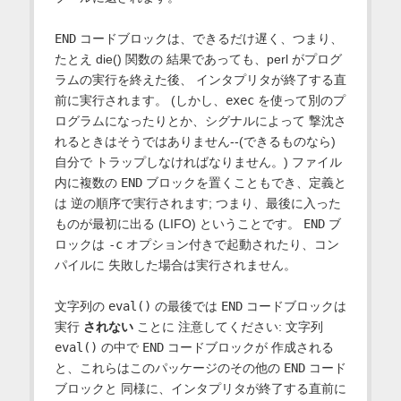
END
コードブロックは、できるだけ遅く、つまり、
たとえ die() 関数の 結果であっても、perl がプログ
ラムの実行を終えた後、 インタプリタが終了する直
前に実行されます。 (しかし、
exec
を使って別のプ
ログラムになったりとか、シグナルによって 撃沈さ
れるときはそうではありません--(できるものなら)
自分で トラップしなければなりません。) ファイル
内に複数の
END
ブロックを置くこともでき、定義と
は 逆の順序で実行されます; つまり、最後に入った
ものが最初に出る (LIFO) ということです。
END
ブ
ロックは
-c
オプション付きで起動されたり、コン
パイルに 失敗した場合は実行されません。
文字列の
eval()
の最後では
END
コードブロックは
実行
されない
ことに 注意してください: 文字列
eval()
の中で
END
コードブロックが 作成される
と、これらはこのパッケージのその他の
END
コード
ブロックと 同様に、インタプリタが終了する直前に