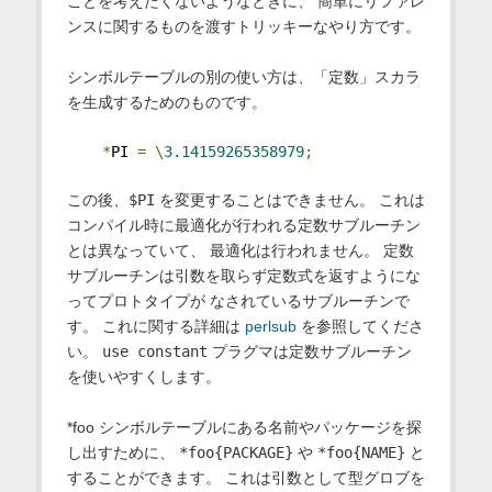
ことを考えたくないようなときに、 簡単にリファレ
ンスに関するものを渡すトリッキーなやり方です。
シンボルテーブルの別の使い方は、「定数」スカラ
を生成するためのものです。
*
PI 
=
\
3.14159265358979
;
この後、
$PI
を変更することはできません。 これは
コンパイル時に最適化が行われる定数サブルーチン
とは異なっていて、 最適化は行われません。 定数
サブルーチンは引数を取らず定数式を返すようにな
ってプロトタイプが なされているサブルーチンで
す。 これに関する詳細は
perlsub
を参照してくださ
い。
use constant
プラグマは定数サブルーチン
を使いやすくします。
*foo シンボルテーブルにある名前やパッケージを探
し出すために、
*foo{PACKAGE}
や
*foo{NAME}
と
することができます。 これは引数として型グロブを