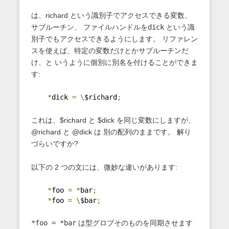
は、richard という識別子でアクセスできる変数、
サブルーチン、 ファイルハンドルを
dick
という識
別子でもアクセスできるようにします。 リファレン
スを使えば、特定の変数だけとかサブルーチンだ
け、と いうように個別に別名を付けることができま
す:
*
dick 
=
\
$richard
;
これは、$richard と $dick を同じ変数にしますが、
@richard と @dick は 別の配列のままです。 解り
づらいですか?
以下の 2 つの文には、微妙な違いがあります:
*
foo 
=
*
bar
;
*
foo 
=
\
$bar
;
*foo = *bar
は型グロブそのものを同期させます