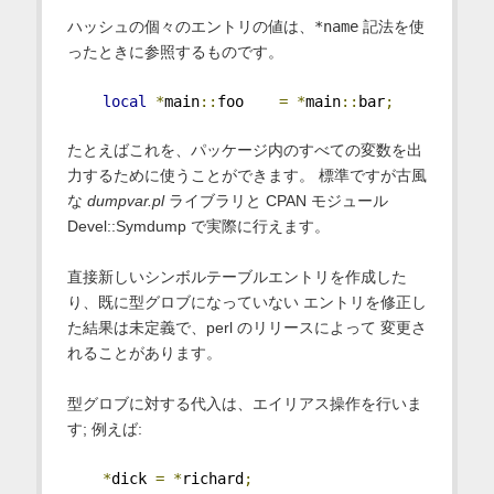
ハッシュの個々のエントリの値は、
*name
記法を使
ったときに参照するものです。
local
*
main
::
foo    
=
*
main
::
bar
;
たとえばこれを、パッケージ内のすべての変数を出
力するために使うことができます。 標準ですが古風
な
dumpvar.pl
ライブラリと CPAN モジュール
Devel::Symdump で実際に行えます。
直接新しいシンボルテーブルエントリを作成した
り、既に型グロブになっていない エントリを修正し
た結果は未定義で、perl のリリースによって 変更さ
れることがあります。
型グロブに対する代入は、エイリアス操作を行いま
す; 例えば:
*
dick 
=
*
richard
;