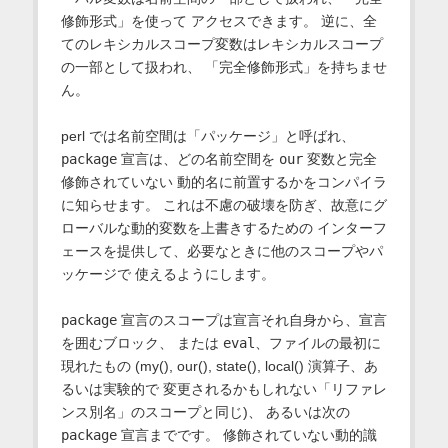
修飾形式」を使って アクセスできます。 逆に、全
てのレキシカルスコープ変数はレキシカルスコープ
の一部として扱われ、 「完全修飾形式」を持ちませ
ん。
perl では名前空間は「パッケージ」と呼ばれ、
package
宣言は、どの名前空間を
our
変数と完全
修飾されていない 動的名に前置するかをコンパイラ
に知らせます。 これは不慮の破壊を防ぎ、故意にグ
ローバルな動的変数を上書きするための インターフ
ェースを提供して、必要なときに他のスコープやパ
ッケージで 使えるようにします。
package
宣言のスコープは宣言それ自身から、宣言
を囲むブロック、 または
eval
、ファイルの最初に
現れたもの (my(), our(), state(), local() 演算子、あ
るいは実験的で 変更されるかもしれない「リファレ
ンス別名」のスコープと同じ)、 あるいは次の
package
宣言までです。 修飾されていない動的識