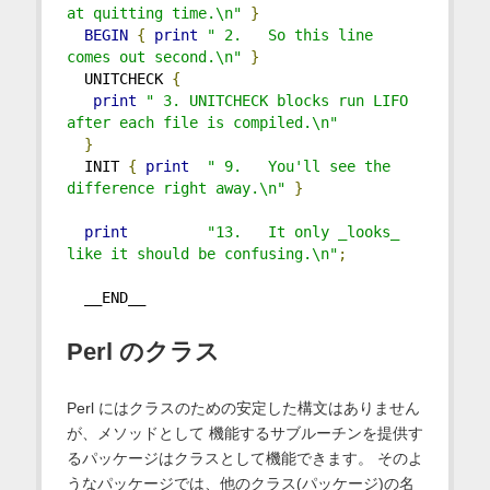
at quitting time.\n"
}
BEGIN
{
print
" 2.   So this line 
comes out second.\n"
}
  UNITCHECK 
{
print
" 3. UNITCHECK blocks run LIFO 
after each file is compiled.\n"
}
  INIT 
{
print
" 9.   You'll see the 
difference right away.\n"
}
print
"13.   It only _looks_ 
like it should be confusing.\n"
;
  __END__
Perl のクラス
Perl にはクラスのための安定した構文はありません
が、メソッドとして 機能するサブルーチンを提供す
るパッケージはクラスとして機能できます。 そのよ
うなパッケージでは、他のクラス(パッケージ)の名