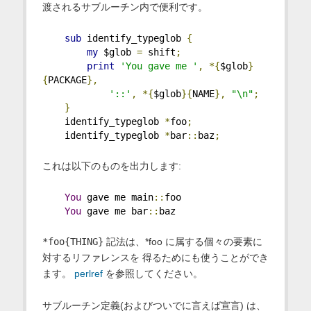
渡されるサブルーチン内で便利です。
sub
 identify_typeglob 
{
my
 $glob 
=
 shift
;
print
'You gave me '
,
*{
$glob
}
{
PACKAGE
},
'::'
,
*{
$glob
}{
NAME
},
"\n"
;
}
    identify_typeglob 
*
foo
;
    identify_typeglob 
*
bar
::
baz
;
これは以下のものを出力します:
You
 gave me main
::
foo
You
 gave me bar
::
baz
*foo{THING}
記法は、*foo に属する個々の要素に
対するリファレンスを 得るためにも使うことができ
ます。
perlref
を参照してください。
サブルーチン定義(およびついでに言えば宣言) は、