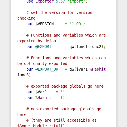
use
Exporter
5.57
'import'
;
# set the version for version 
checking
our
 $VERSION     
=
'1.00'
;
# Functions and variables which are 
exported by default
our
@EXPORT
=
 qw
(
func1 func2
);
# Functions and variables which can 
be optionally exported
our
@EXPORT_OK
=
 qw
(
$Var1 
%
Hashit
func3
);
# exported package globals go here
our
 $Var1    
=
''
;
our
%
Hashit
=
();
# non-exported package globals go 
here
# (they are still accessible as 
$Some::Module::stuff)