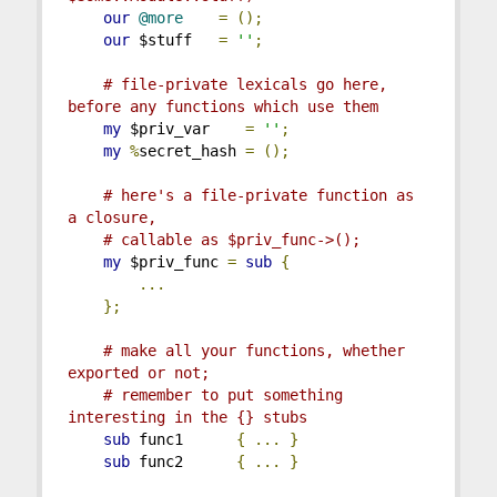
our
@more
=
();
our
 $stuff   
=
''
;
# file-private lexicals go here, 
before any functions which use them
my
 $priv_var    
=
''
;
my
%
secret_hash 
=
();
# here's a file-private function as 
a closure,
# callable as $priv_func->();
my
 $priv_func 
=
sub
{
...
};
# make all your functions, whether 
exported or not;
# remember to put something 
interesting in the {} stubs
sub
 func1      
{
...
}
sub
 func2      
{
...
}