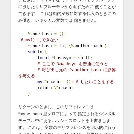
に渡したりサブルーチンから返すために 使うことが
できます。 これは動的変数に対する代入のときにの
み働き、レキシカル変数では 働きません。
%
some_hash 
=
();
# my() にできない
*
some_hash 
=
 fn
(
\%
another_hash 
);
sub
 fn 
{
local
*
hashsym 
=
 shift
;
# ここで %hashsym を普通に使うと、
# 呼び出し元の %another_hash に影響
を与える
my
%
nhash 
=
();
# したいことをする
        return 
\%
nhash
;
}
リターンのときに、このリファレンスは
*some_hash 型グロブによって 指定されるシンボル
テーブル中にあるハッシュスロットを上書きしま
す。 これは、変数のデリファレンスを明示的に行う