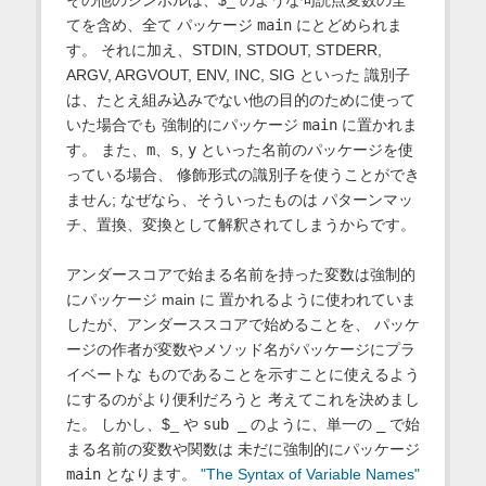
その他のシンボルは、$_ のような句読点変数の全
てを含め、全て パッケージ
main
にとどめられま
す。 それに加え、STDIN, STDOUT, STDERR,
ARGV, ARGVOUT, ENV, INC, SIG といった 識別子
は、たとえ組み込みでない他の目的のために使って
いた場合でも 強制的にパッケージ
main
に置かれま
す。 また、
m
、
s
,
y
といった名前のパッケージを使
っている場合、 修飾形式の識別子を使うことができ
ません; なぜなら、そういったものは パターンマッ
チ、置換、変換として解釈されてしまうからです。
アンダースコアで始まる名前を持った変数は強制的
にパッケージ main に 置かれるように使われていま
したが、アンダーススコアで始めることを、 パッケ
ージの作者が変数やメソッド名がパッケージにプラ
イベートな ものであることを示すことに使えるよう
にするのがより便利だろうと 考えてこれを決めまし
た。 しかし、$_ や
sub _
のように、単一の
_
で始
まる名前の変数や関数は 未だに強制的にパッケージ
main
となります。
"The Syntax of Variable Names"