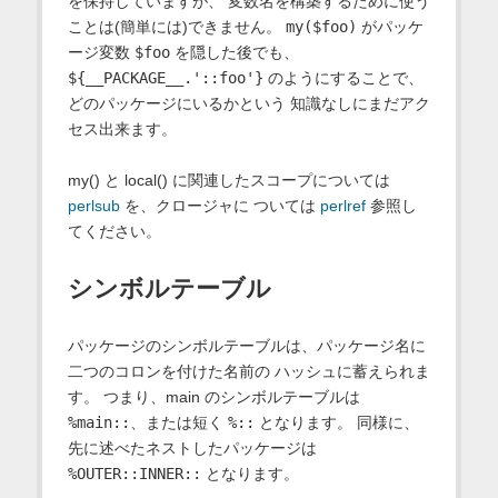
を保持していますが、 変数名を構築するために使う
ことは(簡単には)できません。
my($foo)
がパッケ
ージ変数
$foo
を隠した後でも、
${__PACKAGE__.'::foo'}
のようにすることで、
どのパッケージにいるかという 知識なしにまだアク
セス出来ます。
my() と local() に関連したスコープについては
perlsub
を、クロージャに ついては
perlref
参照し
てください。
シンボルテーブル
パッケージのシンボルテーブルは、パッケージ名に
二つのコロンを付けた名前の ハッシュに蓄えられま
す。 つまり、main のシンボルテーブルは
%main::
、または短く
%::
となります。 同様に、
先に述べたネストしたパッケージは
%OUTER::INNER::
となります。