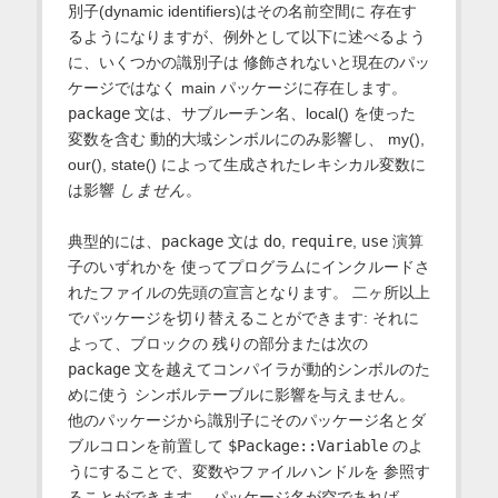
別子(dynamic identifiers)はその名前空間に 存在す
るようになりますが、例外として以下に述べるよう
に、いくつかの識別子は 修飾されないと現在のパッ
ケージではなく main パッケージに存在します。
package
文は、サブルーチン名、local() を使った
変数を含む 動的大域シンボルにのみ影響し、 my(),
our(), state() によって生成されたレキシカル変数に
は影響
しません
。
典型的には、
package
文は
do
,
require
,
use
演算
子のいずれかを 使ってプログラムにインクルードさ
れたファイルの先頭の宣言となります。 二ヶ所以上
でパッケージを切り替えることができます: それに
よって、ブロックの 残りの部分または次の
package
文を越えてコンパイラが動的シンボルのた
めに使う シンボルテーブルに影響を与えません。
他のパッケージから識別子にそのパッケージ名とダ
ブルコロンを前置して
$Package::Variable
のよ
うにすることで、変数やファイルハンドルを 参照す
ることができます。 パッケージ名が空であれば、