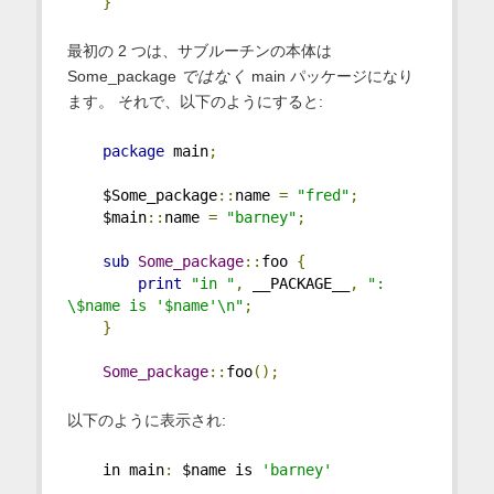
}
最初の 2 つは、サブルーチンの本体は
Some_package
ではなく
main パッケージになり
ます。 それで、以下のようにすると:
package
 main
;
    $Some_package
::
name 
=
"fred"
;
    $main
::
name 
=
"barney"
;
sub
Some_package
::
foo 
{
print
"in "
,
 __PACKAGE__
,
": 
\$name is '$name'\n"
;
}
Some_package
::
foo
();
以下のように表示され:
    in main
:
 $name is 
'barney'