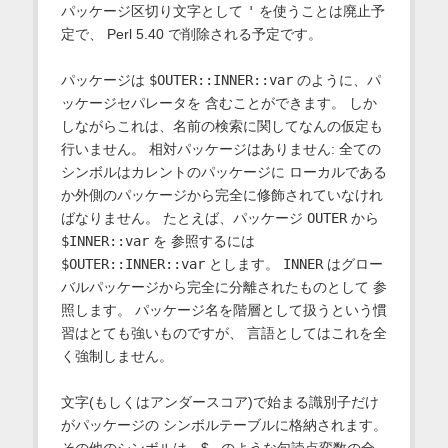
パッケージ区切り文字として
'
を使うことは廃止予
定で、 Perl 5.40 で削除される予定です。
パッケージは
$OUTER::INNER::var
のように、パ
ッケージセパレータを 含むことができます。 しか
しながらこれは、名前の検索に関してなんの仮定も
行いません。 相対パッケージはありません: 全ての
シンボルはカレントのパッケージに ローカルである
か外側のパッケージから完全に修飾されていなけれ
ばなりません。 たとえば、パッケージ
OUTER
から
$INNER::var
を 参照するには
$OUTER::INNER::var
とします。
INNER
はグロー
バルパッケージから完全に分離されたものとして 参
照します。 パッケージ名を階層として扱うという慣
習はとても強いものですが、 言語としてはこれを全
く強制しません。
文字(もしくはアンダースコア)で始まる識別子だけ
がパッケージの シンボルテーブルに格納されます。