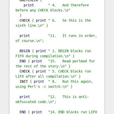
  UNITCHECK 
{
print
" 4.   And therefore 
before any CHECK blocks.\n"
}
  CHECK 
{
print
" 6.   So this is the 
sixth line.\n"
}
print
"11.   It runs in order, 
of course.\n"
;
BEGIN
{
print
" 1. BEGIN blocks run 
FIFO during compilation.\n"
}
END
{
print
"15.   Read perlmod for 
the rest of the story.\n"
}
  CHECK 
{
print
" 5. CHECK blocks run 
LIFO after all compilation.\n"
}
  INIT 
{
print
" 8.   Run this again, 
using Perl's -c switch.\n"
}
print
"12.   This is anti-
obfuscated code.\n"
;
END
{
print
"14. END blocks run LIFO 