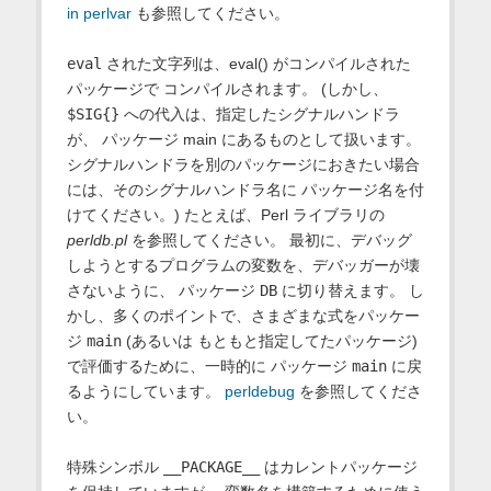
in perlvar
も参照してください。
eval
された文字列は、eval() がコンパイルされた
パッケージで コンパイルされます。 (しかし、
$SIG{}
への代入は、指定したシグナルハンドラ
が、 パッケージ main にあるものとして扱います。
シグナルハンドラを別のパッケージにおきたい場合
には、そのシグナルハンドラ名に パッケージ名を付
けてください。) たとえば、Perl ライブラリの
perldb.pl
を参照してください。 最初に、デバッグ
しようとするプログラムの変数を、デバッガーが壊
さないように、 パッケージ
DB
に切り替えます。 し
かし、多くのポイントで、さまざまな式をパッケー
ジ
main
(あるいは もともと指定してたパッケージ)
で評価するために、一時的に パッケージ
main
に戻
るようにしています。
perldebug
を参照してくださ
い。
特殊シンボル
__PACKAGE__
はカレントパッケージ