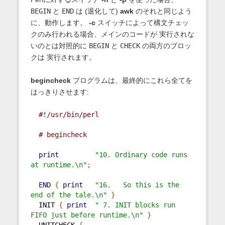
BEGIN
と
END
は (退化して)
awk
のそれと同じよう
に、動作します。
-c
スイッチによって構文チェッ
クのみ行われる場合、メインのコードが 実行されな
いのとは対照的に
BEGIN
と
CHECK
の両方のブロッ
クは 実行されます。
begincheck
プログラムは、最終的にこれら全てを
はっきりさせます:
#!/usr/bin/perl
# begincheck
print
"10. Ordinary code runs 
at runtime.\n"
;
END
{
print
"16.   So this is the 
end of the tale.\n"
}
  INIT 
{
print
" 7. INIT blocks run 
FIFO just before runtime.\n"
}