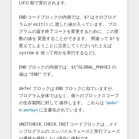
LIFO 順で実行されます。
END
コードブロックの内側では、
$?
はそのプログ
ラムが
exit()
に 渡した値が入っています。 プロ
グラムの返す終了コードを変更するために、この変
数の値を 変更することができます。 間違って
$?
を
変えてしまうことに注意してください(たとえば
system
を 使って何かを実行するなど)。
END
ブロックの内側では、
${^GLOBAL_PHASE}
の
値は
"END"
です。
defer
ブロックは
END
ブロックに似ていますが、
プログラム全体ではなく、個々のブロックスコープ
の生存期間に対して 操作します。 これらは
"defer"
in perlsyn
に文書化されています。
UNITCHECK
,
CHECK
,
INIT
コードブロックは、メイ
ンプログラムの コンパイルフェーズと実行フェーズ
の遷移を捕捉したい場合に便利です。