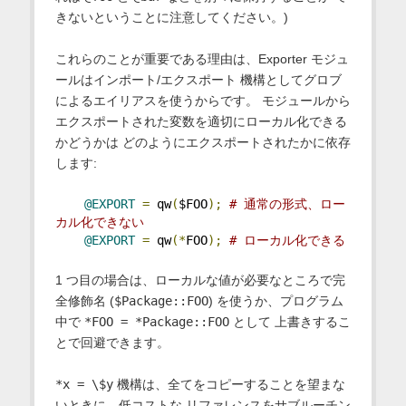
きないということに注意してください。)
これらのことが重要である理由は、Exporter モジュ
ールはインポート/エクスポート 機構としてグロブ
によるエイリアスを使うからです。 モジュールから
エクスポートされた変数を適切にローカル化できる
かどうかは どのようにエクスポートされたかに依存
します:
@EXPORT
=
 qw
(
$FOO
);
# 通常の形式、ロー
カル化できない
@EXPORT
=
 qw
(*
FOO
);
# ローカル化できる
1 つ目の場合は、ローカルな値が必要なところで完
全修飾名 (
$Package::FOO
) を使うか、プログラム
中で
*FOO = *Package::FOO
として 上書きするこ
とで回避できます。
*x = \$y
機構は、全てをコピーすることを望まな
いときに、低コストな リファレンスをサブルーチン