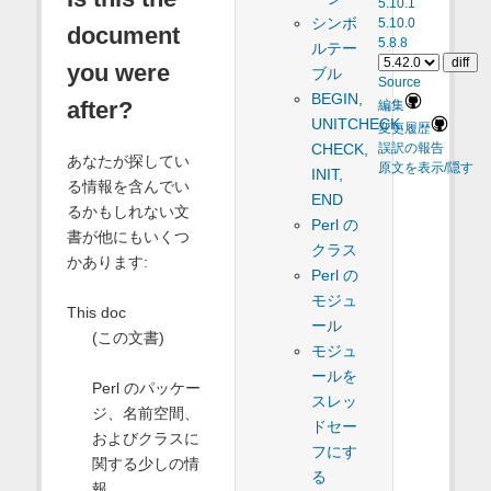
5.10.1
シンボ
5.10.0
document
5.8.8
ルテー
you were
ブル
Source
BEGIN,
after?
編集
UNITCHECK,
変更履歴
CHECK,
誤訳の報告
あなたが探してい
原文を表示/隠す
INIT,
る情報を含んでい
END
るかもしれない文
Perl の
書が他にもいくつ
クラス
かあります:
Perl の
モジュ
This doc
ール
(この文書)
モジュ
ールを
Perl のパッケー
スレッ
ジ、名前空間、
ドセー
およびクラスに
フにす
関する少しの情
る
報。