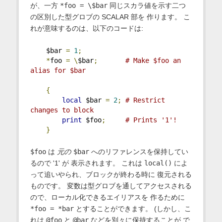
が、一方
*foo = \$bar
同じスカラ値を示す二つ
の区別した型グロブの SCALAR 部を 作ります。 こ
れが意味するのは、以下のコードは:
    $bar 
=
1
;
*
foo 
=
\
$bar
;
# Make $foo an 
alias for $bar
{
local
 $bar 
=
2
;
# Restrict 
changes to block
print
 $foo
;
# Prints '1'!
}
$foo
は
元の
$bar
へのリファレンスを保持してい
るので '1' が 表示されます。 これは
local()
によ
って追いやられ、ブロックが終わる時に 復元される
ものです。 変数は型グロブを通してアクセスされる
ので、ローカル化できるエイリアスを 作るために
*foo = *bar
とすることができます。 (しかし、こ
れは
@foo
と
@bar
などを別々に保持することが で