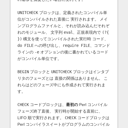
UNITCHECK
ブロックは、定義されたコンパイル単
位がコンパイルされた直後に 実行されます。 メイ
ンプログラムファイルと、それが読み込んだそれぞ
れのモジュール、 文字列
eval
、正規表現内で
(?{
})
構文を使ってコンパイルされた実行時 コード、
do FILE
への呼び出し、
require FILE
、コマンド
ラインの
-e
オプションの後に書かれているコード
がコンパイル単位です。
BEGIN
ブロックと
UNITCHECK
ブロックはインタプ
リタのフェーズとは 直接の関係はありません。 こ
れらはどのフェーズ中にも作成されて実行されま
す。
CHECK
コードブロックは、
最初の
Perl コンパイル
フェーズ終了直後、 実行時が開始する直前に、
LIFO 順で実行されます。
CHECK
コードブロックは
Perl コンパイラスイートがプログラムのコンパイル