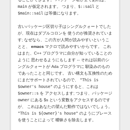
main
が仮定されます。 つまり、
$::sail
と
$main::sail
は等価になります。
古いパッケージ区切り子はシングルクォートでした
が、現在はダブルコロンを 使うのが推奨されていま
す; なぜなら、この方が人間が読みやすいというこ
とと、
emacs
マクロで読みやすいからです。 これ
はまた、C++ プログラマに自分が知っていることの
ように 思わせるようにもします -- それは以前のシ
ングルクォートが Ada プログラマに 馴染みのもの
であったことと同じです。 古い構文も互換性のため
にまだサポートされているので、
"This is
$owner's house"
のようにすると、これは
$owner::s
を アクセスします; つまり、パッケージ
owner
にある $s という変数をアクセスするのです
が、 これはあなたの望んだ動作ではないでしょう。
"This is ${owner}'s house"
のようにブレース
を使うことによって 曖昧さを除去します。