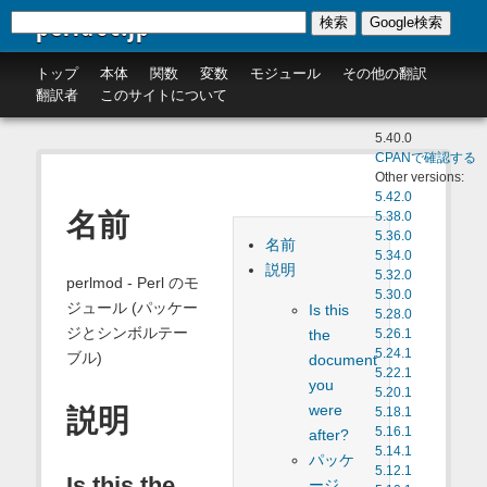
perldoc.jp
検索
Google検索
トップ
本体
関数
変数
モジュール
その他の翻訳
翻訳者
このサイトについて
5.40.0
CPANで確認する
Other versions:
5.42.0
名前
5.38.0
5.36.0
名前
5.34.0
説明
5.32.0
perlmod - Perl のモ
5.30.0
ジュール (パッケー
Is this
5.28.0
ジとシンボルテー
the
5.26.1
5.24.1
ブル)
document
5.22.1
you
5.20.1
were
説明
5.18.1
5.16.1
after?
5.14.1
パッケ
5.12.1
Is this the
ージ