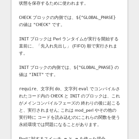
状態を保存するために使われます。
CHECK
ブロックの内側では、
${^GLOBAL_PHASE}
の値は
"CHECK"
です。
INIT
ブロックは Perl ランタイムが実行を開始する
直前に、「先入れ先出し」 (FIFO) 順で実行されま
す。
INIT
ブロックの内側では、
${^GLOBAL_PHASE}
の
値は
"INIT"
です。
require
、文字列
do
、文字列
eval
でコンパイルさ
れたコード内の
CHECK
と
INIT
のブロックは、これ
がメインコンパイルフェーズの 終わりの後に起こる
と、実行されません; これは mod_perl やその他の
実行時に コードを読み込むのにこれらの関数を使う
永続環境では問題になることがあります。
Perlに対するスイッチ
-n
と
-p
を使った場合、