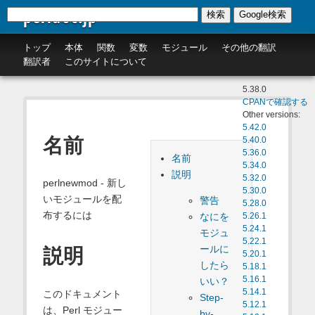
perldoc.jp
検索
Google検索
トップ
本体
関数
変数
モジュール
その他の翻訳
翻訳者
このサイトについて
5.38.0
CPANで確認する
Other versions:
5.42.0
名前
5.40.0
5.36.0
名前
5.34.0
説明
5.32.0
perlnewmod - 新し
5.30.0
いモジュールを配
警告
5.28.0
布するには
なにを
5.26.1
5.24.1
モジュ
5.22.1
ールに
説明
5.20.1
したら
5.18.1
5.16.1
いい？
5.14.1
このドキュメント
Step-
5.12.1
は、Perl モジュー
by-