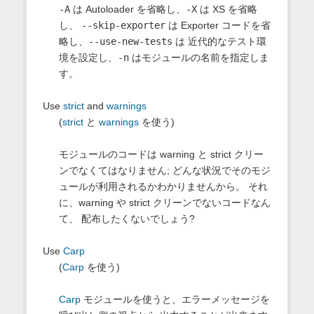
-A
は Autoloader を省略し、
-X
は XS を省略
し、
--skip-exporter
は Exporter コードを省
略し、
--use-new-tests
は 近代的なテスト環
境を設定し、
-n
はモジュールの名前を指定しま
す。
Use
strict
and
warnings
(
strict
と
warnings
を使う)
モジュールのコードは warning と strict クリー
ンでなくてはなりません; どんな状況でそのモジ
ュールが利用されるかわかりませんから。 それ
に、warning や strict クリーンでないコードなん
て、 配布したくないでしょう?
Use
Carp
(
Carp
を使う)
Carp
モジュールを使うと、エラーメッセージを