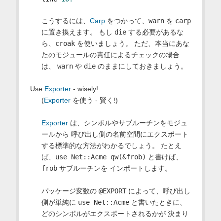
こうするには、
Carp
をつかって、
warn
を
carp
に置き換えます。 もし
die
する必要があるな
ら、
croak
を使いましょう。 ただ、本当にあな
たのモジュールの責任によるチェックの場合
は、
warn
や
die
のままにしておきましょう。
Use
Exporter
- wisely!
(
Exporter
を使う - 賢く!)
Exporter
は、シンボルやサブルーチンをモジュ
ールから 呼び出し側の名前空間にエクスポート
する標準的な方法がわかるでしょう。 たとえ
ば、
use Net::Acme qw(&frob)
と書けば、
frob
サブルーチンを インポートします。
パッケージ変数の
@EXPORT
によって、呼び出し
側が単純に
use Net::Acme
と書いたときに、
どのシンボルがエクスポートされるかが 決まり