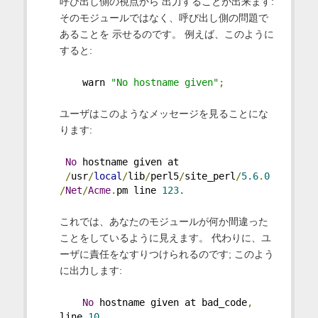
呼び出し側の視点から 出力することが出来ます:
そのモジュールではなく、呼び出し側の問題で
あることを 示せるのです。 例えば、このように
すると:
    warn 
"No hostname given"
;
ユーザはこのようなメッセージを見ることにな
ります:
No
 hostname given at
/
usr
/
local
/
lib
/
perl5
/
site_perl
/
5.6
.
0
/
Net
/
Acme
.
pm line 
123.
これでは、あなたのモジュールが何か間違った
ことをしているように見えます。 代わりに、ユ
ーザに責任をなすりつけられるのです; このよう
に出力します:
No
 hostname given at bad_code
,
line 
10.