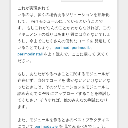
これが実現されて
いるのは、多くの場合あるソリューションを抽象化
して、 Perl モジュールにしているということで
す。 もしこれがなんのことかわからなければ、この
ドキュメントの残りはあまり 役には立たないでしょ
うし、今までにたくさんの便利なコードを 見逃して
いることでしょう。
perlmod
,
perlmodlib
,
perlmodinstall
をよく読んで、ここに戻って 来てく
ださい。
もし、あなたがやるべきことに関するモジュールが
存在せず、自分でコードを 書かないといけないとな
ったときには、そのソリューションをモジュールに
詰め込んで CPAN にアップロードすることを検討し
てください; そうすれば、他のみんなの利益になり
ます。
また、モジュールを作るときのベストプラクティス
について
perlmodstyle
を 見てみるべきでしょう。