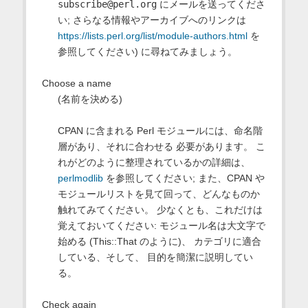
subscribe@perl.org
にメールを送ってくださ
い; さらなる情報やアーカイブへのリンクは
https://lists.perl.org/list/module-authors.html
を
参照してください) に尋ねてみましょう。
Choose a name
(名前を決める)
CPAN に含まれる Perl モジュールには、命名階
層があり、それに合わせる 必要があります。 こ
れがどのように整理されているかの詳細は、
perlmodlib
を参照してください; また、CPAN や
モジュールリストを見て回って、どんなものか
触れてみてください。 少なくとも、これだけは
覚えておいてください: モジュール名は大文字で
始める (This::That のように)、 カテゴリに適合
している、そして、 目的を簡潔に説明してい
る。
Check again