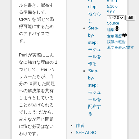
5.10.1
ルを書き、配布す
step:
5.10.0
る準備をして、
5.8.0
地なら
CPAN を 通じて取
し
Source
得可能にするため
Step-
編集
のアドバイスで
by-
変更履歴
す。
step:
誤訳の報告
原文を表示/隠す
モジュ
Perl が実際にこん
ールを
なに強力な理由の 1
作る
つとして、Perl ハ
Step-
ッカーたちが、自
by-
分の 直面した問題
step:
への解決策を共有
モジュ
しようとしている
ールを
ことが挙げられる
配布す
でしょう; だから、
る
みんなが同じ問題
作者
に悩む必要はない
SEE ALSO
わけです。