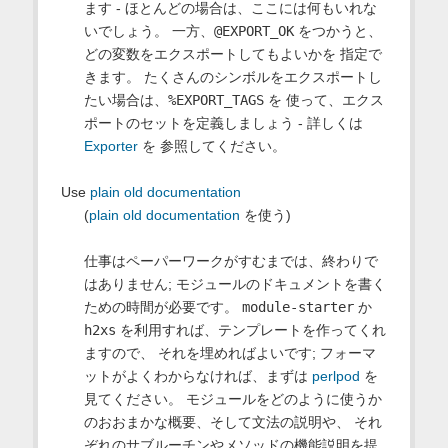
ます - ほとんどの場合は、ここには何もいれな
いでしょう。 一方、
@EXPORT_OK
をつかうと、
どの変数をエクスポートしてもよいかを 指定で
きます。 たくさんのシンボルをエクスポートし
たい場合は、
%EXPORT_TAGS
を 使って、エクス
ポートのセットを定義しましょう - 詳しくは
Exporter
を 参照してください。
Use
plain old documentation
(
plain old documentation
を使う)
仕事はペーパーワークがすむまでは、終わりで
はありません; モジュールのドキュメントを書く
ための時間が必要です。
module-starter
か
h2xs
を利用すれば、テンプレートを作ってくれ
ますので、 それを埋めればよいです; フォーマ
ットがよくわからなければ、まずは
perlpod
を
見てください。 モジュールをどのように使うか
のおおまかな概要、そして文法の説明や、 それ
ぞれのサブルーチンやメソッドの機能説明を提