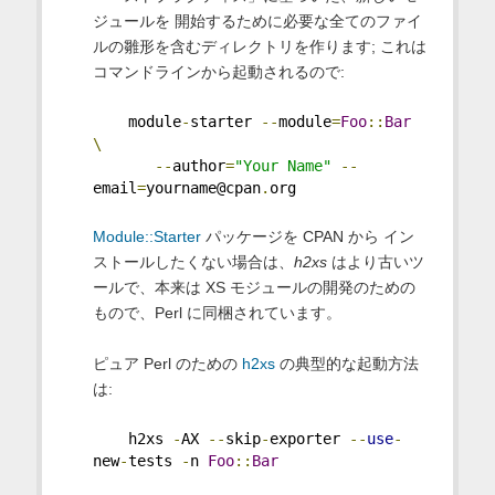
ジュールを 開始するために必要な全てのファイ
ルの雛形を含むディレクトリを作ります; これは
コマンドラインから起動されるので:
    module
-
starter 
--
module
=
Foo
::
Bar
\
--
author
=
"Your Name"
--
email
=
yourname@cpan
.
org
Module::Starter
パッケージを CPAN から イン
ストールしたくない場合は、
h2xs
はより古いツ
ールで、本来は XS モジュールの開発のための
もので、Perl に同梱されています。
ピュア Perl のための
h2xs
の典型的な起動方法
は:
    h2xs 
-
AX 
--
skip
-
exporter 
--
use
-
new
-
tests 
-
n 
Foo
::
Bar