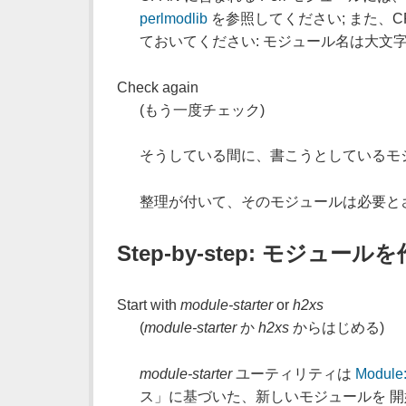
perlmodlib
を参照してください; また、
ておいてください: モジュール名は大文字で
Check again
(もう一度チェック)
そうしている間に、書こうとしているモ
整理が付いて、そのモジュールは必要と
Step-by-step: モジュール
Start with
module-starter
or
h2xs
(
module-starter
か
h2xs
からはじめる)
module-starter
ユーティリティは
Module:
ス」に基づいた、新しいモジュールを 