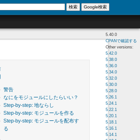
検索
Google検索
5.40.0
CPANで確認する
Other versions:
5.42.0
5.38.0
5.36.0
前
5.34.0
明
5.32.0
5.30.0
警告
5.28.0
5.26.1
なにをモジュールにしたらいい？
5.24.1
Step-by-step: 地ならし
5.22.1
Step-by-step: モジュールを作る
5.20.1
Step-by-step: モジュールを配布す
5.18.1
5.16.1
る
5.14.1