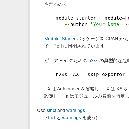
されるので:
    module
-
starter 
--
module
=
F
--
author
=
"Your Name"
-
Module::Starter
パッケージを CPAN 
で、Perl に同梱されています。
ピュア Perl のための
h2xs
の典型的な起
    h2xs 
-
AX 
--
skip
-
exporter 
-A
-X
は Autoloader を省略し、
は XS 
-n
設定し、
はモジュールの名前を指定
Use
strict
and
warnings
(
strict
と
warnings
を使う)