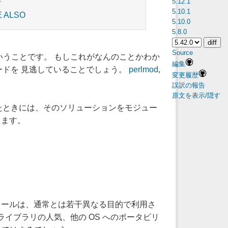
5.12.1
者
5.10.1
E ALSO
5.10.0
5.8.0
Source
いうことです。 もしこれがなんのことかわか
編集
ードを 見逃していることでしょう。
perlmod
,
変更履歴
誤訳の報告
原文を表示/隠す
たときには、そのソリューションをモジュー
ります。
モジュールは、通常とは若干異なる目的で利用さ
ライブラリの人気、他の OS へのポータビリ