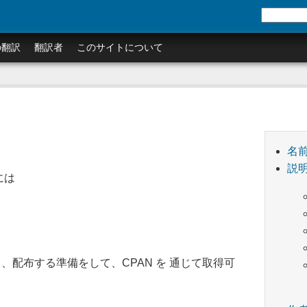
の翻訳
翻訳者
このサイトについて
名
説
には
き、配布する準備をして、CPAN を 通じて取得可