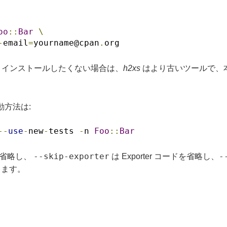
oo
::
Bar
\
-
email
=
yourname@cpan
.
org
から インストールしたくない場合は、
h2xs
はより古いツールで、本
動方法は:
--
use
-
new
-
tests 
-
n 
Foo
::
Bar
--skip-exporter
-
を省略し、
は Exporter コードを省略し、
します。