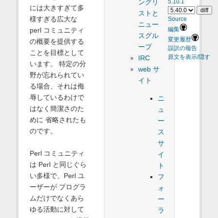
ングリ
5.10.1
には大きすぎて多
ストと
様すぎる広大な
Source
ニュー
perl コミュニティ
編集
スグル
変更履歴
の概要を提供する
ープ
誤訳の報告
ことを目標として
原文を表示/隠す
IRC
います。 特定の分
web サ
野が忘れられてい
イト
る場合、それは侮
辱しているわけで
ニ
はなく簡潔さのた
ュ
めに 省略されたも
ー
のです。
ス
サ
Perl コミュニティ
イ
は Perl と同じぐら
ト
い多様で、Perl ユ
フ
ーザーが プログラ
ォ
ムだけでなくあら
ー
ゆる活動に対して
ラ