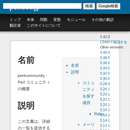
perldoc.jp
検索
Google検索
トップ
本体
関数
変数
モジュール
その他の翻訳
翻訳者
このサイトについて
5.42.0
CPANで確認する
Other versions:
5.40.0
名前
5.38.0
5.36.0
名前
5.34.0
説明
5.32.0
perlcommunity -
5.30.0
Perl コミュニティ
コミュ
5.28.0
の概要
ニティ
5.26.1
5.24.1
を探す
5.22.1
場所
説明
5.20.1
5.18.1
Raku
5.16.1
5.14.1
この文書は、詳細
メーリ
5.12.1
の一覧を提供する