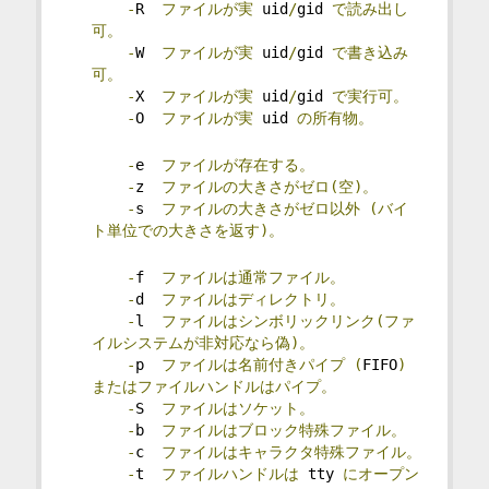
-
R  
ファイルが実
 uid
/
gid 
で読み出し
可。
-
W  
ファイルが実
 uid
/
gid 
で書き込み
可。
-
X  
ファイルが実
 uid
/
gid 
で実行可。
-
O  
ファイルが実
 uid 
の所有物。
-
e  
ファイルが存在する。
-
z  
ファイルの大きさがゼロ(空)。
-
s  
ファイルの大きさがゼロ以外
(バイ
ト単位での大きさを返す)。
-
f  
ファイルは通常ファイル。
-
d  
ファイルはディレクトリ。
-
l  
ファイルはシンボリックリンク(ファ
イルシステムが非対応なら偽)。
-
p  
ファイルは名前付きパイプ
(
FIFO
)
またはファイルハンドルはパイプ。
-
S  
ファイルはソケット。
-
b  
ファイルはブロック特殊ファイル。
-
c  
ファイルはキャラクタ特殊ファイル。
-
t  
ファイルハンドルは
 tty 
にオープン