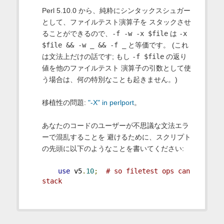
Perl 5.10.0 から、純粋にシンタックスシュガー
として、ファイルテスト演算子を スタックさせ
ることができるので、
-f -w -x $file
は
-x
$file && -w _ && -f _
と等価です。 (これ
は文法上だけの話です; もし
-f $file
の返り
値を他のファイルテスト 演算子の引数として使
う場合は、何の特別なことも起きません。)
移植性の問題:
"-X" in perlport
。
あなたのコードのユーザーが不思議な文法エラ
ーで混乱することを 避けるために、スクリプト
の先頭に以下のようなことを書いてください:
use
 v5
.
10
;
# so filetest ops can 
stack