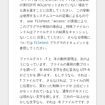
の実行許可 ACL)がセットされていない 場合で
も真を返すことに注意してください。 この挙動
は使用するシステムコールの定義によるもので
す。
use filetest 'access'
の実装により、
このプラグマが有効の場合は
_
特殊ファイルハ
ンドルはファイルテストの結果をキャッシュし
ないことに 注意してください。 さらなる情報に
ついては
filetest
プラグマのドキュメントを
参照してください。
ファイルテスト
-T
と
-B
の動作原理は、次のよ
うになっています。 ファイルの最初の数ブロッ
クを調べて、非 ASCII 文字を含む妥当な UTF-8
かどうかを 調べます。 もしそうなら、それは
-
T
ファイルです。 さもなければ、ファイルの同
じ位置から、変わった制御コードや 上位ビット
がセットされているような、通常のテキストに
は現れない文字を探します。 三分の一以上がお
かしな文字なら、それは
-B
ファイルでです; さ