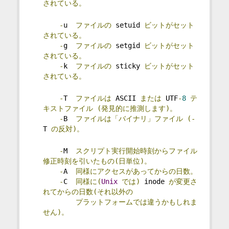
されている。
-
u  
ファイルの
 setuid 
ビットがセット
されている。
-
g  
ファイルの
 setgid 
ビットがセット
されている。
-
k  
ファイルの
 sticky 
ビットがセット
されている。
-
T  
ファイルは
 ASCII 
または
 UTF
-
8
テ
キストファイル
(発見的に推測します)。
-
B  
ファイルは「バイナリ」ファイル
(-
T 
の反対)。
-
M  
スクリプト実行開始時刻からファイル
修正時刻を引いたもの(日単位)。
-
A  
同様にアクセスがあってからの日数。
-
C  
同様に(
Unix
では)
 inode 
が変更さ
れてからの日数(それ以外の
プラットフォームでは違うかもしれま
せん)。