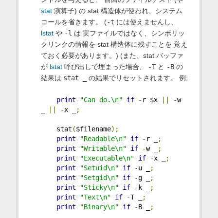
stat
演算子) の stat 構造体が使われ、システム
コールを省きます。 (
-t
には使えませんし、
lstat
や
-l
は 実ファイルではなく、シンボリッ
クリンクの情報を stat 構造体に残すことを 覚え
ておく必要があります。) (また、stat バッファ
が
lstat
呼び出しで埋まった場合、
-T
と
-B
の
結果は
stat _
の結果でリセットされます。 例:
print
"Can do.\n"
if
-
r $x 
||
-
w 
_ 
||
-
x _
;
    stat
(
$filename
);
print
"Readable\n"
if
-
r _
;
print
"Writable\n"
if
-
w _
;
print
"Executable\n"
if
-
x _
;
print
"Setuid\n"
if
-
u _
;
print
"Setgid\n"
if
-
g _
;
print
"Sticky\n"
if
-
k _
;
print
"Text\n"
if
-
T _
;
print
"Binary\n"
if
-
B _
;