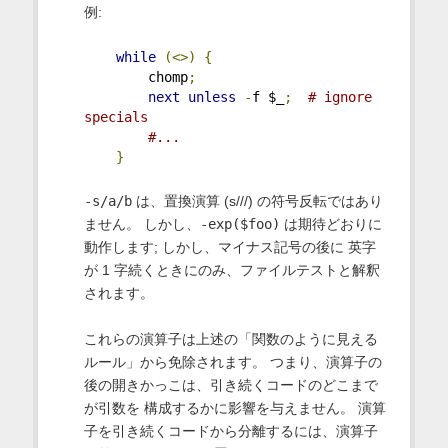
例:
while
(<>)
{
        chomp
;
next
unless
-
f $_
;
# ignore 
specials
#...
}
-s/a/b
は、置換演算 (s///) の符号反転ではあり
ません。 しかし、
-exp($foo)
は期待どおりに
動作します; しかし、マイナス記号の後に 英字
が 1 字続くときにのみ、ファイルテストと解釈
されます。
これらの演算子は上述の「関数のように見える
ルール」から免除されます。 つまり、演算子の
後の開きかっこは、引き続くコードのどこまで
が引数を 構成するかに影響を与えません。 演算
子を引き続くコードから分離するには、演算子