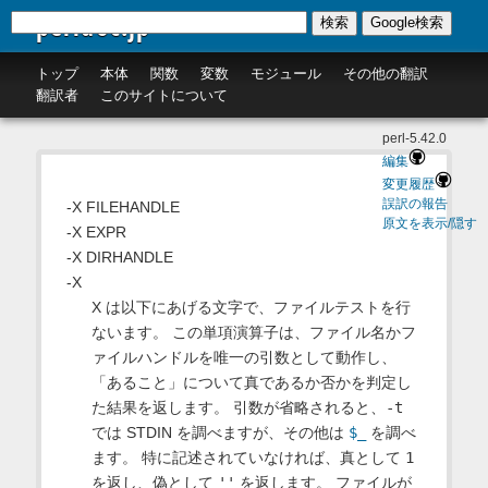
perldoc.jp
検索
Google検索
トップ
本体
関数
変数
モジュール
その他の翻訳
翻訳者
このサイトについて
perl-5.42.0
編集
変更履歴
誤訳の報告
-X FILEHANDLE
原文を表示/隠す
-X EXPR
-X DIRHANDLE
-X
X は以下にあげる文字で、ファイルテストを行
ないます。 この単項演算子は、ファイル名かフ
ァイルハンドルを唯一の引数として動作し、
「あること」について真であるか否かを判定し
た結果を返します。 引数が省略されると、
-t
では STDIN を調べますが、その他は
$_
を調べ
ます。 特に記述されていなければ、真として
1
を返し、偽として
''
を返します。 ファイルが