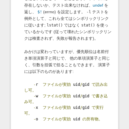
存在しないか、テスト出来なければ、
undef
を
返し、
$!
(errno) を設定します。
-l
テストを
例外として、これら全てはシンボリックリンク
に従います;
lstat()
ではなく
stat()
を使っ
ているからです (従って壊れたシンボリックリン
クは検査されず、失敗が報告されます)。
みかけは変わっていますが、優先順位は名前付
き単項演算子と同じで、 他の単項演算子と同じ
く、引数を括弧で括ることもできます。 演算子
には以下のものがあります:
-
r  
ファイルが実効
 uid
/
gid 
で読み出
し可。
-
w  
ファイルが実効
 uid
/
gid 
で書き込
み可。
-
x  
ファイルが実効
 uid
/
gid 
で実行
可。
-
o  
ファイルが実効
 uid 
の所有物。