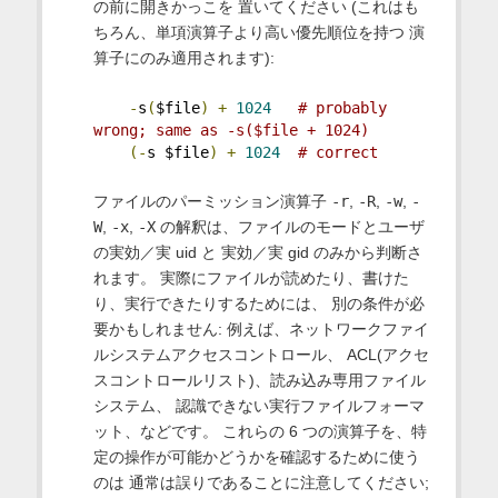
の前に開きかっこを 置いてください (これはも
ちろん、単項演算子より高い優先順位を持つ 演
算子にのみ適用されます):
-
s
(
$file
)
+
1024
# probably 
wrong; same as -s($file + 1024)
(-
s $file
)
+
1024
# correct
ファイルのパーミッション演算子
-r
,
-R
,
-w
,
-
W
,
-x
,
-X
の解釈は、ファイルのモードとユーザ
の実効／実 uid と 実効／実 gid のみから判断さ
れます。 実際にファイルが読めたり、書けた
り、実行できたりするためには、 別の条件が必
要かもしれません: 例えば、ネットワークファイ
ルシステムアクセスコントロール、 ACL(アクセ
スコントロールリスト)、読み込み専用ファイル
システム、 認識できない実行ファイルフォーマ
ット、などです。 これらの 6 つの演算子を、特
定の操作が可能かどうかを確認するために使う
のは 通常は誤りであることに注意してください;