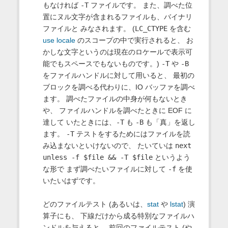
もなければ
-T
ファイルです。 また、調べた位
置にヌル文字が含まれるファイルも、バイナリ
ファイルと みなされます。 (
LC_CTYPE
を含む
use locale
のスコープの中で実行されると、 お
かしな文字というのは現在のロケールで表示可
能でもスペースでもないものです。)
-T
や
-B
をファイルハンドルに対して用いると、 最初の
ブロックを調べる代わりに、IO バッファを調べ
ます。 調べたファイルの中身が何もないとき
や、 ファイルハンドルを調べたときに EOF に
達して いたときには、
-T
も
-B
も「真」を返し
ます。
-T
テストをするためにはファイルを読
み込まないといけないので、 たいていは
next
unless -f $file && -T $file
というよう
な形で まず調べたいファイルに対して
-f
を使
いたいはずです。
どのファイルテスト (あるいは、
stat
や
lstat
) 演
算子にも、 下線だけから成る特別なファイルハ
ンドルを与えると、 前回のファイルテスト (や