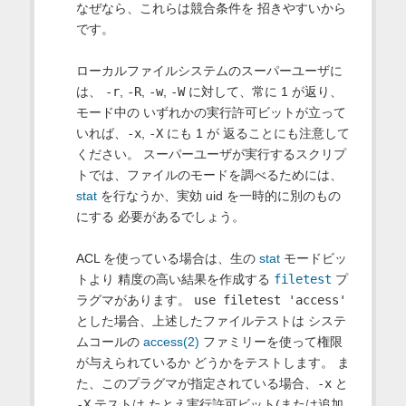
なぜなら、これらは競合条件を 招きやすいから
です。
ローカルファイルシステムのスーパーユーザに
は、
-r
,
-R
,
-w
,
-W
に対して、常に 1 が返り、
モード中の いずれかの実行許可ビットが立って
いれば、
-x
,
-X
にも 1 が 返ることにも注意して
ください。 スーパーユーザが実行するスクリプ
トでは、ファイルのモードを調べるためには、
stat
を行なうか、実効 uid を一時的に別のもの
にする 必要があるでしょう。
ACL を使っている場合は、生の
stat
モードビッ
トより 精度の高い結果を作成する
filetest
プ
ラグマがあります。
use filetest 'access'
とした場合、上述したファイルテストは システ
ムコールの
access(2)
ファミリーを使って権限
が与えられているか どうかをテストします。 ま
た、このプラグマが指定されている場合、
-x
と
-X
テストは たとえ実行許可ビット(または追加