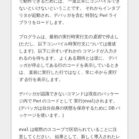
で動作できるためには、 一度正常にコンパイルでき
ないといけないということです。 それからインタプ
リタが起動され、デバッガを含む 特別な Perl ライ
ブラリをロードします。
プログラムは、最初の実行時実行文の
直前
で停止し
(ただし、以下コンパイル時実行文については後述
します)、以下に示すいずれかの コマンドが入力さ
れるのを待ちます。 よくある期待とは逆に、 デバ
ッガが停止してある行のコードを表示しているとき
は、 直前に実行した行ではなく、常に
今から実行
する
行を表示します。
デバッガが認識できないコマンドは現在のパッケー
ジ内で Perl のコードとして 実行(
eval
)されます。
(デバッガは自分自身の状態を保存するために DB パ
ッケージを使います。)
eval
は暗黙のスコープで区切られていることに注
意してください。 結果として、新しく導入されたレ