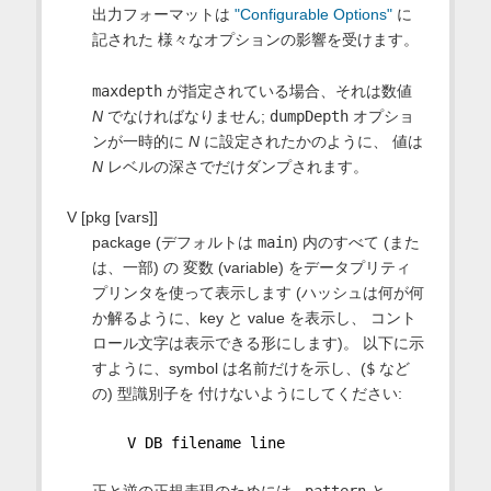
出力フォーマットは
"Configurable Options"
に
記された 様々なオプションの影響を受けます。
maxdepth
が指定されている場合、それは数値
N
でなければなりません;
dumpDepth
オプショ
ンが一時的に
N
に設定されたかのように、 値は
N
レベルの深さでだけダンプされます。
V [pkg [vars]]
package (デフォルトは
main
) 内のすべて (また
は、一部) の 変数 (variable) をデータプリティ
プリンタを使って表示します (ハッシュは何が何
か解るように、key と value を表示し、 コント
ロール文字は表示できる形にします)。 以下に示
すように、symbol は名前だけを示し、(
$
など
の) 型識別子を 付けないようにしてください:
    V DB filename line
正と逆の正規表現のためには
~pattern
と