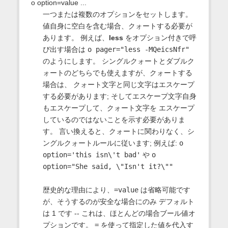
o option=value ...
一つまたは複数のオプションをセットします。
値自身に空白を含む場合、クォートする必要が
あります。 例えば、
less
をオプション付きで呼
び出す場合は
o pager="less -MQeicsNfr"
のようにします。 シングルクォートとダブルク
ォートのどちらでも使えますが、クォートする
場合は、 クォート文字と同じ文字はエスケープ
する必要があります; そしてエスケープ文字自身
もエスケープして、クォート文字を エスケープ
しているのではないことを示す必要がありま
す。 言い換えると、クォートに関わりなく、シ
ングルクォートルールに従います; 例えば:
o
option='this isn\'t bad'
や
o
option="She said, \"Isn't it?\""
歴史的な理由により、
=value
は省略可能です
が、そうするのが安全な場合にのみ デフォルト
は 1 です -- これは、ほとんどの場合ブール値オ
プションです。
=
を使って指定した値を代入す