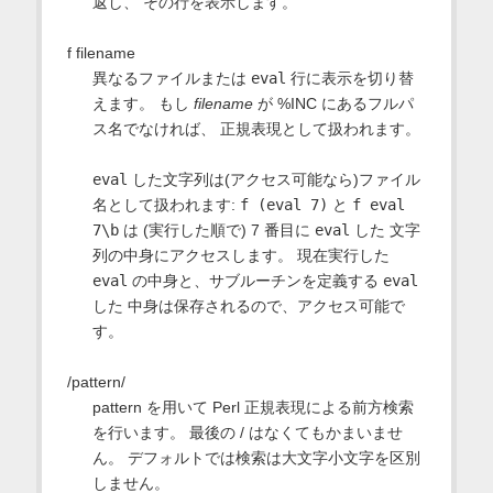
返し、 その行を表示します。
f filename
異なるファイルまたは
eval
行に表示を切り替
えます。 もし
filename
が %INC にあるフルパ
ス名でなければ、 正規表現として扱われます。
eval
した文字列は(アクセス可能なら)ファイル
名として扱われます:
f (eval 7)
と
f eval
7\b
は (実行した順で) 7 番目に
eval
した 文字
列の中身にアクセスします。 現在実行した
eval
の中身と、サブルーチンを定義する
eval
した 中身は保存されるので、アクセス可能で
す。
/pattern/
pattern を用いて Perl 正規表現による前方検索
を行います。 最後の / はなくてもかまいませ
ん。 デフォルトでは検索は大文字小文字を区別
しません。