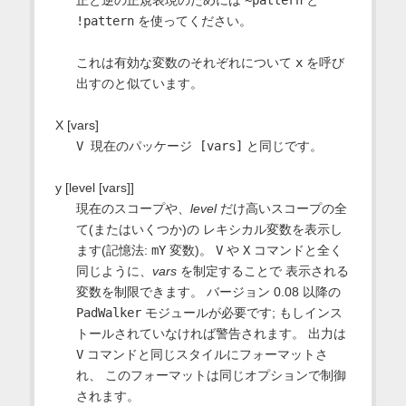
!pattern
を使ってください。
これは有効な変数のそれぞれについて
x
を呼び
出すのと似ています。
X [vars]
V 現在のパッケージ [vars]
と同じです。
y [level [vars]]
現在のスコープや、
level
だけ高いスコープの全
て(またはいくつか)の レキシカル変数を表示し
ます(記憶法:
mY
変数)。
V
や
X
コマンドと全く
同じように、
vars
を制定することで 表示される
変数を制限できます。 バージョン 0.08 以降の
PadWalker
モジュールが必要です; もしインス
トールされていなければ警告されます。 出力は
V
コマンドと同じスタイルにフォーマットさ
れ、 このフォーマットは同じオプションで制御
されます。