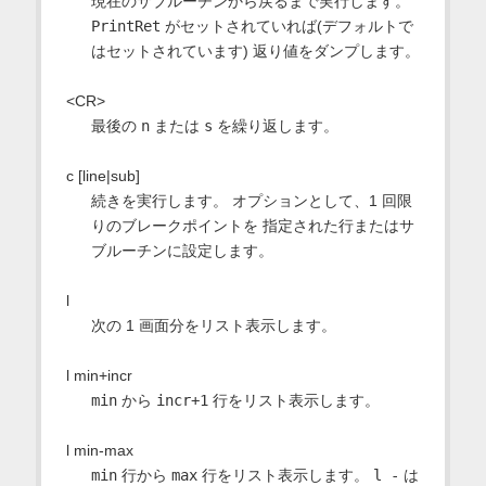
現在のサブルーチンから戻るまで実行します。
PrintRet
がセットされていれば(デフォルトで
はセットされています) 返り値をダンプします。
<CR>
最後の
n
または
s
を繰り返します。
c [line|sub]
続きを実行します。 オプションとして、1 回限
りのブレークポイントを 指定された行またはサ
ブルーチンに設定します。
l
次の 1 画面分をリスト表示します。
l min+incr
min
から
incr+1
行をリスト表示します。
l min-max
min
行から
max
行をリスト表示します。
l -
は