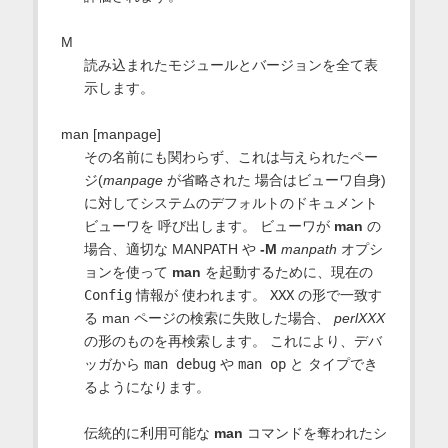
M
読み込まれたモジュールとバージョンを全て表
示します。
man [manpage]
その名前にも関わらず、これは与えられたペー
ジ(
manpage
が省略された 場合はビューワ自身)
に対してシステムのデフォルトのドキュメント
ビューワを 呼び出します。 ビューワが
man
の
場合、適切な MANPATH や
-M
manpath
オプシ
ョンを使って
man
を起動するために、現在の
Config
情報が 使われます。
XXX
の形で一致す
る man ページの検索に失敗した場合、
perlXXX
の形のものを再検索します。 これにより、デバ
ッガから
man debug
や
man op
と タイプでき
るようになります。
伝統的に利用可能な
man
コマンドを奪われたシ