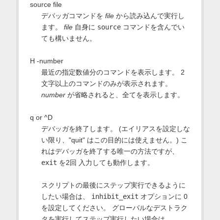
source file
デバッガコマンドを
file
から読み込んで実行し
ます。
file
自身に
source
コマンドを含んでい
ても構いません。
H -number
最近の指定数値分のコマンドを表示します。 2
文字以上のコマンドのみが表示されます。
number
が省略されると、全てを表示します。
q or ^D
デバッガを終了します。 (エイリアスを設定しな
い限り、"quit" はこの目的には使えません。) こ
れはデバッガを終了する唯一の方法ですが、
exit
を2回 入力しても動作します。
スクリプトの最後にステップ実行できるように
したい場合は、
inhibit_exit
オプションに 0
を設定してください。 グローバルなデストラク
タを実行してステップ実行したい場合は、