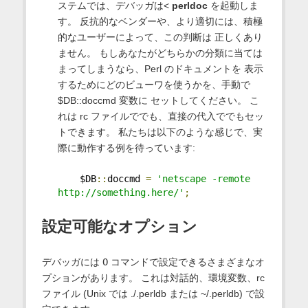
ステムでは、デバッガは<
perldoc
を起動しま
す。 反抗的なベンダーや、より適切には、積極
的なユーザーによって、この判断は 正しくあり
ません。 もしあなたがどちらかの分類に当ては
まってしまうなら、Perl のドキュメントを 表示
するためにどのビューワを使うかを、手動で
$DB::doccmd 変数に セットしてください。 こ
れは rc ファイルででも、直接の代入ででもセッ
トできます。 私たちは以下のような感じで、実
際に動作する例を待っています:
    $DB
::
doccmd 
=
'netscape -remote 
http://something.here/'
;
設定可能なオプション
デバッガには
O
コマンドで設定できるさまざまなオ
プションがあります。 これは対話的、環境変数、rc
ファイル (Unix では ./.perldb または ~/.perldb) で設