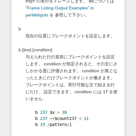
expr
の実行をトレースします。 例については
"Frame Listing Output Examples" in
perldebguts
を 参照して下さい。
b
現在の位置にブレークポイントを設定します。
b [line] [condition]
与えられた行の直前にブレークポイントを設定
します。 condition が指定されると、その文にさ
しかかる度に評価されます。 condition が真とな
ったときにだけブレークポイントが働きます。
ブレークポイントは、実行可能な文で始まる行
にだけ、 設定できます。 condition には
if
を使
いません:
    b 
237
 $x 
>
30
    b 
237
++
$count237 
<
11
    b 
33
/
pattern
/
i