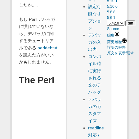
5.10.1
したか。」
設定可
5.10.0
5.8.8
能なオ
5.6.1
もし Perl デバッガ
プショ
に慣れていないな
ン
Source
ら、デバッガに関
デバッ
編集
するチュートリア
ガの入
変更履歴
ルである
perldebtut
誤訳の報告
出力
原文を表示/隠す
を読んだ方がいい
コンパ
かもしれません。
イル時
に実行
The Perl
される
文のデ
バッグ
デバッ
ガのカ
スタマ
イズ
readline
対応 /