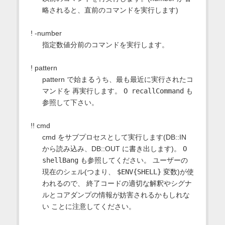
略されると、直前のコマンドを実行します)
! -number
指定数値分前のコマンドを実行します。
! pattern
pattern で始まるうち、最も最近に実行されたコ
マンドを 再実行します。
O recallCommand
も
参照して下さい。
!! cmd
cmd をサブプロセスとして実行します(DB::IN
から読み込み、DB::OUT に書き出します)。
O
shellBang
も参照してください。 ユーザーの
現在のシェル(つまり、
$ENV{SHELL}
変数)が使
われるので、 終了コードの適切な解釈やシグナ
ルとコアダンプの情報が妨害されるかもしれな
い ことに注意してください。