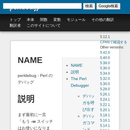
perldoc.jp
検索
Google検索
トップ
本体
関数
変数
モジュール
その他の翻訳
翻訳者
このサイトについて
5.12.1
CPANで確認する
Other versions:
5.42.0
NAME
5.40.0
5.38.0
NAME
5.36.0
説明
5.34.0
perldebug - Perl の
The Perl
5.32.0
デバッグ
5.30.0
Debugger
5.28.0
5.26.1
デバッ
説明
5.24.1
ガを呼
5.22.1
び出す
5.20.1
まず最初に一言
5.18.1
デバッ
5.16.1
「もう
-w
スイッチ
ガコマ
5.14.1
はお使いになりま
ンド