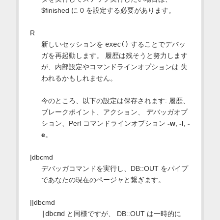
$finished に 0 を設定する必要があります。
R
新しいセッションを
exec()
することでデバッ
ガを再起動します。 履歴は残そうと努力します
が、内部設定やコマンドラインオプションは 失
われるかもしれません。
今のところ、以下の設定は保存されます: 履歴、
ブレークポイント、アクション、 デバッガオプ
ション、Perl コマンドラインオプション
-w
,
-I
,
-
e
。
|dbcmd
デバッガコマンドを実行し、DB::OUT をパイプ
であなたの現在のページャと繋ぎます。
||dbcmd
|dbcmd
と同様ですが、 DB::OUT は一時的に