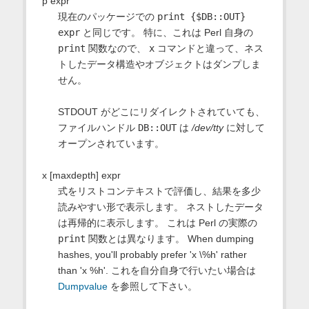
p expr
現在のパッケージでの
print {$DB::OUT}
expr
と同じです。 特に、これは Perl 自身の
print
関数なので、
x
コマンドと違って、ネス
トしたデータ構造やオブジェクトはダンプしま
せん。
STDOUT がどこにリダイレクトされていても、
ファイルハンドル
DB::OUT
は
/dev/tty
に対して
オープンされています。
x [maxdepth] expr
式をリストコンテキストで評価し、結果を多少
読みやすい形で表示します。 ネストしたデータ
は再帰的に表示します。 これは Perl の実際の
print
関数とは異なります。 When dumping
hashes, you'll probably prefer 'x \%h' rather
than 'x %h'. これを自分自身で行いたい場合は
Dumpvalue
を参照して下さい。