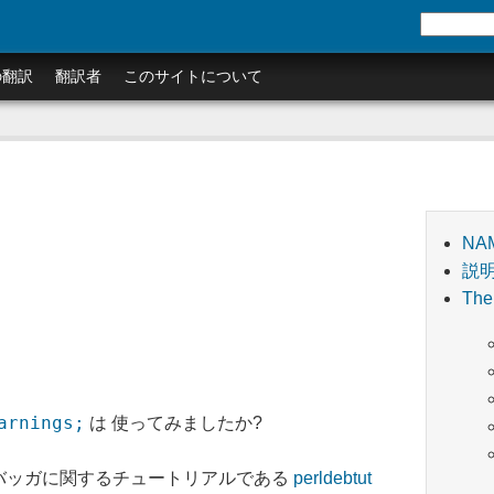
の翻訳
翻訳者
このサイトについて
NA
説
The
arnings;
は 使ってみましたか?
、デバッガに関するチュートリアルである
perldebtut