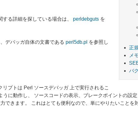
関する詳細を探している場合は、
perldebguts
を
は、デバッガ自体の文書である
perl5db.pl
を参照し
正
メ
SE
バ
プトは Perl ソースデバッガ 上で実行されるこ
環境のように動作し、 ソースコードの表示、ブレークポイントの設
力できます。 これはとても便利なので、単にやりたいことを対