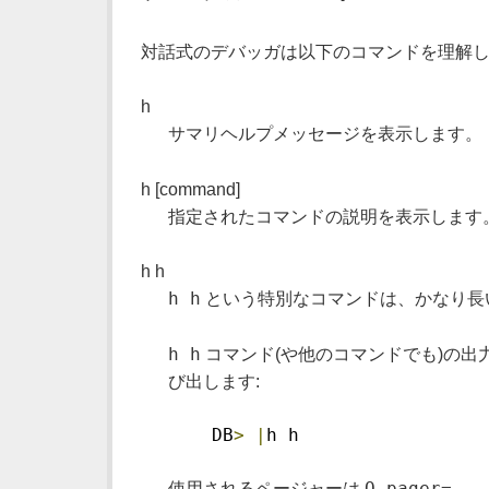
対話式のデバッガは以下のコマンドを理解し
h
サマリヘルプメッセージを表示します。
h [command]
指定されたコマンドの説明を表示します
h h
h h
という特別なコマンドは、かなり長
h h
コマンド(や他のコマンドでも)の
び出します:
    DB
>
|
h h
O pager=...
使用されるページャーは