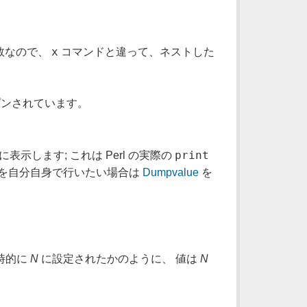
x
数なので、
コマンドと違って、ネストした
プンされています。
print
します; これは Perl の実際の
 これを自分自身で行いたい場合は
Dumpvalue
を
時的に
N
に設定されたかのように、 値は
N