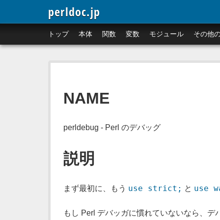
perldoc.jp
トップ
本体
関数
変数
モジュール
その他
NAME
perldebug - Perl のデバッグ
説明
use strict;
use w
まず最初に、もう
と
もし Perl デバッガに慣れていないなら