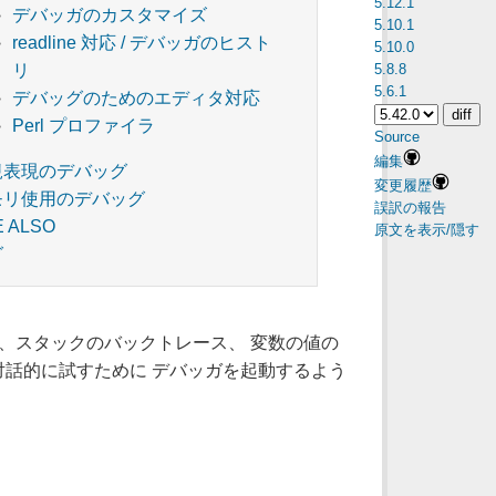
5.12.1
デバッガのカスタマイズ
5.10.1
readline 対応 / デバッガのヒスト
5.10.0
5.8.8
リ
5.6.1
デバッグのためのエディタ対応
Perl プロファイラ
Source
編集
規表現のデバッグ
変更履歴
モリ使用のデバッグ
誤訳の報告
E ALSO
原文を表示/隠す
グ
定、スタックのバックトレース、 変数の値の
話的に試すために デバッガを起動するよう