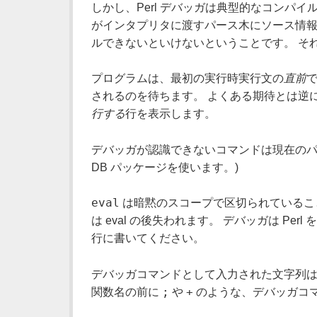
しかし、Perl デバッガは典型的なコンパイ
がインタプリタに渡すパース木にソース情報
ルできないといけないということです。 それ
プログラムは、最初の実行時実行文の
直前
で
されるのを待ちます。 よくある期待とは逆
行する
行を表示します。
デバッガが認識できないコマンドは現在のパッケ
DB パッケージを使います。)
eval
は暗黙のスコープで区切られているこ
は eval の後失われます。 デバッガは 
行に書いてください。
デバッガコマンドとして入力された文字列は
;
+
関数名の前に
や
のような、デバッガコマ