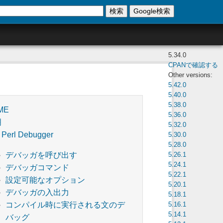
検索
Google検索
5.34.0
CPANで確認する
Other versions:
5.42.0
5.40.0
5.38.0
ME
5.36.0
明
5.32.0
 Perl Debugger
5.30.0
5.28.0
5.26.1
デバッガを呼び出す
5.24.1
デバッガコマンド
5.22.1
設定可能なオプション
5.20.1
デバッガの入出力
5.18.1
5.16.1
コンパイル時に実行される文のデ
5.14.1
バッグ