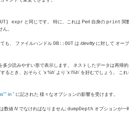
OUT} expr
print
と同じです。 特に、これは Perl 自身の
関
せん。
DB::OUT
いても、 ファイルハンドル
は
/dev/tty
に対して オー
少読みやすい形で表示します。 ネストしたデータは再帰的に表示
とき、おそらく 'x %h' より 'x \%h' を好むでしょう。
s"" in "
に記された 様々なオプションの影響を受けます。
dumpDepth
れは数値
N
でなければなりません;
オプションが一