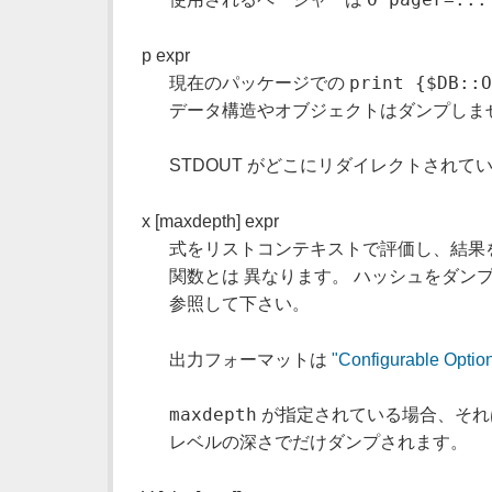
p expr
print {$DB::
現在のパッケージでの
データ構造やオブジェクトはダンプしま
STDOUT がどこにリダイレクトされて
x [maxdepth] expr
式をリストコンテキストで評価し、結果を多
関数とは 異なります。 ハッシュをダンプする
参照して下さい。
出力フォーマットは
"Configurable Option
maxdepth
が指定されている場合、そ
レベルの深さでだけダンプされます。