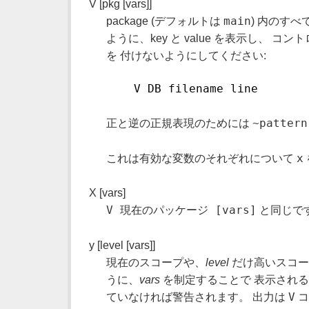
V [pkg [vars]]
main
package (デフォルトは
) 内のすべ
ように、key と value を表示し、 
を 付けないようにしてください:
    V DB filename line
~pattern
正と逆の正規表現のためには
x
これは有効な変数のそれぞれについて
X [vars]
V 現在のパッケージ [vars]
と同じで
y [level [vars]]
現在のスコープや、
level
だけ高いスコー
うに、
vars
を制定することで 表示される変
V
ていなければ警告されます。 出力は
コ