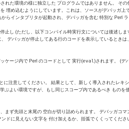
ルされた環境の様に独立した プログラムではありません。 その代
を 埋め込むようにしています。これは、ソースがデバッガ上で
からインタプリタが起動され、デバッガを含む 特別な Perl 
停止し (ただし、以下コンパイル時実行文については後述しま
に、 デバッガが停止してある行のコードを表示しているときは
eval
ージ内で Perl のコードとして 実行(
)されます。 (
とに注意してください。 結果として、新しく導入されたレキ
Perl を学ぶよい環境ですが、もし同じスコープ内であるべき もの
、まず先頭と末尾の 空白が切り詰められます。 デバッガコマ
ンドに見えない文字を 付け加えるか、括弧でくくってくださ