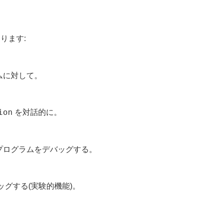
ります:
ムに対して。
ion
を対話的に。
たプログラムをデバッグする。
グする(実験的機能)。