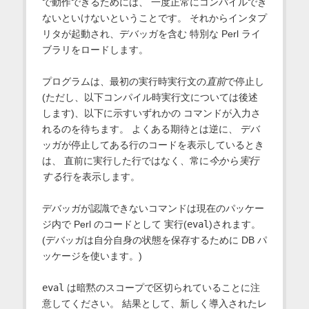
で動作できるためには、 一度正常にコンパイルでき
ないといけないということです。 それからインタプ
リタが起動され、デバッガを含む 特別な Perl ライ
ブラリをロードします。
プログラムは、最初の実行時実行文の
直前
で停止し
(ただし、以下コンパイル時実行文については後述
します)、以下に示すいずれかの コマンドが入力さ
れるのを待ちます。 よくある期待とは逆に、 デバ
ッガが停止してある行のコードを表示しているとき
は、 直前に実行した行ではなく、常に
今から実行
する
行を表示します。
デバッガが認識できないコマンドは現在のパッケー
ジ内で Perl のコードとして 実行(
eval
)されます。
(デバッガは自分自身の状態を保存するために DB パ
ッケージを使います。)
eval
は暗黙のスコープで区切られていることに注
意してください。 結果として、新しく導入されたレ