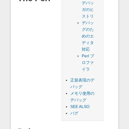
デバッ
ガのヒ
ストリ
デバッ
グのた
めのエ
ディタ
対応
Perl プ
ロファ
イラ
正規表現のデ
バッグ
メモリ使用の
デバッグ
SEE ALSO
バグ