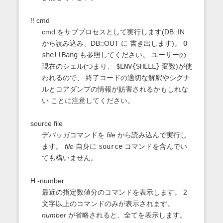
!! cmd
cmd をサブプロセスとして実行します(DB::IN
から読み込み、DB::OUT に 書き出します)。
O
shellBang
も参照してください。 ユーザーの
現在のシェル(つまり、
$ENV{SHELL}
変数)が使
われるので、 終了コードの適切な解釈やシグナ
ルとコアダンプの情報が妨害されるかもしれな
い ことに注意してください。
source file
デバッガコマンドを
file
から読み込んで実行し
ます。
file
自身に
source
コマンドを含んでい
ても構いません。
H -number
最近の指定数値分のコマンドを表示します。 2
文字以上のコマンドのみが表示されます。
number
が省略されると、全てを表示します。