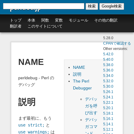
perldoc.jp
検索
Google検索
トップ
本体
関数
変数
モジュール
その他の翻訳
翻訳者
このサイトについて
5.28.0
CPANで確認する
Other versions:
5.42.0
NAME
5.40.0
5.38.0
NAME
5.36.0
説明
5.34.0
perldebug - Perl の
The Perl
5.32.0
デバッグ
5.30.0
Debugger
5.26.1
5.24.1
デバッ
説明
5.22.1
ガを呼
5.20.1
び出す
5.18.1
まず最初に、もう
5.16.1
デバッ
5.14.1
use strict;
と
ガコマ
5.12.1
use warnings;
は
ンド