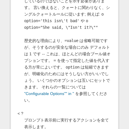
しているのではないことを示す必要がありま
す。 言い換えると、クォートに関わりなく、シ
ングルクォートルールに従います; 例えば:
o
option='this isn\'t bad'
や
o
option="She said, \"Isn't it?\""
歴史的な理由により、
=value
は省略可能です
が、そうするのが安全な場合にのみ デフォルト
は 1 です -- これは、ほとんどの場合ブール値オ
プションです。
=
を使って指定した値を代入す
る方が常によいです。
option
は短縮できます
が、明確化のためにはそうしない方がいいでし
ょう。 いくつかのオプションは互いにセットで
きます。 それらの一覧については
"Configurable Options"" in "
を参照してくださ
い。
< ?
プロンプト表示前に実行するアクションを全て
表示します。