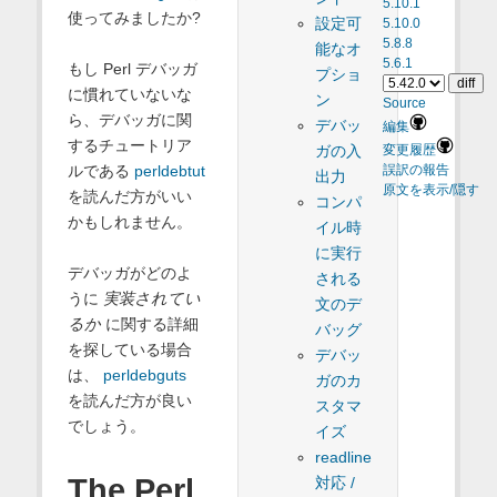
5.10.1
使ってみましたか?
設定可
5.10.0
5.8.8
能なオ
5.6.1
もし Perl デバッガ
プショ
に慣れていないな
ン
Source
ら、デバッガに関
デバッ
編集
するチュートリア
ガの入
変更履歴
ルである
perldebtut
誤訳の報告
出力
原文を表示/隠す
を読んだ方がいい
コンパ
かもしれません。
イル時
に実行
デバッガがどのよ
される
うに
実装されてい
文のデ
るか
に関する詳細
バッグ
を探している場合
デバッ
は、
perldebguts
ガのカ
を読んだ方が良い
スタマ
でしょう。
イズ
readline
The Perl
対応 /