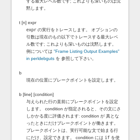
する最大レベル数です; これよりも深いものは沈
黙します。
t [n] expr
expr
の実行をトレースします。 オプションの
引数は現在のもの以下でトレースする最大レベ
ル数です; これよりも深いものは沈黙します。
例については
"Frame Listing Output Examples"
in perldebguts
を 参照して下さい。
b
現在の位置にブレークポイントを設定します。
b [line] [condition]
与えられた行の直前にブレークポイントを設定
します。 condition が指定されると、その文にさ
しかかる度に評価されます: condition が 真とな
ったときにだけブレークポイントが働きます。
ブレークポイントは、実行可能な文で始まる行
にだけ、設定できます。 condition には
if
を使