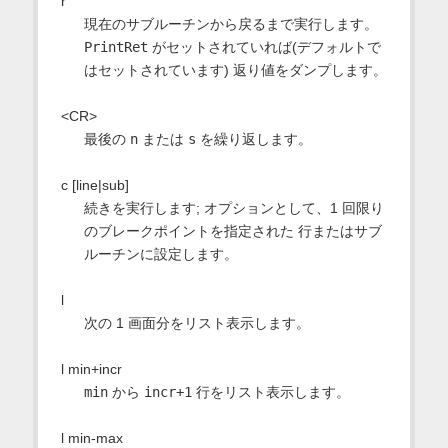
r
現在のサブルーチンから戻るまで実行します。
PrintRet
がセットされていれば(デフォルトで
はセットされています) 返り値をダンプします。
<CR>
最後の
n
または
s
を繰り返します。
c [line|sub]
続きを実行します; オプションとして、1 回限り
のブレークポイントを指定された 行またはサブ
ルーチンに設定します。
l
次の 1 画面分をリスト表示します。
l min+incr
min
から
incr+1
行をリスト表示します。
l min-max