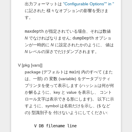
出力フォーマットは
"Configurable Options"" in "
に記された 様々なオプションの影響を受けま
す。
maxdepth
が指定されている場合、それは数値
N
でなければなりません;
dumpDepth
オプショ
ンが一時的に
N
に設定されたかのように、 値は
N
レベルの深さでだけダンプされます。
V [pkg [vars]]
package (デフォルトは
main
) 内のすべて (また
は、一部) の 変数 (variable) をデータプリティ
プリンタを使って表示します (ハッシュは何が何
か解るように、key と value を表示し、 コント
ロール文字は表示できる形にします)。 以下に示
すように、symbol は名前だけを示し、(
$
など
の) 型識別子を 付けないようにしてください:
    V DB filename line