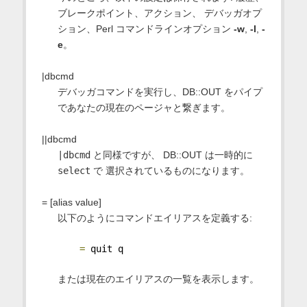
ブレークポイント、アクション、 デバッガオプ
ション、Perl コマンドラインオプション
-w
,
-I
,
-
e
。
|dbcmd
デバッガコマンドを実行し、DB::OUT をパイプ
であなたの現在のページャと繋ぎます。
||dbcmd
|dbcmd
と同様ですが、 DB::OUT は一時的に
select
で 選択されているものになります。
= [alias value]
以下のようにコマンドエイリアスを定義する:
=
 quit q
または現在のエイリアスの一覧を表示します。