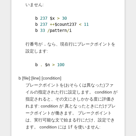
いません:
    b 
237
 $x 
>
30
    b 
237
++
$count237 
<
11
    b 
33
/
pattern
/
i
行番号が
.
なら、現在行にブレークポイントを
設定します:
    b 
.
 $n 
>
100
b [file]:[line] [condition]
ブレークポイントを(おそらくは異なった)ファ
イルの指定された行に設定します。 condition が
指定されると、その文にさしかかる度に評価さ
れます: condition が 真となったときにだけブレ
ークポイントが働きます。 ブレークポイント
は、実行可能な文で始まる行にだけ、設定でき
ます。 condition には
if
を使いません: