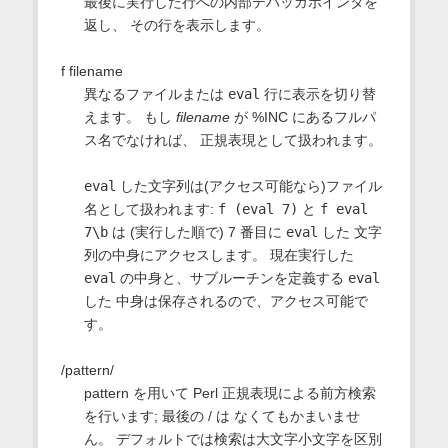
最後に実行した行への内部デバッガポインタを
返し、 その行を表示します。
f filename
異なるファイルまたは
eval
行に表示を切り替
えます。 もし
filename
が %INC にあるフルパ
ス名でなければ、 正規表現として扱われます。
eval
した文字列は(アクセス可能なら)ファイル
名として扱われます:
f (eval 7)
と
f eval
7\b
は (実行した順で) 7 番目に
eval
した 文字
列の中身にアクセスします。 現在実行した
eval
の中身と、サブルーチンを定義する
eval
した 中身は保存されるので、アクセス可能で
す。
/pattern/
pattern を用いて Perl 正規表現による前方検索
を行います; 最後の / は なくてもかまいませ
ん。 デフォルトでは検索は大文字小文字を区別