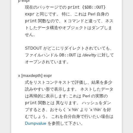
p expr
現在のパッケージでの
print {$DB::OUT}
expr
と同じです。 特に、これは Perl 自身の
print
関数なので、
x
コマンドと違って、ネス
トしたデータ構造やオブジェクトはダンプしま
せん。
STDOUT がどこにリダイレクトされていても、
ファイルハンドル
DB::OUT
は
/dev/tty
に対して
オープンされています。
x [maxdepth] expr
式をリストコンテキストで評価し、結果を多少
読みやすい形で表示します。 ネストしたデータ
は再帰的に表示します; これは Perl の実際の
print
関数とは 異なります。 ハッシュをダン
プするとき、おそらく 'x %h' より 'x \%h' を好
むでしょう。 これを自分自身で行いたい場合は
Dumpvalue
を参照して下さい。