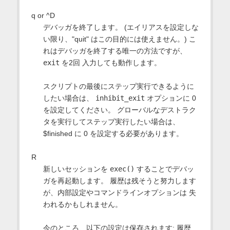
q or ^D
デバッガを終了します。 (エイリアスを設定しな
い限り、"quit" はこの目的には使えません。) こ
れはデバッガを終了する唯一の方法ですが、
exit
を2回 入力しても動作します。
スクリプトの最後にステップ実行できるように
したい場合は、
inhibit_exit
オプションに 0
を設定してください。 グローバルなデストラク
タを実行してステップ実行したい場合は、
$finished に 0 を設定する必要があります。
R
新しいセッションを
exec()
することでデバッ
ガを再起動します。 履歴は残そうと努力します
が、内部設定やコマンドラインオプションは 失
われるかもしれません。
今のところ、以下の設定は保存されます: 履歴、