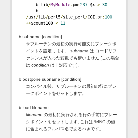
    b lib
/
MyModule
.
pm
:
237
 $x 
>
30
    b 
/
usr
/
lib
/
perl5
/
site_perl
/
CGI
.
pm
:
100
++
$count100 
<
11
b subname [condition]
サブルーチンの最初の実行可能文にブレークポ
イントを設定します。
subname
は コードリフ
ァレンスが入った変数でも構いません (この場合
は
condition
は非対応です)。
b postpone subname [condition]
コンパイル後、サブルーチンの最初の行にブレ
ークポイントをセットします。
b load filename
filename
の最初に実行される行の手前にブレー
クポイントをセットします; これは %INC の値
に含まれるフルパス名であるべきです。