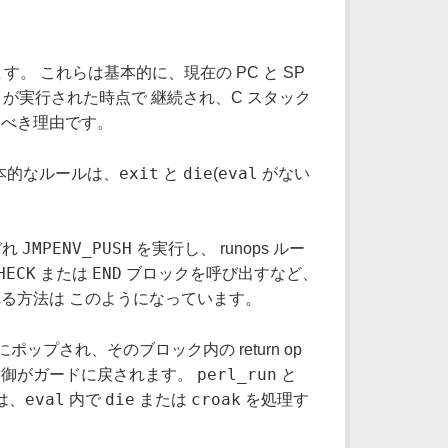
。 これらは基本的に、現在の PC と SP
が実行された時点で 継続され、C スタック
すべき理由です。
exit
die
eval
基本的なルールは、
と
(
がない
。
JMPENV_PUSH
ぞれ
を実行し、 runops ルー
HECK
END
または
ブロックを呼び出すなど、
る方法は このようになっています。
プされ、そのブロック内の return op
perl_run
制御がガードに戻されます。
と
eval
die
croak
は、
内で
または
を処理す