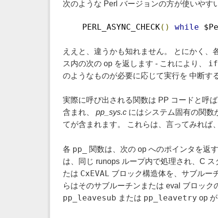
次のような Perl バージョンの方が使いやす
    PERL_ASYNC_CHECK
()
while
 $P
ええと、違うかも知れません。 とにかく、各
if
ス内の次の op を返します - これにより、
のようなものが必要に応じて実行を 中断す
実際に呼び出される関数は PP コードと
含まれ、
pp_sys.c
にはシステム固有の関数
てが含まれます。 これらは、言ってみれば、P
pp_
各
関数は、次の op へのポインタを返すこ
は、同じ runops ループ内で処理され、
CxEVAL
たは
ブロック構造体を、サブルーチン
らはそのサブルーチンまたは eval ブロッ
pp_leavesub
pp_leavetry
または
op 