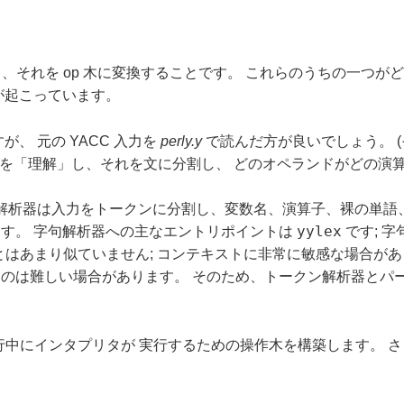
得し、それを op 木に変換することです。 これらのうちの一つ
が起こっています。
が、 元の YACC 入力を
perly.y
で読んだ方が良いでしょう。 (そ
コードを「理解」し、それを文に分割し、 どのオペランドがどの
句解析器は入力をトークンに分割し、変数名、演算子、裸の単語
yylex
す。 字句解析器への主なエントリポイントは
です; 
言語とはあまり似ていません; コンテキストに非常に敏感な場合が
のは難しい場合があります。 そのため、トークン解析器とパー
、実行中にインタプリタが 実行するための操作木を構築します。