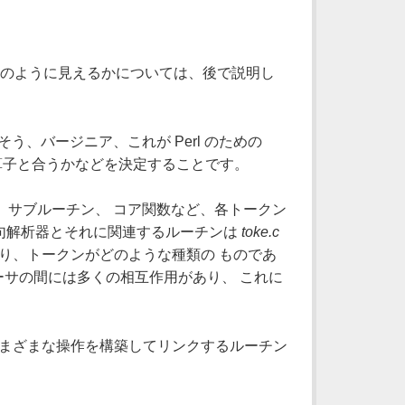
がどのように見えるかについては、後で説明し
う、バージニア、これが Perl のための
演算子と合うかなどを決定することです。
、サブルーチン、 コア関数など、各トークン
字句解析器とそれに関連するルーチンは
toke.c
あり、トークンがどのような種類の ものであ
サの間には多くの相互作用があり、 これに
 さまざまな操作を構築してリンクするルーチン