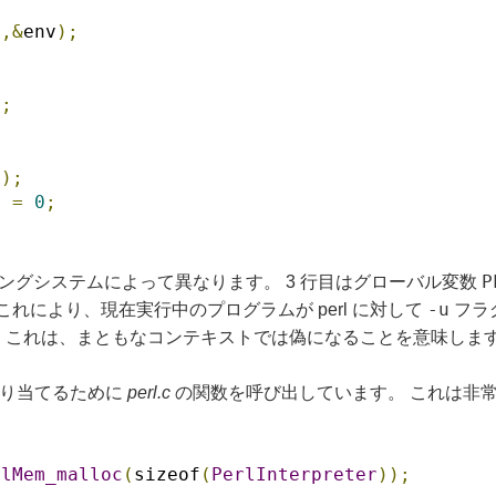
v
,&
env
);
);
l
);
l 
=
0
;
P
ングシステムによって異なります。 3 行目はグローバル変数
-u
これにより、現在実行中のプログラムが perl に対して
フラ
 これは、まともなコンテキストでは偽になることを意味しま
を割り当てるために
perl.c
の関数を呼び出しています。 これは非
rlMem_malloc
(
sizeof
(
PerlInterpreter
));