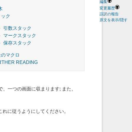
編集
変更履歴
木
誤訳の報告
タック
原文を表示/隠す
引数スタック
マークスタック
保存スタック
量のマクロ
RTHER READING
で、一つの画面に収まります; また、
l はこれに従うようにしてください。