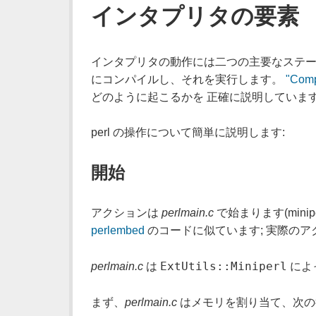
インタプリタの要素
インタプリタの動作には二つの主要なステージ
にコンパイルし、それを実行します。
"Comp
どのように起こるかを 正確に説明していま
perl の操作について簡単に説明します:
開始
アクションは
perlmain.c
で始まります(minip
perlembed
のコードに似ています; 実際の
ExtUtils::Miniperl
perlmain.c
は
によ
まず、
perlmain.c
はメモリを割り当て、次の行に