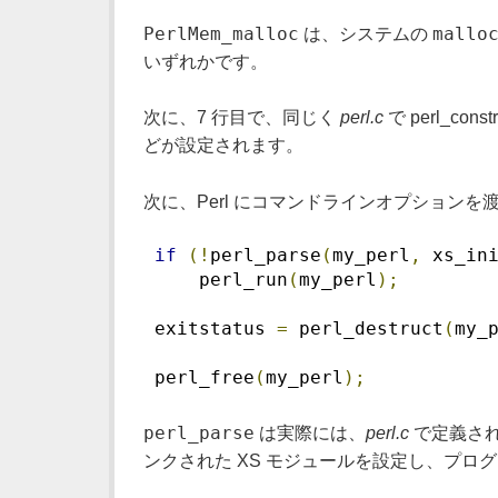
PerlMem_malloc
mallo
は、システムの
いずれかです。
次に、7 行目で、同じく
perl.c
で perl_c
どが設定されます。
次に、Perl にコマンドラインオプションを
if
(!
perl_parse
(
my_perl
,
 xs_in
     perl_run
(
my_perl
);
 exitstatus 
=
 perl_destruct
(
my_
 perl_free
(
my_perl
);
perl_parse
は実際には、
perl.c
で定義さ
ンクされた XS モジュールを設定し、プロ