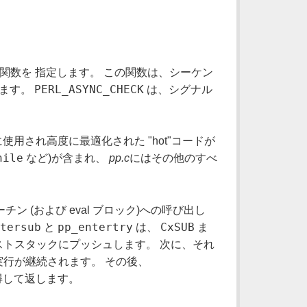
関数を 指定します。 この関数は、シーケン
PERL_ASYNC_CHECK
きます。
は、シグナル
使用され高度に最適化された "hot"コードが
hile
など)が含まれ、
pp.c
にはその他のすべ
ン (および eval ブロック)への呼び出し
tersub
pp_entertry
CxSUB
と
は、
ま
キストスタックにプッシュします。 次に、それ
の実行が継続されます。 その後、
を取得して返します。