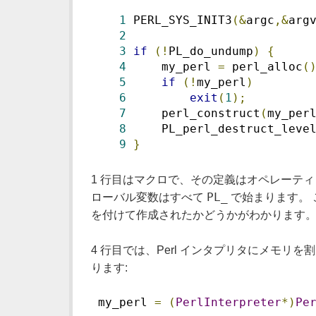
1
 PERL_SYS_INIT3
(&
argc
,&
arg
2
3
if
(!
PL_do_undump
)
{
4
     my_perl 
=
 perl_alloc
(
5
if
(!
my_perl
)
6
exit
(
1
);
7
     perl_construct
(
my_per
8
     PL_perl_destruct_leve
9
}
1 行目はマクロで、その定義はオペレーティ
PL_
ローバル変数はすべて
で始まります。 
を付けて作成されたかどうかがわかります。
4 行目では、Perl インタプリタにメモリ
ります:
 my_perl 
=
(
PerlInterpreter
*)
Pe