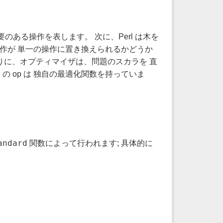
のある操作を表します。 次に、Perl は木を
作が 単一の操作に置き換えられるかどうか
りに、オプティマイザは、問題のスカラを 直
の op は 独自の最適化関数を持っていま
andard
関数によって行われます; 具体的に