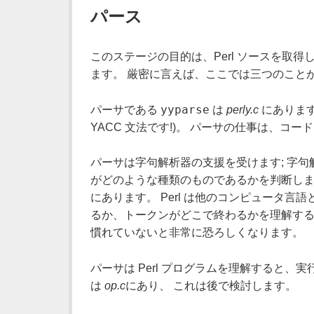
パース
このステージの目的は、Perl ソースを取
ます。 厳密に言えば、ここでは三つのこと
yyparse
パーサである
は
perly.c
にあります
YACC 文法です!)。 パーサの仕事は、
パーサは字句解析器の支援を受けます; 字
がどのような種類のものであるかを判断しま
にあります。 Perl は他のコンピュータ
るか、トークンがどこで終わるかを理解する
慣れていないと非常に恐ろしくなります。
パーサは Perl プログラムを理解すると
は
op.c
にあり、 これは後で検討します。