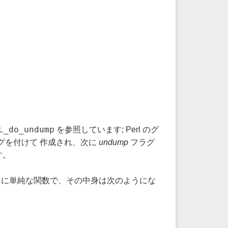
L_do_undump
を参照しています; Perl のグ
グを付けて 作成され、次に
undump
フラグ
す。
常に単純な関数で、その中身は次のようにな