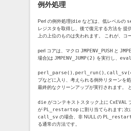
例外処理
die
s
Perl の例外処理(
など)は、低レベルの
レジスタを取得し、後で復元する方法を 提供
上の上位のものは失われます。 これが、コ
JMPENV_PUSH
JMP
perl コアは、マクロ
と
JMPENV_JUMP(2)
eva
場合)は
を実行し、
perl_parse()
perl_run()
call_sv(
,
,
プなどに入り、考えられる例外リターンを処
最終的なクリーンアップが実行されます。 
die
CxEVAL
がコンテキストスタック上に
PL_restartop
が
に割り当てられます; 次
call_sv
PL_restar
の場合、非 NULL の
る通常の方法です。