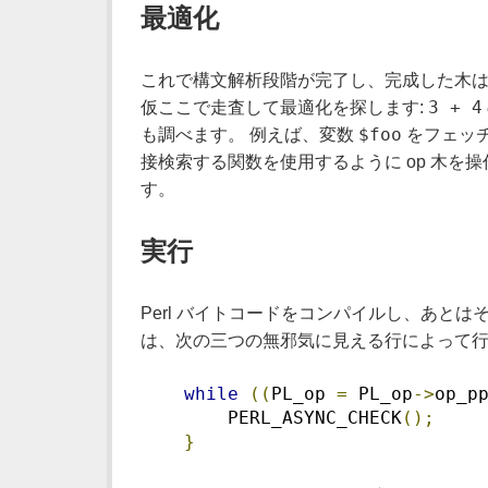
最適化
これで構文解析段階が完了し、完成した木は P
3 + 4
仮ここで走査して最適化を探します:
$foo
も調べます。 例えば、変数
をフェッチ
接検索する関数を使用するように op 木を
す。
実行
Perl バイトコードをコンパイルし、あと
は、次の三つの無邪気に見える行によって行
while
((
PL_op 
=
 PL_op
->
op_p
        PERL_ASYNC_CHECK
();
}