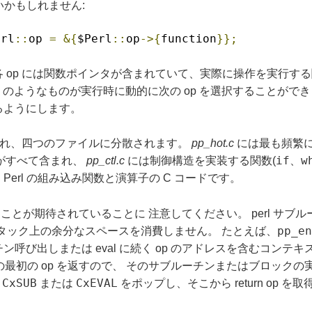
いかもしれません:
erl
::
op 
=
&{
$Perl
::
op
->{
function
}};
 op には関数ポインタが含まれていて、実際に操作を実行する
のようなものが実行時に動的に次の op を選択することがで
るようにします。
呼ばれ、四つのファイルに分散されます。
pp_hot.c
には最も頻繁に
if
w
がすべて含まれ、
pp_ctl.c
には制御構造を実装する関数(
、
erl の組み込み関数と演算子の C コードです。
とが期待されていることに 注意してください。 perl サブルーチ
pp_en
C スタック上の余分なスペースを消費しません。 たとえば、
呼び出しまたは eval に続く op のアドレスを含むコンテ
クの最初の op を返すので、 そのサブルーチンまたはブロック
CxSUB
CxEVAL
が
または
をポップし、そこから return op 