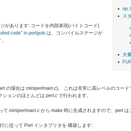
op 
ス
があります: コードを内部表現(バイトコード)
iled code" in perlguts
は、コンパイルステージが
す。
大
FU
erl の場合は
miniperlmain.c
)。 これは非常に高レベルのコード
アクションのほとんどは
perl.c
で行われます。
って
miniperlmain.c
から make 時に生成されますので、per
従って Perl インタプリタを 構築します: