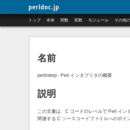
perldoc.jp
トップ
本体
関数
変数
モジュール
その他
名前
perlinterp - Perl インタプリタの概要
説明
この文書は、C コードのレベルで Perl 
関連する C ソースコードファイルへのポイ