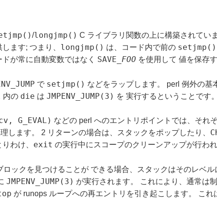
etjmp()
longjmp()
/
C ライブラリ関数の上に構築されています
longjmp()
setjmp()
します; つまり、
は、コード内で前の
SAVE_
FOO
ードが常に自動変数ではなく
を使用して 値を保存
ENV_JUMP
setjmp()
で
などをラップします。 perl 例外の
l
die
JMPENV_JUMP(3)
内の
は
を 実行するということです
cv, G_EVAL)
などの perl へのエントリポイントでは、それ
C
理します。 2 リターンの場合は、スタックをポップしたり、
exit
とりわけ、
の実行中にスコープのクリーンアップが行われ
ブロックを見つけることが できる場合、スタックはそのレベルにポッ
JMPENV_JUMP(3)
に
が実行されます。 これにより、通常は
top
が runops ループへの再エントリを引き起こします。 これ