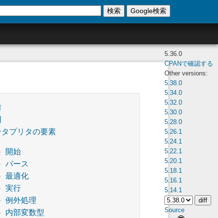
検索
Google検索
5.36.0
CPANで確認する
Other versions:
5.38.0
5.34.0
5.32.0
前
5.30.0
明
5.28.0
ンタプリタの要素
5.26.1
5.24.1
5.22.1
開始
5.20.1
パース
5.18.1
最適化
5.16.1
実行
5.14.1
例外処理
Source
内部変数型