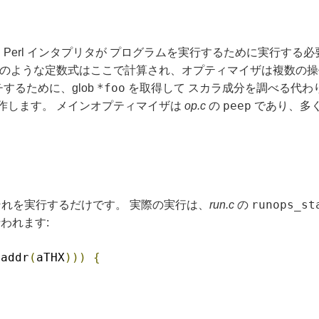
erl インタプリタが プログラムを実行するために実行する必要
のような定数式はここで計算され、オプティマイザは複数の操
*foo
するために、glob
を取得して スカラ成分を調べる代わ
peep
操作します。 メインオプティマイザは
op.c
の
であり、多く
runops_st
はそれを実行するだけです。 実際の実行は、
run.c
の
われます:
paddr
(
aTHX
)))
{