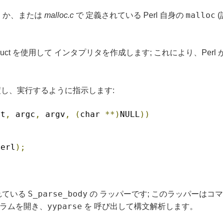
c
malloc
か、または
malloc.c
で 定義されている Perl 自身の
(
onstruct を使用して インタプリタを作成します; これにより、
渡し、実行するように指示します:
it
,
 argc
,
 argv
,
(
char 
**)
NULL
))
perl
);
S_parse_body
れている
の ラッパーです; このラッパーは
yyparse
グラムを開き、
を 呼び出して構文解析します。