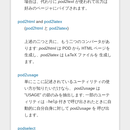
場合は、代わりに
pod2text
が使われて出力は
好みのページャにパイプされます。
pod2html
and
pod2latex
(
pod2html
と
pod2latex
)
上述の二つと共に、もう二つのコンバータがあ
ります:
pod2html
は POD から HTML ページを
生成し、
pod2latex
は LaTeX ファイルを 生成し
ます。
pod2usage
単にここに記述されているユーティリティの使
い方が知りたいだけなら、
pod2usage
は
"USAGE" の節のみを抽出します; 一部のユーテ
ィリティは
-help
付きで呼び出されたときに自
動的に自分自身に対して
pod2usage
を 呼び出
します。
podselect