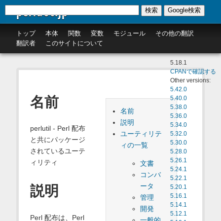
perldoc.jp
検索
Google検索
トップ
本体
関数
変数
モジュール
その他の翻訳
翻訳者
このサイトについて
5.18.1
CPANで確認する
Other versions:
5.42.0
名前
5.40.0
5.38.0
名前
5.36.0
説明
5.34.0
perlutil - Perl 配布
ユーティリテ
5.32.0
と共にパッケージ
5.30.0
ィの一覧
されているユーテ
5.28.0
5.26.1
ィリティ
文書
5.24.1
コンバ
5.22.1
ータ
説明
5.20.1
5.16.1
管理
5.14.1
開発
5.12.1
Perl 配布は、Perl
一般的