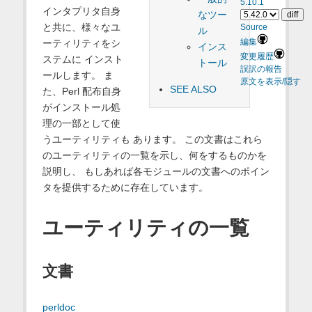
5.10.1
インタプリタ自身
なツー
と共に、様々なユ
Source
ル
ーティリティをシ
編集
インス
変更履歴
ステムに インスト
トール
誤訳の報告
ールします。 ま
原文を表示/隠す
SEE ALSO
た、Perl 配布自身
がインストール処
理の一部として使
うユーティリティも あります。 この文書はこれら
のユーティリティの一覧を示し、何をするものかを
説明し、 もしあれば各モジュールの文書へのポイン
タを提供するために存在しています。
ユーティリティの一覧
文書
perldoc