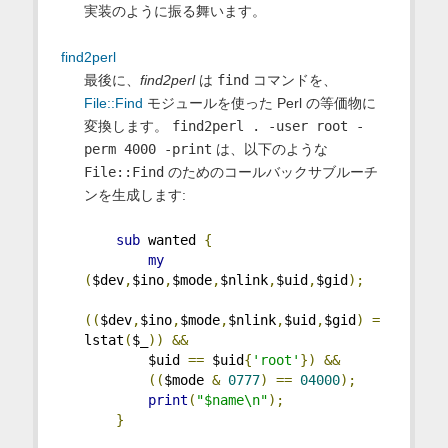
実装のように振る舞います。
find2perl
最後に、
find2perl
は
find
コマンドを、
File::Find
モジュールを使った Perl の等価物に
変換します。
find2perl . -user root -
perm 4000 -print
は、以下のような
File::Find
のためのコールバックサブルーチ
ンを生成します:
sub
 wanted 
{
my
(
$dev
,
$ino
,
$mode
,
$nlink
,
$uid
,
$gid
);
((
$dev
,
$ino
,
$mode
,
$nlink
,
$uid
,
$gid
)
=
lstat
(
$_
))
&&
        $uid 
==
 $uid
{
'root'
})
&&
((
$mode 
&
0777
)
==
04000
);
print
(
"$name\n"
);
}