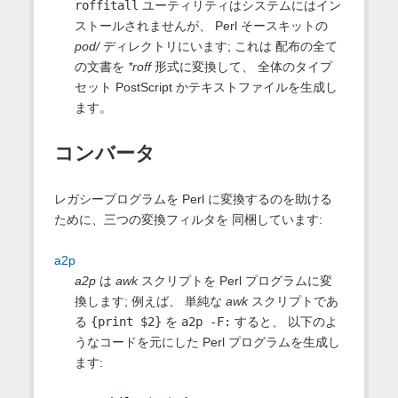
roffitall
ユーティリティはシステムにはイン
ストールされませんが、 Perl そースキットの
pod/
ディレクトリにいます; これは 配布の全て
の文書を
*roff
形式に変換して、 全体のタイプ
セット PostScript かテキストファイルを生成し
ます。
コンバータ
レガシープログラムを Perl に変換するのを助ける
ために、三つの変換フィルタを 同梱しています:
a2p
a2p
は
awk
スクリプトを Perl プログラムに変
換します; 例えば、 単純な
awk
スクリプトであ
る
{print $2}
を
a2p -F:
すると、 以下のよ
うなコードを元にした Perl プログラムを生成し
ます: