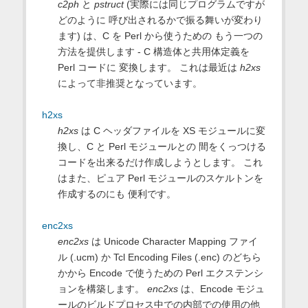
c2ph
と
pstruct
(実際には同じプログラムですが
どのように 呼び出されるかで振る舞いが変わり
ます) は、C を Perl から使うための もう一つの
方法を提供します - C 構造体と共用体定義を
Perl コードに 変換します。 これは最近は
h2xs
によって非推奨となっています。
h2xs
h2xs
は C ヘッダファイルを XS モジュールに変
換し、C と Perl モジュールとの 間をくっつける
コードを出来るだけ作成しようとします。 これ
はまた、ピュア Perl モジュールのスケルトンを
作成するのにも 便利です。
enc2xs
enc2xs
は Unicode Character Mapping ファイ
ル (.ucm) か Tcl Encoding Files (.enc) のどちら
かから Encode で使うための Perl エクステンシ
ョンを構築します。
enc2xs
は、Encode モジュ
ールのビルドプロセス中での内部での使用の他