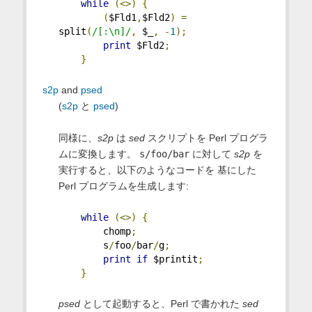
while
(<>)
{
(
$Fld1
,
$Fld2
)
=
split
(
/[:\n]/
,
 $_
,
-
1
);
print
 $Fld2
;
}
s2p
and
psed
(
s2p
と
psed
)
同様に、
s2p
は
sed
スクリプトを Perl プログラ
ムに変換します。
s/foo/bar
に対して
s2p
を
実行すると、以下のようなコードを 基にした
Perl プログラムを生成します:
while
(<>)
{
        chomp
;
        s
/
foo
/
bar
/
g
;
print
if
 $printit
;
}
psed
として起動すると、Perl で書かれた
sed