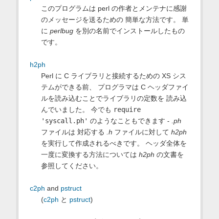
このプログラムは perl の作者とメンテナに感謝
のメッセージを送るための 簡単な方法です。 単
に
perlbug
を別の名前でインストールしたもの
です。
h2ph
Perl に C ライブラリと接続するための XS シス
テムができる前、 プログラマは C ヘッダファイ
ルを読み込むことでライブラリの定数を 読み込
んでいました。 今でも
require
'syscall.ph'
のようなこともできます -
.ph
ファイルは 対応する
.h
ファイルに対して
h2ph
を実行して作成されるべきです。 ヘッダ全体を
一度に変換する方法については
h2ph
の文書を
参照してください。
c2ph
and
pstruct
(
c2ph
と
pstruct
)