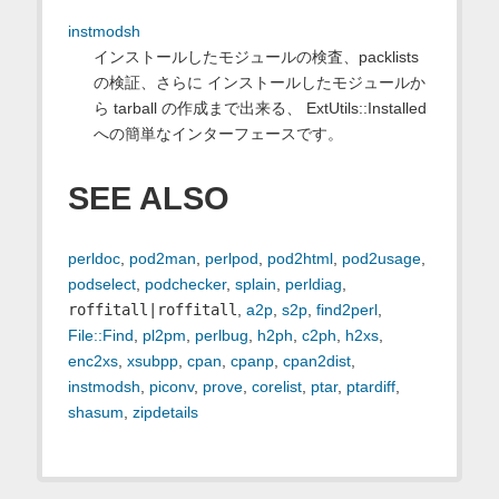
instmodsh
インストールしたモジュールの検査、packlists
の検証、さらに インストールしたモジュールか
ら tarball の作成まで出来る、 ExtUtils::Installed
への簡単なインターフェースです。
SEE ALSO
perldoc
,
pod2man
,
perlpod
,
pod2html
,
pod2usage
,
podselect
,
podchecker
,
splain
,
perldiag
,
roffitall|roffitall
,
a2p
,
s2p
,
find2perl
,
File::Find
,
pl2pm
,
perlbug
,
h2ph
,
c2ph
,
h2xs
,
enc2xs
,
xsubpp
,
cpan
,
cpanp
,
cpan2dist
,
instmodsh
,
piconv
,
prove
,
corelist
,
ptar
,
ptardiff
,
shasum
,
zipdetails