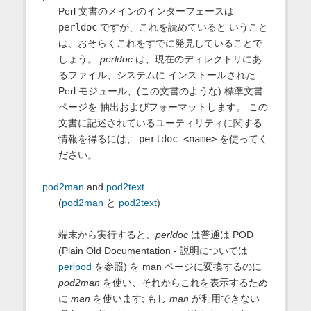
Perl 文書のメインのインターフェースは
perldoc
ですが、これを読めていると いうこと
は、おそらくこれをすでに発見していることで
しょう。
perldoc
は、現在のディレクトリにあ
るファイル、システムに インストールされた
Perl モジュール、(この文書のような) 標準文書
ページを 抽出およびフォーマットします。 この
文書に記述されているユーティリティに関する
情報を得るには、
perldoc <name>
を使ってく
ださい。
pod2man
and
pod2text
(
pod2man
と
pod2text
)
端末から実行すると、
perldoc
は普通は POD
(Plain Old Documentation - 説明については
perlpod
を参照) を man ページに変換するのに
pod2man
を使い、それからこれを表示するため
に
man
を使います; もし
man
が利用できない