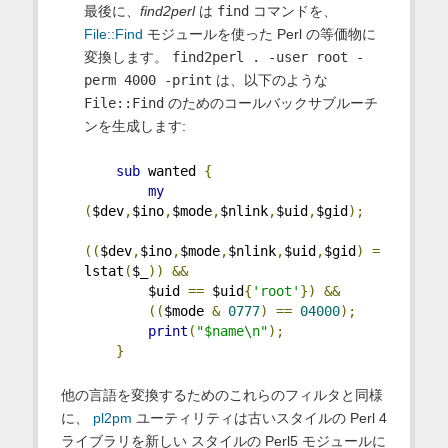
最後に、
find2perl
は
find
コマンドを、
File::Find
モジュールを使った Perl の等価物に
変換します。
find2perl . -user root -
perm 4000 -print
は、以下のような
File::Find
のためのコールバックサブルーチ
ンを生成します:
sub
 wanted 
{
my
(
$dev
,
$ino
,
$mode
,
$nlink
,
$uid
,
$gid
);
((
$dev
,
$ino
,
$mode
,
$nlink
,
$uid
,
$gid
)
=
lstat
(
$_
))
&&
        $uid 
==
 $uid
{
'root'
})
&&
((
$mode 
&
0777
)
==
04000
);
print
(
"$name\n"
);
}
他の言語を変換するためのこれらのフィルタと同様
に、
pl2pm
ユーティリティは古いスタイルの Perl 4
ライブラリを新しい スタイルの Perl5 モジュールに