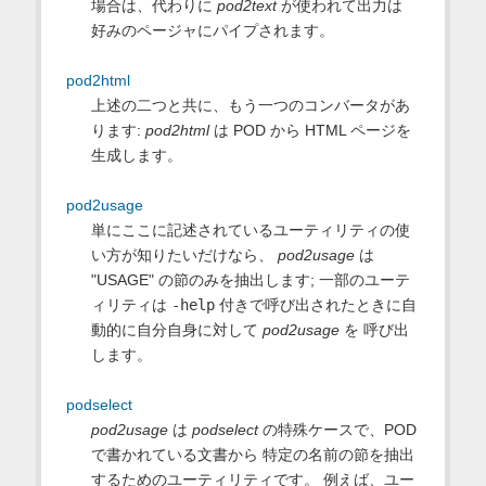
場合は、代わりに
pod2text
が使われて出力は
好みのページャにパイプされます。
pod2html
上述の二つと共に、もう一つのコンバータがあ
ります:
pod2html
は POD から HTML ページを
生成します。
pod2usage
単にここに記述されているユーティリティの使
い方が知りたいだけなら、
pod2usage
は
"USAGE" の節のみを抽出します; 一部のユーテ
ィリティは
-help
付きで呼び出されたときに自
動的に自分自身に対して
pod2usage
を 呼び出
します。
podselect
pod2usage
は
podselect
の特殊ケースで、POD
で書かれている文書から 特定の名前の節を抽出
するためのユーティリティです。 例えば、ユー