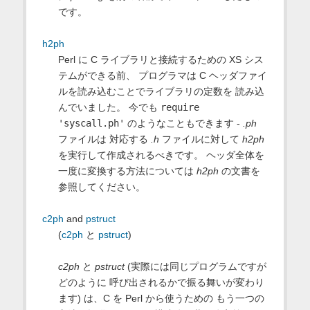
です。
h2ph
Perl に C ライブラリと接続するための XS シス
テムができる前、 プログラマは C ヘッダファイ
ルを読み込むことでライブラリの定数を 読み込
んでいました。 今でも
require
'syscall.ph'
のようなこともできます -
.ph
ファイルは 対応する
.h
ファイルに対して
h2ph
を実行して作成されるべきです。 ヘッダ全体を
一度に変換する方法については
h2ph
の文書を
参照してください。
c2ph
and
pstruct
(
c2ph
と
pstruct
)
c2ph
と
pstruct
(実際には同じプログラムですが
どのように 呼び出されるかで振る舞いが変わり
ます) は、C を Perl から使うための もう一つの