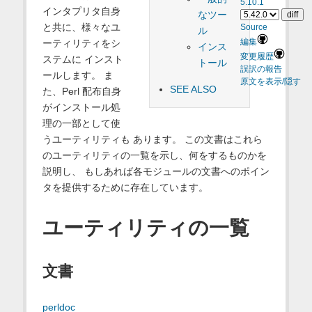
5.10.1
インタプリタ自身
なツー
と共に、様々なユ
Source
ル
ーティリティをシ
編集
インス
変更履歴
ステムに インスト
トール
誤訳の報告
ールします。 ま
原文を表示/隠す
SEE ALSO
た、Perl 配布自身
がインストール処
理の一部として使
うユーティリティも あります。 この文書はこれら
のユーティリティの一覧を示し、何をするものかを
説明し、 もしあれば各モジュールの文書へのポイン
タを提供するために存在しています。
ユーティリティの一覧
文書
perldoc