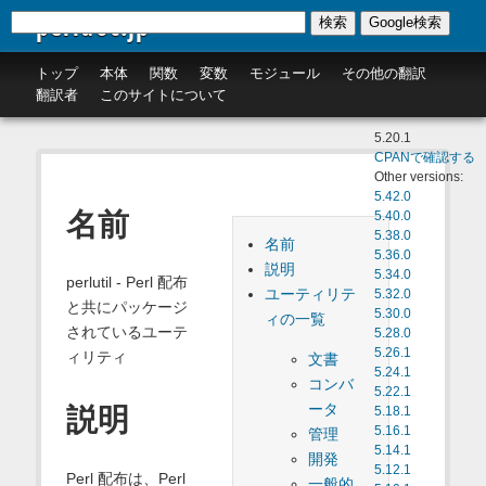
perldoc.jp
検索
Google検索
トップ
本体
関数
変数
モジュール
その他の翻訳
翻訳者
このサイトについて
5.20.1
CPANで確認する
Other versions:
5.42.0
名前
5.40.0
5.38.0
名前
5.36.0
説明
5.34.0
perlutil - Perl 配布
ユーティリテ
5.32.0
と共にパッケージ
5.30.0
ィの一覧
されているユーテ
5.28.0
5.26.1
ィリティ
文書
5.24.1
コンバ
5.22.1
ータ
説明
5.18.1
5.16.1
管理
5.14.1
開発
5.12.1
Perl 配布は、Perl
一般的