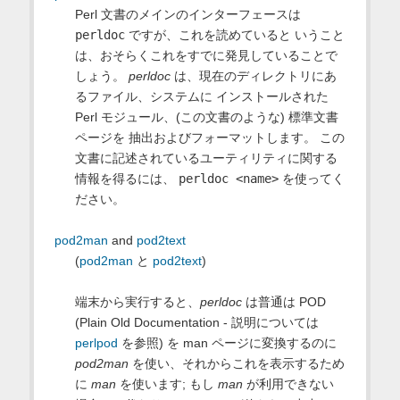
Perl 文書のメインのインターフェースは
perldoc
ですが、これを読めていると いうこと
は、おそらくこれをすでに発見していることで
しょう。
perldoc
は、現在のディレクトリにあ
るファイル、システムに インストールされた
Perl モジュール、(この文書のような) 標準文書
ページを 抽出およびフォーマットします。 この
文書に記述されているユーティリティに関する
情報を得るには、
perldoc <name>
を使ってく
ださい。
pod2man
and
pod2text
(
pod2man
と
pod2text
)
端末から実行すると、
perldoc
は普通は POD
(Plain Old Documentation - 説明については
perlpod
を参照) を man ページに変換するのに
pod2man
を使い、それからこれを表示するため
に
man
を使います; もし
man
が利用できない