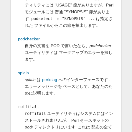
ティリティには "USAGE" 節がありますが、Perl
モジュールには 普通 "SYNOPSIS" 節がありま
す:
podselect -s "SYNOPSIS" ...
は指定さ
れた ファイルからこの節を抽出します。
podchecker
自身の文書を POD で書いたなら、
podchecker
ユーティリティは マークアップのエラーを探し
ます。
splain
splain
は
perldiag
へのインターフェースです -
エラーメッセージを ペースとして、あなたのた
めに説明します。
roffitall
roffitall
ユーティリティはシステムにはイン
ストールされませんが、 Perl そースキットの
pod/
ディレクトリにいます; これは 配布の全て