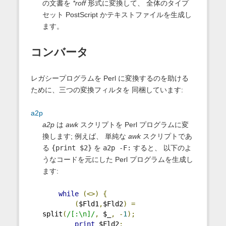
の文書を
*roff
形式に変換して、 全体のタイプ
セット PostScript かテキストファイルを生成し
ます。
コンバータ
レガシープログラムを Perl に変換するのを助ける
ために、三つの変換フィルタを 同梱しています:
a2p
a2p
は
awk
スクリプトを Perl プログラムに変
換します; 例えば、 単純な
awk
スクリプトであ
る
{print $2}
を
a2p -F:
すると、 以下のよ
うなコードを元にした Perl プログラムを生成し
ます:
while
(<>)
{
(
$Fld1
,
$Fld2
)
=
split
(
/[:\n]/
,
 $_
,
-
1
);
print
 $Fld2
;