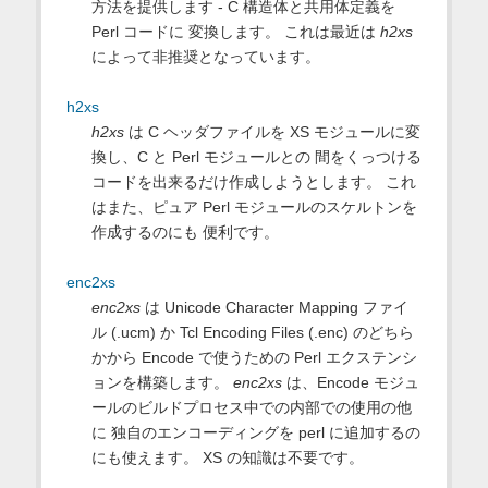
方法を提供します - C 構造体と共用体定義を
Perl コードに 変換します。 これは最近は
h2xs
によって非推奨となっています。
h2xs
h2xs
は C ヘッダファイルを XS モジュールに変
換し、C と Perl モジュールとの 間をくっつける
コードを出来るだけ作成しようとします。 これ
はまた、ピュア Perl モジュールのスケルトンを
作成するのにも 便利です。
enc2xs
enc2xs
は Unicode Character Mapping ファイ
ル (.ucm) か Tcl Encoding Files (.enc) のどちら
かから Encode で使うための Perl エクステンシ
ョンを構築します。
enc2xs
は、Encode モジュ
ールのビルドプロセス中での内部での使用の他
に 独自のエンコーディングを perl に追加するの
にも使えます。 XS の知識は不要です。