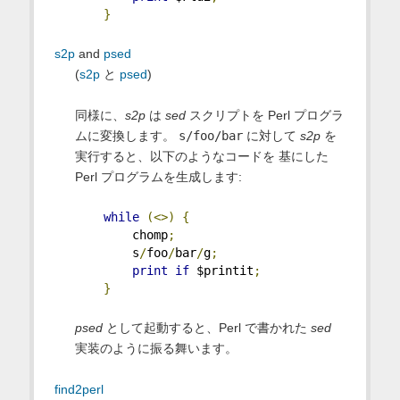
}
s2p
and
psed
(
s2p
と
psed
)
同様に、
s2p
は
sed
スクリプトを Perl プログラ
ムに変換します。
s/foo/bar
に対して
s2p
を
実行すると、以下のようなコードを 基にした
Perl プログラムを生成します:
while
(<>)
{
        chomp
;
        s
/
foo
/
bar
/
g
;
print
if
 $printit
;
}
psed
として起動すると、Perl で書かれた
sed
実装のように振る舞います。
find2perl