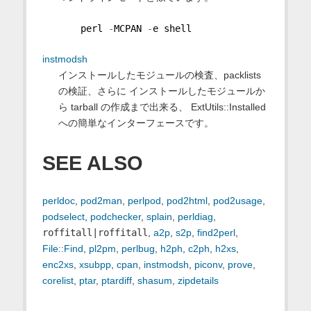
    perl 
-
MCPAN 
-
e shell
instmodsh
インストールしたモジュールの検査、packlists
の検証、さらに インストールしたモジュールか
ら tarball の作成まで出来る、 ExtUtils::Installed
への簡単なインターフェースです。
SEE ALSO
perldoc
,
pod2man
,
perlpod
,
pod2html
,
pod2usage
,
podselect
,
podchecker
,
splain
,
perldiag
,
roffitall|roffitall
,
a2p
,
s2p
,
find2perl
,
File::Find
,
pl2pm
,
perlbug
,
h2ph
,
c2ph
,
h2xs
,
enc2xs
,
xsubpp
,
cpan
,
instmodsh
,
piconv
,
prove
,
corelist
,
ptar
,
ptardiff
,
shasum
,
zipdetails