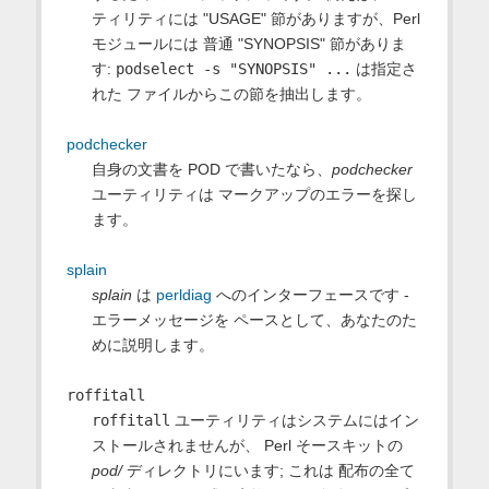
ティリティには "USAGE" 節がありますが、Perl
モジュールには 普通 "SYNOPSIS" 節がありま
す:
podselect -s "SYNOPSIS" ...
は指定さ
れた ファイルからこの節を抽出します。
podchecker
自身の文書を POD で書いたなら、
podchecker
ユーティリティは マークアップのエラーを探し
ます。
splain
splain
は
perldiag
へのインターフェースです -
エラーメッセージを ペースとして、あなたのた
めに説明します。
roffitall
roffitall
ユーティリティはシステムにはイン
ストールされませんが、 Perl そースキットの
pod/
ディレクトリにいます; これは 配布の全て