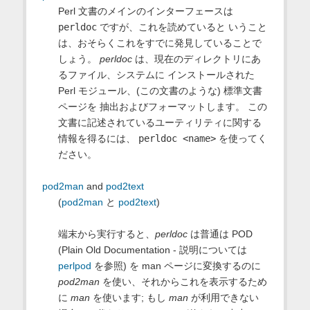
Perl 文書のメインのインターフェースは
perldoc
ですが、これを読めていると いうこと
は、おそらくこれをすでに発見していることで
しょう。
perldoc
は、現在のディレクトリにあ
るファイル、システムに インストールされた
Perl モジュール、(この文書のような) 標準文書
ページを 抽出およびフォーマットします。 この
文書に記述されているユーティリティに関する
情報を得るには、
perldoc <name>
を使ってく
ださい。
pod2man
and
pod2text
(
pod2man
と
pod2text
)
端末から実行すると、
perldoc
は普通は POD
(Plain Old Documentation - 説明については
perlpod
を参照) を man ページに変換するのに
pod2man
を使い、それからこれを表示するため
に
man
を使います; もし
man
が利用できない