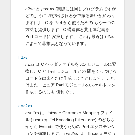
c2ph
と
pstruct
(実際には同じプログラムですが
どのように 呼び出されるかで振る舞いが変わり
ます) は、C を Perl から使うための もう一つの
方法を提供します - C 構造体と共用体定義を
Perl コードに 変換します。 これは最近は
h2xs
によって非推奨となっています。
h2xs
h2xs
は C ヘッダファイルを XS モジュールに変
換し、C と Perl モジュールとの 間をくっつける
コードを出来るだけ作成しようとします。 これ
はまた、ピュア Perl モジュールのスケルトンを
作成するのにも 便利です。
enc2xs
enc2xs
は Unicode Character Mapping ファイ
ル (.ucm) か Tcl Encoding Files (.enc) のどちら
かから Encode で使うための Perl エクステンシ
ョンを構築します。
enc2xs
は、Encode モジュ