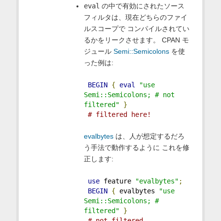
eval
の中で有効にされたソース
フィルタは、現在どちらのファイ
ルスコープで コンパイルされてい
るかをリークさせます。 CPAN モ
ジュール
Semi::Semicolons
を使
った例は:
BEGIN
{
eval
"use 
Semi::Semicolons; # not 
filtered"
}
# filtered here!
evalbytes
は、人が想定するだろ
う手法で動作するように これを修
正します:
use
 feature 
"evalbytes"
;
BEGIN
{
 evalbytes 
"use 
Semi::Semicolons; # 
filtered"
}
# not filtered