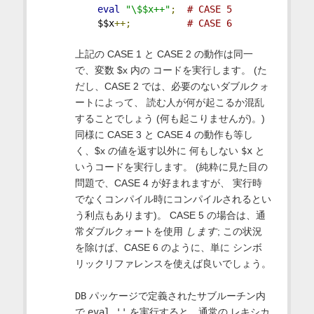
eval
"\$$x++"
;
# CASE 5
    $$x
++;
# CASE 6
上記の CASE 1 と CASE 2 の動作は同一
で、変数 $x 内の コードを実行します。 (た
だし、CASE 2 では、必要のないダブルクォ
ートによって、 読む人が何が起こるか混乱
することでしょう (何も起こりませんが)。)
同様に CASE 3 と CASE 4 の動作も等し
く、$x の値を返す以外に 何もしない
$x
と
いうコードを実行します。 (純粋に見た目の
問題で、CASE 4 が好まれますが、 実行時
でなくコンパイル時にコンパイルされるとい
う利点もあります)。 CASE 5 の場合は、通
常ダブルクォートを使用
します
; この状況
を除けば、CASE 6 のように、単に シンボ
リックリファレンスを使えば良いでしょう。
DB
パッケージで定義されたサブルーチン内
で
eval ''
を実行すると、通常の レキシカ