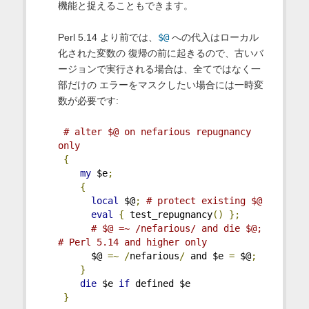
機能と捉えることもできます。
Perl 5.14 より前では、
$@
への代入はローカル
化された変数の 復帰の前に起きるので、古いバ
ージョンで実行される場合は、全てではなく一
部だけの エラーをマスクしたい場合には一時変
数が必要です:
# alter $@ on nefarious repugnancy 
only
{
my
 $e
;
{
local
 $@
;
# protect existing $@
eval
{
 test_repugnancy
()
};
# $@ =~ /nefarious/ and die $@; 
# Perl 5.14 and higher only
      $@ 
=~
/
nefarious
/
 and $e 
=
 $@
;
}
die
 $e 
if
 defined $e
}