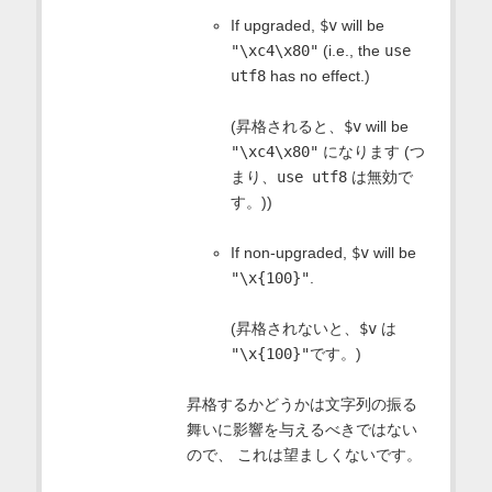
If upgraded,
$v
will be
"\xc4\x80"
(i.e., the
use
utf8
has no effect.)
(昇格されると、
$v
will be
"\xc4\x80"
になります (つ
まり、
use utf8
は無効で
す。))
If non-upgraded,
$v
will be
"\x{100}"
.
(昇格されないと、
$v
は
"\x{100}"
です。)
昇格するかどうかは文字列の振る
舞いに影響を与えるべきではない
ので、 これは望ましくないです。