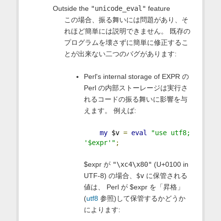
Outside the
"unicode_eval"
feature
この場合、振る舞いには問題があり、そ
れほど簡単には説明できません。 既存の
プログラムを壊さずに簡単に修正するこ
とが出来ない二つのバグがあります:
Perl's internal storage of EXPR の
Perl の内部ストーレージは実行さ
れるコードの振る舞いに影響を与
えます。 例えば:
my
 $v 
=
eval
"use utf8; 
'$expr'"
;
$expr が
"\xc4\x80"
(U+0100 in
UTF-8) の場合、
$v
に保管される
値は、 Perl が $expr を「昇格」
(
utf8
参照)して保管するかどうか
によります: