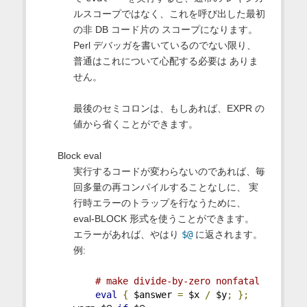
ルスコープではなく、これを呼び出した最初
の非 DB コード片の スコープになります。
Perl デバッガを書いているのでない限り、
普通はこれについて心配する必要は ありま
せん。
最後のセミコロンは、もしあれば、EXPR の
値から省くことができます。
Block eval
実行するコードが変わらないのであれば、毎
回多量の再コンパイルすることなしに、 実
行時エラーのトラップを行なうために、
eval-BLOCK 形式を使うことができます。
エラーがあれば、やはり
$@
に返されます。
例:
# make divide-by-zero nonfatal
eval
{
 $answer 
=
 $x 
/
 $y
;
};