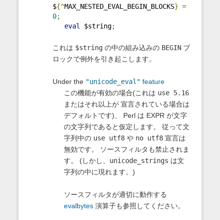
$
{^
MAX_NESTED_EVAL_BEGIN_BLOCKS
}
=
0
;
eval
 $string
;
これは
$string
の中の組み込みの
BEGIN
ブ
ロックで例外を引き起こします。
Under the
"unicode_eval"
feature
この機能が有効の場合(これは
use 5.16
またはそれ以上が 宣言されている場合は
デフォルトです)、 Perl は EXPR が文字
の文字列であると仮定します。 従って文
字列中の
use utf8
や
no utf8
宣言は
無効です。 ソースフィルタも禁止されま
す。 (しかし、
unicode_strings
は文
字列の中に現れます。)
ソースフィルタが適切に動作する
evalbytes
演算子も参照してください。