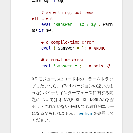
warn $@ 
if
 $@
;
# same thing, but less 
efficient
eval
'$answer = $x / $y'
;
 warn 
$@ 
if
 $@
;
# a compile-time error
eval
{
 $answer 
=
};
# WRONG
# a run-time error
eval
'$answer ='
;
# sets $@
XS モジュールのロード中のエラーをトラッ
プしたいなら、 (Perl バージョンの違いのよ
うな) バイナリインターフェースに関する問
題に ついては
$ENV{PERL_DL_NONLAZY}
が
セットされていない
eval
でも致命的エラー
になるかもしれません。
perlrun
を参照して
ください。