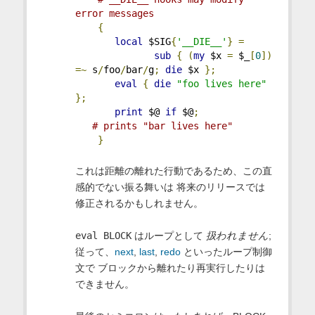
error messages
{
local
 $SIG
{
'__DIE__'
}
=
sub
{
(
my
 $x 
=
 $_
[
0
])
=~
 s
/
foo
/
bar
/
g
;
die
 $x 
};
eval
{
die
"foo lives here"
};
print
 $@ 
if
 $@
;
# prints "bar lives here"
}
これは距離の離れた行動であるため、この直
感的でない振る舞いは 将来のリリースでは
修正されるかもしれません。
eval BLOCK
はループとして
扱われません
;
従って、
next
,
last
,
redo
といったループ制御
文で ブロックから離れたり再実行したりは
できません。