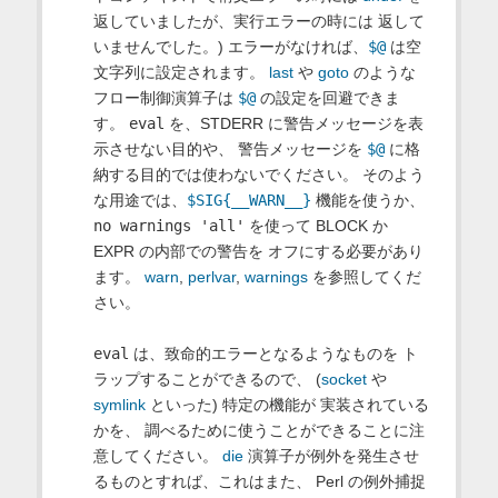
返していましたが、実行エラーの時には 返して
いませんでした。) エラーがなければ、
$@
は空
文字列に設定されます。
last
や
goto
のような
フロー制御演算子は
$@
の設定を回避できま
す。
eval
を、STDERR に警告メッセージを表
示させない目的や、 警告メッセージを
$@
に格
納する目的では使わないでください。 そのよう
な用途では、
$SIG{__WARN__}
機能を使うか、
no warnings 'all'
を使って BLOCK か
EXPR の内部での警告を オフにする必要があり
ます。
warn
,
perlvar
,
warnings
を参照してくだ
さい。
eval
は、致命的エラーとなるようなものを ト
ラップすることができるので、 (
socket
や
symlink
といった) 特定の機能が 実装されている
かを、 調べるために使うことができることに注
意してください。
die
演算子が例外を発生させ
るものとすれば、これはまた、 Perl の例外捕捉