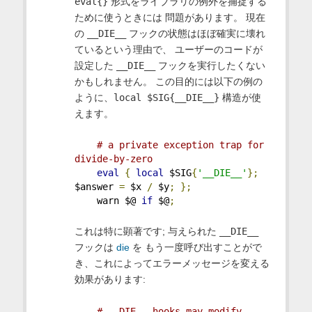
eval{}
形式をライブラリの例外を捕捉する
ために使うときには 問題があります。 現在
の
__DIE__
フックの状態はほぼ確実に壊れ
ているという理由で、 ユーザーのコードが
設定した
__DIE__
フックを実行したくない
かもしれません。 この目的には以下の例の
ように、
local $SIG{__DIE__}
構造が使
えます。
# a private exception trap for 
divide-by-zero
eval
{
local
 $SIG
{
'__DIE__'
};
$answer 
=
 $x 
/
 $y
;
};
    warn $@ 
if
 $@
;
これは特に顕著です; 与えられた
__DIE__
フックは
die
を もう一度呼び出すことがで
き、これによってエラーメッセージを変える
効果があります:
# __DIE__ hooks may modify 