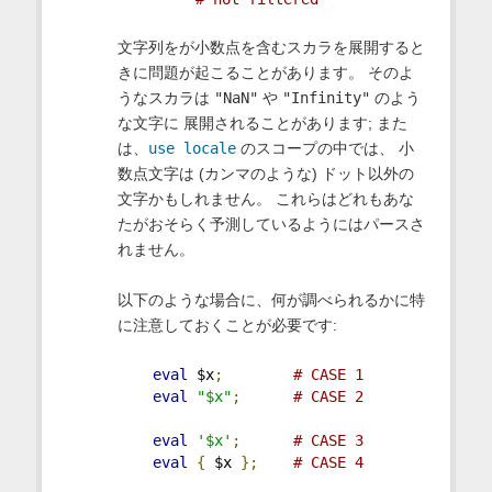
文字列をが小数点を含むスカラを展開すると
きに問題が起こることがあります。 そのよ
うなスカラは
"NaN"
や
"Infinity"
のよう
な文字に 展開されることがあります; また
は、
use locale
のスコープの中では、 小
数点文字は (カンマのような) ドット以外の
文字かもしれません。 これらはどれもあな
たがおそらく予測しているようにはパースさ
れません。
以下のような場合に、何が調べられるかに特
に注意しておくことが必要です:
eval
 $x
;
# CASE 1
eval
"$x"
;
# CASE 2
eval
'$x'
;
# CASE 3
eval
{
 $x 
};
# CASE 4