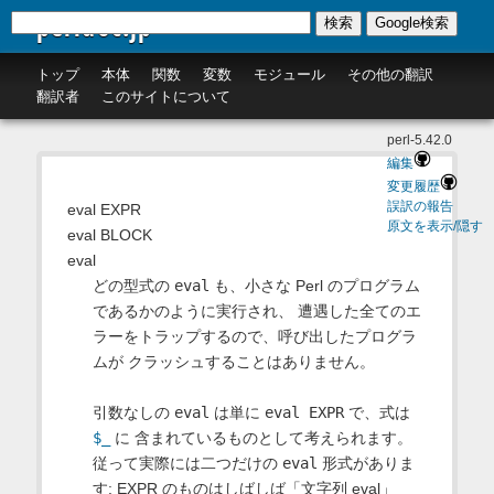
perldoc.jp
検索
Google検索
トップ
本体
関数
変数
モジュール
その他の翻訳
翻訳者
このサイトについて
perl-5.42.0
編集
変更履歴
誤訳の報告
eval EXPR
原文を表示/隠す
eval BLOCK
eval
どの型式の
eval
も、小さな Perl のプログラム
であるかのように実行され、 遭遇した全てのエ
ラーをトラップするので、呼び出したプログラ
ムが クラッシュすることはありません。
引数なしの
eval
は単に
eval EXPR
で、式は
$_
に 含まれているものとして考えられます。
従って実際には二つだけの
eval
形式がありま
す: EXPR のものはしばしば「文字列 eval」