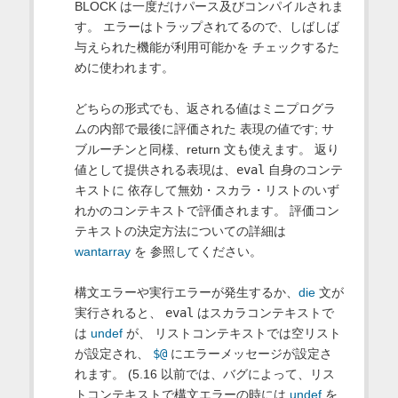
BLOCK は一度だけパース及びコンパイルされま
す。 エラーはトラップされてるので、しばしば
与えられた機能が利用可能かを チェックするた
めに使われます。
どちらの形式でも、返される値はミニプログラ
ムの内部で最後に評価された 表現の値です; サ
ブルーチンと同様、return 文も使えます。 返り
値として提供される表現は、
eval
自身のコンテ
キストに 依存して無効・スカラ・リストのいず
れかのコンテキストで評価されます。 評価コン
テキストの決定方法についての詳細は
wantarray
を 参照してください。
構文エラーや実行エラーが発生するか、
die
文が
実行されると、
eval
はスカラコンテキストで
は
undef
が、 リストコンテキストでは空リスト
が設定され、
$@
にエラーメッセージが設定さ
れます。 (5.16 以前では、バグによって、リス
トコンテキストで構文エラーの時には
undef
を