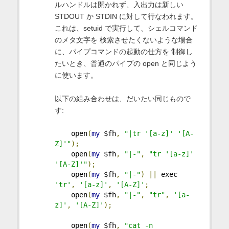
ルハンドルは開かれず、入出力は新しい
STDOUT か STDIN に対して行なわれます。
これは、setuid で実行して、シェルコマンド
のメタ文字を 検索させたくないような場合
に、パイプコマンドの起動の仕方を 制御し
たいとき、普通のパイプの open と同じよう
に使います。
以下の組み合わせは、だいたい同じもので
す:
    open
(
my
 $fh
,
"|tr '[a-z]' '[A-
Z]'"
);
    open
(
my
 $fh
,
"|-"
,
"tr '[a-z]' 
'[A-Z]'"
);
    open
(
my
 $fh
,
"|-"
)
||
 exec 
'tr'
,
'[a-z]'
,
'[A-Z]'
;
    open
(
my
 $fh
,
"|-"
,
"tr"
,
'[a-
z]'
,
'[A-Z]'
);
    open
(
my
 $fh
,
"cat -n 