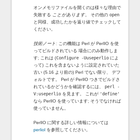
オンメモリファイルを開くのは様々な理由で
失敗する
ことがあります
。 その他の
open
と同様、成功したかを返り値でチェックして
ください。
技術ノート
: この機能は Perl が PerlIO を使
ってビルドされている 場合にのみ動作しま
す; これは (
Configure -Uuseperlio
によ
って) これを含まないように設定されていた
古い (5.16 より前の) Perl でない限り、 デフ
ォルトです。 Perl が PerlIO つきでビルドさ
れているかどうかを確認するには、
perl -
V:useperlio
を見ます。 これが
'define'
なら PerlIO を使っています; そうでなければ
使っていません。
PerlIO に関する詳しい情報については
perliol
を参照してください。