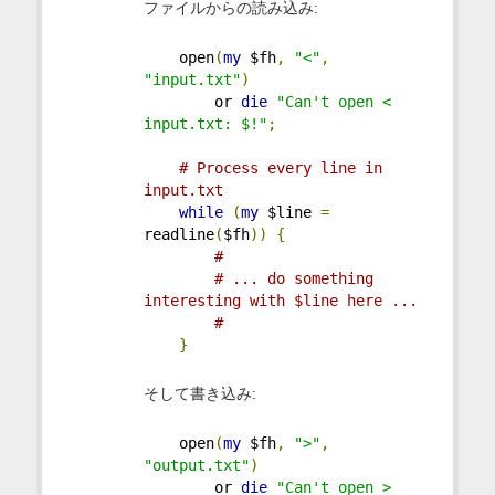
ファイルからの読み込み:
    open
(
my
 $fh
,
"<"
,
"input.txt"
)
        or 
die
"Can't open < 
input.txt: $!"
;
# Process every line in 
input.txt
while
(
my
 $line 
=
readline
(
$fh
))
{
#
# ... do something 
interesting with $line here ...
#
}
そして書き込み:
    open
(
my
 $fh
,
">"
,
"output.txt"
)
        or 
die
"Can't open > 