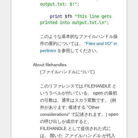
output.txt: $!"
;
print
 $fh 
"This line gets 
printed into output.txt.\n"
;
このような基本的なファイルハンドル操
作の要約については、
"Files and I/O" in
perlintro
を参照してください。
About filehandles
(ファイルハンドルについて)
このリファレンスでは FILEHANDLE と
いうラベルが付いている、
open
の最初
の引数は、通常はスカラ変数です。 (例
外があります; 後述する "Other
considerations" で記述されます。)
open
の呼び出しが成功すると、
FILEHANDLE として提供された式に
は、 開いた
ファイルハンドル
が代入