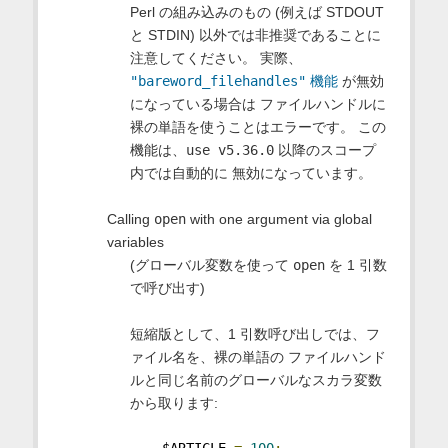
Perl の組み込みのもの (例えば STDOUT
と STDIN) 以外では非推奨であることに
注意してください。 実際、
"bareword_filehandles"
機能
が無効
になっている場合は ファイルハンドルに
裸の単語を使うことはエラーです。 この
機能は、
use v5.36.0
以降のスコープ
内では自動的に 無効になっています。
Calling
open
with one argument via global
variables
(グローバル変数を使って
open
を 1 引数
で呼び出す)
短縮版として、1 引数呼び出しでは、フ
ァイル名を、裸の単語の ファイルハンド
ルと同じ名前のグローバルなスカラ変数
から取ります:
    $ARTICLE 
=
100
;