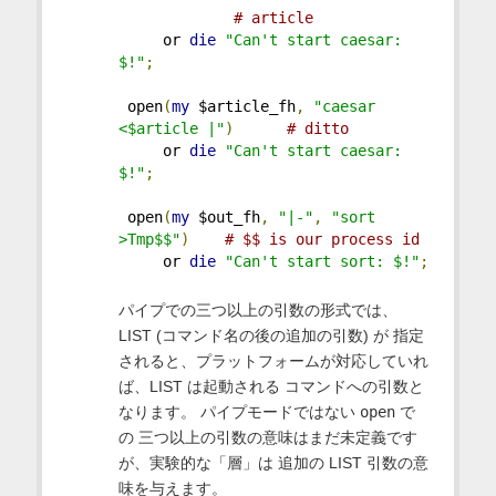
# article
     or 
die
"Can't start caesar: 
$!"
;
 open
(
my
 $article_fh
,
"caesar 
<$article |"
)
# ditto
     or 
die
"Can't start caesar: 
$!"
;
 open
(
my
 $out_fh
,
"|-"
,
"sort 
>Tmp$$"
)
# $$ is our process id
     or 
die
"Can't start sort: $!"
;
パイプでの三つ以上の引数の形式では、
LIST (コマンド名の後の追加の引数) が 指定
されると、プラットフォームが対応していれ
ば、LIST は起動される コマンドへの引数と
なります。 パイプモードではない
open
で
の 三つ以上の引数の意味はまだ未定義です
が、実験的な「層」は 追加の LIST 引数の意
味を与えます。