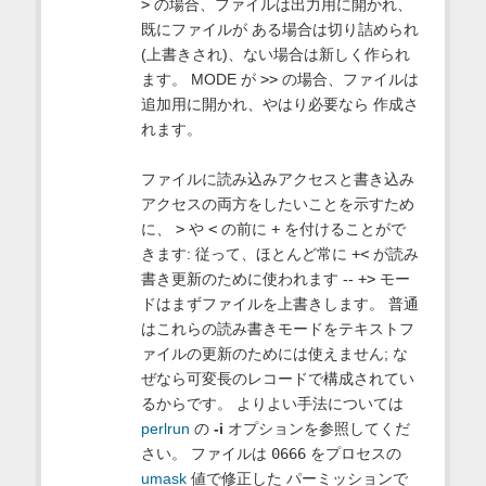
>
の場合、ファイルは出力用に開かれ、
既にファイルが ある場合は切り詰められ
(上書きされ)、ない場合は新しく作られ
ます。 MODE が
>>
の場合、ファイルは
追加用に開かれ、やはり必要なら 作成さ
れます。
ファイルに読み込みアクセスと書き込み
アクセスの両方をしたいことを示すため
に、
>
や
<
の前に
+
を付けることがで
きます: 従って、ほとんど常に
+<
が読み
書き更新のために使われます --
+>
モー
ドはまずファイルを上書きします。 普通
はこれらの読み書きモードをテキストフ
ァイルの更新のためには使えません; な
ぜなら可変長のレコードで構成されてい
るからです。 よりよい手法については
perlrun
の
-i
オプションを参照してくだ
さい。 ファイルは
0666
をプロセスの
umask
値で修正した パーミッションで