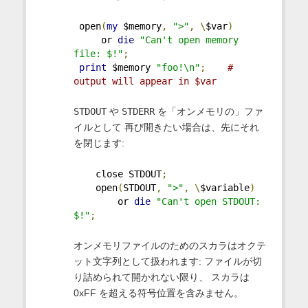
 open
(
my
 $memory
,
">"
,
\
$var
)
     or 
die
"Can't open memory 
file: $!"
;
print
 $memory 
"foo!\n"
;
# 
output will appear in $var
STDOUT
や
STDERR
を「オンメモリの」ファ
イルとして 再び開きたい場合は、先にそれ
を閉じます:
    close STDOUT
;
    open
(
STDOUT
,
">"
,
\
$variable
)
        or 
die
"Can't open STDOUT: 
$!"
;
オンメモリファイルのためのスカラはオクテ
ット文字列として扱われます: ファイルが切
り詰められて開かれない限り、 スカラは
0xFF を超える符号位置を含みません。