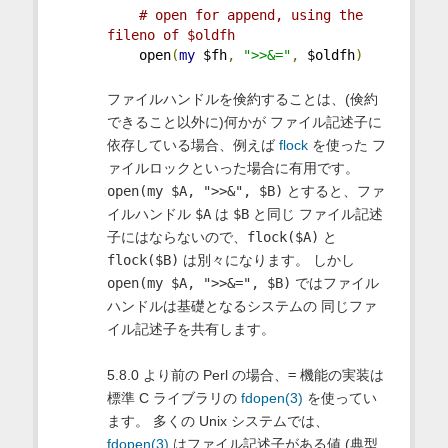
# open for append, using the 
fileno of $oldfh
    open
(
my
 $fh
,
">>&="
,
 $oldfh
)
ファイルハンドルを倹約することは、(倹約
できること以外に)何かが ファイル記述子に
依存している場合、例えば
flock
を使った フ
ァイルロックといった場合に有用です。
open(my $A, ">>&", $B)
とすると、ファ
イルハンドル
$A
は
$B
と同じ ファイル記述
子にはならないので、
flock($A)
と
flock($B)
は別々になります。 しかし
open(my $A, ">>&=", $B)
ではファイル
ハンドルは基礎となるシステムの 同じファ
イル記述子を共有します。
5.8.0 より前の Perl の場合、
=
機能の実装は
標準 C ライブラリの
fdopen(3)
を使ってい
ます。 多くの Unix システムでは、
fdopen(3)
はファイル記述子がある値 (典型