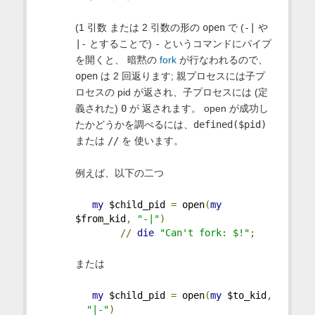
(1 引数 または 2 引数の形の
open
で (
-|
や
|-
とすることで)
-
というコマンドにパイプ
を開くと、 暗黙の
fork
が行なわれるので、
open
は 2 回返ります; 親プロセスには子プ
ロセスの pid が返され、子プロセスには (定
義された)
0
が 返されます。 open が成功し
たかどうかを調べるには、
defined($pid)
または
//
を 使います。
例えば、以下の二つ
my
 $child_pid 
=
 open
(
my
$from_kid
,
"-|"
)
//
die
"Can't fork: $!"
;
または
my
 $child_pid 
=
 open
(
my
 $to_kid
,
"|-"
)