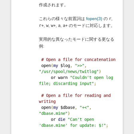
作成されます。
これらの様々な前置詞は
fopen(3)
の
r
,
r+
,
w
,
w+
,
a
,
a+
のモードに対応します。
実用的な異なったモードに関する更なる
例:
# Open a file for concatenation
 open
(
my
 $log
,
">>"
,
"/usr/spool/news/twitlog"
)
     or warn 
"Couldn't open log 
file; discarding input"
;
# Open a file for reading and 
writing
 open
(
my
 $dbase
,
"+<"
,
"dbase.mine"
)
     or 
die
"Can't open 
'dbase.mine' for update: $!"
;