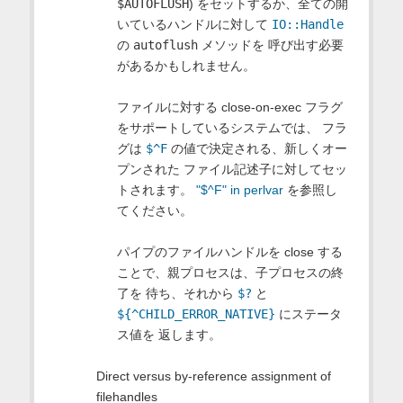
$AUTOFLUSH
) をセットするか、全ての開
いているハンドルに対して
IO::Handle
の
autoflush
メソッドを 呼び出す必要
があるかもしれません。
ファイルに対する close-on-exec フラグ
をサポートしているシステムでは、 フラ
グは
$^F
の値で決定される、新しくオー
プンされた ファイル記述子に対してセッ
トされます。
"$^F" in perlvar
を参照し
てください。
パイプのファイルハンドルを close する
ことで、親プロセスは、子プロセスの終
了を 待ち、それから
$?
と
${^CHILD_ERROR_NATIVE}
にステータ
ス値を 返します。
Direct versus by-reference assignment of
filehandles