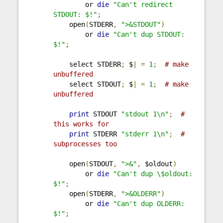
        or 
die
"Can't redirect 
STDOUT: $!"
;
    open
(
STDERR
,
">&STDOUT"
)
        or 
die
"Can't dup STDOUT: 
$!"
;
    select STDERR
;
 $
|
=
1
;
# make 
unbuffered
    select STDOUT
;
 $
|
=
1
;
# make 
unbuffered
print
 STDOUT 
"stdout 1\n"
;
# 
this works for
print
 STDERR 
"stderr 1\n"
;
# 
subprocesses too
    open
(
STDOUT
,
">&"
,
 $oldout
)
        or 
die
"Can't dup \$oldout: 
$!"
;
    open
(
STDERR
,
">&OLDERR"
)
        or 
die
"Can't dup OLDERR: 
$!"
;