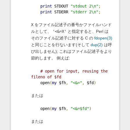
print
 STDOUT 
"stdout 2\n"
;
print
 STDERR 
"stderr 2\n"
;
X
をファイル記述子の番号かファイルハンド
ルとして、
'<&=X'
と指定すると、Perl は
そのファイル記述子に対する C の
fdopen(3)
と同じことを行ないます(そして
dup(2)
は呼
び出しません); これはファイル記述子をより
節約します。 例えば:
# open for input, reusing the 
fileno of $fd
    open
(
my
 $fh
,
"<&="
,
 $fd
)
または
    open
(
my
 $fh
,
"<&=$fd"
)
または