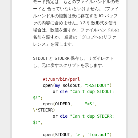
モード指定は、もとのファイルハンドルのモ
ードと 合っていないといけません。 (ファイ
ルハンドルの複製は既に存在する IO バッフ
ァの内容に含めません。) 3 引数形式を使う
場合は、数値を渡すか、ファイルハンドルの
名前を渡すか、 通常の「グロブへのリファ
レンス」を渡します。
STDOUT
と
STDERR
保存し、リダイレクト
し、元に戻すスクリプトを示します:
#!/usr/bin/perl
    open
(
my
 $oldout
,
">&STDOUT"
)
        or 
die
"Can't dup STDOUT: 
$!"
;
    open
(
OLDERR
,
">&"
,
\*
STDERR
)
        or 
die
"Can't dup STDERR: 
$!"
;
    open
(
STDOUT
,
'>'
,
"foo.out"
)