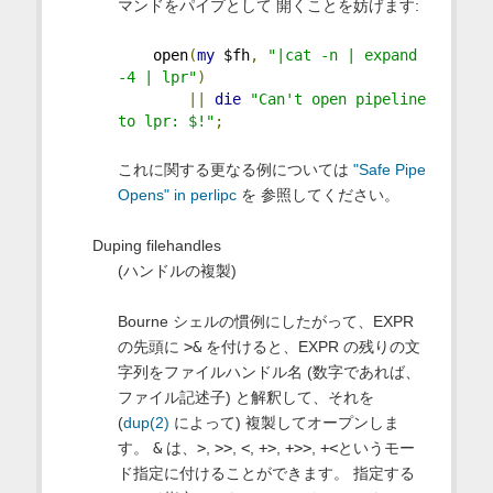
マンドをパイプとして 開くことを妨げます:
    open
(
my
 $fh
,
"|cat -n | expand 
-4 | lpr"
)
||
die
"Can't open pipeline 
to lpr: $!"
;
これに関する更なる例については
"Safe Pipe
Opens" in perlipc
を 参照してください。
Duping filehandles
(ハンドルの複製)
Bourne シェルの慣例にしたがって、EXPR
の先頭に
>&
を付けると、EXPR の残りの文
字列をファイルハンドル名 (数字であれば、
ファイル記述子) と解釈して、それを
(
dup(2)
によって) 複製してオープンしま
す。
&
は、
>
,
>>
,
<
,
+>
,
+>>
,
+<
というモー
ド指定に付けることができます。 指定する