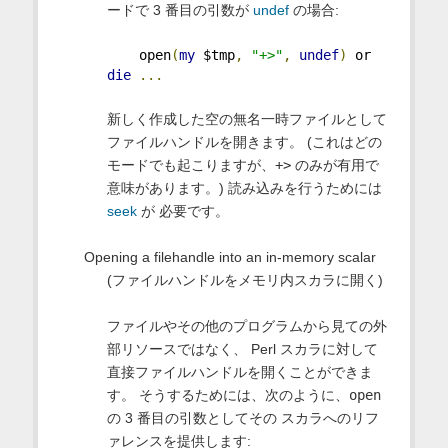
ードで 3 番目の引数が
undef
の場合:
    open
(
my
 $tmp
,
"+>"
,
undef
)
 or 
die
...
新しく作成した空の無名一時ファイルとして
ファイルハンドルを開きます。 (これはどの
モードでも起こりますが、
+>
のみが有用で
意味があります。) 読み込みを行うためには
seek
が 必要です。
Opening a filehandle into an in-memory scalar
(ファイルハンドルをメモリ内スカラに開く)
ファイルやその他のプログラムから見ての外
部リソースではなく、 Perl スカラに対して
直接ファイルハンドルを開くことができま
す。 そうするためには、次のように、
open
の 3 番目の引数としてその スカラへのリフ
ァレンスを提供します: