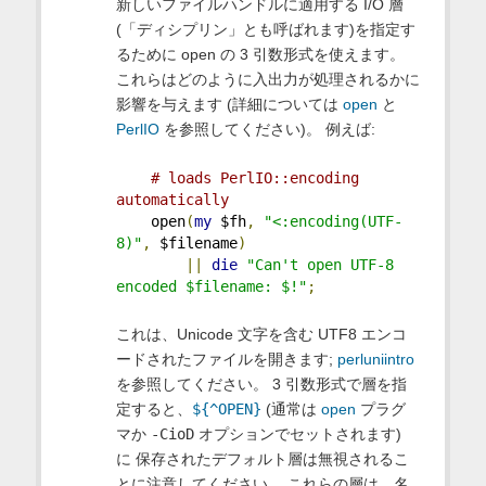
新しいファイルハンドルに適用する I/O 層
(「ディシプリン」とも呼ばれます)を指定す
るために open の 3 引数形式を使えます。
これらはどのように入出力が処理されるかに
影響を与えます (詳細については
open
と
PerlIO
を参照してください)。 例えば:
# loads PerlIO::encoding 
automatically
    open
(
my
 $fh
,
"<:encoding(UTF-
8)"
,
 $filename
)
||
die
"Can't open UTF-8 
encoded $filename: $!"
;
これは、Unicode 文字を含む UTF8 エンコ
ードされたファイルを開きます;
perluniintro
を参照してください。 3 引数形式で層を指
定すると、
${^OPEN}
(通常は
open
プラグ
マか
-CioD
オプションでセットされます)
に 保存されたデフォルト層は無視されるこ
とに注意してください。 これらの層は、名