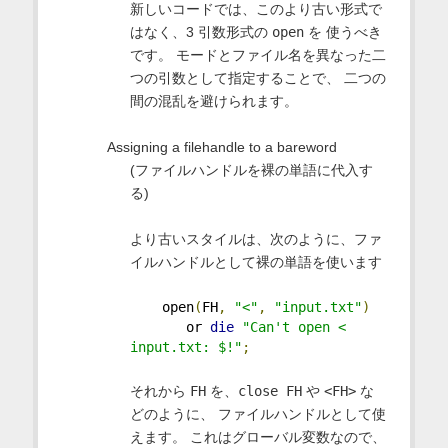
新しいコードでは、このより古い形式で
はなく、3 引数形式の
open
を 使うべき
です。 モードとファイル名を異なった二
つの引数として指定することで、 二つの
間の混乱を避けられます。
Assigning a filehandle to a bareword
(ファイルハンドルを裸の単語に代入す
る)
より古いスタイルは、次のように、ファ
イルハンドルとして裸の単語を使います
    open
(
FH
,
"<"
,
"input.txt"
)
       or 
die
"Can't open < 
input.txt: $!"
;
それから
FH
を、
close FH
や
<FH>
な
どのように、 ファイルハンドルとして使
えます。 これはグローバル変数なので、