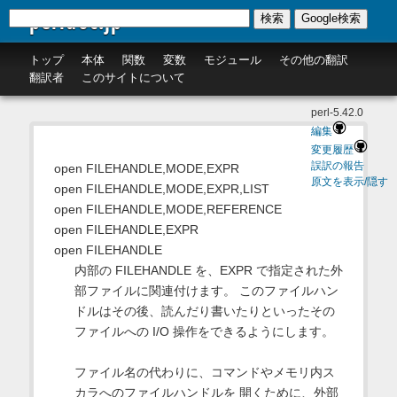
perldoc.jp
検索
Google検索
トップ
本体
関数
変数
モジュール
その他の翻訳
翻訳者
このサイトについて
perl-5.42.0
編集
変更履歴
誤訳の報告
open FILEHANDLE,MODE,EXPR
原文を表示/隠す
open FILEHANDLE,MODE,EXPR,LIST
open FILEHANDLE,MODE,REFERENCE
open FILEHANDLE,EXPR
open FILEHANDLE
内部の FILEHANDLE を、EXPR で指定された外
部ファイルに関連付けます。 このファイルハン
ドルはその後、読んだり書いたりといったその
ファイルへの I/O 操作をできるようにします。
ファイル名の代わりに、コマンドやメモリ内ス
カラへのファイルハンドルを 開くために、外部