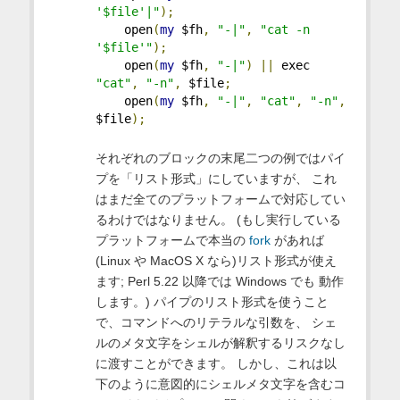
'$file'|"
);
    open
(
my
 $fh
,
"-|"
,
"cat -n 
'$file'"
);
    open
(
my
 $fh
,
"-|"
)
||
 exec 
"cat"
,
"-n"
,
 $file
;
    open
(
my
 $fh
,
"-|"
,
"cat"
,
"-n"
,
$file
);
それぞれのブロックの末尾二つの例ではパイ
プを「リスト形式」にしていますが、 これ
はまだ全てのプラットフォームで対応してい
るわけではなりません。 (もし実行している
プラットフォームで本当の
fork
があれば
(Linux や MacOS X なら)リスト形式が使え
ます; Perl 5.22 以降では Windows でも 動作
します。) パイプのリスト形式を使うこと
で、コマンドへのリテラルな引数を、 シェ
ルのメタ文字をシェルが解釈するリスクなし
に渡すことができます。 しかし、これは以
下のように意図的にシェルメタ文字を含むコ