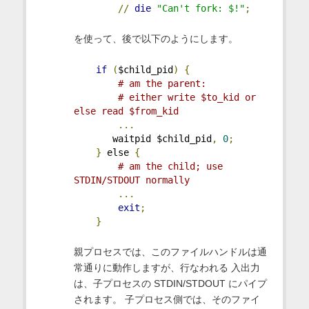
//
die
"Can't fork: $!"
;
を使って、後で以下のようにします。
if
(
$child_pid
)
{
# am the parent:
# either write $to_kid or 
else read $from_kid
...
       waitpid $child_pid
,
0
;
}
 else 
{
# am the child; use 
STDIN/STDOUT normally
...
exit
;
}
親プロセスでは、このファイルハンドルは通
常通りに動作しますが、行なわれる 入出力
は、子プロセスの STDIN/STDOUT にパイプ
されます。 子プロセス側では、そのファイ