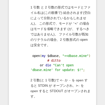
1 引数 と 2 引数の形式ではモードとファ
イル名は(この順番で) 結合されます(空白
によって分割されているかもしれませ
ん)。 この形式で、モードが
'<'
の場合
はモードを省略できます (が、 するべき
ではありません)。 ファイル引数が既知
のリテラルの場合、2 引数形式の
open
は安全です。
 open
(
my
 $dbase
,
"+<dbase.mine"
)
# ditto
     or 
die
"Can't open 
'dbase.mine' for update: $!"
;
2 引数(と 1 引数)で
<-
か
-
を open す
ると STDIN が オープンされ、
>-
を
open すると STDOUT がオープンされま
す。