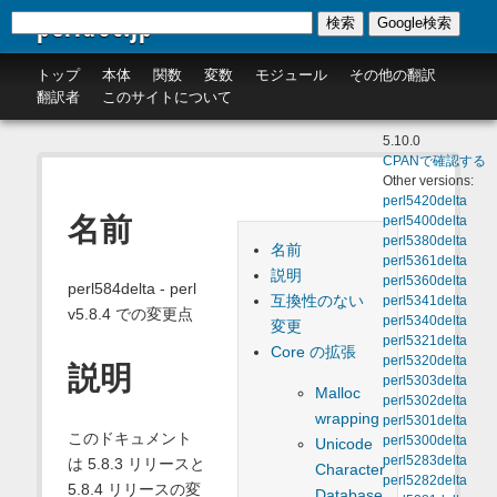
perldoc.jp
検索
Google検索
トップ
本体
関数
変数
モジュール
その他の翻訳
翻訳者
このサイトについて
5.10.0
CPANで確認する
Other versions:
perl5420delta
名前
perl5400delta
perl5380delta
名前
perl5361delta
説明
perl5360delta
perl584delta - perl
互換性のない
perl5341delta
v5.8.4 での変更点
perl5340delta
変更
perl5321delta
Core の拡張
perl5320delta
説明
perl5303delta
Malloc
perl5302delta
wrapping
perl5301delta
このドキュメント
perl5300delta
Unicode
perl5283delta
は 5.8.3 リリースと
Character
perl5282delta
5.8.4 リリースの変
Database