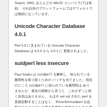
Solaris, VMS, ほとんどの Win32 コンパイラ)では有
効、 それ以外のプラットフォームではデフォルトで
は無効になっています。
Unicode Character Database
4.0.1
Perl 5.8 に含まれている Unicode Character
Database は 4.0.0 から 4.0.1 に 更新されました。
suidperl less insecure
Paul Szabo は
suidperl
を解析し、知られている
脆弱性を取り除くための パッチを当てました。現在
のところ
suidperl
に知られている脆弱性は あり
ませんが、過去の経験から言うと、これがずっと続
く自信はありません。 もはや set uid された perl を
直接起動することはなく、 #!/usr/bin/suidperl を起