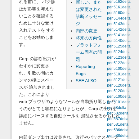
れる前に、 バグ修
perl5162delta
新しい、また
perl5161delta
正が影響を与えな
は変更された
perl5160delta
いことを確認する
診断メッセー
perl5144delta
ために十分な受け
ジ
perl5143delta
入れテストを する
perl5142delta
内部の変更
perl5141delta
ことをお勧めしま
将来の方向性
perl5140delta
す。
プラットフォ
perl5125delta
ーム固有の問
perl5124delta
perl5123delta
Carp の診断出力が
題
perl5122delta
わずかに変更さ
Reporting
perl5100delta
れ、引数の間のカ
Bugs
perl5101delta
ンマの後にスペー
perl5121delta
SEE ALSO
perl5120delta
スが 追加されまし
perl5120delta
た。これにより
perl5100delta
web ブラウザのようなツールが自動折り返しを 行
perl5101delta
perl58delta
うのがとても容易になりましたが、Carp の出力を
perl582delta
詳細にパースする自動ツールを 混乱させるかもしれ
perl587delta
ません。
perl581delta
perl586delta
perl588delta
内部ダンプ出力は改良され、改行やバックスペース