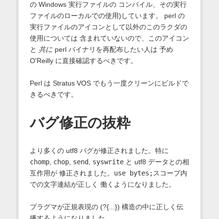
の Windows 実行ファイルの コンパイル、その実行
ファイルのローカルでの使用)しています。 perl の
実行ファイルのアイコンとして以外のこのラクダの
使用については 含まれていないので、このアイコン
と
共に
perl バイナリを再配布したい人は 予め
O'Reilly に直接確認するべきです。
Perl は Stratus VOS でもう一度クリーンにビルドで
きるべきです。
バグ修正の抜粋
より多くの utf8 バグが修正されました。特に
chomp
,
chop
,
send
,
syswrite
と utf8 データとの相
互作用が 修正されました。
use bytes;
スコープ内
での文字連結が正しく 働くようになりました。
プラグマが正規表現の (?{...}) 構造の中に正しく伝
播するようになりました。