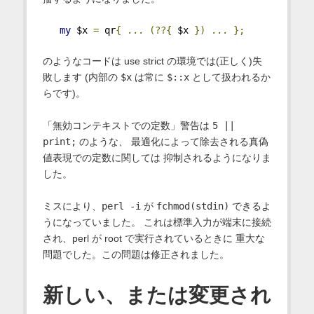
my
 $x 
=
 qr
{
...
(??{
 $x 
})
...
};
のようなコードは use strict の環境では(正しく)失
敗します (内部の
$x
は常に
$::x
として扱われるか
らです)。
「無効コンテキストでの定数」警告は
5 ||
print;
のような、 最適化によって除去される真偽
値表現での定数に関しては 抑制されるようになりま
した。
ミスにより、
perl -i
が
fchmod(stdin)
できるよ
うになっていました。 これは標準入力が端末に接続
され、perl が root で実行されているときに 重大な
問題でした。この問題は修正されました。
新しい、または変更され