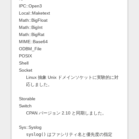
IPC::Open3
Local::Maketext
Math::BigFloat
Math::BigInt
Math::BigRat
MIME::Base64
ODBM_File
POSIX
Shell
Socket
Linux 抽象 Unix ドメインソケットに実験的に対
応しました。
Storable
Switch
CPAN バージョン 2.10 と同期しました。
Sys::Syslog
syslog()
はファシリティ名と優先度の指定