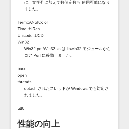
に、文字列に加えて数値定数も 使用可能になり
ました。
Term::ANSIColor
Time::HiRes
Unicode::UCD
Win32
Win32.pm/Win32.xs は libwin32 モジュールから
コア Perl に移動しました。
base
open
threads
detach されたスレッドが Windows でも対応さ
れました。
utf8
性能の向上