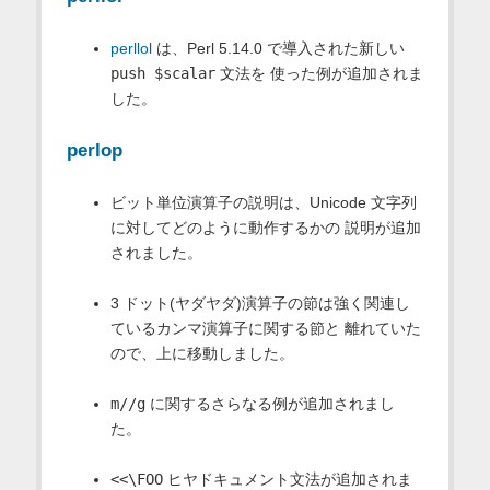
perllol
は、Perl 5.14.0 で導入された新しい
push $scalar
文法を 使った例が追加されま
した。
perlop
ビット単位演算子の説明は、Unicode 文字列
に対してどのように動作するかの 説明が追加
されました。
3 ドット(ヤダヤダ)演算子の節は強く関連し
ているカンマ演算子に関する節と 離れていた
ので、上に移動しました。
m//g
に関するさらなる例が追加されまし
た。
<<\FOO
ヒヤドキュメント文法が追加されま