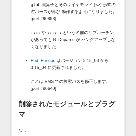
glob
演算子とそのダイヤモンド (
<>
) 形式の
逆パースが再び 動作するようになりました。
[perl #90898]
::::
や
::::::
という名前のサブルーチン
があっても B::Deparse が ハングアップしな
くなりました。
Pod::Perldoc
はバージョン 3.15_03 から
3.15_04 に更新されました。
これは VMS での検索パスを修正します。
[perl #90640]
削除されたモジュールとプラグ
マ
なし