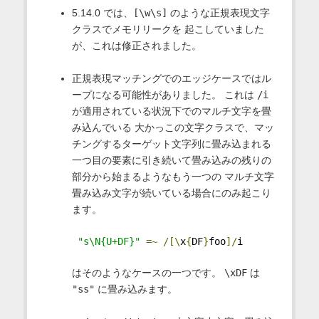
5.14.0 では、
[\w\s]
のような正規表現文字
クラスでメモリリークを 起こしていました
が、これは修正されました。
正規表現マッチングでのエッジケースではル
ープになる可能性がありました。 これは
/i
が適用されている状況下でのマルチ文字を畳
み込んでいる 大かっこの文字クラスで、マッ
チングするターゲット文字列に畳み込まれる
一つ目の要素に引き続いて畳み込みの残りの
部分から始まるようなもう一つの マルチ文字
畳み込み文字が続いている場合にのみ起こり
ます。
"s\N{U+DF}"
=~
/[\
x
{
DF
}
foo
]/
i
はそのようなケースの一つです。
\xDF
は
"ss"
に畳み込みます。