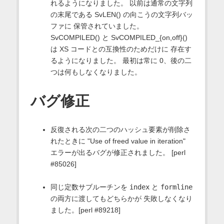
れるようになりました。 以前は通常の文字列
の末尾である SvLEN() の向こうの文字列バッ
ファに 保管されていました。
SvCOMPILED() と SvCOMPILED_{on,off}()
は XS コードとの互換性のためだけに 存在す
るようになりました。 最初は常に 0、後の二
つは何もしなくなりました。
バグ修正
反復される次の二つのハッシュ要素が削除さ
れたときに "Use of freed value in iteration"
エラーが出るバグが修正されました。 [perl
#85026]
同じ定数サブルーチンを
index
と
formline
の両方に渡してもどちらかが 失敗しなくなり
ました。[perl #89218]