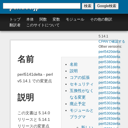
perldoc.jp
検索
Google検索
トップ
本体
関数
変数
モジュール
その他の翻訳
翻訳者
このサイトについて
5.14.1
CPANで確認する
Other versions:
perl5420delta
名前
perl5400delta
perl5380delta
名前
perl5361delta
説明
perl5360delta
perl5141delta - perl
コアの拡張
perl5341delta
v5.14.1 での変更点
perl5340delta
セキュリティ
perl5321delta
互換性がなく
perl5320delta
説明
なる変更
perl5303delta
廃止予定
perl5302delta
perl5301delta
モジュールと
この文書は 5.14.0
perl5300delta
プラグマ
perl5283delta
リリースと 5.14.1
perl5282delta
リリースの変更点
新しい