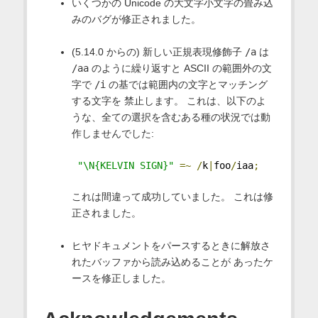
いくつかの Unicode の大文字小文字の畳み込
みのバグが修正されました。
(5.14.0 からの) 新しい正規表現修飾子
/a
は
/aa
のように繰り返すと ASCII の範囲外の文
字で
/i
の基では範囲内の文字とマッチング
する文字を 禁止します。 これは、以下のよ
うな、全ての選択を含むある種の状況では動
作しませんでした:
"\N{KELVIN SIGN}"
=~
/
k
|
foo
/
iaa
;
これは間違って成功していました。 これは修
正されました。
ヒヤドキュメントをパースするときに解放さ
れたバッファから読み込めることが あったケ
ースを修正しました。