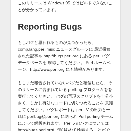
このリリースは Windows 95 ではビルドできないこ
とが分かっています。
Reporting Bugs
もしバグと思われるものが見つかったら、
comp.lang.perl.misc ニュースグループに 最近投稿
された記事や http://bugs.perl.org にある perl バグ
データベースを 確認してください。 Perl ホームペ
ージ、http://www.perl.org にも情報があります。
もしまだ報告されていないバグだと確信したら、そ
のリリースに含まれている perlbug プログラムをを
実行してください。 バグの再現スクリプトを十分小
さく、しかし有効なコードに切りつめることを 意識
してください。バグレポートは perl -V の出力と一
緒に perlbug@perl.org に送られ Perl porting チーム
によって解析されます。 Perl 5 のバグについては
http://bugs.perl.org/ で閲覧及び 検索することがで