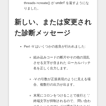
threads->create() が
undef
を返すようにな
りました。
新しい、または変更され
た診断メッセージ
Perl -V はいくつかの改良が行われました:
組み込みコードの断片やその他の混乱
させる文字が含まれた ローカルパッチ
名を正しく出力します。
-V の引数が正規表現のように見える場
合、複数行の出力が出ます。
末尾にコロンをつけることで改行と ';'
終端文字が抑制されるので、 問い合わ