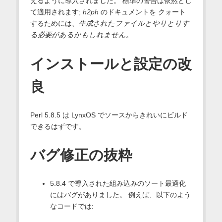
えるように導入されました。 標準の警告は依然とし
て適用されます;
h2ph
のドキュメントを クォート
するためには、
生成されたファイルとやりとりす
る必要があるかもしれません。
インストールと設定の改
良
Perl 5.8.5 は LynxOS でソースからきれいにビルド
できるはずです。
バグ修正の抜粋
5.8.4 で導入された組み込みのソート最適化
にはバグがありました。 例えば、以下のよう
なコードでは: