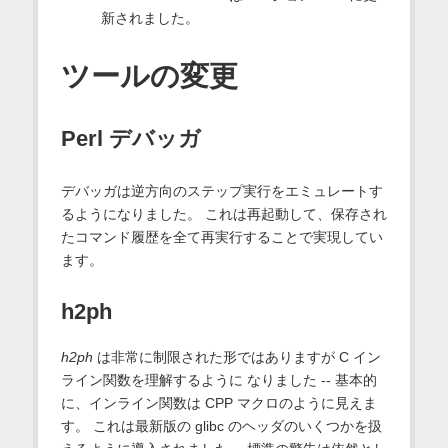
新されました。
ツールの変更
Perl デバッガ
デバッガは逆方向のステップ実行をエミュレートす
るようになりました。 これは再起動して、保存され
たコマンド履歴を全て再実行することで実現してい
ます。
h2ph
h2ph
は非常に制限された形ではありますが C イン
ライン関数を理解するように なりました -- 基本的
に、インライン関数は CPP マクロのように見えま
す。 これは最新版の glibc のヘッダのいくつかを扱