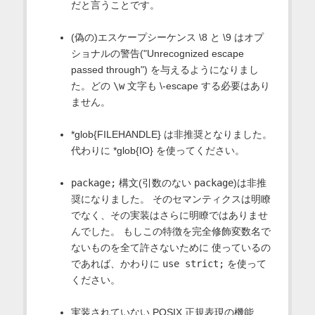
だと言うことです。
(偽の)エスケープシーケンス \8 と \9 はオプ
ショナルの警告("Unrecognized escape
passed through") を与えるようになりまし
た。どの
\w
文字も \-escape する必要はあり
ません。
*glob{FILEHANDLE} は非推奨となりました。
代わりに *glob{IO} を使ってください。
package;
構文(引数のない
package
)は非推
奨になりました。 そのセマンティクスは明瞭
でなく、その実装はさらに明瞭ではありませ
んでした。 もしこの特徴を完全修飾変数名で
ないものを全て許さないために 使っているの
であれば、かわりに
use strict;
を使って
ください。
実装されていない POSIX 正規表現の機能