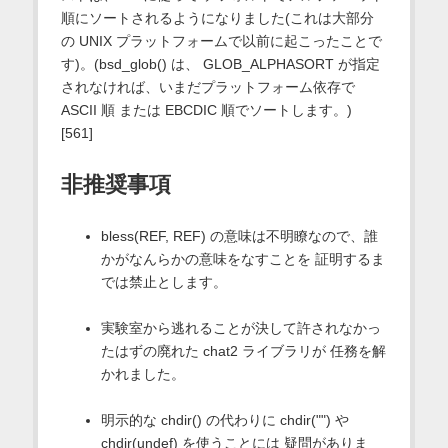
順にソートされるようになりました(これは大部分
の UNIX プラットフォームで以前に起こったことで
す)。(bsd_glob() は、 GLOB_ALPHASORT が指定
されなければ、いまだプラットフォーム依存で
ASCII 順 または EBCDIC 順でソートします。)
[561]
非推奨事項
bless(REF, REF) の意味は不明瞭なので、誰
かがなんらかの意味をなすことを 証明するま
では禁止とします。
実験室から逃れることが決して許されなかっ
たはずの廃れた chat2 ライブラリが 任務を解
かれました。
明示的な chdir() の代わりに chdir("") や
chdir(undef) を使うことには 疑問がありま