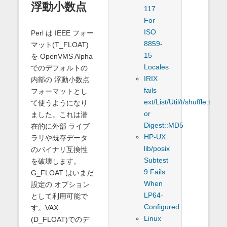
浮動小数点
117
For
ISO
Perl は IEEE フォー
8859-
マット(T_FLOAT)
15
を OpenVMS Alpha
Locales
でのデフォルトの
IRIX
内部の 浮動小数点
fails
フォーマットとし
ext/List/Util/t/shuffle.t
て使うようになり
or
ました。これは潜
Digest::MD5
在的に外部 ライブ
HP-UX
ラリや既存データ
lib/posix
のバイナリ互換性
Subtest
を破壊します。
9 Fails
G_FLOAT はいまだ
When
設定の オプション
LP64-
として利用可能で
Configured
す。VAX
Linux
(D_FLOAT)でのデ