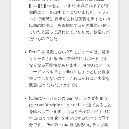
[[.cc.]]と[[=c=]]は、いまだ 認識されますが致
命的エラーを出すようになりました。デフォ
ルトで無視し 要求があれば警告を出すという
以前の動作は、ある意味ではその機能が 使え
ていたと誤って思わせていたため、歓迎しが
たいものでした。
PerlIO を意識しない XS モジュールは、将来
リリースされる Perl で完全にサポート され
なくなる可能性があります。PerlIO はソース
コードレベルでは stdio の ちょっとした置き
換えでしかないので、これはそれほど大変な
変更には ならないはずです。
以前のバージョンの perl や、ラクダ本 III で
は
:raw
"discipline" は
:crlf
の逆であること
を暗示しています。 もはや完全にバイナリに
するには "crlf 化" をオフにするだけでは不十
分です。 PerlIO
:raw
層 (あるいはラクダ本