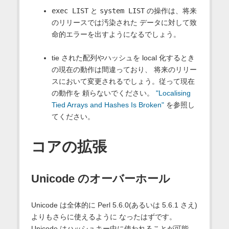
exec LIST
と
system LIST
の操作は、将来
のリリースでは汚染された データに対して致
命的エラーを出すようになるでしょう。
tie された配列やハッシュを local 化するとき
の現在の動作は間違っており、 将来のリリー
スにおいて変更されるでしょう。従って現在
の動作を 頼らないでください。
"Localising
Tied Arrays and Hashes Is Broken"
を参照し
てください。
コアの拡張
Unicode のオーバーホール
Unicode は全体的に Perl 5.6.0(あるいは 5.6.1 さえ)
よりもさらに使えるように なったはずです。
Unicode はハッシュキー中に使われることが可能