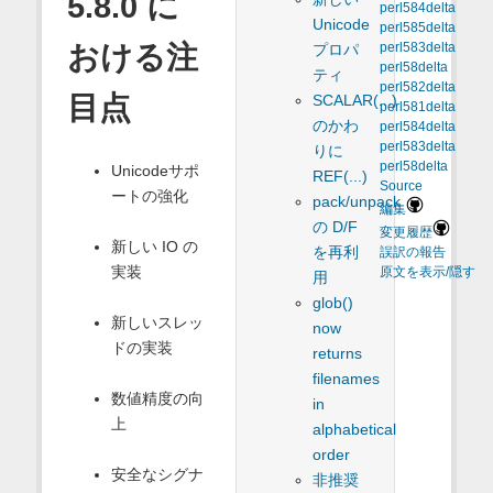
5.8.0 に
perl584delta
Unicode
perl585delta
おける注
perl583delta
プロパ
perl58delta
ティ
perl582delta
目点
SCALAR(...)
perl581delta
のかわ
perl584delta
perl583delta
りに
perl58delta
Unicodeサポ
REF(...)
Source
ートの強化
pack/unpack
編集
の D/F
変更履歴
新しい IO の
を再利
誤訳の報告
実装
原文を表示/隠す
用
glob()
新しいスレッ
now
ドの実装
returns
filenames
数値精度の向
in
上
alphabetical
order
安全なシグナ
非推奨