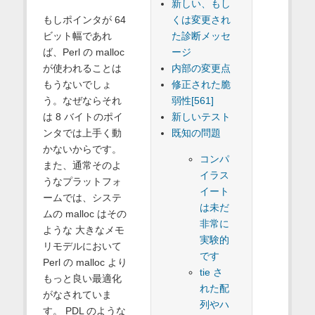
新しい、もし
くは変更され
もしポインタが 64
た診断メッセ
ビット幅であれ
ージ
ば、Perl の malloc
内部の変更点
が使われることは
修正された脆
もうないでしょ
弱性[561]
う。なぜならそれ
新しいテスト
は 8 バイトのポイ
既知の問題
ンタでは上手く動
かないからです。
コンパ
また、通常そのよ
イラス
うなプラットフォ
イート
ームでは、システ
は未だ
ムの malloc はその
非常に
ような 大きなメモ
実験的
リモデルにおいて
です
Perl の malloc より
tie さ
もっと良い最適化
れた配
がなされていま
列やハ
す。 PDL のような