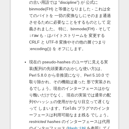
の古い用語では "discipline") が 公式に
binmode(FH) と等価となりました - これは全
てのバイトを 一切の変換なしにそのまま通過
させるために必要なことをするものとして 定
義されました。 特に、binmode(FH) - そして
:raw
も - はバイトストリームを 変更する
CRLF と UTF-8 変換やその他の層 (つまり
:encoding()) を オフにします。
現在の pseudo-hashes のユーザに見える実
装(配列の先頭要素のおかしな使い方)は、
Perl 5.8.0 から非推奨になり、Perl 5.10.0 で
取り除かれ、その機能は違った 形で実装され
るでしょう。現在のインターフェースはかな
り醜いだけでなく、 現在の実装では通常の配
列やハッシュの使用がかなり目立って遅くな
って しまいます。
fields
プラグマのインタ
ーフェースは利用可能なまま残る でしょう。
restricted hashes
のインターフェースは代用
のインターフェース (
Hash::Util
を参照してく