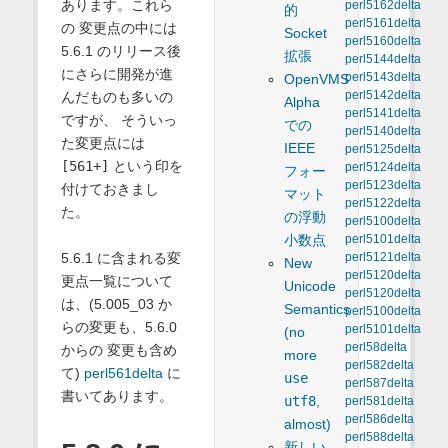
あります。これら
perl5162delta
的
perl5161delta
の 変更点の中には
Socket
perl5160delta
5.6.1 のリリース後
拡張
perl5144delta
にさらに開発が進
perl5143delta
OpenVMS
んだものも多いの
perl5142delta
Alpha
perl5141delta
ですが、 そういっ
での
perl5140delta
た変更点には
IEEE
perl5125delta
[561+]
という印を
perl5124delta
フォー
perl5123delta
付けておきまし
マット
perl5122delta
た。
の浮動
perl5100delta
小数点
perl5101delta
5.6.1 に含まれる変
perl5121delta
New
perl5120delta
更点一覧について
Unicode
perl5120delta
は、(5.005_03 か
Semantics
perl5100delta
らの変更も、5.6.0
perl5101delta
(no
perl58delta
からの 変更も含め
more
perl582delta
て)
perl561delta
に
use
perl587delta
書いてあります。
utf8
,
perl581delta
perl586delta
almost)
perl588delta
新しい