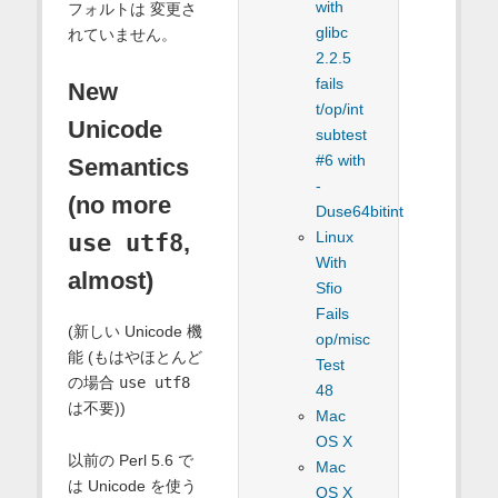
with
フォルトは 変更さ
glibc
れていません。
2.2.5
fails
New
t/op/int
Unicode
subtest
#6 with
Semantics
-
(no more
Duse64bitint
Linux
use utf8
,
With
almost)
Sfio
Fails
(新しい Unicode 機
op/misc
能 (もはやほとんど
Test
の場合
use utf8
48
は不要))
Mac
OS X
以前の Perl 5.6 で
Mac
は Unicode を使う
OS X