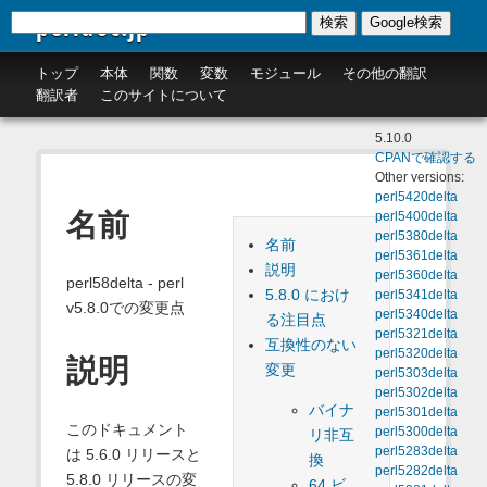
perldoc.jp
検索
Google検索
トップ
本体
関数
変数
モジュール
その他の翻訳
翻訳者
このサイトについて
5.10.0
CPANで確認する
Other versions:
perl5420delta
名前
perl5400delta
perl5380delta
名前
perl5361delta
説明
perl5360delta
perl58delta - perl
5.8.0 におけ
perl5341delta
v5.8.0での変更点
perl5340delta
る注目点
perl5321delta
互換性のない
perl5320delta
説明
変更
perl5303delta
perl5302delta
バイナ
perl5301delta
このドキュメント
perl5300delta
リ非互
perl5283delta
は 5.6.0 リリースと
換
perl5282delta
5.8.0 リリースの変
64 ビ