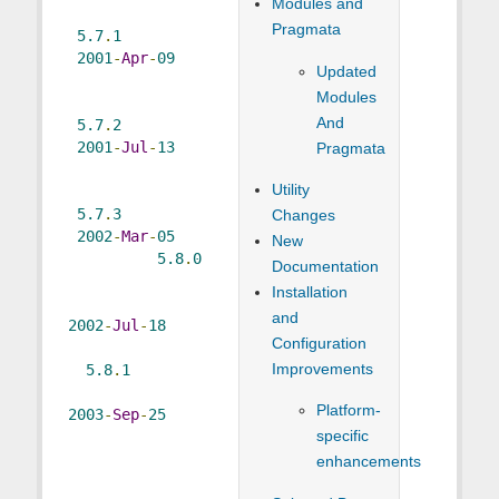
Modules and
Pragmata
5.7
.
1
2001
-
Apr
-
09
Updated
Modules
And
5.7
.
2
2001
-
Jul
-
13
Pragmata
Utility
5.7
.
3
Changes
2002
-
Mar
-
05
New
5.8
.
0
Documentation
Installation
and
2002
-
Jul
-
18
Configuration
Improvements
5.8
.
1
Platform-
2003
-
Sep
-
25
specific
enhancements