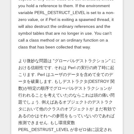
you hold a reference to them. If the environment
variable PERL_DESTRUCT_LEVEL is set to a non-
zero value, or if Perl is exiting a spawned thread, it
will also destruct the ordinary references and the
symbol tables that are no longer in use. You can't
call a class method or an ordinary function on a
class that has been collected that way.
より微妙な問題は "グローバルデストラクション" に
おける信頼性です. それは Perl の実行の終了時に起
こります. Perl はユーザのデータを含めて全てのデ
ータを破棄します. もしデストラクタ(DESTROY 関
数)が特定の順序でグローバルデストラクションが
行われることを考えていたのならこれは頭の痛い問
題でしょう. 例えばあるオブジェクトのデストラク
タにおいて他のクラスのオブジェクトが まだ有効で
あるのかはそれへの参照をもっていないのであれば
推測できません. もし環境変数
PERL_DESTRUST_LEVEL が非ゼロ値に設定され