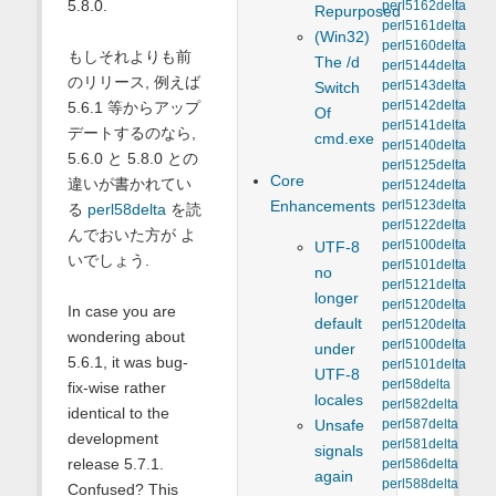
5.8.0.
perl5162delta
Repurposed
perl5161delta
(Win32)
perl5160delta
もしそれよりも前
The /d
perl5144delta
のリリース, 例えば
perl5143delta
Switch
5.6.1 等からアップ
perl5142delta
Of
perl5141delta
デートするのなら,
cmd.exe
perl5140delta
5.6.0 と 5.8.0 との
perl5125delta
Core
違いが書かれてい
perl5124delta
Enhancements
perl5123delta
る
perl58delta
を読
perl5122delta
んでおいた方が よ
perl5100delta
UTF-8
いでしょう.
perl5101delta
no
perl5121delta
longer
perl5120delta
In case you are
default
perl5120delta
wondering about
perl5100delta
under
5.6.1, it was bug-
perl5101delta
UTF-8
perl58delta
fix-wise rather
locales
perl582delta
identical to the
Unsafe
perl587delta
development
perl581delta
signals
release 5.7.1.
perl586delta
again
perl588delta
Confused? This