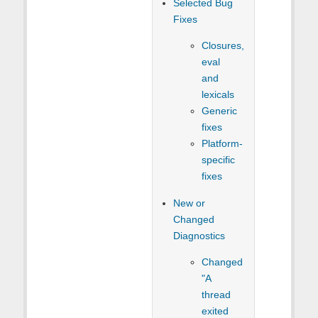
Selected Bug
Fixes
Closures,
eval
and
lexicals
Generic
fixes
Platform-
specific
fixes
New or
Changed
Diagnostics
Changed
"A
thread
exited