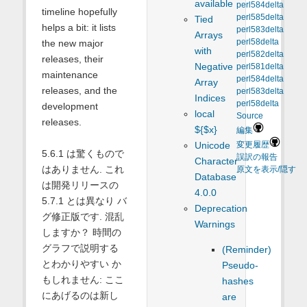
available
perl584delta
timeline hopefully
perl585delta
Tied
helps a bit: it lists
perl583delta
Arrays
the new major
perl58delta
with
perl582delta
releases, their
Negative
perl581delta
maintenance
perl584delta
Array
releases, and the
perl583delta
Indices
perl58delta
development
local
Source
releases.
${$x}
編集
Unicode
変更履歴
5.6.1 は驚くもので
誤訳の報告
Character
はありません. これ
原文を表示/隠す
Database
は開発リリースの
4.0.0
5.7.1 とは異なり バ
Deprecation
グ修正版です. 混乱
Warnings
しますか？ 時間の
グラフで説明する
(Reminder)
とわかりやすい か
Pseudo-
もしれません: ここ
hashes
にあげるのは新し
are