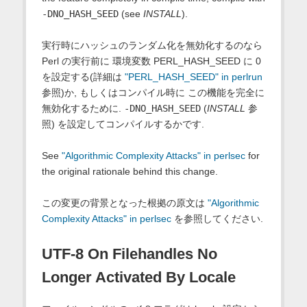
-DNO_HASH_SEED
(see
INSTALL
).
実行時にハッシュのランダム化を無効化するのなら
Perl の実行前に 環境変数 PERL_HASH_SEED に 0
を設定する(詳細は
"PERL_HASH_SEED" in perlrun
参照)か, もしくはコンパイル時に この機能を完全に
無効化するために.
-DNO_HASH_SEED
(
INSTALL
参
照) を設定してコンパイルするかです.
See
"Algorithmic Complexity Attacks" in perlsec
for
the original rationale behind this change.
この変更の背景となった根拠の原文は
"Algorithmic
Complexity Attacks" in perlsec
を参照してください.
UTF-8 On Filehandles No
Longer Activated By Locale