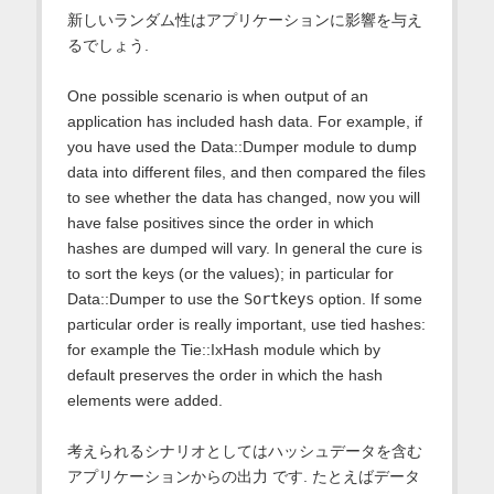
新しいランダム性はアプリケーションに影響を与え
るでしょう.
One possible scenario is when output of an
application has included hash data. For example, if
you have used the Data::Dumper module to dump
data into different files, and then compared the files
to see whether the data has changed, now you will
have false positives since the order in which
hashes are dumped will vary. In general the cure is
to sort the keys (or the values); in particular for
Data::Dumper to use the
Sortkeys
option. If some
particular order is really important, use tied hashes:
for example the Tie::IxHash module which by
default preserves the order in which the hash
elements were added.
考えられるシナリオとしてはハッシュデータを含む
アプリケーションからの出力 です. たとえばデータ