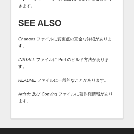
きます。
SEE ALSO
Changes
ファイルに変更点の完全な詳細がありま
す。
INSTALL
ファイルに Perl のビルド方法がありま
す。
README
ファイルに一般的なことがあります。
Artistic
及び
Copying
ファイルに著作権情報があり
ます。