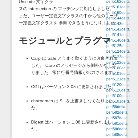
Unicode 文字クラ
perl5162delta
perl5161delta
スの intersection の マッチングに対応しました。
perl5160delta
また、ユーザー定義文字クラスの中から他のユーザ
perl5144delta
ー定義文字クラスを 参照できるようになりました。
perl5143delta
perl5142delta
perl5141delta
モジュールとプラグマ
perl5140delta
perl5125delta
perl5124delta
perl5123delta
Carp は Safe とうまく動くように改良されま
perl5122delta
した。 Carp のメッセージから例外がなくな
perl5100delta
りました - 常に行番号情報が出力されます。
perl5101delta
perl5121delta
perl5120delta
CGI はバージョン 3.05 に更新されました。
perl5120delta
perl5100delta
charnames は $_ を上書きしなくなりまし
perl5101delta
perl58delta
た。
perl582delta
perl587delta
Digest はバージョン 1.08 に更新されまし
perl581delta
た。
perl586delta
perl588delta