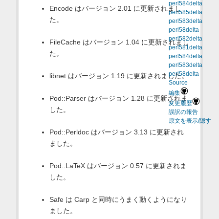
perl584delta
Encode はバージョン 2.01 に更新されまし
perl585delta
た。
perl583delta
perl58delta
perl582delta
FileCache はバージョン 1.04 に更新されまし
perl581delta
た。
perl584delta
perl583delta
perl58delta
libnet はバージョン 1.19 に更新されました。
Source
編集
Pod::Parser はバージョン 1.28 に更新されま
変更履歴
した。
誤訳の報告
原文を表示/隠す
Pod::Perldoc はバージョン 3.13 に更新され
ました。
Pod::LaTeX はバージョン 0.57 に更新されま
した。
Safe は Carp と同時にうまく動くようになり
ました。