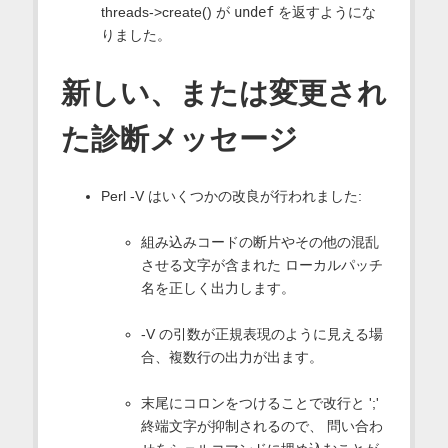
threads->create() が
undef
を返すようにな
りました。
新しい、または変更され
た診断メッセージ
Perl -V はいくつかの改良が行われました:
組み込みコードの断片やその他の混乱
させる文字が含まれた ローカルパッチ
名を正しく出力します。
-V の引数が正規表現のように見える場
合、複数行の出力が出ます。
末尾にコロンをつけることで改行と ';'
終端文字が抑制されるので、 問い合わ