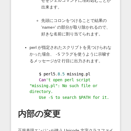
せをシェルコマンドに埋め込むことが
出来ます。
先頭にコロンをつけることで結果の
'name=' の部分が取り除かれるので、
好きな名前に割り当てられます。
perl が指定されたスクリプトを見つけられな
かった場合、
-S
フラグを使うように示唆す
るメッセージが2 行目に出力されます。
    $ perl5
.
8.5
 missing
.
pl
Can
't open perl script 
"missing.pl": No such file or 
directory.
    Use -S to search $PATH for it.
内部の変更
正規表現エンジンが使う Unicode 文字クラスファイ