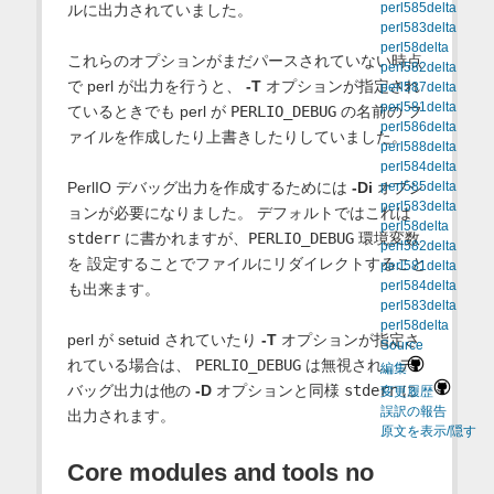
ルに出力されていました。
perl585delta
perl583delta
perl58delta
これらのオプションがまだパースされていない時点
perl582delta
で perl が出力を行うと、
-T
オプションが指定され
perl587delta
perl581delta
ているときでも perl が
PERLIO_DEBUG
の名前の フ
perl586delta
ァイルを作成したり上書きしたりしていました。
perl588delta
perl584delta
PerlIO デバッグ出力を作成するためには
-Di
オプシ
perl585delta
perl583delta
ョンが必要になりました。 デフォルトではこれは
perl58delta
stderr
に書かれますが、
PERLIO_DEBUG
環境変数
perl582delta
を 設定することでファイルにリダイレクトすること
perl581delta
perl584delta
も出来ます。
perl583delta
perl58delta
perl が setuid されていたり
-T
オプションが指定さ
Source
れている場合は、
PERLIO_DEBUG
は無視され、デ
編集
バッグ出力は他の
-D
オプションと同様
stderr
に
変更履歴
誤訳の報告
出力されます。
原文を表示/隠す
Core modules and tools no