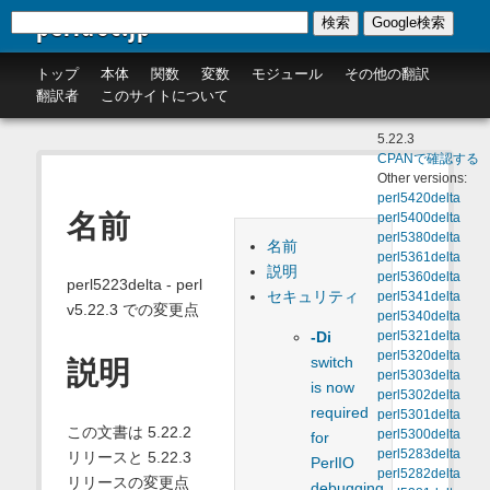
perldoc.jp
検索
Google検索
トップ
本体
関数
変数
モジュール
その他の翻訳
翻訳者
このサイトについて
5.22.3
CPANで確認する
Other versions:
perl5420delta
名前
perl5400delta
perl5380delta
名前
perl5361delta
説明
perl5360delta
perl5223delta - perl
セキュリティ
perl5341delta
v5.22.3 での変更点
perl5340delta
-Di
perl5321delta
perl5320delta
switch
説明
perl5303delta
is now
perl5302delta
required
perl5301delta
この文書は 5.22.2
perl5300delta
for
perl5283delta
リリースと 5.22.3
PerlIO
perl5282delta
リリースの変更点
debugging