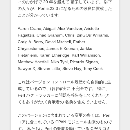
ィのおかげで 20 年を超えて 繁栄しています。 以下
の人々が、Perl 5.22.3 になるための改良に貢献した
ことが分かっています:
Aaron Crane, Abigail, Alex Vandiver, Aristotle
Pagaltzis, Chad Granum, Chris 'BinGOs' Williams,
Craig A. Berry, David Mitchell, Father
Chrysostomos, James E Keenan, Jarkko
Hietaniemi, Karen Etheridge, Karl Williamson,
Matthew Horsfall, Niko Tyni, Ricardo Signes,
Sawyer X, Stevan Little, Steve Hay, Tony Cook.
これはバージョンコントロール履歴から自動的に生
成しているので、ほぼ確実に 不完全です。 特に、
Perl バグトラッカーに問題を報告をしてくれた (と
てもありがたい)貢献者の 名前を含んでいません。
このバージョンに含まれている変更の多くは、Perl
コアに含まれている CPAN モジュール由来のもので
す。 私たちは Perl の発展を助けている CPAN コミ