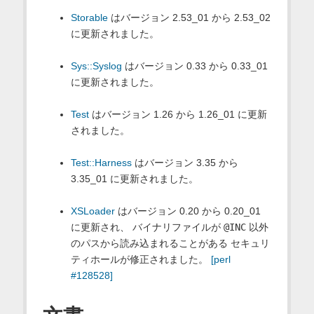
Storable
はバージョン 2.53_01 から 2.53_02
に更新されました。
Sys::Syslog
はバージョン 0.33 から 0.33_01
に更新されました。
Test
はバージョン 1.26 から 1.26_01 に更新
されました。
Test::Harness
はバージョン 3.35 から
3.35_01 に更新されました。
XSLoader
はバージョン 0.20 から 0.20_01
に更新され、 バイナリファイルが
@INC
以外
のパスから読み込まれることがある セキュリ
ティホールが修正されました。
[perl
#128528]