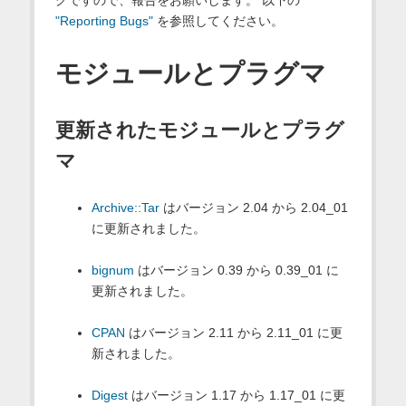
グですので、報告をお願いします。 以下の
"Reporting Bugs"
を参照してください。
モジュールとプラグマ
更新されたモジュールとプラグ
マ
Archive::Tar
はバージョン 2.04 から 2.04_01
に更新されました。
bignum
はバージョン 0.39 から 0.39_01 に
更新されました。
CPAN
はバージョン 2.11 から 2.11_01 に更
新されました。
Digest
はバージョン 1.17 から 1.17_01 に更