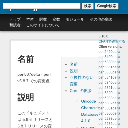
perldoc.jp
検索
Google検索
トップ
本体
関数
変数
モジュール
その他の翻訳
翻訳者
このサイトについて
5.10.0
CPANで確認する
Other versions:
perl5420delta
名前
perl5400delta
perl5380delta
名前
perl5361delta
説明
perl5360delta
perl587delta - perl
互換性のない
perl5341delta
v5.8.7 での変更点
perl5340delta
変更
perl5321delta
Core の拡張
perl5320delta
説明
perl5303delta
Unicode
perl5302delta
Character
perl5301delta
このドキュメント
perl5300delta
Database
perl5283delta
は 5.8.6 リリースと
4.1.0
perl5282delta
5.8.7 リリースの変
suidperl