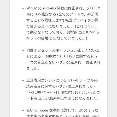
Win32 の socket() 関数は修正され、プロトコ
ルに 0 を指定する (全てのプロトコルを許可
することを意味します) 転送プロバイダが再
び使えるようになりました。 (これは 5.8.6
で動かなくなっており、典型的には ICMP ソ
ケットの使用に 失敗していました。)
内部オフセットのキャッシュが正しくないこ
とによる、
substr
と UTF-8 に関するもう
一つの目立たないバグが発見され、 修正され
ました。
正規表現エンジンによる UTF-8 テーブルの
読み込みに関するバグが 修正されました -
"\x{100}" =~ /[[:print:]]/
といったコ
ードも 正しい結果を出すようになりました。
長い Unicode 文字列に対して、
uc
のような
大文字小文字変換を 行うとメモリを使い果た