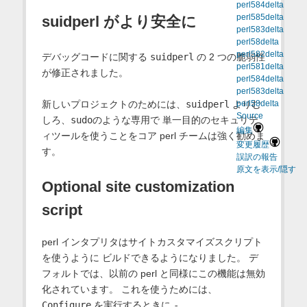
perl584delta
perl585delta
suidperl がより安全に
perl583delta
perl58delta
perl582delta
デバッグコードに関する
suidperl
の 2 つの脆弱性
perl581delta
が修正されました。
perl584delta
perl583delta
新しいプロジェクトのためには、
suidperl
よりむ
perl58delta
Source
しろ、
sudo
のような専用で 単一目的のセキュリテ
編集
ィツールを使うことをコア perl チームは強く勧めま
変更履歴
す。
誤訳の報告
原文を表示/隠す
Optional site customization
script
perl インタプリタはサイトカスタマイズスクリプト
を使うように ビルドできるようになりました。 デ
フォルトでは、以前の perl と同様にこの機能は無効
化されています。 これを使うためには、
Configure
を実行するときに
-