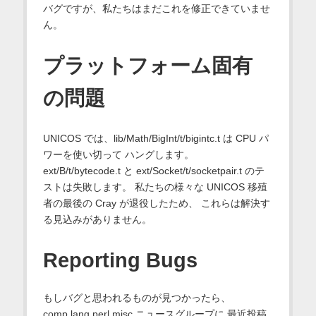
バグですが、私たちはまだこれを修正できていませ
ん。
プラットフォーム固有
の問題
UNICOS では、lib/Math/BigInt/t/bigintc.t は CPU パ
ワーを使い切って ハングします。
ext/B/t/bytecode.t と ext/Socket/t/socketpair.t のテ
ストは失敗します。 私たちの様々な UNICOS 移殖
者の最後の Cray が退役したため、 これらは解決す
る見込みがありません。
Reporting Bugs
もしバグと思われるものが見つかったら、
comp.lang.perl.misc ニュースグループに 最近投稿