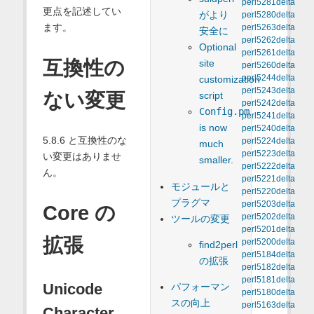
perl5281delta
更点を記述してい
がより
perl5280delta
ます。
perl5263delta
安全に
perl5262delta
Optional
perl5261delta
互換性の
site
perl5260delta
perl5244delta
customization
perl5243delta
ない変更
script
perl5242delta
Config.pm
perl5241delta
is now
perl5240delta
5.8.6 と互換性のな
perl5224delta
much
perl5223delta
い変更はありませ
smaller.
perl5222delta
ん。
perl5221delta
モジュールと
perl5220delta
プラグマ
perl5203delta
Core の
perl5202delta
ツールの変更
perl5201delta
拡張
perl5200delta
find2perl
perl5184delta
の拡張
perl5182delta
perl5181delta
Unicode
パフォーマン
perl5180delta
スの向上
perl5163delta
Character