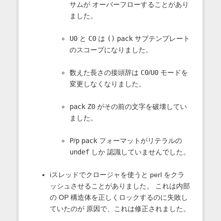
サムが オーバーフローすることがあり
ました。
U0
と
C0
は
()
pack
サブテンプレート
のスコープになりました。
数えた長さの接頭辞は
C0
/
U0
モードを
変更しなくなりました。
pack
Z0
がその前の文字を破壊してい
ました。
P
/
p
pack
フォーマットがリテラルの
undef
しか 認識していませんでした。
iスレッドでクロージャを使うと perl をクラ
ッシュさせることがありました。 これは内部
の OP 構造体を正しくロックするのに失敗し
ていたのが 原因で、これは修正されました。