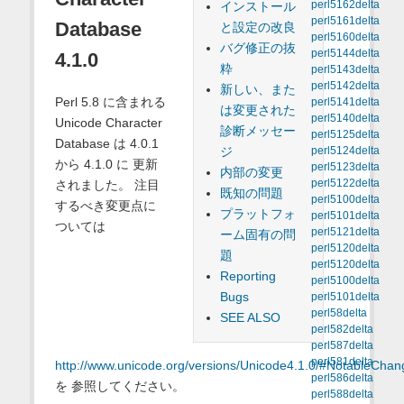
perl5162delta
インストール
perl5161delta
Database
と設定の改良
perl5160delta
バグ修正の抜
perl5144delta
4.1.0
粋
perl5143delta
perl5142delta
新しい、また
Perl 5.8 に含まれる
perl5141delta
は変更された
perl5140delta
Unicode Character
診断メッセー
perl5125delta
Database は 4.0.1
ジ
perl5124delta
から 4.1.0 に 更新
perl5123delta
内部の変更
されました。 注目
perl5122delta
既知の問題
perl5100delta
するべき変更点に
プラットフォ
perl5101delta
ついては
perl5121delta
ーム固有の問
perl5120delta
題
perl5120delta
Reporting
perl5100delta
Bugs
perl5101delta
perl58delta
SEE ALSO
perl582delta
perl587delta
perl581delta
http://www.unicode.org/versions/Unicode4.1.0/#NotableChan
perl586delta
を 参照してください。
perl588delta