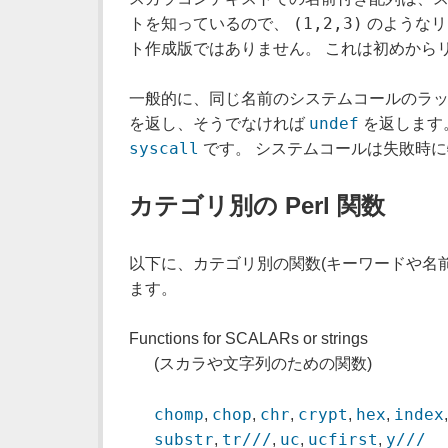
(1,2,3)
トを知っているので、
のようなリ
ト作成版ではありません。 これは初めから
一般的に、同じ名前のシステムコールのラッパーとして動作
undef
を返し、そうでなければ
を返します
syscall
です。 システムコールは失敗時
カテゴリ別の Perl 関数
以下に、カテゴリ別の関数(キーワードや名
ます。
Functions for SCALARs or strings
(スカラや文字列のための関数)
chomp
chop
chr
crypt
hex
index
,
,
,
,
,
substr
tr///
uc
ucfirst
y///
,
,
,
,