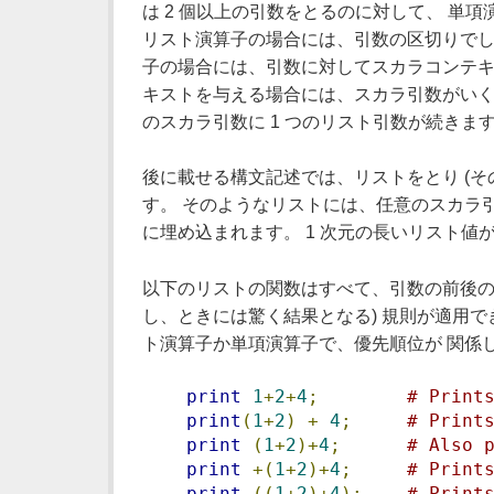
は 2 個以上の引数をとるのに対して、 
リスト演算子の場合には、引数の区切りでし
子の場合には、引数に対してスカラコンテキ
キストを与える場合には、スカラ引数がいくつか並び
のスカラ引数に 1 つのリスト引数が続きます。 一
後に載せる構文記述では、リストをとり (そ
す。 そのようなリストには、任意のスカラ
に埋め込まれます。 1 次元の長いリスト値
以下のリストの関数はすべて、引数の前後の括
し、ときには驚く結果となる) 規則が適用で
ト演算子か単項演算子で、優先順位が 関係
print
1
+
2
+
4
;
# Print
print
(
1
+
2
)
+
4
;
# Print
print
(
1
+
2
)+
4
;
# Also 
print
+(
1
+
2
)+
4
;
# Print
print
((
1
+
2
)+
4
);
# Print