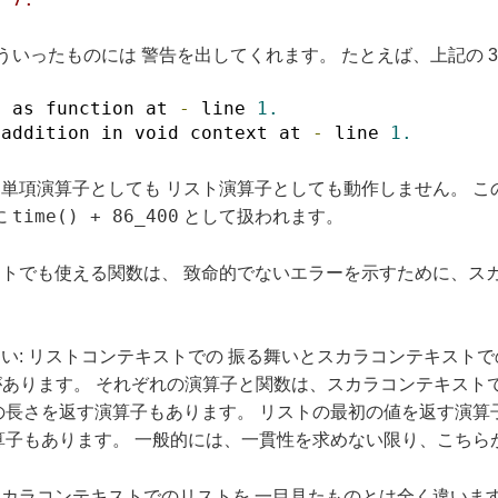
いったものには 警告を出してくれます。 たとえば、上記の 3
d as function at 
-
 line 
1.
 addition in void context at 
-
 line 
1.
単項演算子としても リスト演算子としても動作しません。 こ
time() + 86_400
に
として扱われます。
トでも使える関数は、 致命的でないエラーを示すために、スカ
い: リストコンテキストでの 振る舞いとスカラコンテキスト
とがあります。 それぞれの演算子と関数は、スカラコンテキスト
の長さを返す演算子もあります。 リストの最初の値を返す演算
算子もあります。 一般的には、一貫性を求めない限り、こちら
カラコンテキストでのリストを 一目見たものとは全く違います