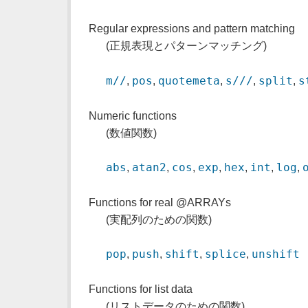
Regular expressions and pattern matching
(正規表現とパターンマッチング)
m//
pos
quotemeta
s///
split
s
,
,
,
,
,
Numeric functions
(数値関数)
abs
atan2
cos
exp
hex
int
log
,
,
,
,
,
,
,
Functions for real @ARRAYs
(実配列のための関数)
pop
push
shift
splice
unshift
,
,
,
,
Functions for list data
(リストデータのための関数)