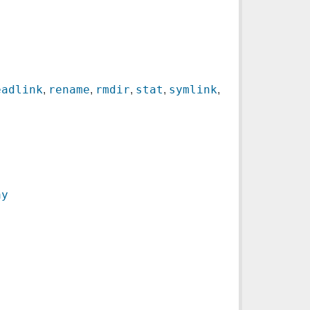
eadlink
rename
rmdir
stat
symlink
,
,
,
,
,
ay