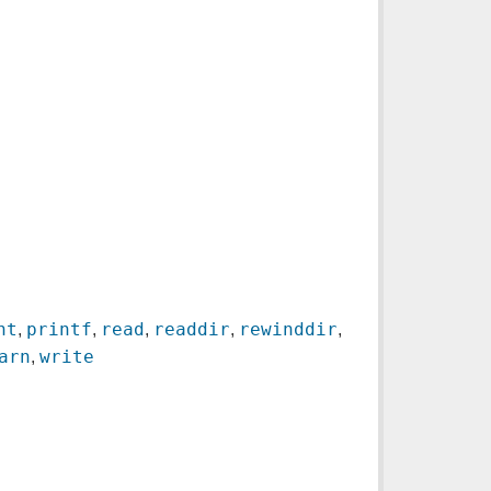
nt
printf
read
readdir
rewinddir
,
,
,
,
,
arn
write
,