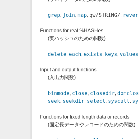
grep
join
map
qw/STRING/
rever
,
,
,
,
Functions for real %HASHes
(実ハッシュのための関数)
delete
each
exists
keys
values
,
,
,
,
Input and output functions
(入出力関数)
binmode
close
closedir
dbmclo
,
,
,
seek
seekdir
select
syscall
sy
,
,
,
,
Functions for fixed length data or records
(固定長データやレコードのための関数)