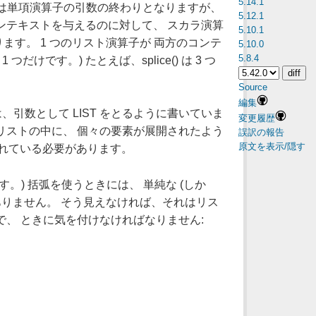
5.14.1
マは単項演算子の引数の終わりとなりますが、
5.12.1
ンテキストを与えるのに対して、 スカラ演算
5.10.1
す。 1 つのリスト演算子が 両方のコンテ
5.10.0
5.8.4
です。) たとえば、splice() は 3 つ
Source
編集
引数として LIST をとるように書いていま
変更履歴
リストの中に、 個々の要素が展開されたよう
誤訳の報告
原文を表示/隠す
られている必要があります。
) 括弧を使うときには、 単純な (しか
りません。 そう見えなければ、それはリス
、 ときに気を付けなければなりません: