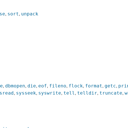
se
sort
unpack
,
,
se
dbmopen
die
eof
fileno
flock
format
getc
pri
,
,
,
,
,
,
,
,
sread
sysseek
syswrite
tell
telldir
truncate
w
,
,
,
,
,
,