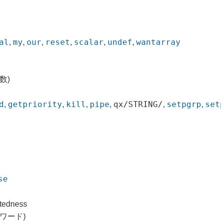
al
my
our
reset
scalar
undef
wantarray
,
,
,
,
,
,
数)
d
getpriority
kill
pipe
qx/STRING/
setpgrp
set
,
,
,
,
,
,
se
ntedness
ワード)