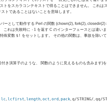
ストをスカラコンテキストで得ることはできません。 これは
リストであることはないことを意味します。
する Perl の関数 (chown(2), fork(2), closed
-1
。 これは失敗時に
を返す C のインターフェースとは違い
$!
に特殊変数
をセットします。 その他の関数は、事故を除い
前付き演算子のような、 関数のように見えるものも含みます)を
lc
lcfirst
length
oct
ord
pack
q/STRING/
qq/S
,
,
,
,
,
,
,
,