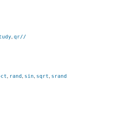
tudy
qr//
,
oct
rand
sin
sqrt
srand
,
,
,
,