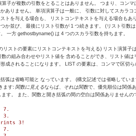
単項演算子が複数の引数をとることはありません。 つまり、コン
かありません。 単項演算子は一般に、 引数に対してスカラコ
ストを与える場合も、 リストコンテキストを与える場合もありま
、 最後にリスト引数が 1 つ続きます。 (リスト引数は 1 つだけ
方 gethostbyname() は 4 つのスカラ引数を持ちます。
のリストの要素にリストコンテキストを与える) リスト演算子は、
引数の組み合わせやリスト値を 含めることができ、リスト値は
が形成されることになります。 LIST の要素は、コンマで区切
弧は省略可能と なっています。 (構文記述では省略しています。
きます:
関数に見える
ならば、
それは関数
で、優先順位は関係あ
します。 また、関数と開き括弧の間の空白は関係ありませんので
s 7.
s 3.
prints 3!
s 7.
s 7.