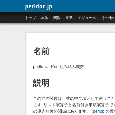
perldoc.jp
トップ
本体
関数
変数
モジュール
その他
名前
perlfunc - Perl 組み込み関数
説明
この節の関数は、式の中で項として使うことが
ます: リスト演算子と名前付き単項演算子で
の優先順位の関係にあります。 (
perlop
の優