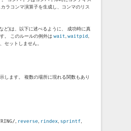
スカラコンマ演算子を生成し、コンマのリス
ir(2) など)は、以下に述べるように、 成功時に真
wait
waitpid
ます。 このルールの例外は
,
,
て、セットしません。
示します。 複数の場所に現れる関数もあり
TRING/
reverse
rindex
sprintf
,
,
,
,