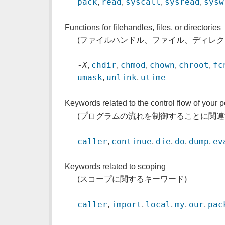
pack
read
syscall
sysread
sysw
,
,
,
,
Functions for filehandles, files, or directories
(ファイルハンドル、ファイル、ディレク
-
X
chdir
chmod
chown
chroot
fc
,
,
,
,
,
umask
unlink
utime
,
,
Keywords related to the control flow of your 
(プログラムの流れを制御することに関連
caller
continue
die
do
dump
ev
,
,
,
,
,
Keywords related to scoping
(スコープに関するキーワード)
caller
import
local
my
our
pac
,
,
,
,
,