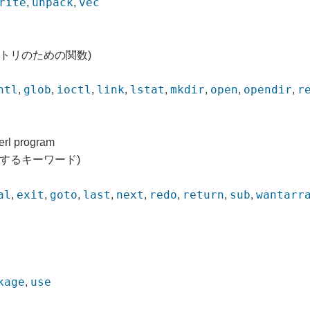
rite
unpack
vec
,
,
トリのための関数)
ntl
glob
ioctl
link
lstat
mkdir
open
opendir
r
,
,
,
,
,
,
,
,
perl program
するキーワード)
al
exit
goto
last
next
redo
return
sub
wantarr
,
,
,
,
,
,
,
,
kage
use
,