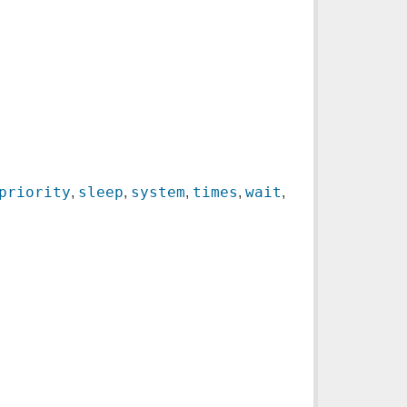
priority
sleep
system
times
wait
,
,
,
,
,