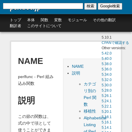
perldoc.jp
検索
Google検索
トップ
本体
関数
変数
モジュール
その他の翻訳
翻訳者
このサイトについて
5.10.1
CPANで確認する
Other versions:
5.42.0
NAME
5.40.0
5.38.0
NAME
5.36.0
説明
5.34.0
perlfunc - Perl 組み
5.32.0
込み関数
カテゴ
5.30.0
リ別の
5.28.0
5.26.1
Perl 関
説明
5.24.1
数
5.22.1
移植性
5.20.1
この節の関数は、
5.18.1
Alphabetical
5.16.1
式の中で項として
Listing
5.14.1
使うことができま
of Perl