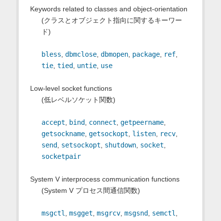
Keywords related to classes and object-orientation
(クラスとオブジェクト指向に関するキーワー
ド)
bless
,
dbmclose
,
dbmopen
,
package
,
ref
,
tie
,
tied
,
untie
,
use
Low-level socket functions
(低レベルソケット関数)
accept
,
bind
,
connect
,
getpeername
,
getsockname
,
getsockopt
,
listen
,
recv
,
send
,
setsockopt
,
shutdown
,
socket
,
socketpair
System V interprocess communication functions
(System V プロセス間通信関数)
msgctl
,
msgget
,
msgrcv
,
msgsnd
,
semctl
,