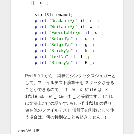
_ 
||
-
x _
;
    stat
(
$filename
);
print
"Readable\n"
if
-
r _
;
print
"Writable\n"
if
-
w _
;
print
"Executable\n"
if
-
x _
;
print
"Setuid\n"
if
-
u _
;
print
"Setgid\n"
if
-
g _
;
print
"Sticky\n"
if
-
k _
;
print
"Text\n"
if
-
T _
;
print
"Binary\n"
if
-
B _
;
Perl 5.9.1 から、純粋にシンタックスシュガーと
して、ファイルテスト演算子を スタックさせる
ことができるので、
-f -w -x $file
は
-x
$file && -w _ && -f _
と等価です。 (これ
ば文法上だけの話です; もし
-f $file
の返り
値を他のファイルテスト 演算子の引数として使
う場合は、何の特別なことも起きません。)
abs VALUE