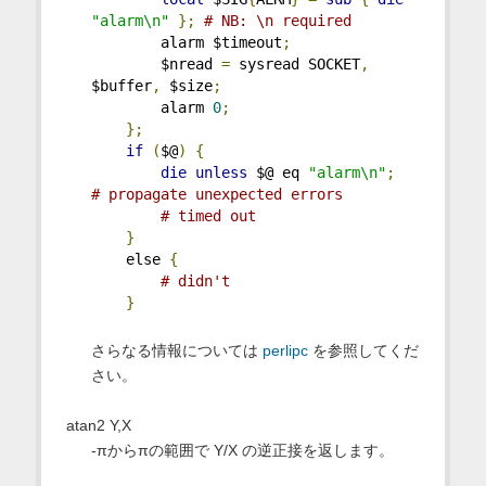
"alarm\n"
};
# NB: \n required
        alarm $timeout
;
        $nread 
=
 sysread SOCKET
,
$buffer
,
 $size
;
        alarm 
0
;
};
if
(
$@
)
{
die
unless
 $@ eq 
"alarm\n"
;
# propagate unexpected errors
# timed out
}
    else 
{
# didn't
}
さらなる情報については
perlipc
を参照してくだ
さい。
atan2 Y,X
-πからπの範囲で Y/X の逆正接を返します。