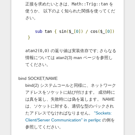
正接を求めたいときは、
Math::Trig::tan
を
使うか、 以下のよく知られた関係を使ってくだ
さい。
sub
 tan 
{
 sin
(
$_
[
0
])
/
 cos
(
$_
[
0
])
}
atan2(0,0)
の返り値は実装依存です; さらなる
情報については atan2(3) man ページを参照し
てください。
bind SOCKET,NAME
bind(2) システムコールと同様に、ネットワーク
アドレスをソケットに結び付けます。 成功時に
は真を返し、失敗時には偽を返します。 NAME
は、ソケットに対する、適切な型のパックされ
たアドレスでなければなりません。
"Sockets:
Client/Server Communication" in perlipc
の例を
参照してください。