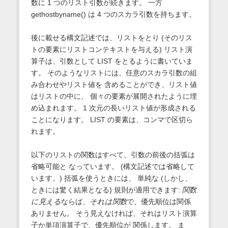
数に 1 つのリスト引数が続きます。 一方
gethostbyname() は 4 つのスカラ引数を持ちます。
後に載せる構文記述では、リストをとり (そのリス
トの要素にリストコンテキストを与える) リスト演
算子は、引数として LIST をとるように書いていま
す。 そのようなリストには、任意のスカラ引数の組
み合わせやリスト値を 含めることができ、リスト値
はリストの中に、 個々の要素が展開されたように埋
め込まれます。 1 次元の長いリスト値が形成される
ことになります。 LIST の要素は、コンマで区切ら
れます。
以下のリストの関数はすべて、引数の前後の括弧は
省略可能と なっています。 (構文記述では省略して
います。) 括弧を使うときには、 単純な (しかし、
ときには驚く結果となる) 規則が適用できます:
関数
に見える
ならば、
それは関数
で、優先順位は関係
ありません。 そう見えなければ、それはリスト演算
子か単項演算子で、優先順位が 関係します。 ま