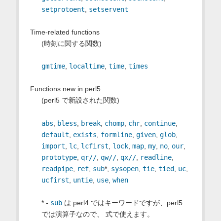
setprotoent
,
setservent
Time-related functions
(時刻に関する関数)
gmtime
,
localtime
,
time
,
times
Functions new in perl5
(perl5 で新設された関数)
abs
,
bless
,
break
,
chomp
,
chr
,
continue
,
default
,
exists
,
formline
,
given
,
glob
,
import
,
lc
,
lcfirst
,
lock
,
map
,
my
,
no
,
our
,
prototype
,
qr//
,
qw//
,
qx//
,
readline
,
readpipe
,
ref
,
sub
*,
sysopen
,
tie
,
tied
,
uc
,
ucfirst
,
untie
,
use
,
when
* -
sub
は perl4 ではキーワードですが、perl5
では演算子なので、 式で使えます。