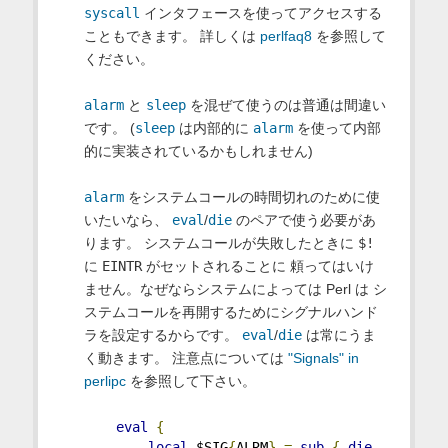
syscall
インタフェースを使ってアクセスする
こともできます。 詳しくは
perlfaq8
を参照して
ください。
alarm
と
sleep
を混ぜて使うのは普通は間違い
です。 (
sleep
は内部的に
alarm
を使って内部
的に実装されているかもしれません)
alarm
をシステムコールの時間切れのために使
いたいなら、
eval
/
die
のペアで使う必要があ
ります。 システムコールが失敗したときに
$!
に
EINTR
がセットされることに 頼ってはいけ
ません。なぜならシステムによっては Perl は シ
ステムコールを再開するためにシグナルハンド
ラを設定するからです。
eval
/
die
は常にうま
く動きます。 注意点については
"Signals" in
perlipc
を参照して下さい。
eval
{
local
 $SIG
{
ALRM
}
=
sub
{
die