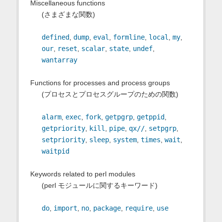
Miscellaneous functions
(さまざまな関数)
defined
,
dump
,
eval
,
formline
,
local
,
my
,
our
,
reset
,
scalar
,
state
,
undef
,
wantarray
Functions for processes and process groups
(プロセスとプロセスグループのための関数)
alarm
,
exec
,
fork
,
getpgrp
,
getppid
,
getpriority
,
kill
,
pipe
,
qx//
,
setpgrp
,
setpriority
,
sleep
,
system
,
times
,
wait
,
waitpid
Keywords related to perl modules
(perl モジュールに関するキーワード)
do
,
import
,
no
,
package
,
require
,
use