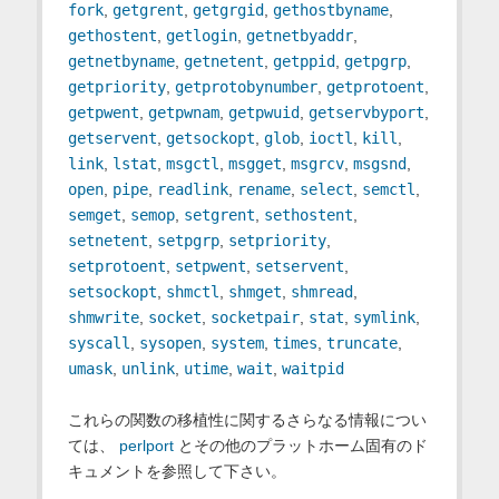
fork
,
getgrent
,
getgrgid
,
gethostbyname
,
gethostent
,
getlogin
,
getnetbyaddr
,
getnetbyname
,
getnetent
,
getppid
,
getpgrp
,
getpriority
,
getprotobynumber
,
getprotoent
,
getpwent
,
getpwnam
,
getpwuid
,
getservbyport
,
getservent
,
getsockopt
,
glob
,
ioctl
,
kill
,
link
,
lstat
,
msgctl
,
msgget
,
msgrcv
,
msgsnd
,
open
,
pipe
,
readlink
,
rename
,
select
,
semctl
,
semget
,
semop
,
setgrent
,
sethostent
,
setnetent
,
setpgrp
,
setpriority
,
setprotoent
,
setpwent
,
setservent
,
setsockopt
,
shmctl
,
shmget
,
shmread
,
shmwrite
,
socket
,
socketpair
,
stat
,
symlink
,
syscall
,
sysopen
,
system
,
times
,
truncate
,
umask
,
unlink
,
utime
,
wait
,
waitpid
これらの関数の移植性に関するさらなる情報につい
ては、
perlport
とその他のプラットホーム固有のド
キュメントを参照して下さい。