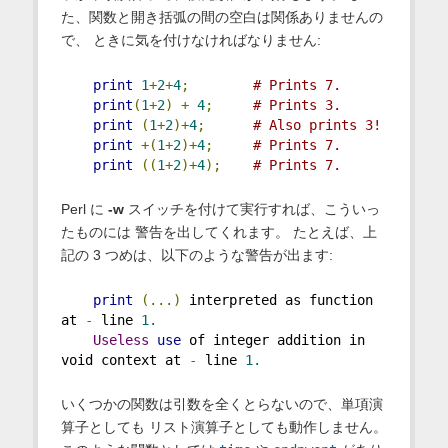
た、関数と開き括弧の間の空白は関係ありませんの
で、 ときに気を付けなければなりません:
print
1
+
2
+
4
;
# Prints 7.
print
(
1
+
2
)
+
4
;
# Prints 3.
print
(
1
+
2
)+
4
;
# Also prints 3!
print
+(
1
+
2
)+
4
;
# Prints 7.
print
((
1
+
2
)+
4
);
# Prints 7.
Perl に
-w
スイッチを付けて実行すれば、こういっ
たものには 警告を出してくれます。 たとえば、上
記の 3 つめは、以下のような警告が出ます:
print
(...)
 interpreted as function 
at 
-
 line 
1.
Useless
use
 of integer addition in 
void context at 
-
 line 
1.
いくつかの関数は引数を全くとらないので、単項演
算子としても リスト演算子としても動作しません。