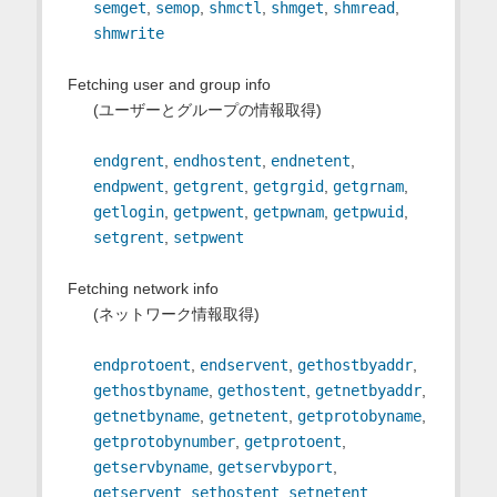
semget
,
semop
,
shmctl
,
shmget
,
shmread
,
shmwrite
Fetching user and group info
(ユーザーとグループの情報取得)
endgrent
,
endhostent
,
endnetent
,
endpwent
,
getgrent
,
getgrgid
,
getgrnam
,
getlogin
,
getpwent
,
getpwnam
,
getpwuid
,
setgrent
,
setpwent
Fetching network info
(ネットワーク情報取得)
endprotoent
,
endservent
,
gethostbyaddr
,
gethostbyname
,
gethostent
,
getnetbyaddr
,
getnetbyname
,
getnetent
,
getprotobyname
,
getprotobynumber
,
getprotoent
,
getservbyname
,
getservbyport
,
getservent
,
sethostent
,
setnetent
,