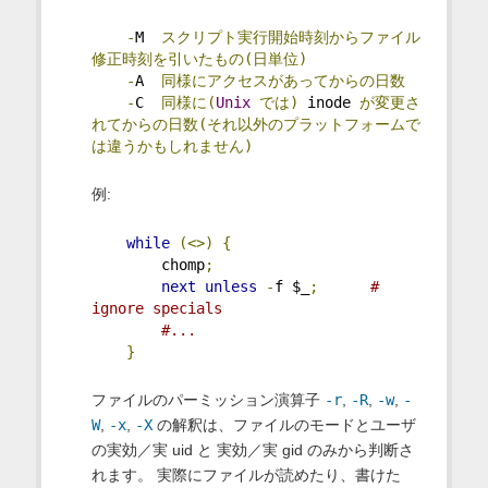
-
M  
スクリプト実行開始時刻からファイル
修正時刻を引いたもの(日単位)
-
A  
同様にアクセスがあってからの日数
-
C  
同様に(
Unix
では)
 inode 
が変更さ
れてからの日数(それ以外のプラットフォームで
は違うかもしれません)
例:
while
(<>)
{
        chomp
;
next
unless
-
f $_
;
# 
ignore specials
#...
}
ファイルのパーミッション演算子
-r
,
-R
,
-w
,
-
W
,
-x
,
-X
の解釈は、ファイルのモードとユーザ
の実効／実 uid と 実効／実 gid のみから判断さ
れます。 実際にファイルが読めたり、書けた