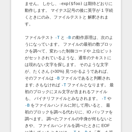
ません。 しかし、
-exp($foo)
は期待どおりに
動作します。 マイナス記号の後に英字が 1 字続
くときにのみ、ファイルテストと 解釈されま
す。
ファイルテスト
-T
と
-B
の動作原理は、次のよ
うになっています。 ファイルの最初の数ブロッ
クを調べて、変わった制御コードや 上位ビット
がセットされているような、通常のテキストに
は現れない文字を探します。 そのような文字
が、たくさん (>30%) 見つかるようであれば、
そのファイルは
-B
ファイルであると判断され
ます; さもなければ
-T
ファイルとなります。 最
初のブロックにヌル文字が含まれるファイル
も、 バイナリファイルとみなされます。
-T
や
-B
をファイルハンドルに対して用いると、 最
初のブロックを調べる代わりに、IO バッファを
調べます。 調べたファイルの中身が何もないと
きや、 ファイルハンドルを調べたときに EOF