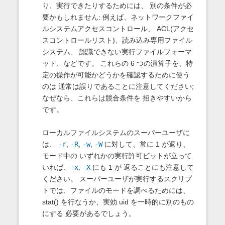
り、実行できたりするためには、 別の条件が必
要かもしれません: 例えば、ネットワークファイ
ルシステムアクセスコントロール、 ACL(アクセ
スコントロールリスト)、読み込み専用ファイル
システム、 認識できない実行ファイルフォーマ
ット、などです。 これらの 6 つの演算子を、特
定の操作が可能かどうかを確認するために使う
のは 通常は誤りであることに注意してください;
なぜなら、これらは競合条件を 招きやすいから
です。
ローカルファイルシステムのスーパーユーザに
は、
-r
,
-R
,
-w
,
-W
に対して、常に 1 が返り、
モード中の いずれかの実行許可ビットが立って
いれば、
-x
,
-X
にも 1 が 返ることにも注意して
ください。 スーパーユーザが実行するスクリプ
トでは、ファイルのモードを調べるためには、
stat() を行なうか、実効 uid を一時的に別のもの
にする 必要があるでしょう。