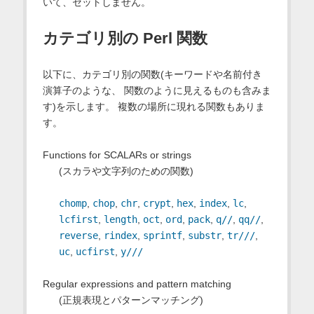
いて、セットしません。
カテゴリ別の Perl 関数
以下に、カテゴリ別の関数(キーワードや名前付き
演算子のような、 関数のように見えるものも含みま
す)を示します。 複数の場所に現れる関数もありま
す。
Functions for SCALARs or strings
(スカラや文字列のための関数)
chomp
,
chop
,
chr
,
crypt
,
hex
,
index
,
lc
,
lcfirst
,
length
,
oct
,
ord
,
pack
,
q//
,
qq//
,
reverse
,
rindex
,
sprintf
,
substr
,
tr///
,
uc
,
ucfirst
,
y///
Regular expressions and pattern matching
(正規表現とパターンマッチング)