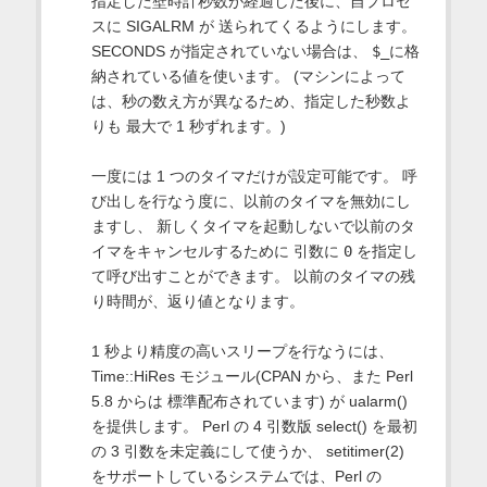
指定した壁時計秒数が経過した後に、自プロセ
スに SIGALRM が 送られてくるようにします。
SECONDS が指定されていない場合は、
$_
に格
納されている値を使います。 (マシンによって
は、秒の数え方が異なるため、指定した秒数よ
りも 最大で 1 秒ずれます。)
一度には 1 つのタイマだけが設定可能です。 呼
び出しを行なう度に、以前のタイマを無効にし
ますし、 新しくタイマを起動しないで以前のタ
イマをキャンセルするために 引数に
0
を指定し
て呼び出すことができます。 以前のタイマの残
り時間が、返り値となります。
1 秒より精度の高いスリープを行なうには、
Time::HiRes モジュール(CPAN から、また Perl
5.8 からは 標準配布されています) が ualarm()
を提供します。 Perl の 4 引数版 select() を最初
の 3 引数を未定義にして使うか、 setitimer(2)
をサポートしているシステムでは、Perl の