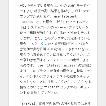
ACL を使っている場合は、生の stat() モードビ
ットより 精度の高い結果を作成する
filetest
プラグマがあります。
use filetest
'access'
とした場合、上述したファイルテス
トは システムコールの access() ファミリーを
使って権限が与えられているか どうかをテスト
します。 また、このプラグマが指定されている
場合、
-x
と
-X
は たとえ実行許可ビット(また
は追加の実行許可 ACL)がセットされていない
場合でも真を返すことに注意してください。 こ
の挙動は使用するシステムコールの定義による
ものです。
use filetest 'access'
の実装に
より、このプラグマが有効の場合は
_
特殊ファ
イルハンドルはファイルテストの結果をキャッ
シュしないことに 注意してください。 さらなる
情報については
filetest
プラグマのドキュメ
ントを 参照してください。
-s/a/b
は、置換演算 (s///) の符号反転ではあり