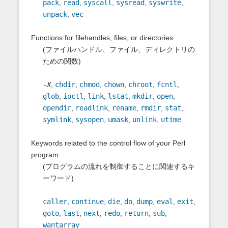
pack
,
read
,
syscall
,
sysread
,
syswrite
,
unpack
,
vec
Functions for filehandles, files, or directories
(ファイルハンドル、ファイル、ディレクトリの
ための関数)
-
X
,
chdir
,
chmod
,
chown
,
chroot
,
fcntl
,
glob
,
ioctl
,
link
,
lstat
,
mkdir
,
open
,
opendir
,
readlink
,
rename
,
rmdir
,
stat
,
symlink
,
sysopen
,
umask
,
unlink
,
utime
Keywords related to the control flow of your Perl
program
(プログラムの流れを制御することに関連するキ
ーワード)
caller
,
continue
,
die
,
do
,
dump
,
eval
,
exit
,
goto
,
last
,
next
,
redo
,
return
,
sub
,
wantarray