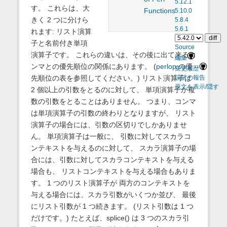
5.12.1
す。 これらは、大
Functions
5.10.0
きく 2 つに分けら
5.8.4
5.6.1
れます: リスト演算
子と名前付き単項
Source
演算子です。 これらの違いは、その後に出て来るコ
編集
ンマとの優先順位の関係にあります。 (
perlop
の優
変更履歴
先順位の表を参照してください。) リスト演算子は
誤訳の報告
原文を表示/隠す
2 個以上の引数をとるのに対して、 単項演算子が複
数の引数をとることはありません。 つまり、コンマ
は単項演算子の引数の終わりとなりますが、 リスト
演算子の場合には、引数の区切りでしかありませ
ん。 単項演算子は一般に、 引数に対してスカラコ
ンテキストを与えるのに対して、 スカラ演算子の場
合には、引数に対してスカラコンテキストを与える
場合も、 リストコンテキストを与える場合もありま
す。 1 つのリスト演算子が 両方のコンテキストを
与える場合には、スカラ引数がいくつか並び、 最後
にリスト引数が 1 つ続きます。 (リスト引数は 1 つ
だけです。) たとえば、splice() は 3 つのスカラ引