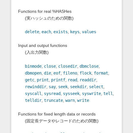
Functions for real %HASHes
(実ハッシュのための関数)
delete
,
each
,
exists
,
keys
,
values
Input and output functions
(入出力関数)
binmode
,
close
,
closedir
,
dbmclose
,
dbmopen
,
die
,
eof
,
fileno
,
flock
,
format
,
getc
,
print
,
printf
,
read
,
readdir
,
rewinddir
,
say
,
seek
,
seekdir
,
select
,
syscall
,
sysread
,
sysseek
,
syswrite
,
tell
,
telldir
,
truncate
,
warn
,
write
Functions for fixed length data or records
(固定長データやレコードのための関数)