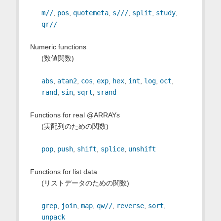
m//
,
pos
,
quotemeta
,
s///
,
split
,
study
,
qr//
Numeric functions
(数値関数)
abs
,
atan2
,
cos
,
exp
,
hex
,
int
,
log
,
oct
,
rand
,
sin
,
sqrt
,
srand
Functions for real @ARRAYs
(実配列のための関数)
pop
,
push
,
shift
,
splice
,
unshift
Functions for list data
(リストデータのための関数)
grep
,
join
,
map
,
qw//
,
reverse
,
sort
,
unpack