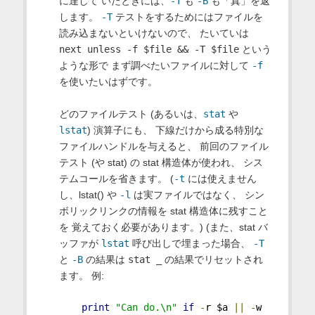
に達して いたときには、
-T
も
-B
も「真」を返
します。
-T
テストをするためにはファイルを
読み込まないといけないので、 たいていは
next unless -f $file && -T $file
という
ような形で まず調べたいファイルに対して
-f
を使いたいはずです。
どのファイルテスト (あるいは、
stat
や
lstat
) 演算子にも、 下線だけから成る特別な
ファイルハンドルを与えると、 前回のファイル
テスト (や stat) の stat 構造体が使われ、 シス
テムコールを省きます。 (
-t
には使えません
し、lstat() や
-l
は実ファイルではなく、 シン
ボリックリンクの情報を stat 構造体に残すこと
を 覚えておく必要があります。) (また、stat バ
ッファが
lstat
呼び出しで埋まった場合、
-T
と
-B
の結果は
stat _
の結果でリセットされ
ます。 例:
print
"Can do.\n"
if
-
r $a 
||
-
w 