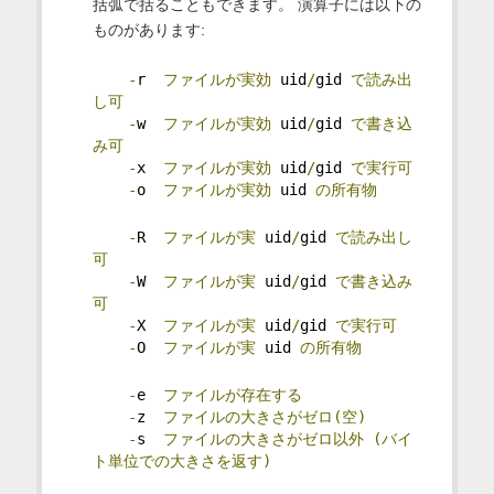
括弧で括ることもできます。 演算子には以下の
ものがあります:
-
r  
ファイルが実効
 uid
/
gid 
で読み出
し可
-
w  
ファイルが実効
 uid
/
gid 
で書き込
み可
-
x  
ファイルが実効
 uid
/
gid 
で実行可
-
o  
ファイルが実効
 uid 
の所有物
-
R  
ファイルが実
 uid
/
gid 
で読み出し
可
-
W  
ファイルが実
 uid
/
gid 
で書き込み
可
-
X  
ファイルが実
 uid
/
gid 
で実行可
-
O  
ファイルが実
 uid 
の所有物
-
e  
ファイルが存在する
-
z  
ファイルの大きさがゼロ(空)
-
s  
ファイルの大きさがゼロ以外
(バイ
ト単位での大きさを返す)