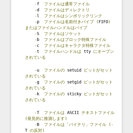
-
f  
ファイルは通常ファイル
-
d  
ファイルはディレクトリ
-
l  
ファイルはシンボリックリンク
-
p  
ファイルは名前付きパイプ
(
FIFO
)
またはファイルハンドルはパイプ
-
S  
ファイルはソケット
-
b  
ファイルはブロック特殊ファイル
-
c  
ファイルはキャラクタ特殊ファイル
-
t  
ファイルハンドルは
 tty 
にオープン
されている
-
u  
ファイルの
 setuid 
ビットがセット
されている
-
g  
ファイルの
 setgid 
ビットがセット
されている
-
k  
ファイルの
 sticky 
ビットがセット
されている
-
T  
ファイルは
 ASCII 
テキストファイル
(発見的に推測します)
-
B  
ファイルは「バイナリ」ファイル
(-
T 
の反対)