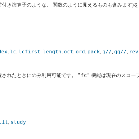
前付き演算子のような、 関数のように見えるものも含みます)を
dex
lc
lcfirst
length
oct
ord
pack
q//
qq//
rev
,
,
,
,
,
,
,
,
,
"fc"
置されたときにのみ利用可能です。
機能は現在のスコー
lit
study
,