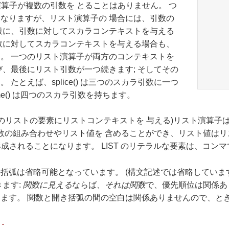
演算子が複数の引数を とることはありません。 つ
なりますが、リスト演算子の 場合には、引数の
般に、引数に対してスカラコンテキストを与える
数に対してスカラコンテキストを与える場合も、
。 一つのリスト演算子が両方のコンテキストを
、最後にリスト引数が一つ続きます; そしてその
たとえば、splice() は三つのスカラ引数に一つ
name() は四つのスカラ引数を持ちます。
のリストの要素にリストコンテキストを 与える)リスト演算子は、
引数の組み合わせやリスト値を 含めることができ、リスト値は
形成されることになります。 LIST のリテラルな要素は、コン
弧は省略可能となっています。 (構文記述では省略しています
ます:
関数に見える
ならば、
それは関数
で、優先順位は関係あ
ます。 関数と開き括弧の間の空白は関係ありませんので、とき
7.