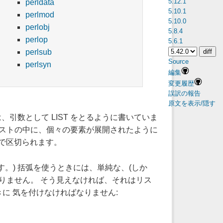
5.12.1
perldata
5.10.1
perlmod
5.10.0
perlobj
5.8.4
perlop
5.6.1
perlsub
Source
perlsyn
編集
変更履歴
誤訳の報告
原文を表示/隠す
引数として LIST をとるように書いていま
リストの中に、個々の要素が展開されたように
マで区切られます。
。) 括弧を使うときには、単純な、(しか
りません。 そう見えなければ、それはリス
に 気を付けなければなりません: