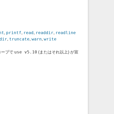
nt
printf
read
readdir
readline
,
,
,
,
dir
truncate
warn
write
,
,
,
use v5.10
コープで
(またはそれ以上) が宣