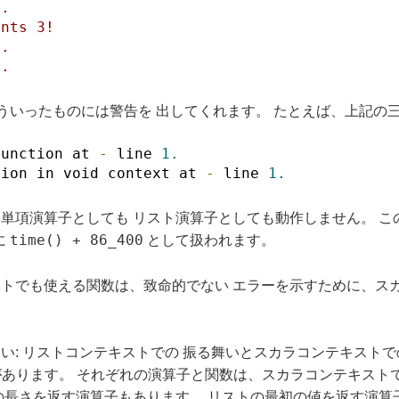
3.
ints 3!
7.
7.
いったものには警告を 出してくれます。 たとえば、上記の三
function at 
-
 line 
1.
tion in void context at 
-
 line 
1.
単項演算子としても リスト演算子としても動作しません。 こ
time() + 86_400
に
として扱われます。
トでも使える関数は、致命的でない エラーを示すために、スカ
い: リストコンテキストでの 振る舞いとスカラコンテキスト
とがあります。 それぞれの演算子と関数は、スカラコンテキスト
の長さを返す演算子もあります。 リストの最初の値を返す演算