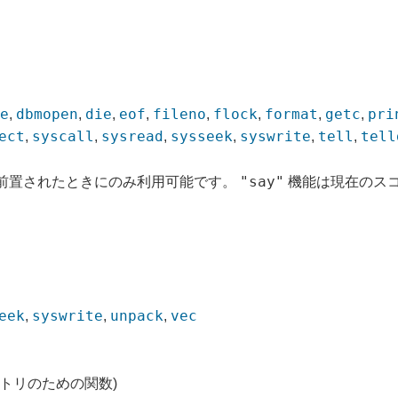
se
dbmopen
die
eof
fileno
flock
format
getc
pri
,
,
,
,
,
,
,
,
ect
syscall
sysread
sysseek
syswrite
tell
tell
,
,
,
,
,
,
"say"
前置されたときにのみ利用可能です。
機能は現在のス
eek
syswrite
unpack
vec
,
,
,
トリのための関数)