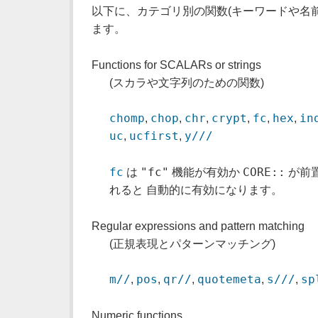
以下に、カテゴリ別の関数(キーワードや名
ます。
Functions for SCALARs or strings
(スカラや文字列のための関数)
chomp
chop
chr
crypt
fc
hex
in
,
,
,
,
,
,
uc
ucfirst
y///
,
,
fc
"fc"
CORE::
は
機能が有効か
が前
れると 自動的に有効になります。
Regular expressions and pattern matching
(正規表現とパターンマッチング)
m//
pos
qr//
quotemeta
s///
sp
,
,
,
,
,
Numeric functions