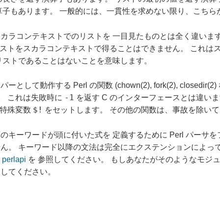
算子もあります。 一般的には、一貫性を求めない限り、こちら
カラコンテキストでのリストを 一目見たものとは全く違います
ストをスカラコンテキストで得ることはできません。 これは
リストであることはないことを意味します。
する Perl の関数 (chown(2), fork(2), closed
-1
。 これは失敗時に
を返す C のインターフェースとは違い
$!
に特殊変数
をセットします。 その他の関数は、事故を除い
キーワードが頭に付いた式を 定義するために Perl パーサ
ん。 キーワード以降の文法は完全にエクステンションによって
 perlapi
を 参照してください。 もしあなたがそのようなモジ
照してください。