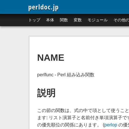
perldoc.jp
トップ
本体
関数
変数
モジュール
その他
NAME
perlfunc - Perl 組み込み関数
説明
この節の関数は、式の中で項として使うこと
ます: リスト演算子と名前付き単項演算子で
の優先順位の関係にあります。 (
perlop
の優