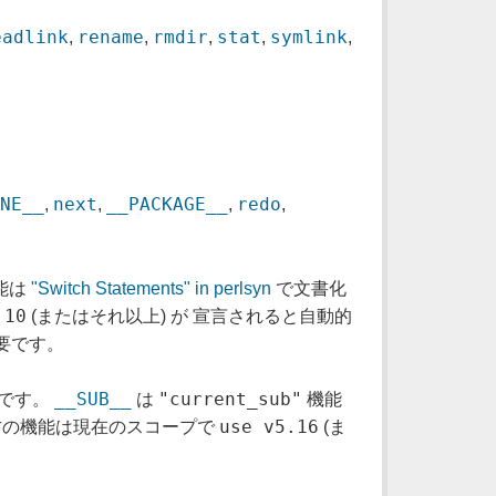
eadlink
rename
rmdir
stat
symlink
,
,
,
,
,
INE__
next
__PACKAGE__
redo
,
,
,
,
能は
"Switch Statements" in perlsyn
で文書化
.10
(またはそれ以上) が 宣言されると自動的
要です。
__SUB__
"current_sub"
能です。
は
機能
use v5.16
の機能は現在のスコープで
(ま