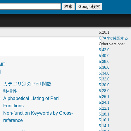
検索
Google検索
5.20.1
CPANで確認する
Other versions:
5.42.0
5.40.0
5.38.0
ME
5.36.0
明
5.34.0
5.32.0
カテゴリ別の Perl 関数
5.30.0
5.28.0
移植性
5.26.1
Alphabetical Listing of Perl
5.24.1
Functions
5.22.1
Non-function Keywords by Cross-
5.18.1
5.16.1
reference
5.14.1