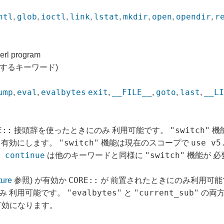
ntl
glob
ioctl
link
lstat
mkdir
open
opendir
r
,
,
,
,
,
,
,
,
Perl program
するキーワード)
ump
eval
evalbytes
exit
__FILE__
goto
last
__L
,
,
,
,
,
,
E::
"switch"
接頭辞を使ったときにのみ 利用可能です。
機
"switch"
use v5
有効にします。
機能は現在のスコープで
continue
"switch"
、
は他のキーワードと同様に
機能が 必
CORE::
ture
参照) が有効か
が 前置されたときにのみ利用可
"evalbytes"
"current_sub"
み 利用可能です。
と
の両方
有効になります。