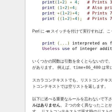
print
(
1
+
2
)
+
4
;
# Prints 
print
(
1
+
2
)+
4
;
# Also pr
print
+(
1
+
2
)+
4
;
# Prints 
print
((
1
+
2
)+
4
);
# Prints 
Perl に
-w
スイッチを付けて実行すれば、こう
print
(...)
 interpreted as 
Useless
use
 of integer addi
いくつかの関数は引数を全くとらないので、
time+86_400
があります。 例えば、
は常
スカラコンテキストでも、リストコンテキス
トコンテキストでは空リストを返します。
以下に述べる重要なルールを忘れないで下さ
ルはありません
。 2 つの全く異なったこ
す。 リストコンテキストで返す時のリスト