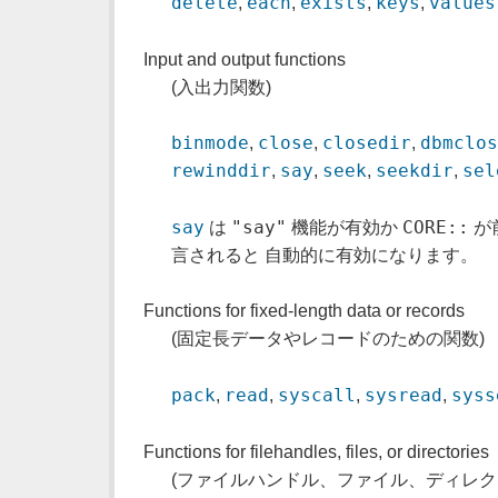
delete
each
exists
keys
values
,
,
,
,
Input and output functions
(入出力関数)
binmode
close
closedir
dbmclo
,
,
,
rewinddir
say
seek
seekdir
sel
,
,
,
,
say
"say"
CORE::
は
機能が有効か
が
言されると 自動的に有効になります。
Functions for fixed-length data or records
(固定長データやレコードのための関数)
pack
read
syscall
sysread
syss
,
,
,
,
Functions for filehandles, files, or directories
(ファイルハンドル、ファイル、ディレク