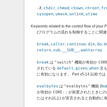
-
X
chdir
chmod
chown
chroot
fc
,
,
,
,
,
sysopen
umask
unlink
utime
,
,
,
Keywords related to the control flow of your 
(プログラムの流れを制御することに関連
break
caller
continue
die
do
d
,
,
,
,
,
return
sub
__SUB__
wantarray
,
,
,
break
"switch"
COR
は
機能が有効か
default
given
when
されている
,
,
文も
に有効になります。 Perl v5.14 以前では
evalbytes
"evalbytes"
は
機能 (
fea
CORE::
が有効か
が前置されたときにの
たはそれ以上) が宣言されると自動的に