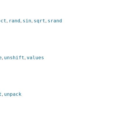
oct
rand
sin
sqrt
srand
,
,
,
,
e
unshift
values
,
,
t
unpack
,