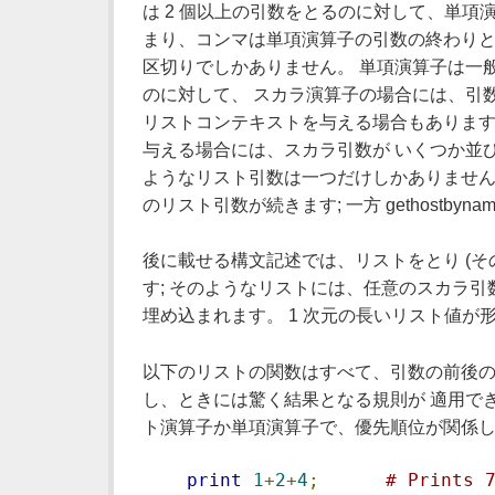
は 2 個以上の引数をとるのに対して、単項
まり、コンマは単項演算子の引数の終わりと
区切りでしかありません。 単項演算子は一
のに対して、 スカラ演算子の場合には、引
リストコンテキストを与える場合もあります
与える場合には、スカラ引数が いくつか並び
ようなリスト引数は一つだけしかありません。 
のリスト引数が続きます; 一方 gethostby
後に載せる構文記述では、リストをとり (そ
す; そのようなリストには、任意のスカラ
埋め込まれます。 1 次元の長いリスト値が
以下のリストの関数はすべて、引数の前後の括
し、ときには驚く結果となる規則が 適用でき
ト演算子か単項演算子で、優先順位が関係し
print
1
+
2
+
4
;
# Prints 