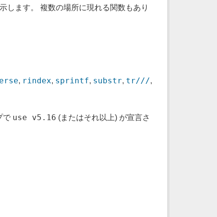
示します。 複数の場所に現れる関数もあり
erse
rindex
sprintf
substr
tr///
,
,
,
,
,
use v5.16
プで
(またはそれ以上) が宣言さ