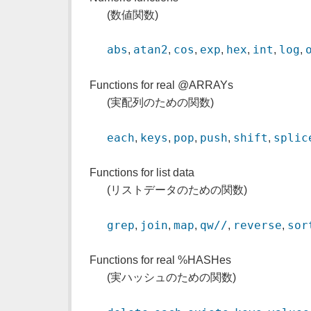
(数値関数)
abs
atan2
cos
exp
hex
int
log
,
,
,
,
,
,
,
Functions for real @ARRAYs
(実配列のための関数)
each
keys
pop
push
shift
splic
,
,
,
,
,
Functions for list data
(リストデータのための関数)
grep
join
map
qw//
reverse
sor
,
,
,
,
,
Functions for real %HASHes
(実ハッシュのための関数)