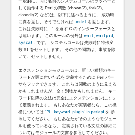
一般的に、同じ名前のシステムコールのラッパーと
して動作する Perl の関数 (chown(2), fork(2),
closedir(2) など)は、以下に述べるように、 成功時
に真を返し、そうでなければ
undef
を返します。
これは失敗時に
-1
を返す C のインターフェースと
は違います。 このルールの例外は
wait
,
waitpid
,
syscall
です。 システムコールは失敗時に特殊変
数
$!
をセットします。 その他の関数は、事故を除
いて、セットしません。
エクステンションモジュールは、新しい種類のキー
ワードが頭に付いた式を 定義するために Perl パー
サをフックできます。 これらは関数のように見える
かもしれませんが、全く別物かもしれません。 キー
ワード以降の文法は完全にエクステンションによっ
て定義されます。 もしあなたが実装者なら、この機
構については
"PL_keyword_plugin" in perlapi
を 参
照してください。 もしあなたがそのようなモジュー
ルを使っているなら、 定義されている文法の詳細に
ついてはモジュールの文書を参照してください。