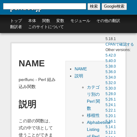
perldoc.jp
検索
Google検索
トップ
本体
関数
変数
モジュール
その他の翻訳
翻訳者
このサイトについて
5.18.1
CPANで確認する
Other versions:
5.42.0
NAME
5.40.0
5.38.0
NAME
5.36.0
説明
5.34.0
perlfunc - Perl 組み
5.32.0
込み関数
カテゴ
5.30.0
リ別の
5.28.0
5.26.1
Perl 関
説明
5.24.1
数
5.22.1
移植性
5.20.1
この節の関数は、
5.16.1
Alphabetical
5.14.1
式の中で項として
Listing
5.12.1
使うことができま
of Perl