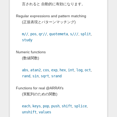
言されると 自動的に有効になります。
Regular expressions and pattern matching
(正規表現とパターンマッチング)
m//
,
pos
,
qr//
,
quotemeta
,
s///
,
split
,
study
Numeric functions
(数値関数)
abs
,
atan2
,
cos
,
exp
,
hex
,
int
,
log
,
oct
,
rand
,
sin
,
sqrt
,
srand
Functions for real @ARRAYs
(実配列のための関数)
each
,
keys
,
pop
,
push
,
shift
,
splice
,
unshift
,
values