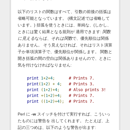
以下のリストの関数はすべて、引数の前後の括弧は
省略可能となっています。 (構文記述では省略して
います。) 括弧を使うときには、単純な、(しかし、
ときには驚く結果となる規則が 適用できます:
関数
に見える
ならば、
それは関数
で、優先順位は関係
ありません。 そう見えなければ、それはリスト演算
子か単項演算子で、優先順位が関係します。 関数と
開き括弧の間の空白は関係ありませんので、ときに
気を付けなければなりません:
print
1
+
2
+
4
;
# Prints 7.
print
(
1
+
2
)
+
4
;
# Prints 3.
print
(
1
+
2
)+
4
;
# Also prints 3!
print
+(
1
+
2
)+
4
;
# Prints 7.
print
((
1
+
2
)+
4
);
# Prints 7.
Perl に
-w
スイッチを付けて実行すれば、こういっ
たものには警告を 出してくれます。 たとえば、上
記の三つめは、以下のような警告が出ます: