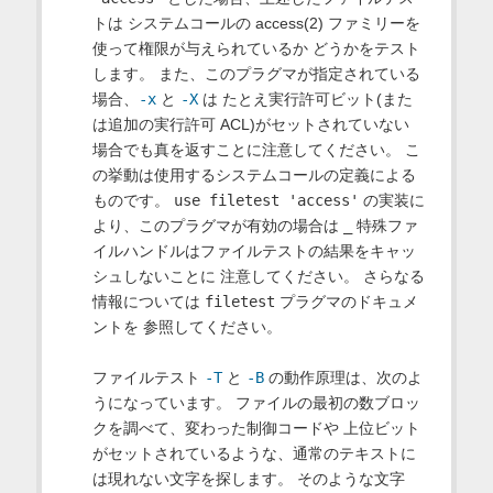
トは システムコールの access(2) ファミリーを
使って権限が与えられているか どうかをテスト
します。 また、このプラグマが指定されている
場合、
-x
と
-X
は たとえ実行許可ビット(また
は追加の実行許可 ACL)がセットされていない
場合でも真を返すことに注意してください。 こ
の挙動は使用するシステムコールの定義による
ものです。
use filetest 'access'
の実装に
より、このプラグマが有効の場合は
_
特殊ファ
イルハンドルはファイルテストの結果をキャッ
シュしないことに 注意してください。 さらなる
情報については
filetest
プラグマのドキュメ
ントを 参照してください。
ファイルテスト
-T
と
-B
の動作原理は、次のよ
うになっています。 ファイルの最初の数ブロッ
クを調べて、変わった制御コードや 上位ビット
がセットされているような、通常のテキストに
は現れない文字を探します。 そのような文字