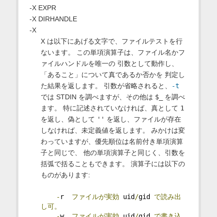
-X EXPR
-X DIRHANDLE
-X
X は以下にあげる文字で、ファイルテストを行
ないます。 この単項演算子は、ファイル名かフ
ァイルハンドルを唯一の 引数として動作し、
「あること」について真であるか否かを 判定し
た結果を返します。 引数が省略されると、
-t
では STDIN を調べますが、その他は
$_
を調べ
ます。 特に記述されていなければ、真として
1
を返し、偽として
''
を返し、ファイルが存在
しなければ、未定義値を返します。 みかけは変
わっていますが、優先順位は名前付き単項演算
子と同じで、 他の単項演算子と同じく、引数を
括弧で括ることもできます。 演算子には以下の
ものがあります:
-
r  
ファイルが実効
 uid
/
gid 
で読み出
し可。
-
w  
ファイルが実効
 uid
/
gid 
で書き込