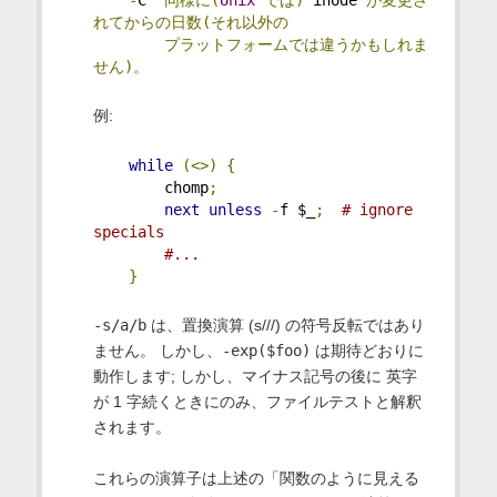
れてからの日数(それ以外の
プラットフォームでは違うかもしれま
せん)。
例:
while
(<>)
{
        chomp
;
next
unless
-
f $_
;
# ignore 
specials
#...
}
-s/a/b
は、置換演算 (s///) の符号反転ではあり
ません。 しかし、
-exp($foo)
は期待どおりに
動作します; しかし、マイナス記号の後に 英字
が 1 字続くときにのみ、ファイルテストと解釈
されます。
これらの演算子は上述の「関数のように見える