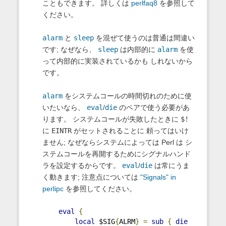
こともできます。 詳しくは
perlfaq8
を参照して
ください。
alarm
と
sleep
を混ぜて使うのは普通は間違い
です; なぜなら、
sleep
は内部的に
alarm
を使
って内部的に実装されているかも しれないから
です。
alarm
をシステムコールの時間切れのために使
いたいなら、
eval
/
die
のペアで使う必要があ
ります。 システムコールが失敗したときに
$!
に
EINTR
がセットされることに 頼ってはいけ
ません; なぜならシステムによっては Perl は シ
ステムコールを再開するためにシグナルハンド
ラを設定するからです。
eval
/
die
は常にうま
く動きます; 注意点については
"Signals" in
perlipc
を参照してください。
eval
{
local
 $SIG
{
ALRM
}
=
sub
{
die