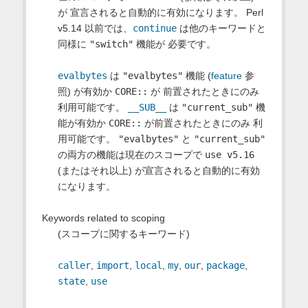
が 宣言されると自動的に有効になります。 Perl
v5.14 以前では、
continue
は他のキーワードと
同様に
"switch"
機能が 必要です。
evalbytes
は
"evalbytes"
機能 (
feature
参
照) が有効か
CORE::
が 前置されたときにのみ
利用可能です。
__SUB__
は
"current_sub"
機
能が有効か
CORE::
が前置されたときにのみ 利
用可能です。
"evalbytes"
と
"current_sub"
の両方の機能は現在のスコープで
use v5.16
(またはそれ以上) が宣言されると自動的に有効
になります。
Keywords related to scoping
(スコープに関するキーワード)
caller
,
import
,
local
,
my
,
our
,
package
,
state
,
use