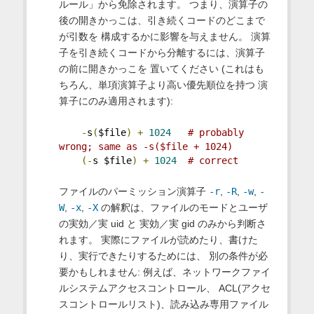
ルール」から免除されます。 つまり、演算子の
後の開きかっこは、引き続くコードのどこまで
が引数を 構成するかに影響を与えません。 演算
子を引き続くコードから分離するには、演算子
の前に開きかっこを 置いてください (これはも
ちろん、単項演算子より高い優先順位を持つ 演
算子にのみ適用されます):
-
s
(
$file
)
+
1024
# probably 
wrong; same as -s($file + 1024)
(-
s $file
)
+
1024
# correct
ファイルのパーミッション演算子
-r
,
-R
,
-w
,
-
W
,
-x
,
-X
の解釈は、ファイルのモードとユーザ
の実効／実 uid と 実効／実 gid のみから判断さ
れます。 実際にファイルが読めたり、書けた
り、実行できたりするためには、 別の条件が必
要かもしれません: 例えば、ネットワークファイ
ルシステムアクセスコントロール、 ACL(アクセ
スコントロールリスト)、読み込み専用ファイル