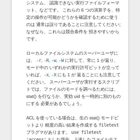
システム、 認識できない実行ファイルフォーマ
ット、などです。 これらの 6 つの演算子を、特
定の操作が可能かどうかを確認するために使う
のは 通常は誤りであることに注意してください;
なぜなら、これらは競合条件を 招きやすいから
です。
ローカルファイルシステムのスーパーユーザに
は、
-r
,
-R
,
-w
,
-W
に対して、常に 1 が返り、
モード中の いずれかの実行許可ビットが立って
いれば、
-x
,
-X
にも 1 が 返ることにも注意して
ください。 スーパーユーザが実行するスクリプ
トでは、ファイルのモードを調べるためには、
stat() を行なうか、実効 uid を一時的に別のもの
にする 必要があるでしょう。
ACL を使っている場合は、生の stat() モードビ
ットより 精度の高い結果を作成する
filetest
プラグマがあります。
use filetest
'access'
とした場合、上述したファイルテス