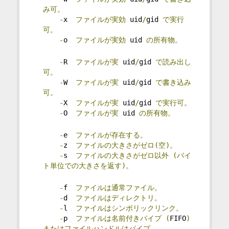
み可。
-
x  
ファイルが実効
 uid
/
gid 
で実行
可。
-
o  
ファイルが実効
 uid 
の所有物。
-
R  
ファイルが実
 uid
/
gid 
で読み出し
可。
-
W  
ファイルが実
 uid
/
gid 
で書き込み
可。
-
X  
ファイルが実
 uid
/
gid 
で実行可。
-
O  
ファイルが実
 uid 
の所有物。
-
e  
ファイルが存在する。
-
z  
ファイルの大きさがゼロ(空)。
-
s  
ファイルの大きさがゼロ以外
(バイ
ト単位での大きさを返す)。
-
f  
ファイルは通常ファイル。
-
d  
ファイルはディレクトリ。
-
l  
ファイルはシンボリックリンク。
-
p  
ファイルは名前付きパイプ
(
FIFO
)
またはファイルハンドルはパイプ。