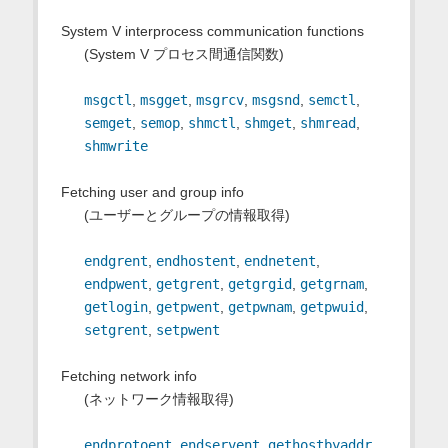
System V interprocess communication functions
(System V プロセス間通信関数)
msgctl
,
msgget
,
msgrcv
,
msgsnd
,
semctl
,
semget
,
semop
,
shmctl
,
shmget
,
shmread
,
shmwrite
Fetching user and group info
(ユーザーとグループの情報取得)
endgrent
,
endhostent
,
endnetent
,
endpwent
,
getgrent
,
getgrgid
,
getgrnam
,
getlogin
,
getpwent
,
getpwnam
,
getpwuid
,
setgrent
,
setpwent
Fetching network info
(ネットワーク情報取得)
endprotoent
,
endservent
,
gethostbyaddr
,