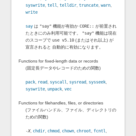
syswrite
,
tell
,
telldir
,
truncate
,
warn
,
write
say
は
"say"
機能が有効か
CORE::
が前置され
たときにのみ利用可能です。
"say"
機能は現在
のスコープで
use v5.10
(またはそれ以上) が
宣言されると 自動的に有効になります。
Functions for fixed-length data or records
(固定長データやレコードのための関数)
pack
,
read
,
syscall
,
sysread
,
sysseek
,
syswrite
,
unpack
,
vec
Functions for filehandles, files, or directories
(ファイルハンドル、ファイル、ディレクトリの
ための関数)
-
X
,
chdir
,
chmod
,
chown
,
chroot
,
fcntl
,