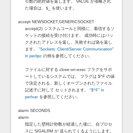
引数の絶対値を返します。 VALUE が省略され
た場合は、
$_
を使います。
accept NEWSOCKET,GENERICSOCKET
accept(2) システムコールと同様に、着信するソ
ケットの接続を受け付けます。 成功時にはパッ
クされたアドレスを返し、失敗すれば偽を返し
ます。
"Sockets: Client/Server Communication"
in perlipc
の例を参照してください。
ファイルに対する close-on-exec フラグをサポ
ートしているシステムでは、 フラグは $^F の値
で決定される、新しくオープンされたファイル
記述子に対して セットされます。
"$^F" in
perlvar
を参照してください。
alarm SECONDS
alarm
指定した壁時計秒数が経過した後に、自プロセ
スに SIGALRM が 送られてくるようにします。