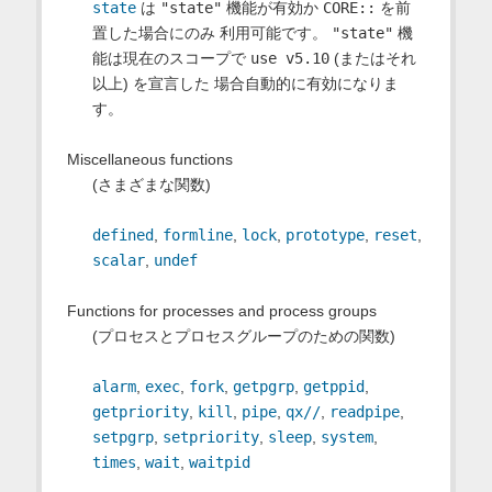
state
は
"state"
機能が有効か
CORE::
を前
置した場合にのみ 利用可能です。
"state"
機
能は現在のスコープで
use v5.10
(またはそれ
以上) を宣言した 場合自動的に有効になりま
す。
Miscellaneous functions
(さまざまな関数)
defined
,
formline
,
lock
,
prototype
,
reset
,
scalar
,
undef
Functions for processes and process groups
(プロセスとプロセスグループのための関数)
alarm
,
exec
,
fork
,
getpgrp
,
getppid
,
getpriority
,
kill
,
pipe
,
qx//
,
readpipe
,
setpgrp
,
setpriority
,
sleep
,
system
,
times
,
wait
,
waitpid