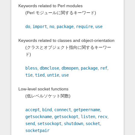
Keywords related to Perl modules
(Perl モジュールに関するキーワード)
do
,
import
,
no
,
package
,
require
,
use
Keywords related to classes and object-orientation
(クラスとオブジェクト指向に関するキーワー
ド)
bless
,
dbmclose
,
dbmopen
,
package
,
ref
,
tie
,
tied
,
untie
,
use
Low-level socket functions
(低レベルソケット関数)
accept
,
bind
,
connect
,
getpeername
,
getsockname
,
getsockopt
,
listen
,
recv
,
send
,
setsockopt
,
shutdown
,
socket
,
socketpair