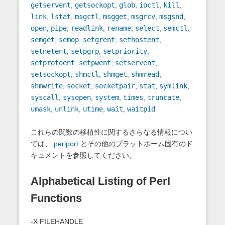
getservent
,
getsockopt
,
glob
,
ioctl
,
kill
,
link
,
lstat
,
msgctl
,
msgget
,
msgrcv
,
msgsnd
,
open
,
pipe
,
readlink
,
rename
,
select
,
semctl
,
semget
,
semop
,
setgrent
,
sethostent
,
setnetent
,
setpgrp
,
setpriority
,
setprotoent
,
setpwent
,
setservent
,
setsockopt
,
shmctl
,
shmget
,
shmread
,
shmwrite
,
socket
,
socketpair
,
stat
,
symlink
,
syscall
,
sysopen
,
system
,
times
,
truncate
,
umask
,
unlink
,
utime
,
wait
,
waitpid
これらの関数の移植性に関するさらなる情報につい
ては、
perlport
とその他のプラットホーム固有のド
キュメントを参照してください。
Alphabetical Listing of Perl
Functions
-X FILEHANDLE