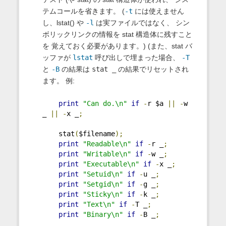
テムコールを省きます。 (
-t
には使えません
し、lstat() や
-l
は実ファイルではなく、 シン
ボリックリンクの情報を stat 構造体に残すこと
を 覚えておく必要があります。) (また、stat バ
ッファが
lstat
呼び出しで埋まった場合、
-T
と
-B
の結果は
stat _
の結果でリセットされ
ます。 例:
print
"Can do.\n"
if
-
r $a 
||
-
w 
_ 
||
-
x _
;
    stat
(
$filename
);
print
"Readable\n"
if
-
r _
;
print
"Writable\n"
if
-
w _
;
print
"Executable\n"
if
-
x _
;
print
"Setuid\n"
if
-
u _
;
print
"Setgid\n"
if
-
g _
;
print
"Sticky\n"
if
-
k _
;
print
"Text\n"
if
-
T _
;
print
"Binary\n"
if
-
B _
;