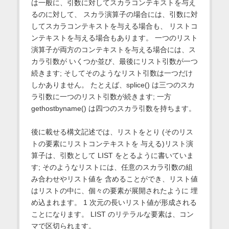
は一般に、引数に対してスカラコンテキストを与え
るのに対して、 スカラ演算子の場合には、引数に対
してスカラコンテキストを与える場合も、 リストコ
ンテキストを与える場合もあります。 一つのリスト
演算子が両方のコンテキストを与える場合には、ス
カラ引数が いくつか並び、最後にリスト引数が一つ
続きます; そしてそのようなリスト引数は一つだけ
しかありません。 たとえば、splice() は三つのスカ
ラ引数に一つのリスト引数が続きます; 一方
gethostbyname() は四つのスカラ引数を持ちます。
後に載せる構文記述では、リストをとり (そのリス
トの要素にリストコンテキストを 与える)リスト演
算子は、引数として LIST をとるように書いていま
す; そのようなリストには、任意のスカラ引数の組
み合わせやリスト値を 含めることができ、リスト値
はリストの中に、個々の要素が展開されたように 埋
め込まれます。 1 次元の長いリスト値が形成される
ことになります。 LIST のリテラルな要素は、コン
マで区切られます。