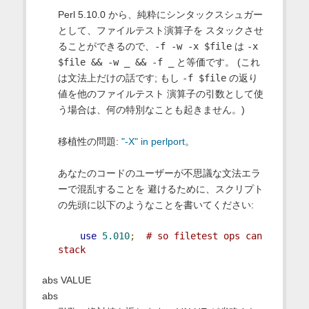
Perl 5.10.0 から、純粋にシンタックスシュガー
として、ファイルテスト演算子を スタックさせ
ることができるので、
-f -w -x $file
は
-x
$file && -w _ && -f _
と等価です。 (これ
は文法上だけの話です; もし
-f $file
の返り
値を他のファイルテスト 演算子の引数として使
う場合は、何の特別なことも起きません。)
移植性の問題:
"-X" in perlport
。
あなたのコードのユーザーが不思議な文法エラ
ーで混乱することを 避けるために、スクリプト
の先頭に以下のようなことを書いてください:
use
5.010
;
# so filetest ops can 
stack
abs VALUE
abs