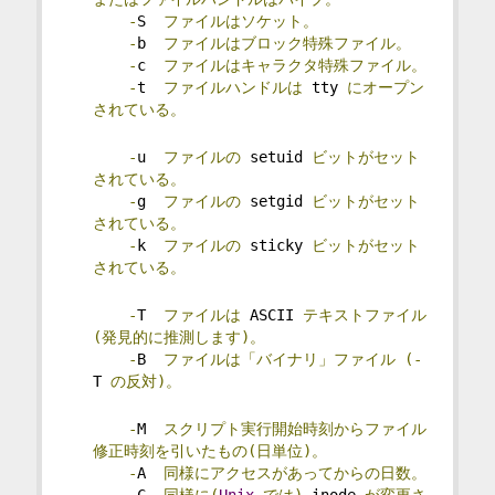
-
S  
ファイルはソケット。
-
b  
ファイルはブロック特殊ファイル。
-
c  
ファイルはキャラクタ特殊ファイル。
-
t  
ファイルハンドルは
 tty 
にオープン
されている。
-
u  
ファイルの
 setuid 
ビットがセット
されている。
-
g  
ファイルの
 setgid 
ビットがセット
されている。
-
k  
ファイルの
 sticky 
ビットがセット
されている。
-
T  
ファイルは
 ASCII 
テキストファイル
(発見的に推測します)。
-
B  
ファイルは「バイナリ」ファイル
(-
T 
の反対)。
-
M  
スクリプト実行開始時刻からファイル
修正時刻を引いたもの(日単位)。
-
A  
同様にアクセスがあってからの日数。
-
C  
同様に(
Unix
では)
 inode 
が変更さ