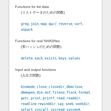
Functions for list data
(リストデータのための関数)
grep
,
join
,
map
,
qw//
,
reverse
,
sort
,
unpack
Functions for real %HASHes
(実ハッシュのための関数)
delete
,
each
,
exists
,
keys
,
values
Input and output functions
(入出力関数)
binmode
,
close
,
closedir
,
dbmclose
,
dbmopen
,
die
,
eof
,
fileno
,
flock
,
format
,
getc
,
print
,
printf
,
read
,
readdir
,
readline
rewinddir
,
say
,
seek
,
seekdir
,
select
,
syscall
,
sysread
,
sysseek
,