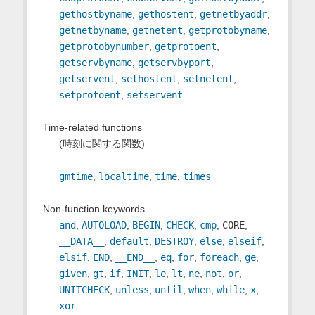
gethostbyname
,
gethostent
,
getnetbyaddr
,
getnetbyname
,
getnetent
,
getprotobyname
,
getprotobynumber
,
getprotoent
,
getservbyname
,
getservbyport
,
getservent
,
sethostent
,
setnetent
,
setprotoent
,
setservent
Time-related functions
(時刻に関する関数)
gmtime
,
localtime
,
time
,
times
Non-function keywords
and
,
AUTOLOAD
,
BEGIN
,
CHECK
,
cmp
,
CORE
,
__DATA__
,
default
,
DESTROY
,
else
,
elseif
,
elsif
,
END
,
__END__
,
eq
,
for
,
foreach
,
ge
,
given
,
gt
,
if
,
INIT
,
le
,
lt
,
ne
,
not
,
or
,
UNITCHECK
,
unless
,
until
,
when
,
while
,
x
,
xor