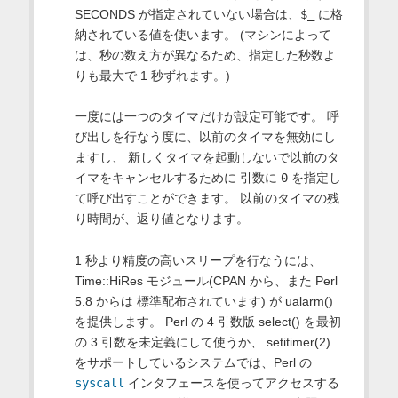
SECONDS が指定されていない場合は、
$_
に格
納されている値を使います。 (マシンによって
は、秒の数え方が異なるため、指定した秒数よ
りも最大で 1 秒ずれます。)
一度には一つのタイマだけが設定可能です。 呼
び出しを行なう度に、以前のタイマを無効にし
ますし、 新しくタイマを起動しないで以前のタ
イマをキャンセルするために 引数に
0
を指定し
て呼び出すことができます。 以前のタイマの残
り時間が、返り値となります。
1 秒より精度の高いスリープを行なうには、
Time::HiRes モジュール(CPAN から、また Perl
5.8 からは 標準配布されています) が ualarm()
を提供します。 Perl の 4 引数版 select() を最初
の 3 引数を未定義にして使うか、 setitimer(2)
をサポートしているシステムでは、Perl の
syscall
インタフェースを使ってアクセスする