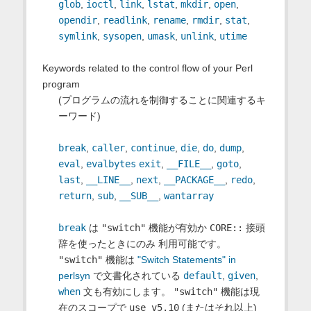
glob
,
ioctl
,
link
,
lstat
,
mkdir
,
open
,
opendir
,
readlink
,
rename
,
rmdir
,
stat
,
symlink
,
sysopen
,
umask
,
unlink
,
utime
Keywords related to the control flow of your Perl
program
(プログラムの流れを制御することに関連するキ
ーワード)
break
,
caller
,
continue
,
die
,
do
,
dump
,
eval
,
evalbytes
exit
,
__FILE__
,
goto
,
last
,
__LINE__
,
next
,
__PACKAGE__
,
redo
,
return
,
sub
,
__SUB__
,
wantarray
break
は
"switch"
機能が有効か
CORE::
接頭
辞を使ったときにのみ 利用可能です。
"switch"
機能は
"Switch Statements" in
perlsyn
で文書化されている
default
,
given
,
when
文も有効にします。
"switch"
機能は現
在のスコープで
use v5.10
(またはそれ以上)