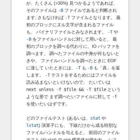
が、たくさん (>30%) 見つかるようであれば、
そのファイルは
-B
ファイルであると判断され
ます; さもなければ
-T
ファイルとなります。 最
初のブロックにヌル文字が含まれるファイル
も、 バイナリファイルとみなされます。
-T
や
-B
をファイルハンドルに対して用いると、 最
初のブロックを調べる代わりに、IO バッファを
調べます。 調べたファイルの中身が何もないと
きや、 ファイルハンドルを調べたときに EOF
に達して いたときには、
-T
も
-B
も「真」を返
します。
-T
テストをするためにはファイルを
読み込まないといけないので、 たいていは
next unless -f $file && -T $file
という
ような形で まず調べたいファイルに対して
-f
を使いたいはずです。
どのファイルテスト (あるいは、
stat
や
lstat
) 演算子にも、 下線だけから成る特別な
ファイルハンドルを与えると、 前回のファイル
テスト (や stat) の stat 構造体が使われ、 シス