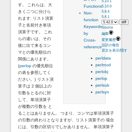
5.10.1
す。 これらは、大
Functions
5.10.0
きく二つに分けら
5.8.4
Non-
5.6.1
れます: リスト演算
function
子と名前付き単項
Keywords
Source
演算子です。 これ
by
編集
らの違いは、その
Cross-
変更履歴
後に出て来るコン
誤訳の報告
reference
原文を表示/隠す
マとの優先順位の
perldata
関係にあります。
perlmod
(
perlop
の優先順位
perlobj
の表を参照してく
perlop
ださい。) リスト演
perlsub
算子は 2 個以上の
perlsyn
引数をとるのに対
して、単項演算子
が複数の引数を と
ることはありません。 つまり、コンマは単項演算子
の引数の終わりとなりますが、リスト演算子の 場合
には、引数の区切りでしかありません。 単項演算子