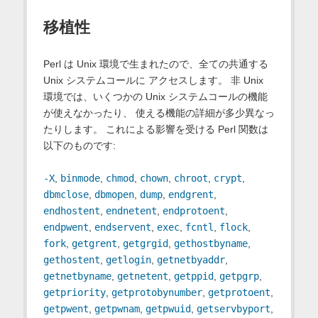
移植性
Perl は Unix 環境で生まれたので、全ての共通する
Unix システムコールに アクセスします。 非 Unix
環境では、いくつかの Unix システムコールの機能
が使えなかったり、 使える機能の詳細が多少異なっ
たりします。 これによる影響を受ける Perl 関数は
以下のものです:
-X
,
binmode
,
chmod
,
chown
,
chroot
,
crypt
,
dbmclose
,
dbmopen
,
dump
,
endgrent
,
endhostent
,
endnetent
,
endprotoent
,
endpwent
,
endservent
,
exec
,
fcntl
,
flock
,
fork
,
getgrent
,
getgrgid
,
gethostbyname
,
gethostent
,
getlogin
,
getnetbyaddr
,
getnetbyname
,
getnetent
,
getppid
,
getpgrp
,
getpriority
,
getprotobynumber
,
getprotoent
,
getpwent
,
getpwnam
,
getpwuid
,
getservbyport
,